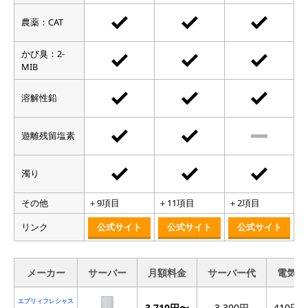
農薬：CAT
かび臭：2-
MIB
溶解性鉛
遊離残留塩素
濁り
その他
＋9項目
＋11項目
＋2項目
リンク
公式サイト
公式サイト
公式サイト
メーカー
サーバー
月額料金
サーバー代
電気代
エブリィフレシャス
3,710円〜
3,300円
410円