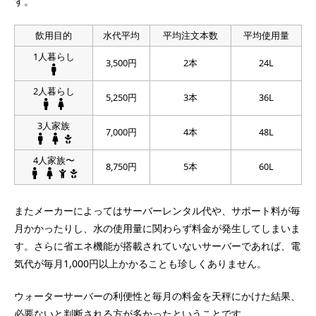
す。
飲用目的
水代平均
平均注文本数
平均使用量
1人暮らし
3,500円
2本
24L
2人暮らし
5,250円
3本
36L
3人家族
7,000円
4本
48L
4人家族〜
8,750円
5本
60L
またメーカーによってはサーバーレンタル代や、サポート料が毎
月かかったりし、水の使用量に関わらず料金が発生してしまいま
す。さらに省エネ機能が搭載されていないサーバーであれば、電
気代が毎月1,000円以上かかることも珍しくありません。
ウォーターサーバーの利便性と毎月の料金を天秤にかけた結果、
必要ないと判断される方が多かったということです。