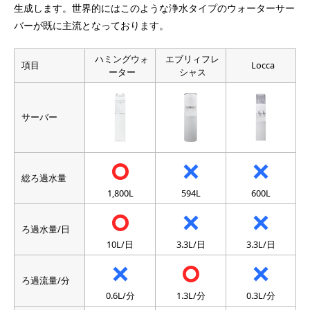
生成します。世界的にはこのような浄水タイプのウォーターサー
シマジンと呼ばれるトリアジン系の除草剤（農
農薬：CAT
バーが既に主流となっております。
薬）に含まれる物質です。
2-メチルイソボルネオールと言い、藍藻類や放線
ハミングウォ
エブリィフレ
かび臭：2-MIB
菌という微生物により発生する水道水におけるカ
項目
Locca
ーター
シャス
ビ臭の一因です。
神経毒性、腎毒性、タンパク親和性が強く、体内
に吸収された鉛のほとんどは赤血球に沈着し骨に
サーバー
溶解性鉛
沈着します。さまざまな症状を引き起こし、子供
の場合は脳の成長を阻害する可能性があります。
塩素消毒を行っているために発生するもので、カ
遊離残留塩素
ルキ臭の元です。
総ろ過水量
錆や有機物など不溶性の物質が粒子状になったも
1,800L
594L
600L
濁り
のや微生物が濁りの一因となります。
ろ過水量/日
10L/日
3.3L/日
3.3L/日
ろ過流量/分
0.6L/分
1.3L/分
0.3L/分