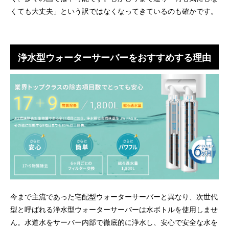
くても大丈夫」という訳ではなくなってきているのも確かです。
総トリハロメ
タン
浄水型ウォーターサーバーをおすすめする理由
クロロホルム
塩素が化学反応を起こして生成され、アトピーや
ブロモジクロ
喘息の悪化、内臓や中枢神経への悪影響、流産へ
ロメタン
のリスク、肝障害、腎障害などを誘発させる成分
を含みます。
ジブロモクロ
ロメタン
ブロモホルム
揮発性有機塩素系化合物で、無色透明の液体で
テトラクロロ
す。主にドライクリーニング用洗剤の原料として
エチレン
使用されています。肝障害、腎障害、中枢神経障
害を誘発します。
水に難溶性で自然には分解しません。金属、機械
今まで主流であった宅配型ウォーターサーバーと異なり、次世代
部品などの脱脂、洗浄剤、一般溶剤、塗料の希釈
トリクロロエ
液等の有機合成原料として使用されている物質で
型と呼ばれる浄水型ウォーターサーバーは水ボトルを使用しませ
チレン
土壌や海洋汚染源となり、腫瘍の発生を促進する
ん。水道水をサーバー内部で徹底的に浄水し、安心で安全な水を
ことが知られています。