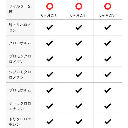
フィルター交
換
6ヶ月ごと
6ヶ月ごと
6ヶ月ごと
発癌性物質
総トリハロメ
人体への影響
タン
アトピー性皮膚炎の悪化
クロロホルム
喘息の悪化
ブロモジクロ
内蔵や中枢神経への悪影響
ロメタン
流産のリスク増加
ジブロモクロ
発がん性のリスク増加
ロメタン
催奇形性（奇形）のリスク増加
ブロモホルム
肝障害のリスク増加
腎障害のリスク増加
テトラクロロ
エチレン
中枢神経にも悪影響を与える可能性など
トリクロロエ
チレン