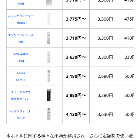
mini
ハミングウォーター
3,775円〜
3,300円
475円
flows
エブリィフレシャス
3,710円〜
3,300円
410円
tall
ViVi Water
3,630円〜
3,300円
330円
long
Locca
3,180円〜
2,680円
500円
Slim-R
スノーアルプス
3,880円〜
3,280円
600円
浄水型サーバー
シャインウォーター
4,130円〜
3,630円
500円
リング
水ボトルに関する様々な不満が解消され、さらに定額制で使い放