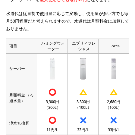
水道代は従量制で使用量に応じて変動し、使用量が多い方でも毎
月50円程度だと考えられますので、水道代は月額料金に加算して
おりません。
ハミングウォ
エブリィフレ
項目
Locca
ーター
シャス
サーバー
月額料金 （ろ
過水量）
3,300円
3,300円
2,680円
（300L）
（100L）
（100L）
浄水1L換算
11円/L
33円/L
33円/L