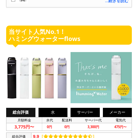
…続きを読む
当サイト人気No.1！
ハミングウォーターflows
総合評価
水
サーバー
メーカー
月額料金
水代
配送料
サーバー代
電気代
3,775円〜
0円
0円
3,300円
475円〜
9.9
［
］
総合評価