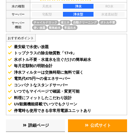
水の種類
天然水
浄水
RO水
サーバー
宅配型
浄水型
水道直結型
サーバー
チャイルドロック
省エネ
自動クリーニング
ボトル不要
機能
使い放題
簡単給水
常温出水
おすすめポイント
最安級で水使い放題
トップクラスの除去物質数「17+9」
水ボトル不要・水道水を注ぐだけの簡単給水
毎月定額制の明朗会計
浄水フィルターは交換時期に無料で届く
電気代475円〜の省エネサーバー
コンパクトなスタンドサーバー
いつでもマイページで確認・変更可能
料理にフィットしたこだわり設計
UV殺菌機能搭載でいつでもクリーン
停電時も使用できる非常用電源ユニットあり
詳細ページ
公式サイト