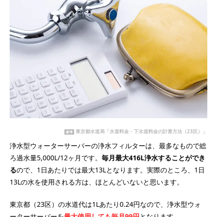
東京都水道局「水道料金・下水道料金の計算方法（23区）」
参考
浄水型ウォーターサーバーの浄水フィルターは、最多なもので総
ろ過水量5,000L/12ヶ月です。
毎月最大416L浄水することができ
る
ので、1日あたりでは最大13Lとなります。実際のところ、1日
13Lの水を使用される方は、ほとんどいないと思います。
東京都（23区）の水道代は1Lあたり0.24円なので、浄水型ウォ
ーターサーバーを
最大使用しても毎月99円
となります。