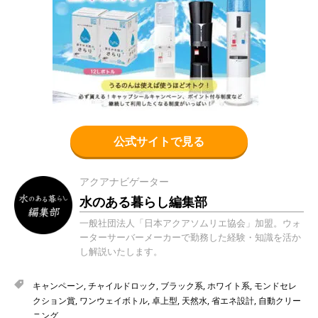
公式サイトで見る
アクアナビゲーター
水のある暮らし編集部
一般社団法人「日本アクアソムリエ協会」加盟。ウォ
ーターサーバーメーカーで勤務した経験・知識を活か
し解説いたします。
キャンペーン
,
チャイルドロック
,
ブラック系
,
ホワイト系
,
モンドセレ
クション賞
,
ワンウェイボトル
,
卓上型
,
天然水
,
省エネ設計
,
自動クリー
ニング