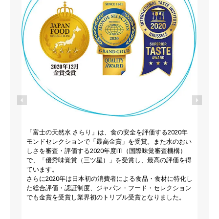
p
5
「富士の天然水 さらり」は、食の安全を評価する2020年
モンドセレクションで「最高金賞」を受賞。また水のおい
しさを審査・評価する2020年度ITI（国際味覚審査機構）
で、「優秀味覚賞（三ツ星）」を受賞し、最高の評価を得
ています。
さらに2020年は日本初の消費者による食品・食材に特化し
た総合評価・認証制度、ジャパン・フード・セレクション
p
でも金賞を受賞し業界初のトリプル受賞となりました。