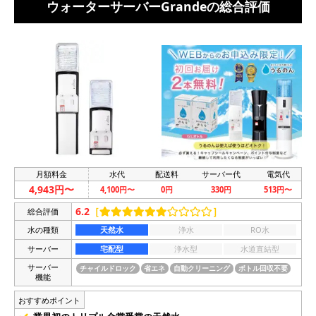
ウォーターサーバーGrandeの総合評価
月額料金
水代
配送料
サーバー代
電気代
4,943円〜
4,100円〜
0円
330円
513円〜
6.2
［
］
総合評価
水の種類
天然水
浄水
RO水
サーバー
宅配型
浄水型
水道直結型
サーバー
チャイルドロック
省エネ
自動クリーニング
ボトル回収不要
機能
おすすめポイント