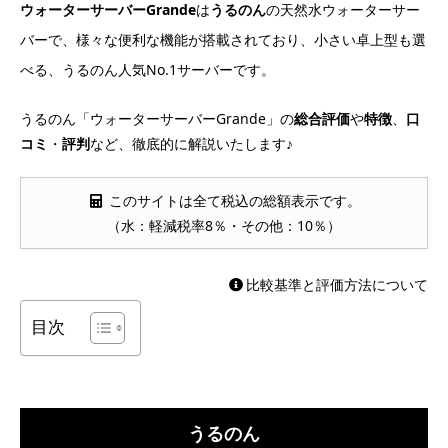
ウォーターサーバーGrande
は
うるのん
の天然水ウォーターサー
バーで、様々な便利な機能が搭載されており、小さい卓上型も選
べる、うるのん人気No.1サーバーです。
うるのん「ウォーターサーバーGrande」の
総合評価
や
特徴
、
口
コミ
・
評判
など、徹底的に解説いたします♪
このサイトは全て税込の総額表示です。
（水：軽減税率8％・その他：10％）
比較基準と評価方法について
目次
うるのん