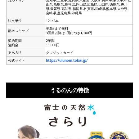
山県,鳥取県,島根県,岡山県,広島県,山口県,徳島県,香川
県,愛媛県,高知県,福岡県,佐賀県,長崎県,熊本県,大分県,
宮崎県,鹿児島県,沖縄県
注文単位
12L×2本
年2回まで無料
配送スキップ
3回目以降は1回につき1,100円
契約期間
2年間
違約金
11,000円
支払方法
クレジットカード
公式サイト
https://ulunom.tokai.jp/
うるのんの特徴