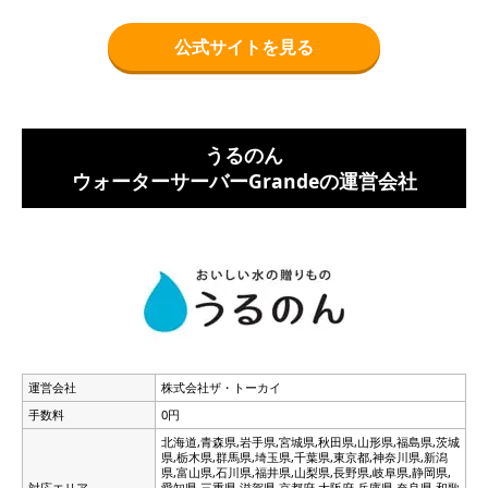
公式サイトを見る
うるのん
ウォーターサーバーGrandeの運営会社
運営会社
株式会社ザ・トーカイ
手数料
0円
北海道,青森県,岩手県,宮城県,秋田県,山形県,福島県,茨城
県,栃木県,群馬県,埼玉県,千葉県,東京都,神奈川県,新潟
県,富山県,石川県,福井県,山梨県,長野県,岐阜県,静岡県,
対応エリア
愛知県,三重県,滋賀県,京都府,大阪府,兵庫県,奈良県,和歌