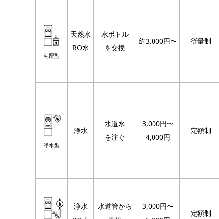
天然水
水ボトル
約3,000円〜
従量制
RO水
を交換
宅配型
水道水
3,000円〜
浄水
定額制
を注ぐ
4,000円
浄水型
浄水
水道管から
3,000円〜
定額制