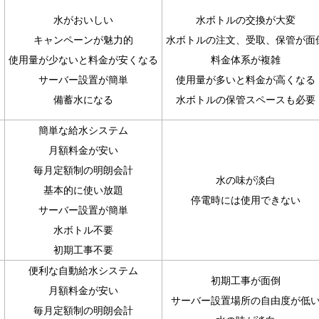
水がおいしい
水ボトルの交換が大変
キャンペーンが魅力的
水ボトルの注文、受取、保管が面
使用量が少ないと料金が安くなる
料金体系が複雑
サーバー設置が簡単
使用量が多いと料金が高くなる
備蓄水になる
水ボトルの保管スペースも必要
簡単な給水システム
月額料金が安い
毎月定額制の明朗会計
水の味が淡白
基本的に使い放題
停電時には使用できない
サーバー設置が簡単
水ボトル不要
初期工事不要
便利な自動給水システム
初期工事が面倒
月額料金が安い
サーバー設置場所の自由度が低
毎月定額制の明朗会計