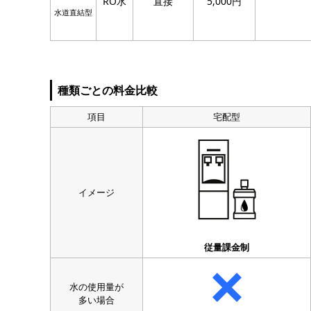
RO水
直接
5,000円
水道直結型
種類ごとの料金比較
項目
宅配型
イメージ
従量課金制
水の使用量が
多い場合