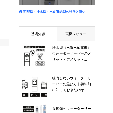
アクアスタイル
定額制がいい
など
オーシャン
水ボトルが面倒
宅配型・浄水型・水道直結型の特徴と違い
基礎知識
実機レビュー
浄水型（水道水補充型）
ウォーターサーバーのメ
リット・デメリット…
後悔しないウォーターサ
ーバーの選び方｜契約前
に知っておきたい考…
３種類のウォーターサー