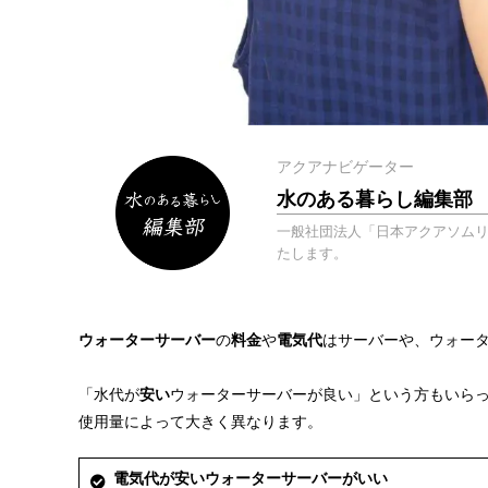
アクアナビゲーター
水のある暮らし編集部
一般社団法人「日本アクアソム
たします。
ウォーターサーバー
の
料金
や
電気代
はサーバーや、ウォー
「水代が
安い
ウォーターサーバーが良い」という方もいら
使用量によって大きく異なります。
電気代が安いウォーターサーバーがいい