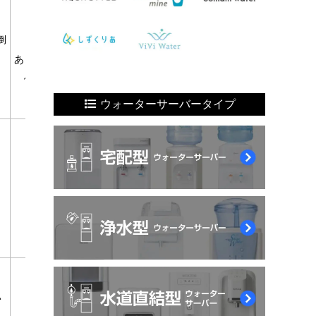
コスモウォーター
おいしい天然水が飲みたい
フレシャス
倒
キャンペーン特典が欲しい
プレミアムウォーター
あまり水を使わないので最安がいい
シンプルウォーター
備蓄水として保管しておきたい
アクアクララ
水ボトルが苦にならない
ウォーターサーバータイプ
など
アルピナウォーター
ハミングウォーター
水の使用量が多い
エブリィフレシャス
料理にも水を使いたい
スノーアルプス
定額制がいい
Locca
設置が簡単なサーバーがいい
楽水ウォーターサーバー
水ボトルが面倒
など
シャインウォーター
自動給水システムがいい
ウォータースタンド
水の使用量が多い
い
楽水ウォーターサーバー
料理にも水を使いたい