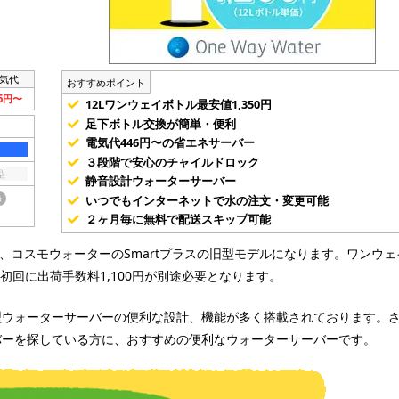
気代
おすすめポイント
46円〜
12Lワンウェイボトル最安値1,350円
足下ボトル交換が簡単・便利
電気代446円〜の省エネサーバー
３段階で安心のチャイルドロック
型
静音設計ウォーターサーバー
いつでもインターネットで水の注文・変更可能
き
２ヶ月毎に無料で配送スキップ可能
で、コスモウォーターのSmartプラスの旧型モデルになります。ワンウェ
初回に出荷手数料1,100円が別途必要となります。
型ウォーターサーバーの便利な設計、機能が多く搭載されております。
バーを探している方に、おすすめの便利なウォーターサーバーです。