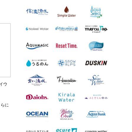
イウ
さらに