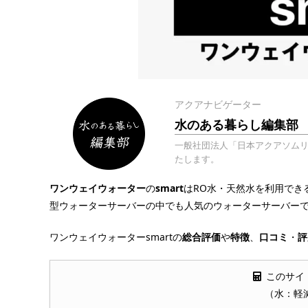
アクアナビゲーター
水のある暮らし編集部
一般社団法人「日本アクアソム
たします。
ワンウェイウォーター
の
smart
はRO水・天然水を利用でき
型ウォーターサーバーの中でも人気のウォーターサーバー
ワンウェイウォーターsmartの
総合評価
や
特徴
、
口コミ
・
評
このサイ
（水：軽