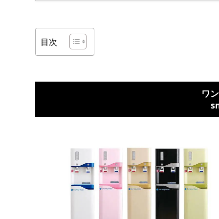
目次
ワン
s