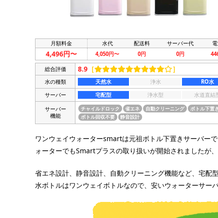
月額料金
水代
配送料
サーバー代
電
4,496円〜
4,050円〜
0円
0円
4
8.9
［
］
総合評価
水の種類
天然水
浄水
RO水
サーバー
宅配型
浄水型
水道直結
サーバー
チャイルドロック
省エネ
自動クリーニング
ボトル下置
機能
ボトル回収不要
静音設計
ワンウェイウォーターsmartは元祖ボトル下置きサーバー
ォーターでもSmartプラスの取り扱いが開始されましたが、
省エネ設計、静音設計、自動クリーニング機能など、宅配
水ボトルはワンウェイボトルなので、安いウォーターサー