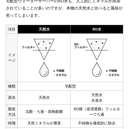
宅配型ウォーターサーバーのRO水も、人工的にミネラルが添加
されていることが多いのですが、本物の天然水と比べると風味が
劣ってしまいます。
項目
天然水
RO水
イメ
ージ
種類
宅配型
天然水
原水
天然水
水道水
製造
RO膜（逆浸透膜）フィルタ
沈殿・ろ過・加熱殺菌
方法
ーでろ過
特徴
天然ミネラルが豊富
不純物を徹底的に除去