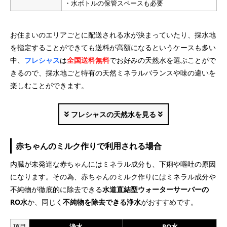
・水ボトルの保管スペースも必要
お住まいのエリアごとに配送される水が決まっていたり、採水地
を指定することができても送料が高額になるというケースも多い
中、
フレシャス
は
全国送料無料
でお好みの天然水を選ぶことがで
きるので、採水地ごと特有の天然ミネラルバランスや味の違いを
楽しむことができます。
フレシャスの天然水を見る
赤ちゃんのミルク作りで利用される場合
内臓が未発達な赤ちゃんにはミネラル成分も、下痢や嘔吐の原因
になります。その為、赤ちゃんのミルク作りにはミネラル成分や
不純物が徹底的に除去できる
水道直結型ウォーターサーバーの
RO水
か、同じく
不純物を除去できる浄水
がおすすめです。
水の種類
天然水
浄水
RO水
硬度
軟水
中軟水
中硬水
硬水
項目
浄水
RO水