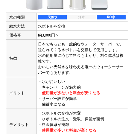
水の種類
天然水
浄水
RO水
給水方法
水ボトルを交換
価格帯
約3,000円〜
日本でもっとも一般的なウォーターサーバーで、
送られてくる水ボトルを交換して使用します。
水の使用量に応じて料金も上がり、料金体系は複
特徴
雑です。
おいしい天然水を味わえる唯一のウォーターサー
バーでもあります。
・水がおいしい
・キャンペーンが魅力的
メリット
・
使用量が少ないと料金が安くなる
・サーバー設置が簡単
・備蓄水になる
・水ボトルの交換が大変
・水ボトルの注文、受取、保管が面倒
デメリット
・料金体系が複雑
・
使用量が多いと料金が高くなる