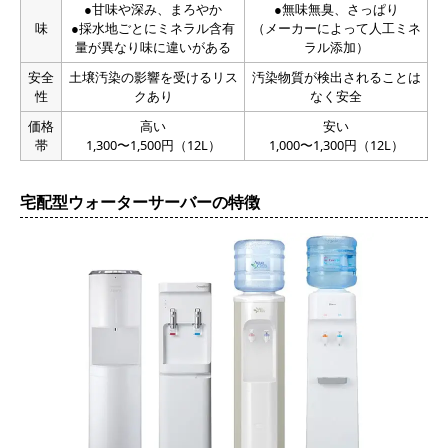
●甘味や深み、まろやか
●無味無臭、さっぱり
味
●採水地ごとにミネラル含有
（メーカーによって人工ミネ
量が異なり味に違いがある
ラル添加）
安全
土壌汚染の影響を受けるリス
汚染物質が検出されることは
性
クあり
なく安全
価格
高い
安い
帯
1,300〜1,500円（12L）
1,000〜1,300円（12L）
宅配型ウォーターサーバーの特徴