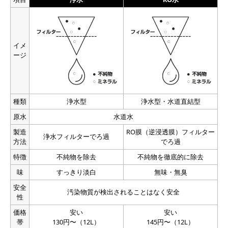
ph
アルカリ性
中性
酸性
商品名
フレシャス富士（7.2L）
料金
1,247円
容量
7.2L
イメ
ージ
500ml換算
87円
送料
0円
北海道,青森県,岩手県,宮城県,秋田県,山形県,福島県,茨城
県,栃木県,群馬県,埼玉県,千葉県,東京都,神奈川県,新潟
県,富山県,石川県,福井県,山梨県,長野県,岐阜県,静岡県,
種類
浄水型
浄水型・水道直結型
配送エリア
愛知県,三重県,滋賀県,京都府,大阪府,兵庫県,奈良県,和歌
山県,鳥取県,島根県,岡山県,広島県,山口県,徳島県,香川
原水
県,愛媛県,高知県,福岡県,佐賀県,長崎県,熊本県,大分県,
水道水
宮崎県,鹿児島県
製造
RO膜（逆浸透膜）フィルター
硬度数値
浄水フィルターでろ過
24
方法
でろ過
ph数値
8.3
特徴
不純物を除去
不純物を徹底的に除去
カルシウム
0.59mg（100mlあたり）
味
すっきり淡白
無味・無臭
マグネシウム
0.22mg（100mlあたり）
ナトリウム
安全
0.57mg（100mlあたり）
汚染物質が検出されることはなく安全
性
カリウム
0.08mg（100mlあたり）
価格
安い
安い
バナジウム
7.9㎍（100mlあたり）
帯
130円〜（12L）
145円〜（12L）