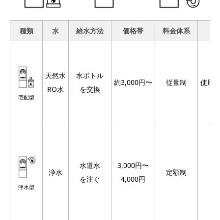
種類
水
給水方法
価格帯
料金体系
天然水
水ボトル
約3,000円〜
従量制
使用
RO水
を交換
宅配型
水道水
3,000円〜
浄水
定額制
を注ぐ
4,000円
浄水型