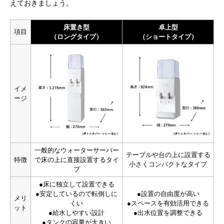
えておきましょう。
床置き型
卓上型
項目
（ロングタイプ）
（ショートタイプ）
イメ
ージ
一般的なウォーターサーバー
テーブルや台の上に設置する
特徴
で床の上に直接設置するタイ
小さくコンパクトなタイプ
プ
●床に独立して設置できる
●安定しているので転倒しに
●設置の自由度が高い
メリ
くい
●スペースを有効活用できる
ット
●給水しやすい設計
●出水位置を調整できる
●タンクの容量が大きい