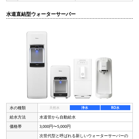
水道直結型ウォーターサーバー
水の種類
天然水
浄水
RO水
硬度
軟水
中軟水
中硬水
硬水
ph
アルカリ性
中性
酸性
商品名
フレシャス木曽
料金
1,264円
容量
7.2L
500ml換算
88円
送料
0円
水の種類
天然水
浄水
RO水
北海道,青森県,岩手県,宮城県,秋田県,山形県,福島県,茨城
県,栃木県,群馬県,埼玉県,千葉県,東京都,神奈川県,新潟
給水方法
水道管から自動給水
県,富山県,石川県,福井県,山梨県,長野県,岐阜県,静岡県,
配送エリア
愛知県,三重県,滋賀県,京都府,大阪府,兵庫県,奈良県,和歌
価格帯
3,000円〜5,000円
山県,鳥取県,島根県,岡山県,広島県,山口県,徳島県,香川
県,愛媛県,高知県,福岡県,佐賀県,長崎県,熊本県,大分県,
次世代型と呼ばれる新しいウォーターサーバーの
宮崎県,鹿児島県