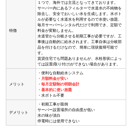
１つで、海外では主流となってきております。
硬度数値
20
サーバー内にあるフィルターで水道水の不純物を
除去し、安全でおいしい水を生成します。水ボト
ph数値
7.7
ルが必要なく水道水を利用するので水使い放題、
カルシウム
0.56mg（100mlあたり）
毎月サーバーレンタル代だけで利用でき、定額で
マグネシウム
0.12mg（100mlあたり）
特徴
料金が変動しません。
水道管から分岐させる初期工事が必要ですが、工
ナトリウム
0.19mg（100mlあたり）
事後は自動的に給水されます。工事自体は分岐部
カリウム
0.06mg（100mlあたり）
品を付けるだけなので、簡単に現状復帰可能で
す。
賃貸住宅でも問題ありませんが、水栓形状によっ
ては設置(取り付け)ができない場合があります。
・便利な自動給水システム
・
月額料金が安い
メリット
・
毎月定額制の明朗会計
・
基本的に使い放題
・水ボトル不要
水の種類
天然水
浄水
RO水
・初期工事が面倒
硬度
軟水
中軟水
中硬水
硬水
サーバー設置場所の自由度が低い
デメリット
ph
アルカリ性
中性
酸性
水の味が淡白
停電時には使用できない
商品名
フレシャス朝霧高原
料金
1,231円