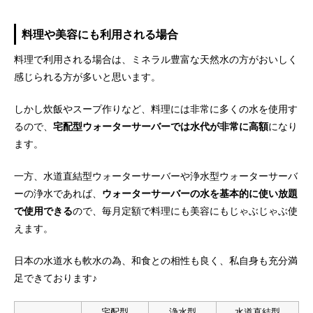
容量
7.2L
500ml換算
86円
料理や美容にも利用される場合
北海道,青森県,岩手県,宮城県,秋田県,山形県,福島県,茨城
県,栃木県,群馬県,埼玉県,千葉県,東京都,神奈川県,新潟
料理で利用される場合は、ミネラル豊富な天然水の方がおいしく
県,富山県,石川県,福井県,山梨県,長野県,岐阜県,静岡県,
感じられる方が多いと思います。
配送エリア
愛知県,三重県,滋賀県,京都府,大阪府,兵庫県,奈良県,和歌
山県,鳥取県,島根県,岡山県,広島県,山口県,徳島県,香川
県,愛媛県,高知県,福岡県,佐賀県,長崎県,熊本県,大分県,
宮崎県,鹿児島県
しかし炊飯やスープ作りなど、料理には非常に多くの水を使用す
送料
0円
るので、
宅配型ウォーターサーバーでは水代が非常に高額
になり
硬度数値
85
ます。
ph数値
8.5
一方、水道直結型ウォーターサーバーや浄水型ウォーターサーバ
カルシウム
1.5mg（100mlあたり）
ーの浄水であれば、
ウォーターサーバーの水を基本的に使い放題
マグネシウム
1.1mg（100mlあたり）
で使用できる
ので、毎月定額で料理にも美容にもじゃぶじゃぶ使
ナトリウム
8.0mg（100mlあたり）
えます。
カリウム
0.29mg（100mlあたり）
バナジウム
18㎍（100mlあたり）
日本の水道水も軟水の為、和食との相性も良く、私自身も充分満
足できております♪
宅配型
浄水型
水道直結型