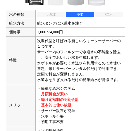
水の種類
天然水
浄水
RO水
給水方法
給水タンクに水道水を注ぐ
価格帯
3,000〜4,000円
次世代型と呼ばれる新しいウォーターサーバーの
１つです。
サーバー内のフィルターで水道水の不純物を除去
し、安全でおいしい水を生成します。
特徴
水ボトルが必要なく水道水を利用するので水使い
放題、毎月サーバーレンタル代だけで利用でき、
定額で料金が変動しません。
水道水を注ぎ入れるだけの簡単給水が特徴です。
・簡単な給水システム
・
月額料金が安い
・
毎月定額制の明朗会計
メリット
・
基本的に使い放題
・サーバー設置が簡単
・水ボトル不要
・初期工事不要
・水の味が淡白