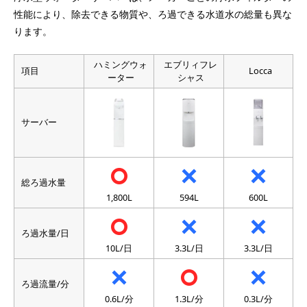
性能により、除去できる物質や、ろ過できる水道水の総量も異な
ります。
ハミングウォ
エブリィフレ
項目
Locca
ーター
シャス
サーバー
総ろ過水量
1,800L
594L
600L
ろ過水量/日
10L/日
3.3L/日
3.3L/日
ろ過流量/分
0.6L/分
1.3L/分
0.3L/分