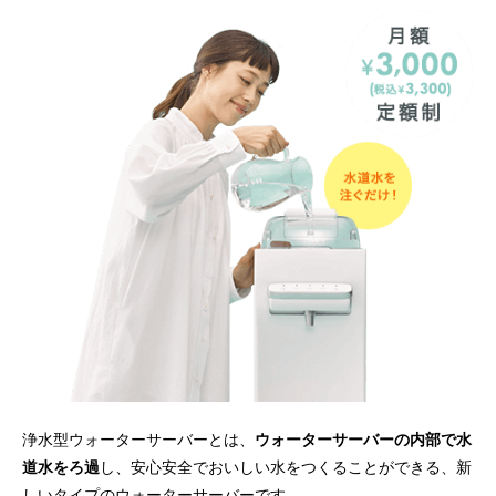
総合評価
水
サーバー
メーカー
月額料金
水代
配送料
サーバー代
電気代
3,710円〜
0円
0円
3,300円
410円〜
9.7
［
］
総合評価
水の種類
天然水
浄水
RO水
サーバー
宅配型
浄水型
水道直結型
サーバー
チャイルドロック
省エネ
自動クリーニング
ボトル不要
機能
使い放題
簡単給水
浄水型ウォーターサーバーとは、
ウォーターサーバーの内部で水
道水をろ過
し、安心安全でおいしい水をつくることができる、新
おすすめポイント
しいタイプのウォーターサーバーです。