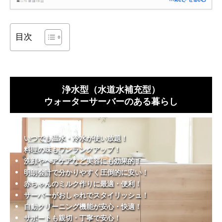
目次
浄水型（水道水補充型）
ウォーターサーバーのある暮らし
いつでも温水・冷水が使い放題！
料理の味もワンランクアップ！
洗顔やヘアケアなど美容にも効果的！
明朗会計で分かりやすく圧倒的に安い！
赤ちゃんのミルク作りに最適・便利！
サーバーがおしゃれでスタイリッシュ！
自動クリーニング機能が安心・快適！
サポートも親切・丁寧で安心！