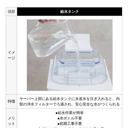
項目
給水タンク
総合評価
水
サーバー
メーカー
月額料金
水代
配送料
サーバー代
電気代
3,775円〜
0円
0円
3,300円
475円〜
イメ
ージ
9.9
［
］
総合評価
水の種類
天然水
浄水
RO水
サーバー
宅配型
浄水型
水道直結型
サーバー
チャイルドロック
省エネ
自動クリーニング
ボトル不要
機能
使い放題
簡単給水
常温出水
おすすめポイント
サーバー上部にある給水タンクに水道水を注ぎ入れると、内
特徴
部の浄水フィルターでろ過され、安心安全な水がつくられる
最安級で水使い放題
トップクラスの除去物質数「17+9」
●給水作業が簡単
水ボトル不要・水道水を注ぐだけの簡単給水
メリ
●水ボトル不要
毎月定額制の明朗会計
ット
●初期工事不要