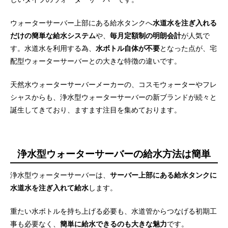
UV-LED殺菌機能搭載
水ボトル不要・水道水を注ぐだけの簡単給水
ウォーターサーバー上部にある給水タンクへ
水道水を注ぎ入れる
毎月定額制の明朗会計
浄水フィルターは交換時期に無料で届く
だけの簡単な給水システム
や、
毎月定額制の明朗会計
が人気で
除去物質数「12+11」で安心
す。水道水を利用する為、
水ボトル自体が不要
となった点が、宅
電気代410円〜の省エネサーバー
配型ウォーターサーバーとの大きな特徴の違いです。
月額3,000円で水使い放題
フィルター交換は片手で簡単
天然水ウォーターサーバーメーカーの、コスモウォーターやフレ
業界最小の浄水型サーバー
シャスからも、浄水型ウォーターサーバーの新ブランドが続々と
誕生してきており、ますます注目を集めております。
詳細ページ
公式サイト
浄水型ウォーターサーバーの給水方法は簡単
flows
ハミングウォーター
浄水型ウォーターサーバーは、
サーバー上部にある給水タンクに
水道水を注ぎ入れて給水
します。
重たい水ボトルを持ち上げる必要も、水道管からつなげる初期工
事も必要なく、
簡単に給水できるのも大きな魅力
です。