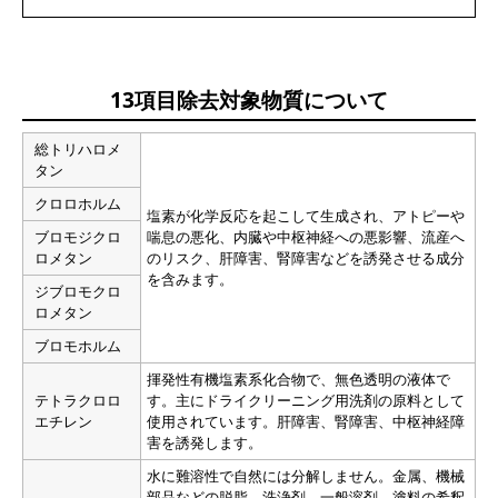
13項目除去対象物質について
総トリハロメ
タン
クロロホルム
塩素が化学反応を起こして生成され、アトピーや
ブロモジクロ
喘息の悪化、内臓や中枢神経への悪影響、流産へ
ロメタン
のリスク、肝障害、腎障害などを誘発させる成分
を含みます。
ジブロモクロ
ロメタン
ブロモホルム
揮発性有機塩素系化合物で、無色透明の液体で
テトラクロロ
す。主にドライクリーニング用洗剤の原料として
エチレン
使用されています。肝障害、腎障害、中枢神経障
害を誘発します。
水に難溶性で自然には分解しません。金属、機械
部品などの脱脂、洗浄剤、一般溶剤、塗料の希釈