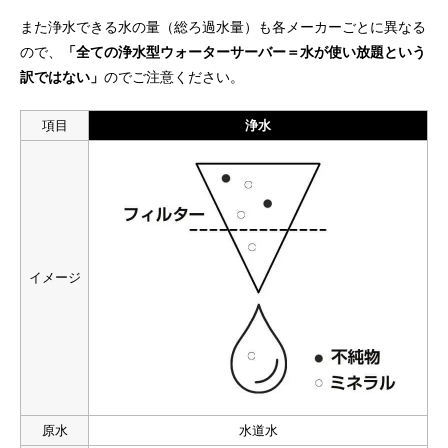
また浄水できる水の量（総ろ過水量）も各メーカーごとに異なる
ので、
「全ての浄水型ウォーターサーバー＝水が使い放題という
訳ではない」
のでご注意ください。
総合評価
水
サーバー
メーカー
月額料金
水代
配送料
サーバー代
電気代
項目
浄水
3,710円〜
0円
0円
3,300円
410円〜
9.9
［
］
総合評価
水の種類
天然水
浄水
RO水
サーバー
宅配型
浄水型
水道直結型
チャイルドロック
省エネ
自動クリーニング
ボトル不要
サーバー 機能
使い放題
簡単給水
常温出水
イメージ
おすすめポイント
UV-LED殺菌機能搭載
水ボトル不要・水道水を注ぐだけの簡単給水
毎月定額制の明朗会計
浄水フィルターは交換時期に無料で届く
除去物質数「12+11」で安心
原水
水道水
電気代410円〜の省エネサーバー