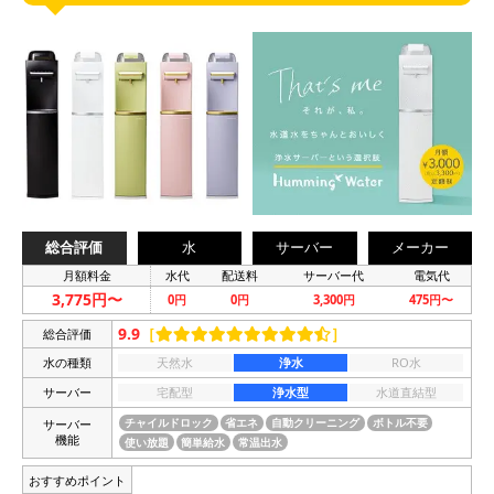
総合評価
水
サーバー
メーカー
月額料金
水代
配送料
サーバー代
電気代
3,775円〜
0円
0円
3,300円
475円〜
9.9
［
］
総合評価
水の種類
天然水
浄水
RO水
サーバー
宅配型
浄水型
水道直結型
サーバー
チャイルドロック
省エネ
自動クリーニング
ボトル不要
機能
使い放題
簡単給水
常温出水
おすすめポイント