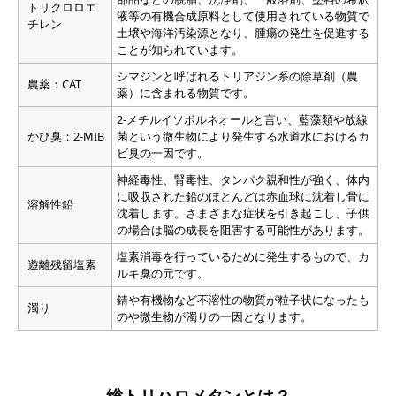
トリクロロエ
液等の有機合成原料として使用されている物質で
チレン
土壌や海洋汚染源となり、腫瘍の発生を促進する
ことが知られています。
シマジンと呼ばれるトリアジン系の除草剤（農
農薬：CAT
薬）に含まれる物質です。
2-メチルイソボルネオールと言い、藍藻類や放線
かび臭：2-MIB
菌という微生物により発生する水道水におけるカ
ビ臭の一因です。
神経毒性、腎毒性、タンパク親和性が強く、体内
に吸収された鉛のほとんどは赤血球に沈着し骨に
溶解性鉛
沈着します。さまざまな症状を引き起こし、子供
の場合は脳の成長を阻害する可能性があります。
塩素消毒を行っているために発生するもので、カ
遊離残留塩素
ルキ臭の元です。
錆や有機物など不溶性の物質が粒子状になったも
濁り
のや微生物が濁りの一因となります。
総トリハロメタンとは？