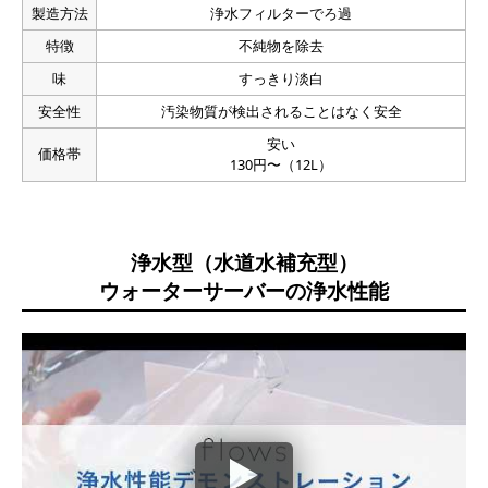
月額3,000円で水使い放題
製造方法
浄水フィルターでろ過
フィルター交換は片手で簡単
特徴
不純物を除去
大容量タンクで給水が楽
味
すっきり淡白
安全性
汚染物質が検出されることはなく安全
詳細ページ
公式サイト
安い
価格帯
130円〜（12L）
浄水型（水道水補充型）
ウォーターサーバーの浄水性能