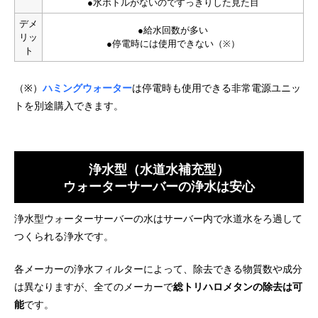
●水ボトルがないのですっきりした見た目
浄水フィルターは交換時期に無料で届く
電気代475円〜の省エネサーバー
デメ
●給水回数が多い
コンパクトなスタンドサーバー
リッ
●停電時には使用できない（※）
いつでもマイページで確認・変更可能
ト
料理にフィットしたこだわり設計
UV殺菌機能搭載でいつでもクリーン
（※）
ハミングウォーター
は停電時も使用できる非常電源ユニッ
停電時も使用できる非常用電源ユニットあり
トを別途購入できます。
詳細ページ
公式サイト
浄水型（水道水補充型）
ウォーターサーバーの浄水は安心
tall（トール）・tall+cafe
エブリィフレシャス
浄水型ウォーターサーバーの水はサーバー内で水道水をろ過して
つくられる浄水です。
各メーカーの浄水フィルターによって、除去できる物質数や成分
は異なりますが、全てのメーカーで
総トリハロメタンの除去は可
能
です。