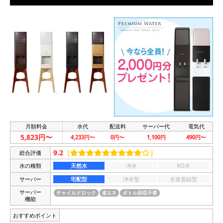
月額料金
水代
配送料
サーバー代
電気代
5,823円〜
4,233円〜
0円〜
1,100円
490円〜
9.2
［
］
総合評価
水の種類
天然水
浄水
RO水
サーバー
宅配型
浄水型
水道直結型
サーバー
チャイルドロック
省エネ
ボトル回収不要
機能
おすすめポイント