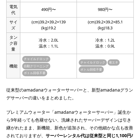
電気
490円〜
980円〜
代
サイ
(cm)39.2×39.2×139
(cm)39.2×39.2×85.1
ズ
(kg)19.2
(kg)18.3
タン
冷水：2.0L
冷水：1.2L
ク容
温水：1.1L
温水：0.9L
量
チャイルドロック
チャイルドロック
省エネ
機能
自動クリーニング
ボトル回収不要
ボトル回収不要
従来型のamadanaウォーターサーバーと、新型amadanaグラン
デサーバーの違いをまとめました。
プレミアムウォーター「amadanaウォーターサーバー」誕生か
ら9年経っても色褪せない、洗練されたサーバーデザインは引き
継がれたまま、新機能、新色が追加され、その他細かな点も改善
されておりますが、
サーバーレンタル代は従来型と同じ1,100円/