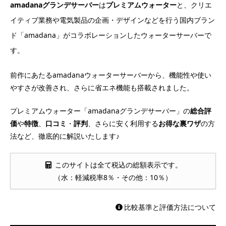
amadanaグランデサーバー
は
プレミアムウォーター
と、クリエ
イティブ業務や電気製品の企画・デザインなどを行う国内ブラン
ド「amadana」がコラボレーションしたウォーターサーバーで
す。
前作にあたるamadanaウォーターサーバーから、機能性や使い
やすさが改善され、さらに省エネ機能も搭載されました。
プレミアムウォーター「amadanaグランデサーバー」の
総合評
価
や
特徴
、
口コミ
・
評判
、さらに安く利用する
お得な裏ワザ
の方
法など、徹底的に解説いたします♪
このサイトは全て税込の総額表示です。
（水：軽減税率8％・その他：10％）
比較基準と評価方法について