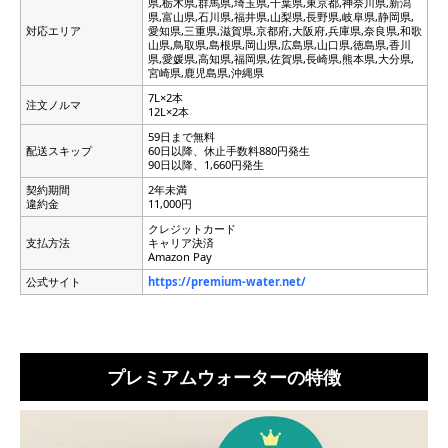
県,栃木県,群馬県,埼玉県,千葉県,東京都,神奈川県,新潟
県,富山県,石川県,福井県,山梨県,長野県,岐阜県,静岡県,
対応エリア
愛知県,三重県,滋賀県,京都府,大阪府,兵庫県,奈良県,和歌
山県,鳥取県,島根県,岡山県,広島県,山口県,徳島県,香川
県,愛媛県,高知県,福岡県,佐賀県,長崎県,熊本県,大分県,
宮崎県,鹿児島県,沖縄県
7L×2本
注文ノルマ
12L×2本
59日まで無料
配送スキップ
60日以降、休止手数料880円発生
90日以降、1,660円発生
契約期間
2年未満
違約金
11,000円
クレジットカード
支払方法
キャリア決済
Amazon Pay
公式サイト
https://premium-water.net/
プレミアムウォーターの特徴