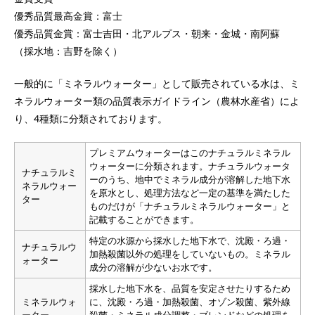
優秀品質最高金賞：富士
優秀品質金賞：富士吉田・北アルプス・朝来・金城・南阿蘇
（採水地：吉野を除く）
一般的に「ミネラルウォーター」として販売されている水は、ミ
ネラルウォーター類の品質表示ガイドライン（農林水産省）によ
り、4種類に分類されております。
プレミアムウォーターはこのナチュラルミネラル
ウォーターに分類されます。ナチュラルウォータ
ナチュラルミ
ーのうち、地中でミネラル成分が溶解した地下水
ネラルウォー
を原水とし、処理方法など一定の基準を満たした
ター
ものだけが「ナチュラルミネラルウォーター」と
記載することができます。
特定の水源から採水した地下水で、沈殿・ろ過・
ナチュラルウ
加熱殺菌以外の処理をしていないもの。ミネラル
ォーター
成分の溶解が少ないお水です。
採水した地下水を、品質を安定させたりするため
ミネラルウォ
に、沈殿・ろ過・加熱殺菌、オゾン殺菌、紫外線