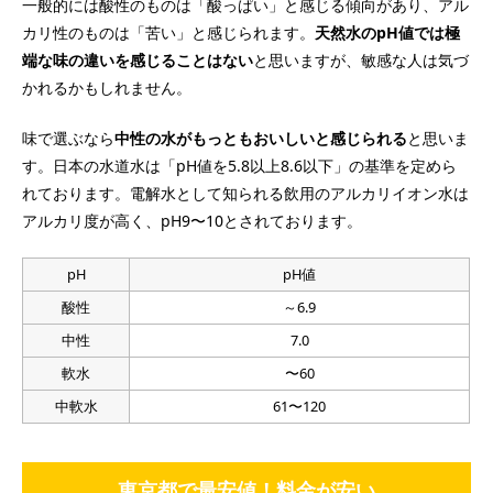
一般的には酸性のものは「酸っぱい」と感じる傾向があり、アル
カリ性のものは「苦い」と感じられます。
天然水のpH値では極
端な味の違いを感じることはない
と思いますが、敏感な人は気づ
かれるかもしれません。
味で選ぶなら
中性の水がもっともおいしいと感じられる
と思いま
す。日本の水道水は「pH値を5.8以上8.6以下」の基準を定めら
れております。電解水として知られる飲用のアルカリイオン水は
アルカリ度が高く、pH9〜10とされております。
pH
pH値
酸性
～6.9
中性
7.0
軟水
〜60
中軟水
61〜120
東京都で最安値！料金が安い