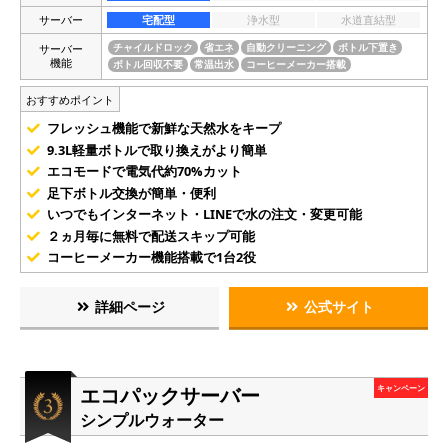
サーバー
宅配型
浄水型
水道直結型
サーバー
チャイルドロック
省エネ
自動クリーニング
ボトル下置き
機能
ボトル回収不要
常温出水
コーヒーメーカー搭載
おすすめポイント
フレッシュ機能で新鮮な天然水をキープ
9.3L軽量ボトルで取り換えがより簡単
エコモードで電気代約70%カット
足下ボトル交換が簡単・便利
いつでもインターネット・LINEで水の注文・変更可能
２ヵ月毎に無料で配送スキップ可能
コーヒーメーカー機能搭載で1台2役
詳細ページ
公式サイト
エコパックサーバー
キャンペーン
シンプルウォーター