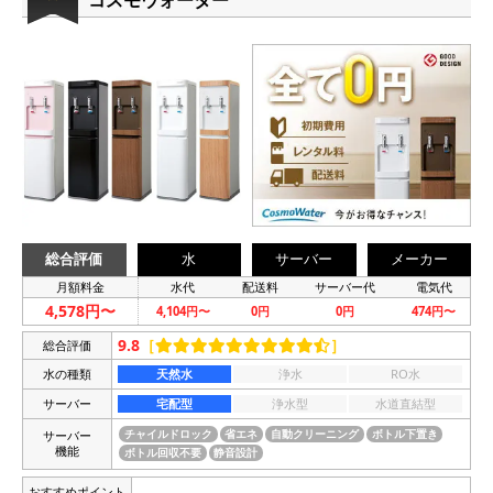
総合評価
水
サーバー
メーカー
月額料金
水代
配送料
サーバー代
電気代
4,578円〜
4,104円〜
0円
0円
474円〜
9.8
［
］
総合評価
水の種類
天然水
浄水
RO水
サーバー
宅配型
浄水型
水道直結型
サーバー
チャイルドロック
省エネ
自動クリーニング
ボトル下置き
機能
ボトル回収不要
静音設計
おすすめポイント