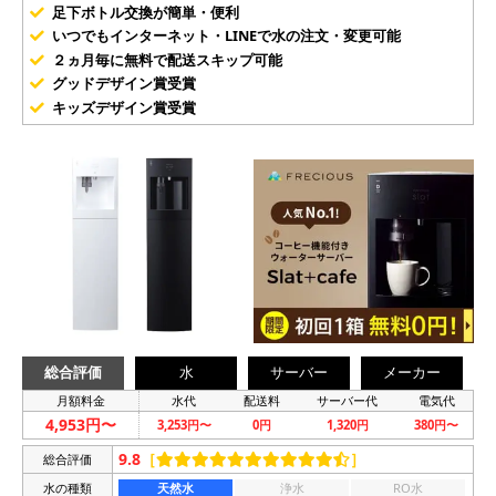
足下ボトル交換が簡単・便利
いつでもインターネット・LINEで水の注文・変更可能
２ヵ月毎に無料で配送スキップ可能
グッドデザイン賞受賞
キッズデザイン賞受賞
総合評価
水
サーバー
メーカー
月額料金
水代
配送料
サーバー代
電気代
4,953円〜
3,253円〜
0円
1,320円
380円〜
9.8
［
］
総合評価
水の種類
天然水
浄水
RO水