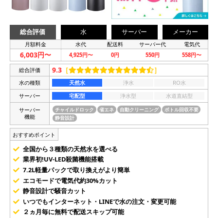
総合評価
水
サーバー
メーカー
月額料金
水代
配送料
サーバー代
電気代
6,003円〜
4,925円〜
0円
550円
558円〜
9.3
［
］
総合評価
水の種類
天然水
浄水
RO水
サーバー
宅配型
浄水型
水道直結型
サーバー
チャイルドロック
省エネ
自動クリーニング
ボトル回収不要
機能
静音設計
おすすめポイント
全国から３種類の天然水を選べる
業界初!UV-LED殺菌機能搭載
7.2L軽量パックで取り換えがより簡単
エコモードで電気代約30%カット
静音設計で騒音カット
いつでもインターネット・LINEで水の注文・変更可能
２ヵ月毎に無料で配送スキップ可能