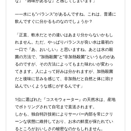
な』『雑味があるな』と感じてしまいます」
――水にも“バランス”があるんですね。これは、普通に
飲んですぐに分かるものなのでしょうか？
「正直、軟水だとその違いはあまり分からないかもし
れません。ただ、やっぱりバランスが良い水は最初の
一口で『あ、おいしい』と思いますね。あとは水の殺
菌の方法で、“加熱殺菌”と“非加熱殺菌”というものがあ
るのですが、その方法によってもまた味わいが変わっ
てきます。人によって好みは分かれますが、加熱殺菌
だと後味に甘みを感じて、非加熱だと自然と体に溶け
込んでいくような感じがするんです」
1位に選ばれた『コスモウォーター』の天然水は、産地
でボトリングされて自宅まで直送されます。
しかも、独自特許技術によりサーバー内部を常にクリ
ーンな状態に維持しており、お水の鮮度が保たれてい
るところがおいしさの秘密なのかもしれません。