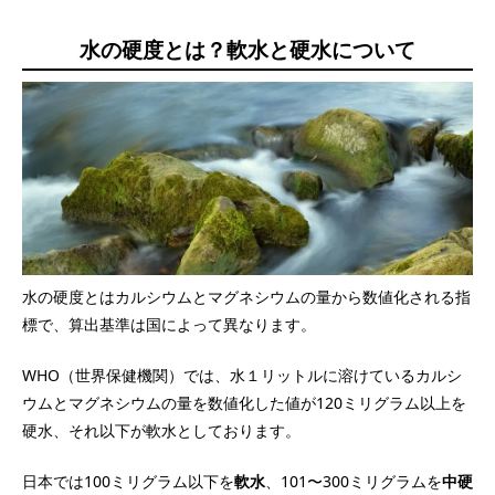
水の硬度とは？軟水と硬水について
水の硬度とはカルシウムとマグネシウムの量から数値化される指
標で、算出基準は国によって異なります。
WHO（世界保健機関）では、水１リットルに溶けているカルシ
ウムとマグネシウムの量を数値化した値が120ミリグラム以上を
硬水、それ以下が軟水としております。
日本では100ミリグラム以下を
軟水
、101〜300ミリグラムを
中硬