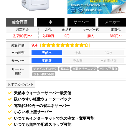
総合評価
水
サーバー
メーカー
月額料金
水代
配送料
サーバー代
電気代
2,790円〜
2,430円
0円
購入
360円〜
9.4
［
］
総合評価
水の種類
天然水
浄水
RO水
サーバー
宅配型
浄水型
水道直結型
サーバー
チャイルドロック
省エネ
自動クリーニング
ボトル下置き
機能
ボトル回収不要
おすすめポイント
天然水ウォーターサーバー最安値
扱いやすい軽量ウォーターパック
電気代360円〜の省エネサーバー
小さい卓上型サーバー
いつでもインターネットで水の注文・変更可能
いつでも無料で配送スキップ可能