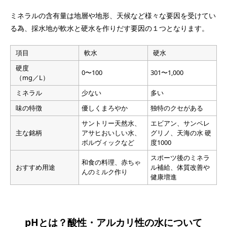
ミネラルの含有量は地層や地形、天候など様々な要因を受けてい
る為、採水地が軟水と硬水を作りだす要因の１つとなります。
項目
軟水
硬水
硬度
0〜100
301〜1,000
（mg／L）
ミネラル
少ない
多い
味の特徴
優しくまろやか
独特のクセがある
サントリー天然水、
エビアン、サンペレ
主な銘柄
アサヒおいしい水、
グリノ、天海の水 硬
ボルヴィックなど
度1000
スポーツ後のミネラ
和食の料理、赤ちゃ
おすすめ用途
ル補給、体質改善や
んのミルク作り
健康増進
pHとは？酸性・アルカリ性の水について