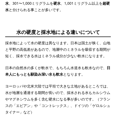
水
、301〜1,000ミリグラムを
硬水
、1,001ミリグラム以上を
超硬
水
と分けられる事ことが多いです。
水の硬度と採水地による違いについて
採水地によって水の硬度は異なります。日本は国土が狭く、山地
と平野の高低差があるので、地層中のミネラルを吸収する期間が
短く、採水できる水はミネラル成分が少ない軟水になります。
日本の自然水の多くが軟水で、もちろん水道水も軟水なので、
日
本人にもっとも馴染み深い水も軟水
となります。
ヨーロッパや北米大陸では平坦で大きな土地があるところでは、
水が地層を通過する期間が長いので、採水される水もカルシウム
やマグネシウムを多く含む硬水になる事が多いのです。（フラン
スの「エビアン」や「コントレックス」、ドイツの「ゲロルシュ
タイナー」など）