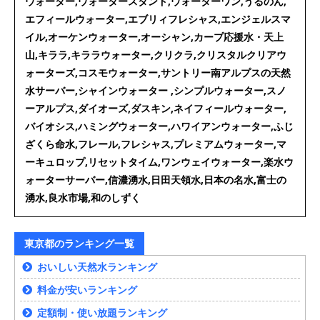
ウォーター,ウォータースタンド,ウォーターワン,うるのん,
エフィールウォーター,エブリィフレシャス,エンジェルスマ
イル,オーケンウォーター,オーシャン,カープ応援水・天上
山,キララ,キララウォーター,クリクラ,クリスタルクリアウ
ォーターズ,コスモウォーター,サントリー南アルプスの天然
水サーバー,シャインウォーター ,シンプルウォーター,スノ
ーアルプス,ダイオーズ,ダスキン,ネイフィールウォーター,
バイオシス,ハミングウォーター,ハワイアンウォーター,ふじ
ざくら命水,フレール,フレシャス,プレミアムウォーター,マ
ーキュロップ,リセットタイム,ワンウェイウォーター,楽水ウ
ォーターサーバー,信濃湧水,日田天領水,日本の名水,富士の
湧水,良水市場,和のしずく
東京都のランキング一覧
おいしい天然水ランキング
料金が安いランキング
定額制・使い放題ランキング