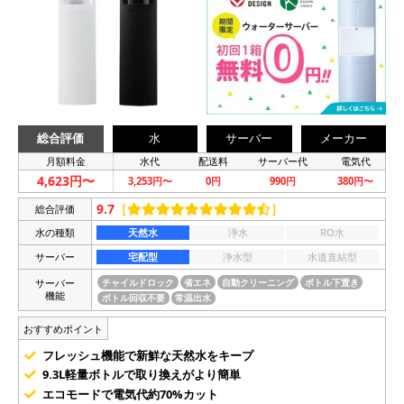
総合評価
水
サーバー
メーカー
月額料金
水代
配送料
サーバー代
電気代
4,623円〜
3,253円〜
0円
990円
380円〜
9.7
［
］
総合評価
水の種類
天然水
浄水
RO水
サーバー
宅配型
浄水型
水道直結型
サーバー
チャイルドロック
省エネ
自動クリーニング
ボトル下置き
機能
ボトル回収不要
常温出水
おすすめポイント
フレッシュ機能で新鮮な天然水をキープ
9.3L軽量ボトルで取り換えがより簡単
エコモードで電気代約70%カット