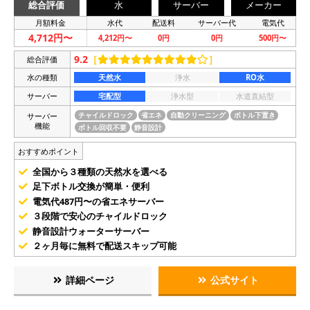
総合評価
水
サーバー
メーカー
月額料金
水代
配送料
サーバー代
電気代
4,712円〜
4,212円〜
0円
0円
500円〜
9.2
［
］
総合評価
水の種類
天然水
浄水
RO水
サーバー
宅配型
浄水型
水道直結型
サーバー
チャイルドロック
省エネ
自動クリーニング
ボトル下置き
機能
ボトル回収不要
静音設計
おすすめポイント
全国から３種類の天然水を選べる
足下ボトル交換が簡単・便利
電気代487円〜の省エネサーバー
３段階で安心のチャイルドロック
静音設計ウォーターサーバー
２ヶ月毎に無料で配送スキップ可能
詳細ページ
公式サイト