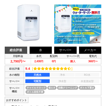
総合評価
水
サーバー
メーカー
月額料金
水代
配送料
サーバー代
電気代
2,790円〜
2,430円
0円
購入
360円〜
9.4
［
］
総合評価
水の種類
天然水
浄水
RO水
サーバー
宅配型
浄水型
水道直結型
サーバー
チャイルドロック
省エネ
自動クリーニング
ボトル下置き
機能
ボトル回収不要
おすすめポイント