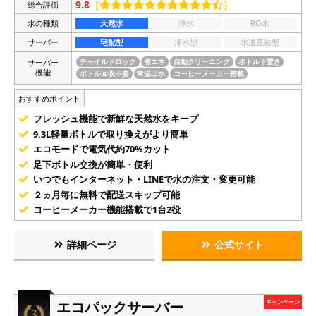
9.8
［
］
総合評価
水の種類
天然水
浄水
RO水
サーバー
宅配型
浄水型
水道直結型
サーバー
チャイルドロック
省エネ
自動クリーニング
ボトル下置き
機能
ボトル回収不要
常温出水
コーヒーメーカー搭載
おすすめポイント
フレッシュ機能で新鮮な天然水をキープ
9.3L軽量ボトルで取り換えがより簡単
エコモードで電気代約70%カット
足下ボトル交換が簡単・便利
いつでもインターネット・LINEで水の注文・変更可能
２ヵ月毎に無料で配送スキップ可能
コーヒーメーカー機能搭載で1台2役
詳細ページ
公式サイト
エコパックサーバー
キャンペーン