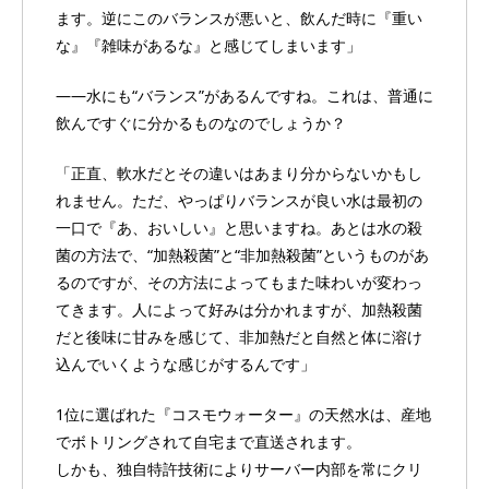
ます。逆にこのバランスが悪いと、飲んだ時に『重い
な』『雑味があるな』と感じてしまいます」
――水にも“バランス”があるんですね。これは、普通に
飲んですぐに分かるものなのでしょうか？
「正直、軟水だとその違いはあまり分からないかもし
れません。ただ、やっぱりバランスが良い水は最初の
一口で『あ、おいしい』と思いますね。あとは水の殺
菌の方法で、“加熱殺菌”と“非加熱殺菌”というものがあ
るのですが、その方法によってもまた味わいが変わっ
てきます。人によって好みは分かれますが、加熱殺菌
だと後味に甘みを感じて、非加熱だと自然と体に溶け
込んでいくような感じがするんです」
1位に選ばれた『コスモウォーター』の天然水は、産地
でボトリングされて自宅まで直送されます。
しかも、独自特許技術によりサーバー内部を常にクリ