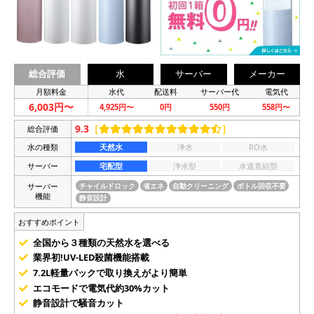
総合評価
水
サーバー
メーカー
月額料金
水代
配送料
サーバー代
電気代
6,003円〜
4,925円〜
0円
550円
558円〜
9.3
［
］
総合評価
水の種類
天然水
浄水
RO水
サーバー
宅配型
浄水型
水道直結型
サーバー
チャイルドロック
省エネ
自動クリーニング
ボトル回収不要
機能
静音設計
おすすめポイント
全国から３種類の天然水を選べる
業界初!UV-LED殺菌機能搭載
7.2L軽量パックで取り換えがより簡単
エコモードで電気代約30%カット
静音設計で騒音カット