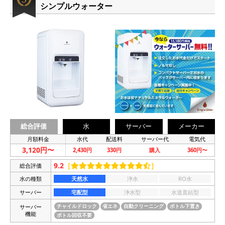
シンプルウォーター
総合評価
水
サーバー
メーカー
月額料金
水代
配送料
サーバー代
電気代
3,120円〜
2,430円
330円
購入
360円〜
9.2
［
］
総合評価
水の種類
天然水
浄水
RO水
サーバー
宅配型
浄水型
水道直結型
サーバー
チャイルドロック
省エネ
自動クリーニング
ボトル下置き
機能
ボトル回収不要