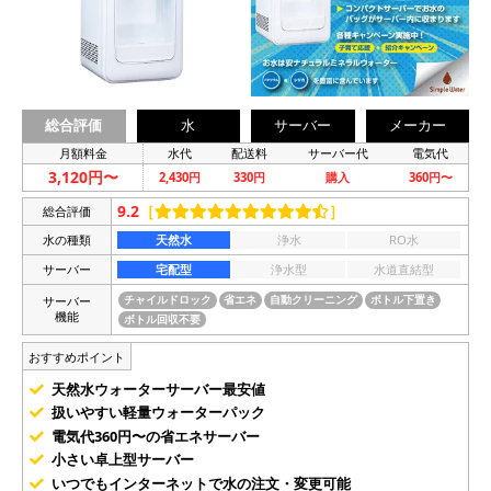
総合評価
水
サーバー
メーカー
月額料金
水代
配送料
サーバー代
電気代
3,120円〜
2,430円
330円
購入
360円〜
9.2
［
］
総合評価
水の種類
天然水
浄水
RO水
サーバー
宅配型
浄水型
水道直結型
サーバー
チャイルドロック
省エネ
自動クリーニング
ボトル下置き
機能
ボトル回収不要
おすすめポイント
天然水ウォーターサーバー最安値
扱いやすい軽量ウォーターパック
電気代360円〜の省エネサーバー
小さい卓上型サーバー
いつでもインターネットで水の注文・変更可能