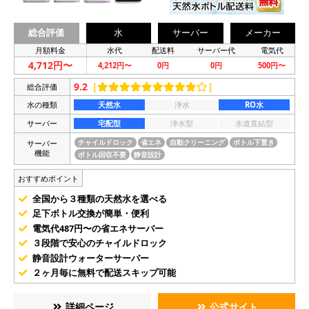
総合評価
水
サーバー
メーカー
月額料金
水代
配送料
サーバー代
電気代
4,712円〜
4,212円〜
0円
0円
500円〜
9.2
［
］
総合評価
水の種類
天然水
浄水
RO水
サーバー
宅配型
浄水型
水道直結型
サーバー
チャイルドロック
省エネ
自動クリーニング
ボトル下置き
機能
ボトル回収不要
静音設計
おすすめポイント
全国から３種類の天然水を選べる
足下ボトル交換が簡単・便利
電気代487円〜の省エネサーバー
３段階で安心のチャイルドロック
静音設計ウォーターサーバー
２ヶ月毎に無料で配送スキップ可能
詳細ページ
公式サイト