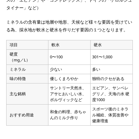
タイナー」など）
ミネラルの含有量は地層や地形、天候など様々な要因を受けてい
る為、採水地が軟水と硬水を作りだす要因の１つとなります。
項目
軟水
硬水
硬度
0〜100
301〜1,000
（mg／L）
ミネラル
少ない
多い
味の特徴
優しくまろやか
独特のクセがある
サントリー天然水、
エビアン、サンペレ
主な銘柄
アサヒおいしい水、
グリノ、天海の水 硬
ボルヴィックなど
度1000
スポーツ後のミネラ
和食の料理、赤ちゃ
おすすめ用途
ル補給、体質改善や
んのミルク作り
健康増進