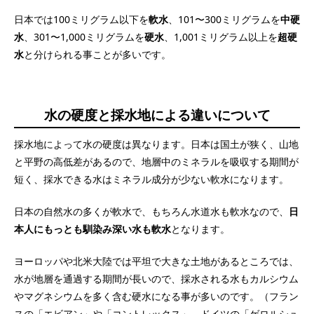
日本では100ミリグラム以下を
軟水
、101〜300ミリグラムを
中硬
水
、301〜1,000ミリグラムを
硬水
、1,001ミリグラム以上を
超硬
水
と分けられる事ことが多いです。
水の硬度と採水地による違いについて
採水地によって水の硬度は異なります。日本は国土が狭く、山地
と平野の高低差があるので、地層中のミネラルを吸収する期間が
短く、採水できる水はミネラル成分が少ない軟水になります。
日本の自然水の多くが軟水で、もちろん水道水も軟水なので、
日
本人にもっとも馴染み深い水も軟水
となります。
ヨーロッパや北米大陸では平坦で大きな土地があるところでは、
水が地層を通過する期間が長いので、採水される水もカルシウム
やマグネシウムを多く含む硬水になる事が多いのです。（フラン
スの「エビアン」や「コントレックス」、ドイツの「ゲロルシュ