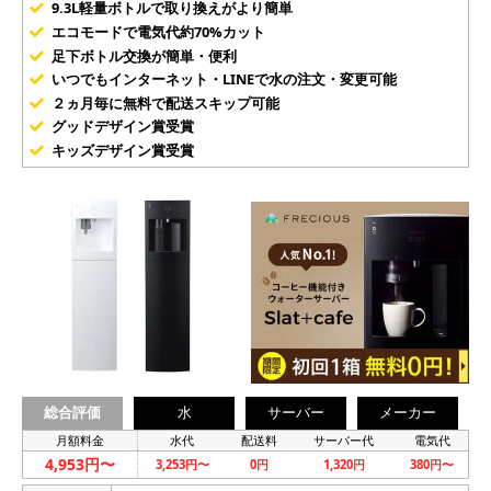
9.3L軽量ボトルで取り換えがより簡単
エコモードで電気代約70%カット
足下ボトル交換が簡単・便利
いつでもインターネット・LINEで水の注文・変更可能
２ヵ月毎に無料で配送スキップ可能
グッドデザイン賞受賞
キッズデザイン賞受賞
総合評価
水
サーバー
メーカー
月額料金
水代
配送料
サーバー代
電気代
4,953円〜
3,253円〜
0円
1,320円
380円〜