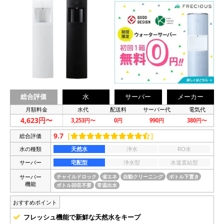
総合評価
水
サーバー
メーカー
月額料金
水代
配送料
サーバー代
電気代
4,623円〜
3,253円〜
0円
990円
380円〜
9.7
［
］
総合評価
水の種類
天然水
浄水
RO水
サーバー
宅配型
浄水型
水道直結型
サーバー
チャイルドロック
省エネ
自動クリーニング
ボトル下置き
機能
ボトル回収不要
常温出水
おすすめポイント
フレッシュ機能で新鮮な天然水をキープ