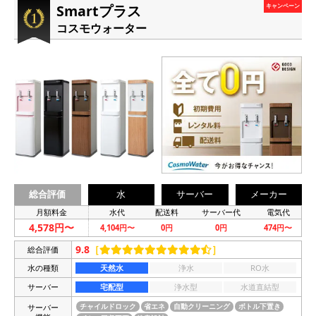
Smartプラス
キャンペーン
コスモウォーター
総合評価
水
サーバー
メーカー
月額料金
水代
配送料
サーバー代
電気代
4,578円〜
4,104円〜
0円
0円
474円〜
9.8
［
］
総合評価
水の種類
天然水
浄水
RO水
サーバー
宅配型
浄水型
水道直結型
サーバー
チャイルドロック
省エネ
自動クリーニング
ボトル下置き