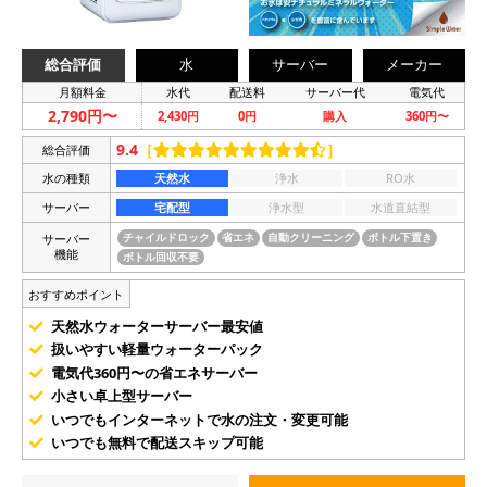
総合評価
水
サーバー
メーカー
月額料金
水代
配送料
サーバー代
電気代
2,790円〜
2,430円
0円
購入
360円〜
9.4
［
］
総合評価
水の種類
天然水
浄水
RO水
サーバー
宅配型
浄水型
水道直結型
サーバー
チャイルドロック
省エネ
自動クリーニング
ボトル下置き
機能
ボトル回収不要
おすすめポイント
天然水ウォーターサーバー最安値
扱いやすい軽量ウォーターパック
電気代360円〜の省エネサーバー
小さい卓上型サーバー
いつでもインターネットで水の注文・変更可能
いつでも無料で配送スキップ可能