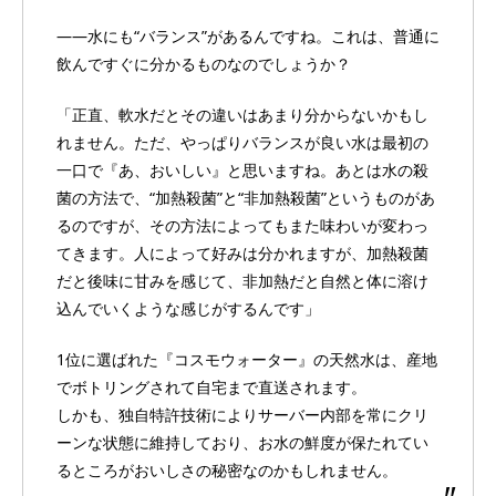
――水にも“バランス”があるんですね。これは、普通に
飲んですぐに分かるものなのでしょうか？
「正直、軟水だとその違いはあまり分からないかもし
れません。ただ、やっぱりバランスが良い水は最初の
一口で『あ、おいしい』と思いますね。あとは水の殺
菌の方法で、“加熱殺菌”と“非加熱殺菌”というものがあ
るのですが、その方法によってもまた味わいが変わっ
てきます。人によって好みは分かれますが、加熱殺菌
だと後味に甘みを感じて、非加熱だと自然と体に溶け
込んでいくような感じがするんです」
1位に選ばれた『コスモウォーター』の天然水は、産地
でボトリングされて自宅まで直送されます。
しかも、独自特許技術によりサーバー内部を常にクリ
ーンな状態に維持しており、お水の鮮度が保たれてい
るところがおいしさの秘密なのかもしれません。