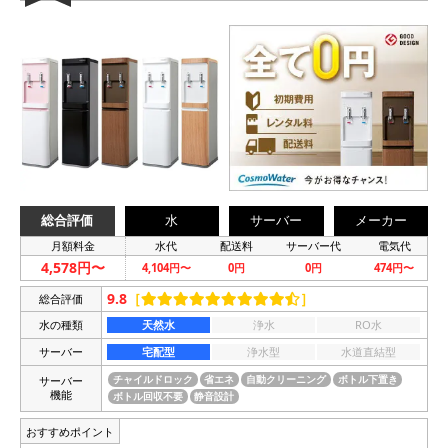
総合評価
水
サーバー
メーカー
月額料金
水代
配送料
サーバー代
電気代
4,578円〜
4,104円〜
0円
0円
474円〜
9.8
［
］
総合評価
水の種類
天然水
浄水
RO水
サーバー
宅配型
浄水型
水道直結型
サーバー
チャイルドロック
省エネ
自動クリーニング
ボトル下置き
機能
ボトル回収不要
静音設計
おすすめポイント