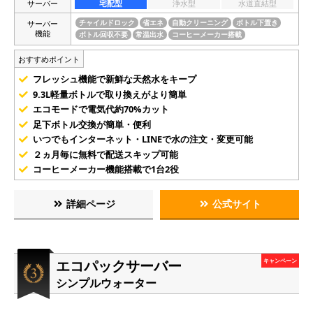
サーバー
宅配型
浄水型
水道直結型
サーバー
チャイルドロック
省エネ
自動クリーニング
ボトル下置き
機能
ボトル回収不要
常温出水
コーヒーメーカー搭載
おすすめポイント
フレッシュ機能で新鮮な天然水をキープ
9.3L軽量ボトルで取り換えがより簡単
エコモードで電気代約70%カット
足下ボトル交換が簡単・便利
いつでもインターネット・LINEで水の注文・変更可能
２ヵ月毎に無料で配送スキップ可能
コーヒーメーカー機能搭載で1台2役
詳細ページ
公式サイト
エコパックサーバー
キャンペーン
シンプルウォーター