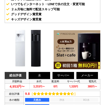
いつでもインターネット・LINEで水の注文・変更可能
２ヵ月毎に無料で配送スキップ可能
グッドデザイン賞受賞
キッズデザイン賞受賞
総合評価
水
サーバー
メーカー
月額料金
水代
配送料
サーバー代
電気代
4,953円〜
3,253円〜
0円
1,320円
380円〜
9.8
［
］
総合評価
水の種類
天然水
浄水
RO水