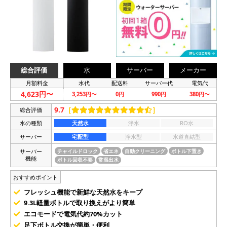
総合評価
水
サーバー
メーカー
月額料金
水代
配送料
サーバー代
電気代
4,623円〜
3,253円〜
0円
990円
380円〜
9.7
［
］
総合評価
水の種類
天然水
浄水
RO水
サーバー
宅配型
浄水型
水道直結型
サーバー
チャイルドロック
省エネ
自動クリーニング
ボトル下置き
機能
ボトル回収不要
常温出水
おすすめポイント
フレッシュ機能で新鮮な天然水をキープ
9.3L軽量ボトルで取り換えがより簡単
エコモードで電気代約70%カット
足下ボトル交換が簡単・便利