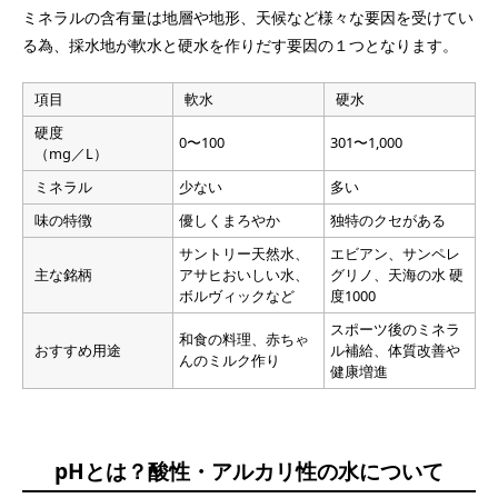
ミネラルの含有量は地層や地形、天候など様々な要因を受けてい
る為、採水地が軟水と硬水を作りだす要因の１つとなります。
項目
軟水
硬水
硬度
0〜100
301〜1,000
（mg／L）
ミネラル
少ない
多い
味の特徴
優しくまろやか
独特のクセがある
サントリー天然水、
エビアン、サンペレ
主な銘柄
アサヒおいしい水、
グリノ、天海の水 硬
ボルヴィックなど
度1000
スポーツ後のミネラ
和食の料理、赤ちゃ
おすすめ用途
ル補給、体質改善や
んのミルク作り
健康増進
pHとは？酸性・アルカリ性の水について