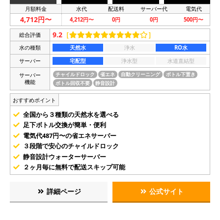
月額料金
水代
配送料
サーバー代
電気代
4,712円〜
4,212円〜
0円
0円
500円〜
9.2
［
］
総合評価
水の種類
天然水
浄水
RO水
サーバー
宅配型
浄水型
水道直結型
サーバー
チャイルドロック
省エネ
自動クリーニング
ボトル下置き
機能
ボトル回収不要
静音設計
おすすめポイント
全国から３種類の天然水を選べる
足下ボトル交換が簡単・便利
電気代487円〜の省エネサーバー
３段階で安心のチャイルドロック
静音設計ウォーターサーバー
２ヶ月毎に無料で配送スキップ可能
詳細ページ
公式サイト