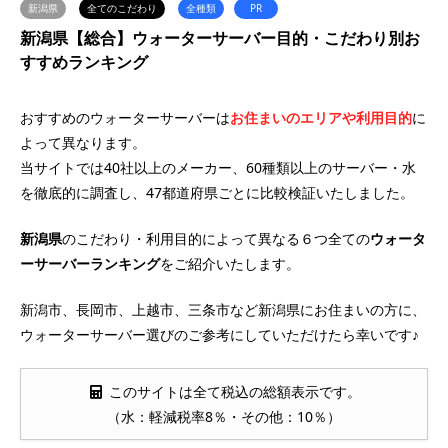
新潟県
全てのこだわり
全種類
PR
新潟県【総合】ウォーターサーバー目的・こだわり別お
すすめランキング
おすすめのウォーターサーバーは
お住まいのエリアや利用目的
に
よって異なります。
当サイトでは40社以上のメーカー、60種類以上のサーバー・水
を徹底的に調査し、47都道府県ごとに比較検証いたしました。
新潟県
のこだわり・利用目的によって異なる６つ全ての
ウォータ
ーサーバー
ランキング
をご紹介いたします。
新潟市、長岡市、上越市、三条市など新潟県にお住まいの方に、
ウォーターサーバー選びのご参考にしていただけたら幸いです♪
このサイトは全て税込の総額表示です。
（水：軽減税率8％・その他：10％）