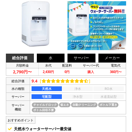
総合評価
水
サーバー
メーカー
月額料金
水代
配送料
サーバー代
電気代
2,790円〜
2,430円
0円
購入
360円〜
9.4
［
］
総合評価
水の種類
天然水
浄水
RO水
サーバー
宅配型
浄水型
水道直結型
サーバー
チャイルドロック
省エネ
自動クリーニング
ボトル下置き
機能
ボトル回収不要
おすすめポイント
天然水ウォーターサーバー最安値