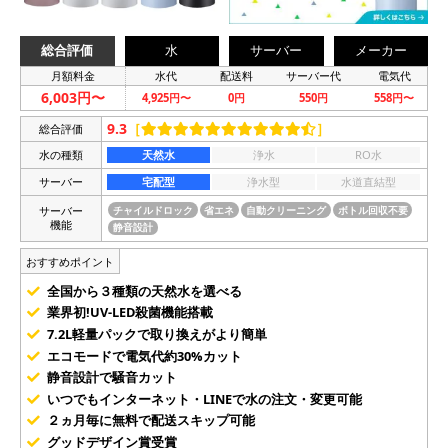
総合評価
水
サーバー
メーカー
月額料金
水代
配送料
サーバー代
電気代
6,003円〜
4,925円〜
0円
550円
558円〜
9.3
［
］
総合評価
水の種類
天然水
浄水
RO水
サーバー
宅配型
浄水型
水道直結型
サーバー
チャイルドロック
省エネ
自動クリーニング
ボトル回収不要
機能
静音設計
おすすめポイント
全国から３種類の天然水を選べる
業界初!UV-LED殺菌機能搭載
7.2L軽量パックで取り換えがより簡単
エコモードで電気代約30%カット
静音設計で騒音カット
いつでもインターネット・LINEで水の注文・変更可能
２ヵ月毎に無料で配送スキップ可能
グッドデザイン賞受賞