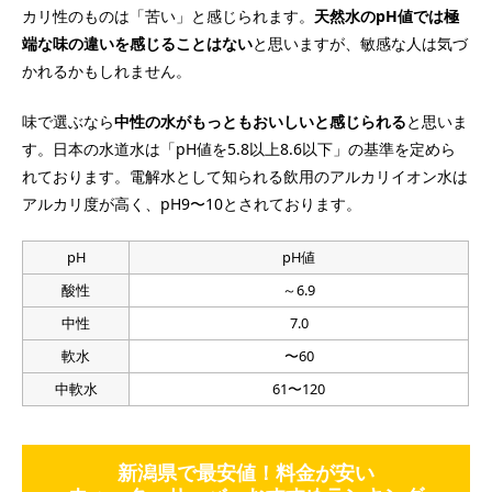
カリ性のものは「苦い」と感じられます。
天然水のpH値では極
端な味の違いを感じることはない
と思いますが、敏感な人は気づ
かれるかもしれません。
味で選ぶなら
中性の水がもっともおいしいと感じられる
と思いま
す。日本の水道水は「pH値を5.8以上8.6以下」の基準を定めら
れております。電解水として知られる飲用のアルカリイオン水は
アルカリ度が高く、pH9〜10とされております。
pH
pH値
酸性
～6.9
中性
7.0
軟水
〜60
中軟水
61〜120
新潟県で最安値！料金が安い