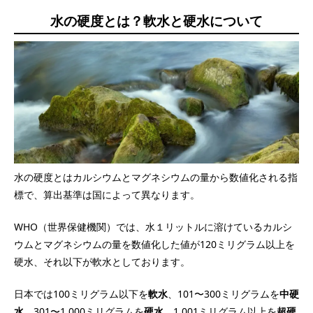
水の硬度とは？軟水と硬水について
水の硬度とはカルシウムとマグネシウムの量から数値化される指
標で、算出基準は国によって異なります。
WHO（世界保健機関）では、水１リットルに溶けているカルシ
ウムとマグネシウムの量を数値化した値が120ミリグラム以上を
硬水、それ以下が軟水としております。
日本では100ミリグラム以下を
軟水
、101〜300ミリグラムを
中硬
水
、301〜1,000ミリグラムを
硬水
、1,001ミリグラム以上を
超硬