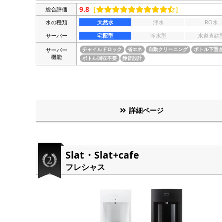
9.8
［
］
総合評価
水の種類
天然水
浄水
RO水
サーバー
宅配型
浄水型
水道直結
サーバー
チャイルドロック
省エネ
自動クリーニング
ボトル下置
機能
ボトル回収不要
静音設計
詳細ページ
Slat・Slat+cafe
フレシャス