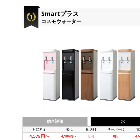
Smartプラス
コスモウォーター
総合評価
水
月額料金
水代
配送料
サーバー代
電
4,578円〜
4,104円〜
0円
0円
4