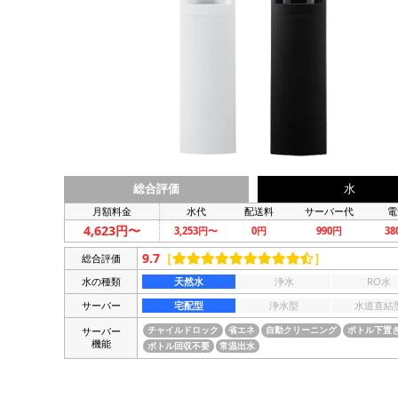
総合評価
水
月額料金
水代
配送料
サーバー代
電
4,623円〜
3,253円〜
0円
990円
3
9.7
［
］
総合評価
水の種類
天然水
浄水
RO水
サーバー
宅配型
浄水型
水道直結
サーバー
チャイルドロック
省エネ
自動クリーニング
ボトル下置
機能
ボトル回収不要
常温出水