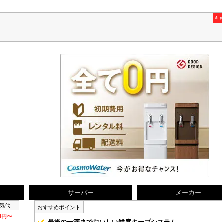
キ
サーバー
メーカー
気代
おすすめポイント
74円〜
最後の一滴までおいしい鮮度キープシステム