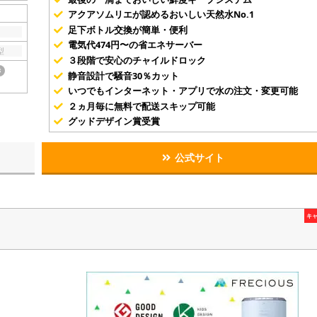
アクアソムリエが認めるおいしい天然水No.1
足下ボトル交換が簡単・便利
電気代474円〜の省エネサーバー
型
３段階で安心のチャイルドロック
き
静音設計で騒音30％カット
いつでもインターネット・アプリで水の注文・変更可能
２ヵ月毎に無料で配送スキップ可能
グッドデザイン賞受賞
公式サイト
キ