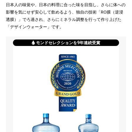
日本人の味覚や、日本の料理に合った味を目指し、さらに体への
影響を気にせず安心して飲めるよう、独自の技術「RO膜（逆浸
透膜）」でろ過され、さらにミネラル調整を行って作り上げた
「デザインウォーター」です。
モンドセレクションを9年連続受賞
p