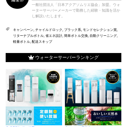
一般社団法人「日本アクアソムリエ協会」加盟。ウォ
ーターサーバーメーカーで勤務した経験・知識を活か
し解説いたします。
キャンペーン
,
チャイルドロック
,
ブラック系
,
モンドセレクション賞
,
リターナブルボトル
,
省エネ設計
,
簡単ボトル交換
,
自動クリーニング
,
軽量ボトル
,
配送スキップ
ウォーターサーバーランキング