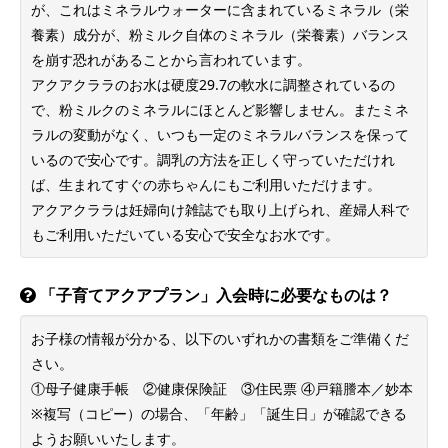
が、これはミネラルウォーターに含まれているミネラル（栄
養素）成分が、粉ミルク自体のミネラル（栄養素）バランス
を崩す恐れがあることから言われています。
アクアクララのお水は硬度29.7の軟水に調整されているの
で、粉ミルクのミネラルにほとんど影響しません。またミネ
ラルの変動がなく、いつも一定のミネラルバランスを保って
いるので安心です。調乳の方法を正しく守っていただけれ
ば、生まれてすぐの赤ちゃんにもご利用いただけます。
アクアクララは妊婦向け雑誌でも取り上げられ、産婦人科で
もご利用いただいている安心で安全なお水です。
「子育てアクアプラン」入会時に必要なものは？
お子様の情報が分かる、以下のいずれかの書類をご準備くだ
さい。
①母子健康手帳 ②健康保険証 ③住民票 ④戸籍謄本／妙本
※複写（コピー）の場合、「年齢」「誕生日」が確認できる
ようお願いいたします。