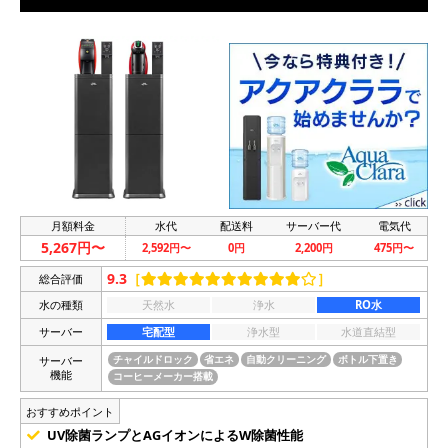
月額料金
水代
配送料
サーバー代
電気代
5,267円〜
2,592円〜
0円
2,200円
475円〜
9.3
［
］
総合評価
水の種類
天然水
浄水
RO水
サーバー
宅配型
浄水型
水道直結型
サーバー
チャイルドロック
省エネ
自動クリーニング
ボトル下置き
機能
コーヒーメーカー搭載
おすすめポイント
UV除菌ランプとAGイオンによるW除菌性能