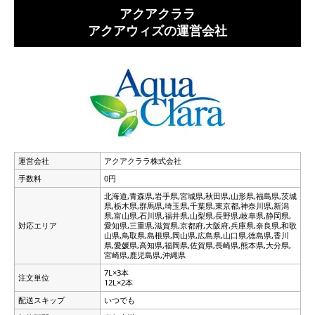
アクアクララ
アクアウィズの運営会社
運営会社
アクアクララ株式会社
手数料
0円
北海道,青森県,岩手県,宮城県,秋田県,山形県,福島県,茨城
県,栃木県,群馬県,埼玉県,千葉県,東京都,神奈川県,新潟
県,富山県,石川県,福井県,山梨県,長野県,岐阜県,静岡県,
対応エリア
愛知県,三重県,滋賀県,京都府,大阪府,兵庫県,奈良県,和歌
山県,鳥取県,島根県,岡山県,広島県,山口県,徳島県,香川
県,愛媛県,高知県,福岡県,佐賀県,長崎県,熊本県,大分県,
宮崎県,鹿児島県,沖縄県
7L×3本
注文単位
12L×2本
配送スキップ
いつでも