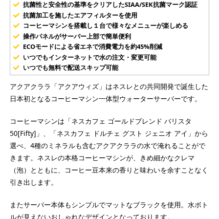
抗菌性と安全性の基準をクリアしたSIAA/SEK抗菌マーク認証
抗菌加工を施したエアフィルターを使用
コーヒーマシンを搭載し１台で様々なメニューが楽しめる
操作パネルがサーバー上部で簡単便利
ECOモードによる省エネで消費電力を約45%削減
いつでもインターネットで水の注文・変更可能
いつでも無料で配送スキップ可能
アクアクララ「アクアウィズ」はネスレとの共同開発で誕生した
日本初となるコーヒーマシン一体型ウォーターサーバーです。
コーヒーマシンは「ネスカフェ ゴールドブレンド バリスタ
50[Fifty]」、「ネスカフェ ドルチェ グスト ジェニオ アイ」から
選べ、4種のミネラルも含むアクアクララの水で淹れることがで
きます。ネスレの本格コーヒーマシンが、きめ細かなクレマ
（泡）とともに、コーヒー豆本来の香りと味わいを余すことなく
引き出します。
またサーバー本体もシンプルでマットなブラックを使用。水ボト
ルが見えないおしゃれなデザインとなっております。