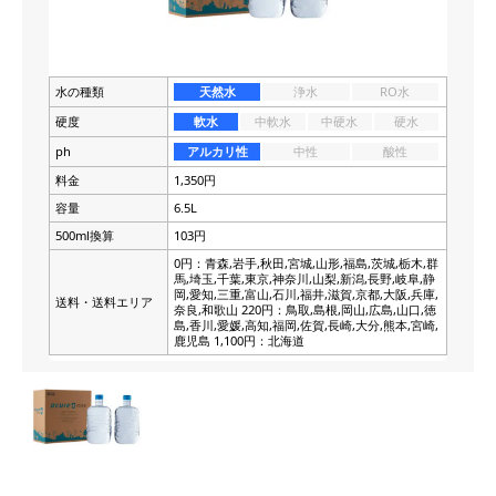
水の種類
天然水
浄水
RO水
硬度
軟水
中軟水
中硬水
硬水
ph
アルカリ性
中性
酸性
料金
1,350円
容量
6.5L
500ml換算
103円
0円：青森,岩手,秋田,宮城,山形,福島,茨城,栃木,群
馬,埼玉,千葉,東京,神奈川,山梨,新潟,長野,岐阜,静
岡,愛知,三重,富山,石川,福井,滋賀,京都,大阪,兵庫,
送料・送料エリア
奈良,和歌山 220円：鳥取,島根,岡山,広島,山口,徳
島,香川,愛媛,高知,福岡,佐賀,長崎,大分,熊本,宮崎,
鹿児島 1,100円：北海道