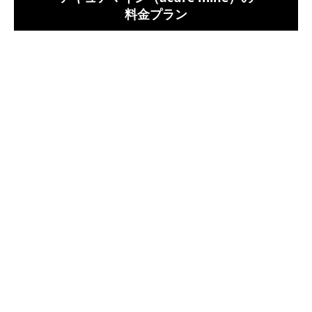
料金プラン
アキュアマイン（acure mine）は、２つの料金プランがありま
す。