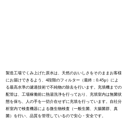
製造工場でくみ上げた原水は、天然のおいしさをそのままお客様
にお届けできるよう、4段階のフィルター（最終：0.45μ）によ
る最高水準の濾過技術で不純物の除去を行います。充填機までの
配管は、工場稼働前に熱湯洗浄を行っており、充填室内は無菌状
態を保ち、人の手を一切介在せずに充填を行っています。自社分
析室内で検査機器による微生物検査（一般生菌、大腸菌群、真
菌）を行い、品質を管理しているので安心・安全です。
アキュアマイン（acure mine）の
よくある質問
天然水ボトルだけを購入することは可能ですか？
天然水ボトルは、サーバーご契約者様だけに販売している商
品ですので、申し訳ありませんが、ボトルのみはご購入いた