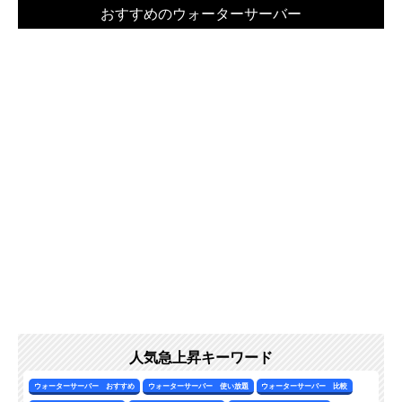
人気急上昇キーワード
ウォーターサーバー おすすめ
ウォーターサーバー 使い放題
ウォーターサーバー 比較
ウォーターサーバー 検索
ウォーターサーバー 種類
ハミングウォーター 口コミ
エブリィフレシャス 口コミ
浄水型 ウォーターサーバー
赤ちゃん ウォーターサーバー
ウォーターサーバー 安い
水道直結型 ウォーターサーバー
一人暮らし ウォーターサーバー
ウォーターサーバー 診断
定額制 ウォーターサーバー
ウォーターサーバー 水
浄水型 ウォーターサーバー ランキング
天然水 ウォーターサーバー ランキング
都道府県から探す
北海道
東北
北陸・甲信越