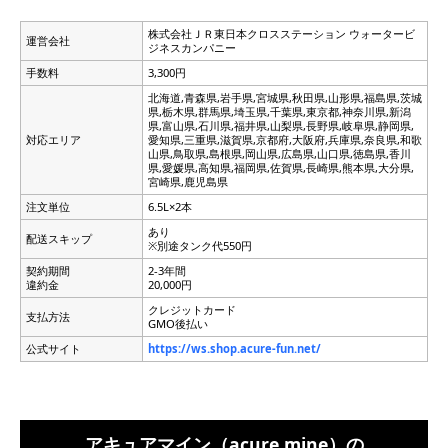
株式会社ＪＲ東日本クロスステーション ウォータービ
運営会社
ジネスカンパニー
手数料
3,300円
北海道,青森県,岩手県,宮城県,秋田県,山形県,福島県,茨城
県,栃木県,群馬県,埼玉県,千葉県,東京都,神奈川県,新潟
県,富山県,石川県,福井県,山梨県,長野県,岐阜県,静岡県,
対応エリア
愛知県,三重県,滋賀県,京都府,大阪府,兵庫県,奈良県,和歌
山県,鳥取県,島根県,岡山県,広島県,山口県,徳島県,香川
県,愛媛県,高知県,福岡県,佐賀県,長崎県,熊本県,大分県,
宮崎県,鹿児島県
注文単位
6.5L×2本
あり
配送スキップ
※別途タンク代550円
契約期間
2-3年間
違約金
20,000円
クレジットカード
支払方法
GMO後払い
公式サイト
https://ws.shop.acure-fun.net/
アキュアマイン（acure mine）の