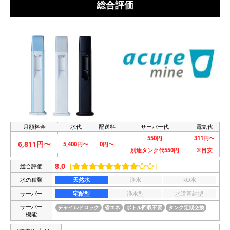
総合評価
月額料金
水代
配送料
サーバー代
電気代
550円
311円〜
6,811円〜
5,400円〜
0円〜
別途タンク代550円
※目安
8.0
［
総合評価
］
水の種類
天然水
浄水
RO水
サーバー
宅配型
浄水型
水道直結型
サーバー
チャイルドロック
省エネ
ボトル回収不要
タンク定期交換
機能