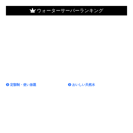
定額制・使い放題
おいしい天然水
最安・料金が安い
おしゃれなデザイン