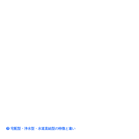
宅配型・浄水型・水道直結型の特徴と違い
基礎知識
実機レビュー
浄水型（水道水補充型）ウォーターサーバ
ーのメリット...
後悔しないウォーターサーバーの選び方｜
契約前に知っ...