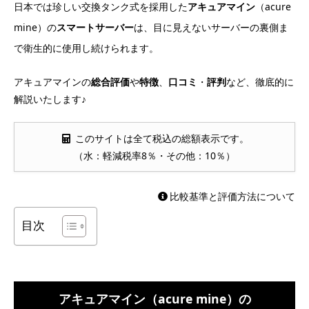
日本では珍しい交換タンク式を採用した
アキュアマイン
（acure
mine）の
スマートサーバー
は、目に見えないサーバーの裏側ま
で衛生的に使用し続けられます。
アキュアマインの
総合評価
や
特徴
、
口コミ
・
評判
など、徹底的に
解説いたします♪
このサイトは全て税込の総額表示です。
（水：軽減税率8％・その他：10％）
比較基準と評価方法について
目次
アキュアマイン（acure mine）の