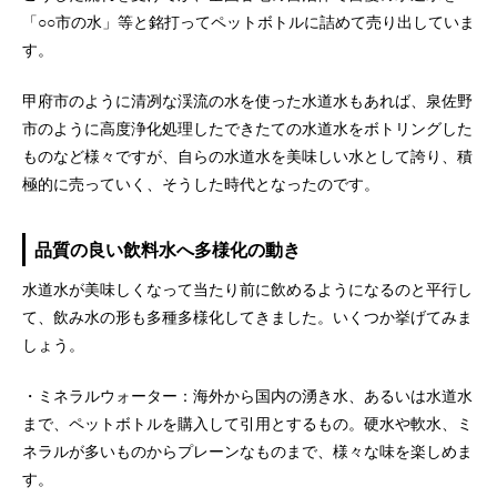
「○○市の水」等と銘打ってペットボトルに詰めて売り出していま
す。
甲府市のように清冽な渓流の水を使った水道水もあれば、泉佐野
市のように高度浄化処理したできたての水道水をボトリングした
ものなど様々ですが、自らの水道水を美味しい水として誇り、積
極的に売っていく、そうした時代となったのです。
品質の良い飲料水へ多様化の動き
水道水が美味しくなって当たり前に飲めるようになるのと平行し
て、飲み水の形も多種多様化してきました。いくつか挙げてみま
しょう。
・ミネラルウォーター：海外から国内の湧き水、あるいは水道水
まで、ペットボトルを購入して引用とするもの。硬水や軟水、ミ
ネラルが多いものからプレーンなものまで、様々な味を楽しめま
す。