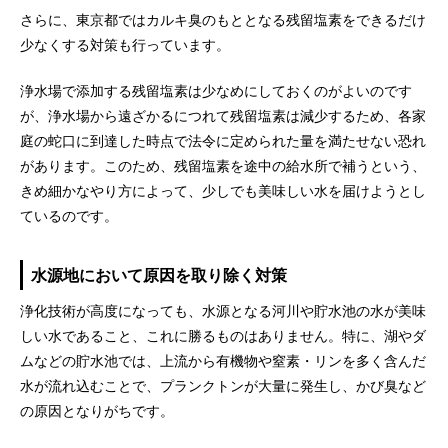
さらに、東京都ではカルキ臭のもととなる残留塩素をできるだけ
少なくする対策も行っています。
浄水場で添加する残留塩素は少なめにしておくのがよいのです
が、浄水場から遠ざかるにつれて残留塩素は減少するため、各家
庭の蛇口に到達した時点で法令に定められた量を満たせない恐れ
があります。このため、残留塩素を途中の給水所で補うという、
きめ細かなやり方によって、少しでも美味しい水を届けようとし
ているのです。
水源地において原因を取り除く対策
浄化技術が高度になっても、水源となる河川や貯水池の水が美味
しい水であること、これに勝るものはありません。特に、湖やダ
ムなどの貯水池では、上流から有機物や窒素・リンを多く含んだ
水が流れ込むことで、プランクトンが大量に発生し、かび臭など
の原因となりがちです。