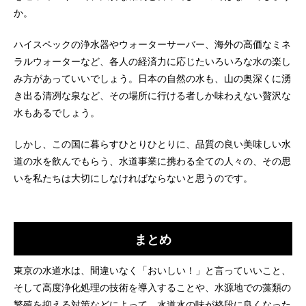
か。
ハイスペックの浄水器やウォーターサーバー、海外の高価なミネ
ラルウォーターなど、各人の経済力に応じたいろいろな水の楽し
み方があっていいでしょう。日本の自然の水も、山の奥深くに湧
き出る清冽な泉など、その場所に行ける者しか味わえない贅沢な
水もあるでしょう。
しかし、この国に暮らすひとりひとりに、品質の良い美味しい水
道の水を飲んでもらう、水道事業に携わる全ての人々の、その思
いを私たちは大切にしなければならないと思うのです。
まとめ
東京の水道水は、間違いなく「おいしい！」と言っていいこと、
そして高度浄化処理の技術を導入することや、水源地での藻類の
繁殖を抑える対策などによって、水道水の味が格段に良くなった