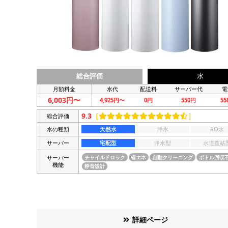
総合評価
水
月額料金
水代
配送料
サーバー代
電
6,003円〜
4,925円〜
0円
550円
5
9.3
［
］
総合評価
水の種類
天然水
浄水
RO水
サーバー
宅配型
浄水型
水道直結
サーバー
チャイルドロック
省エネ
自動クリーニング
ボトル回収
機能
静音設計
詳細ページ