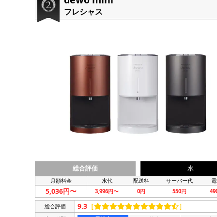
フレシャス
総合評価
水
月額料金
水代
配送料
サーバー代
電
5,036円〜
3,996円〜
0円
550円
4
9.3
［
］
総合評価