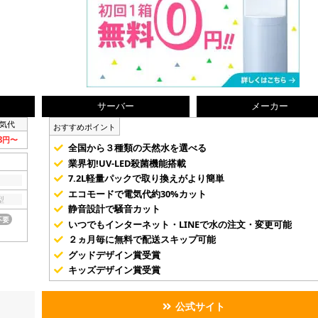
サーバー
メーカー
気代
おすすめポイント
58円〜
全国から３種類の天然水を選べる
業界初!UV-LED殺菌機能搭載
7.2L軽量パックで取り換えがより簡単
エコモードで電気代約30%カット
型
静音設計で騒音カット
不要
いつでもインターネット・LINEで水の注文・変更可能
２ヵ月毎に無料で配送スキップ可能
グッドデザイン賞受賞
キッズデザイン賞受賞
公式サイト