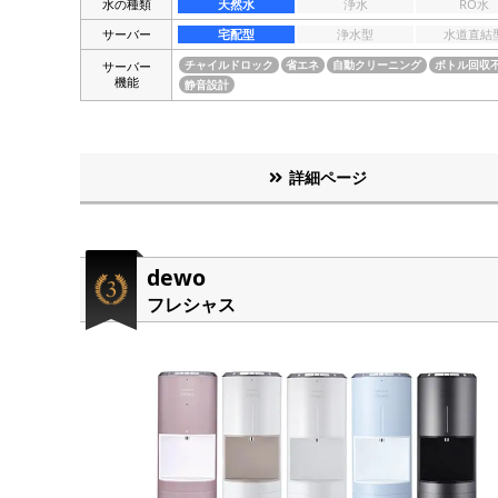
水の種類
天然水
浄水
RO水
サーバー
宅配型
浄水型
水道直結
サーバー
チャイルドロック
省エネ
自動クリーニング
ボトル回収
機能
静音設計
詳細ページ
dewo
フレシャス