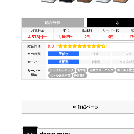
総合評価
水
月額料金
水代
配送料
サーバー代
電
4,578円〜
4,104円〜
0円
0円
4
9.8
［
］
総合評価
水の種類
天然水
浄水
RO水
サーバー
宅配型
浄水型
水道直結
サーバー
チャイルドロック
省エネ
自動クリーニング
ボトル下置
機能
ボトル回収不要
静音設計
詳細ページ
dewo mini