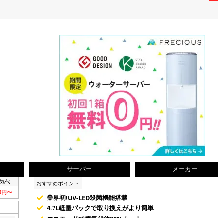
サーバー
メーカー
気代
おすすめポイント
90円〜
業界初!UV-LED殺菌機能搭載
4.7L軽量パックで取り換えがより簡単