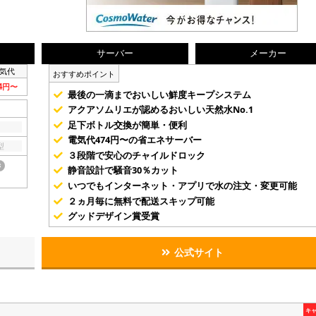
サーバー
メーカー
気代
おすすめポイント
74円〜
最後の一滴までおいしい鮮度キープシステム
アクアソムリエが認めるおいしい天然水No.1
足下ボトル交換が簡単・便利
電気代474円〜の省エネサーバー
型
３段階で安心のチャイルドロック
き
静音設計で騒音30％カット
いつでもインターネット・アプリで水の注文・変更可能
２ヵ月毎に無料で配送スキップ可能
グッドデザイン賞受賞
公式サイト
キ