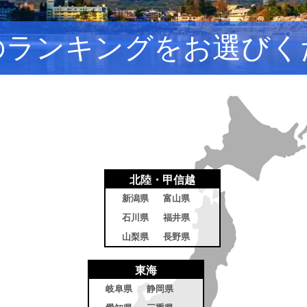
のランキングをお選びく
北陸・甲信越
新潟県
富山県
石川県
福井県
山梨県
長野県
東海
岐阜県
静岡県