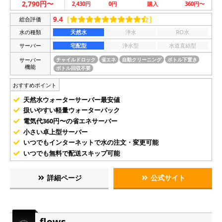
2,790円〜
2,430円
0円
購入
360円〜
9.4
［
］
総合評価
水の種類
天然水
浄水
RO水
サーバー
宅配型
浄水型
水道直結型
サーバー
チャイルドロック
省エネ
自動クリーニング
ボトル下置き
機能
ボトル回収不要
おすすめポイント
天然水ウォーターサーバー最安値
扱いやすい軽量ウォーターパック
電気代360円〜の省エネサーバー
小さい卓上型サーバー
いつでもインターネットで水の注文・変更可能
いつでも無料で配送スキップ可能
詳細ページ
公式サイト
flows