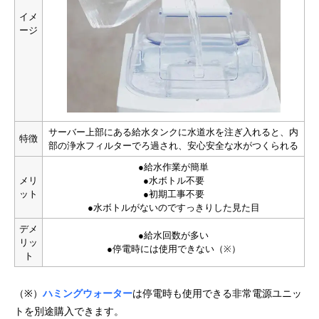
イメ
ージ
サーバー上部にある給水タンクに水道水を注ぎ入れると、内
特徴
部の浄水フィルターでろ過され、安心安全な水がつくられる
●給水作業が簡単
メリ
●水ボトル不要
ット
●初期工事不要
●水ボトルがないのですっきりした見た目
デメ
●給水回数が多い
リッ
●停電時には使用できない（※）
ト
（※）
ハミングウォーター
は停電時も使用できる非常電源ユニッ
トを別途購入できます。