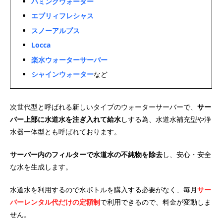
ハミングウォーター
エブリィフレシャス
スノーアルプス
Locca
楽水ウォーターサーバー
シャインウォーター
など
次世代型と呼ばれる新しいタイプのウォーターサーバーで、
サー
バー上部に水道水を注ぎ入れて給水
しする為、水道水補充型や浄
水器一体型とも呼ばれております。
サーバー内のフィルターで水道水の不純物を除去
し、安心・安全
な水を生成します。
水道水を利用するので水ボトルを購入する必要がなく、毎月
サー
バーレンタル代だけの定額制
で利用できるので、料金が変動しま
せん。