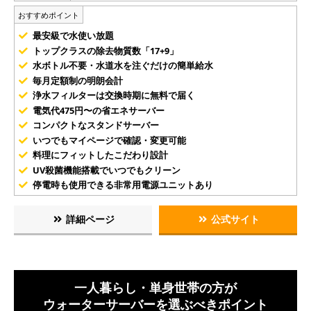
おすすめポイント
最安級で水使い放題
トップクラスの除去物質数「17+9」
水ボトル不要・水道水を注ぐだけの簡単給水
毎月定額制の明朗会計
浄水フィルターは交換時期に無料で届く
電気代475円〜の省エネサーバー
コンパクトなスタンドサーバー
いつでもマイページで確認・変更可能
料理にフィットしたこだわり設計
UV殺菌機能搭載でいつでもクリーン
停電時も使用できる非常用電源ユニットあり
詳細ページ
公式サイト
一人暮らし・単身世帯の方が
ウォーターサーバーを選ぶべきポイント