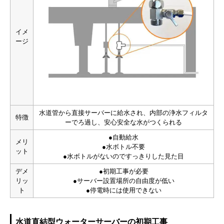
イメ
ージ
水道管から直接サーバーに給水され、内部の浄水フィルタ
特徴
ーでろ過し、安心安全な水がつくられる
●自動給水
メリ
●水ボトル不要
ット
●水ボトルがないのですっきりした見た目
デメ
●初期工事が必要
リッ
●サーバー設置場所の自由度が低い
ト
●停電時には使用できない
水道直結型ウォーターサーバーの初期工事