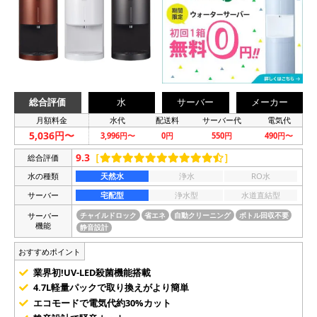
総合評価
水
サーバー
メーカー
月額料金
水代
配送料
サーバー代
電気代
5,036円〜
3,996円〜
0円
550円
490円〜
9.3
［
］
総合評価
水の種類
天然水
浄水
RO水
サーバー
宅配型
浄水型
水道直結型
サーバー
チャイルドロック
省エネ
自動クリーニング
ボトル回収不要
機能
静音設計
おすすめポイント
業界初!UV-LED殺菌機能搭載
4.7L軽量パックで取り換えがより簡単
エコモードで電気代約30%カット