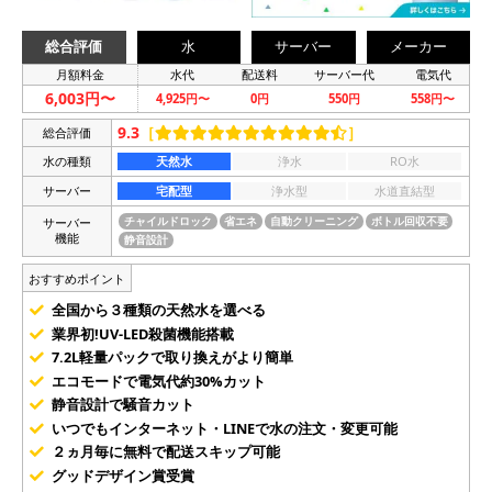
総合評価
水
サーバー
メーカー
月額料金
水代
配送料
サーバー代
電気代
6,003円〜
4,925円〜
0円
550円
558円〜
9.3
［
］
総合評価
水の種類
天然水
浄水
RO水
サーバー
宅配型
浄水型
水道直結型
サーバー
チャイルドロック
省エネ
自動クリーニング
ボトル回収不要
機能
静音設計
おすすめポイント
全国から３種類の天然水を選べる
業界初!UV-LED殺菌機能搭載
7.2L軽量パックで取り換えがより簡単
エコモードで電気代約30%カット
静音設計で騒音カット
いつでもインターネット・LINEで水の注文・変更可能
２ヵ月毎に無料で配送スキップ可能
グッドデザイン賞受賞