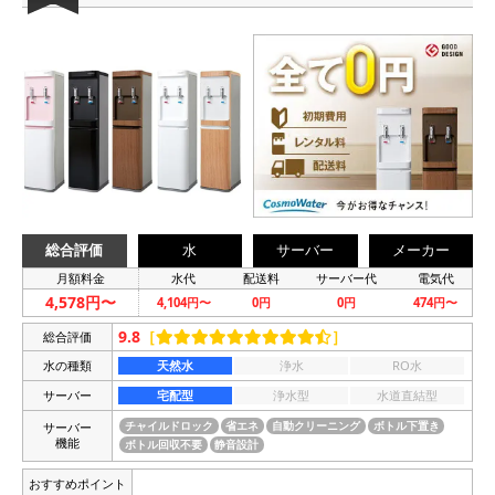
総合評価
水
サーバー
メーカー
月額料金
水代
配送料
サーバー代
電気代
4,578円〜
4,104円〜
0円
0円
474円〜
9.8
［
］
総合評価
水の種類
天然水
浄水
RO水
サーバー
宅配型
浄水型
水道直結型
サーバー
チャイルドロック
省エネ
自動クリーニング
ボトル下置き
機能
ボトル回収不要
静音設計
おすすめポイント