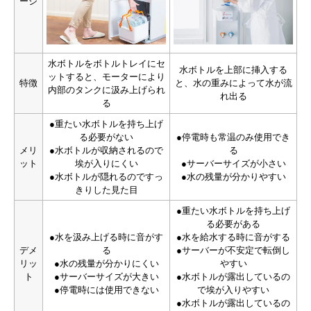
ージ
水ボトルをボトルトレイにセ
水ボトルを上部に挿入する
ットすると、モーターにより
特徴
と、水の重みによって水が流
内部のタンクに汲み上げられ
れ出る
る
●重たい水ボトルを持ち上げ
る必要がない
●停電時も常温のみ使用でき
メリ
●水ボトルが収納されるので
る
ット
埃が入りにくい
●サーバーサイズが小さい
●水ボトルが隠れるのですっ
●水の残量が分かりやすい
きりした見た目
●重たい水ボトルを持ち上げ
る必要がある
●水を汲み上げる時に音がす
●水を給水する時に音がする
デメ
る
●サーバーが不安定で転倒し
リッ
●水の残量が分かりにくい
やすい
ト
●サーバーサイズが大きい
●水ボトルが露出しているの
●停電時には使用できない
で埃が入りやすい
●水ボトルが露出しているの