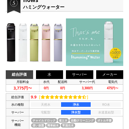
ハミングウォーター
総合評価
水
サーバー
メーカー
月額料金
水代
配送料
サーバー代
電気代
3,775円〜
0円
0円
3,300円
475円〜
9.9
［
］
総合評価
水の種類
天然水
浄水
RO水
サーバー
宅配型
浄水型
水道直結型
サーバー
チャイルドロック
省エネ
自動クリーニング
ボトル不要
機能
使い放題
簡単給水
常温出水