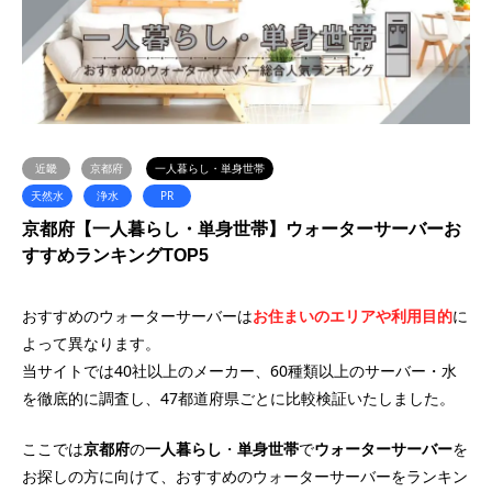
近畿
京都府
一人暮らし・単身世帯
天然水
浄水
PR
京都府【一人暮らし・単身世帯】ウォーターサーバーお
すすめランキングTOP5
おすすめのウォーターサーバーは
お住まいのエリアや利用目的
に
よって異なります。
当サイトでは40社以上のメーカー、60種類以上のサーバー・水
を徹底的に調査し、47都道府県ごとに比較検証いたしました。
ここでは
京都府
の
一人暮らし
・
単身世帯
で
ウォーターサーバー
を
お探しの方に向けて、おすすめのウォーターサーバーをランキン