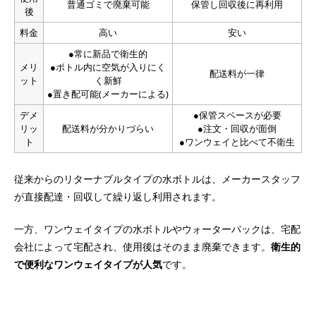
普通ゴミで廃棄可能
保管し回収後に再利用
後
料金
高い
安い
●常に新品で衛生的
メリ
●ボトル内に空気が入りにく
配送料が一律
ット
く新鮮
●置き配可能(メーカーによる)
デメ
●保管スペースが必要
リッ
配送料が分かりづらい
●注文・回収が面倒
ト
●ワンウェイと比べて不衛生
従来からのリターナブルタイプの水ボトルは、メーカースタッフ
が直接配達・回収して繰り返し利用されます。
一方、ワンウェイタイプの水ボトルやウォーターパックは、宅配
会社によって宅配され、使用後はそのまま廃棄できます。
衛生的
で便利なワンウェイタイプが人気
です。