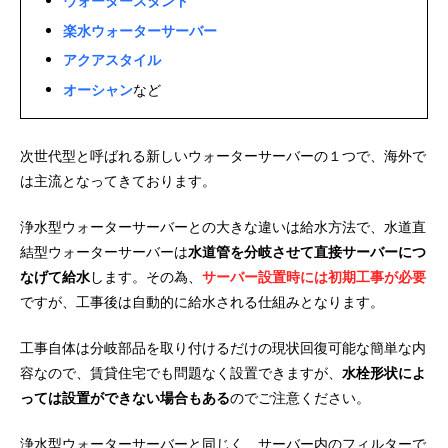
ウォータースタンド
楽水ウォーターサーバー
アクアスタイル
オーシャン
など
次世代型と呼ばれる新しいウォーターサーバーの１つで、海外で
は主流となってきております。
浄水型ウォーターサーバーとの大きな違いは給水方法で、水道直
結型ウォーターサーバーは
水道管を分岐させて直接サーバーにつ
なげて給水
します。その為、
サーバー設置時には初期工事が必要
ですが、工事後は自動的に給水される仕組みとなります。
工事自体は分岐部品を取り付けるだけの現状回復可能な簡単な内
容なので、賃貸住宅でも問題なく設置できますが、
水栓形状によ
っては設置ができない場合もある
のでご注意ください。
浄水型ウォーターサーバーと同じく、サーバー内のフィルターで