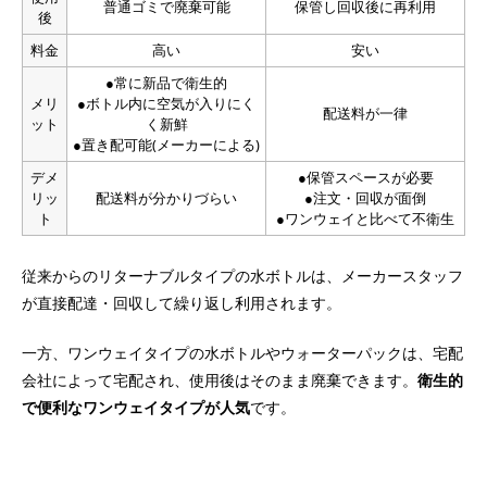
普通ゴミで廃棄可能
保管し回収後に再利用
後
料金
高い
安い
●常に新品で衛生的
メリ
●ボトル内に空気が入りにく
配送料が一律
ット
く新鮮
●置き配可能(メーカーによる)
デメ
●保管スペースが必要
リッ
配送料が分かりづらい
●注文・回収が面倒
ト
●ワンウェイと比べて不衛生
従来からのリターナブルタイプの水ボトルは、メーカースタッフ
が直接配達・回収して繰り返し利用されます。
一方、ワンウェイタイプの水ボトルやウォーターパックは、宅配
会社によって宅配され、使用後はそのまま廃棄できます。
衛生的
で便利なワンウェイタイプが人気
です。