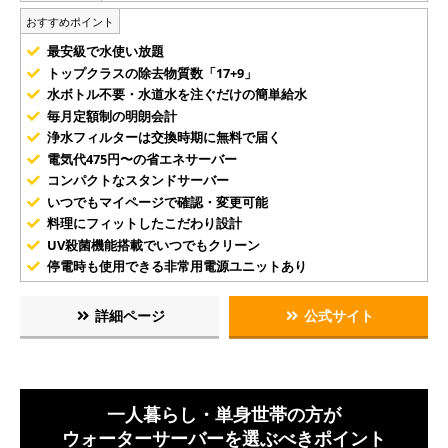
おすすめポイント
最安級で水使い放題
トップクラスの除去物質数「17+9」
水ボトル不要・水道水を注ぐだけの簡単給水
毎月定額制の明朗会計
浄水フィルターは交換時期に無料で届く
電気代475円〜の省エネサーバー
コンパクトなスタンドサーバー
いつでもマイページで確認・変更可能
料理にフィットしたこだわり設計
UV殺菌機能搭載でいつでもクリーン
停電時も使用できる非常用電源ユニットあり
詳細ページ
公式サイト
一人暮らし・単身世帯の方が
ウォーターサーバーを選ぶべきポイント