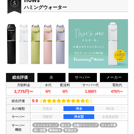
ハミングウォーター
総合評価
水
サーバー
メーカー
月額料金
水代
配送料
サーバー代
電気代
3,775円〜
0円
0円
3,300円
475円〜
9.9
［
］
総合評価
水の種類
天然水
浄水
RO水
サーバー
宅配型
浄水型
水道直結型
サーバー
チャイルドロック
省エネ
自動クリーニング
ボトル不要
機能
使い放題
簡単給水
常温出水