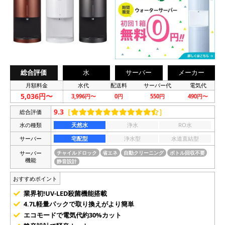
総合評価
水
サーバー
メーカー
月額料金
水代
配送料
サーバー代
電気代
5,036円〜
3,996円〜
0円
550円
490円〜
9.3
［
］
総合評価
水の種類
天然水
浄水
RO水
サーバー
宅配型
浄水型
水道直結型
サーバー
チャイルドロック
省エネ
自動クリーニング
ボトル回収不要
機能
静音設計
おすすめポイント
業界初!UV-LED殺菌機能搭載
4.7L軽量パックで取り換えがより簡単
エコモードで電気代約30%カット