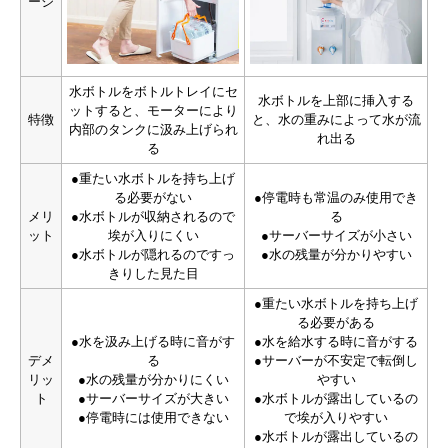
ージ
水ボトルをボトルトレイにセ
水ボトルを上部に挿入する
ットすると、モーターにより
特徴
と、水の重みによって水が流
内部のタンクに汲み上げられ
れ出る
る
●重たい水ボトルを持ち上げ
る必要がない
●停電時も常温のみ使用でき
メリ
●水ボトルが収納されるので
る
ット
埃が入りにくい
●サーバーサイズが小さい
●水ボトルが隠れるのですっ
●水の残量が分かりやすい
きりした見た目
●重たい水ボトルを持ち上げ
る必要がある
●水を汲み上げる時に音がす
●水を給水する時に音がする
デメ
る
●サーバーが不安定で転倒し
リッ
●水の残量が分かりにくい
やすい
ト
●サーバーサイズが大きい
●水ボトルが露出しているの
●停電時には使用できない
で埃が入りやすい
●水ボトルが露出しているの