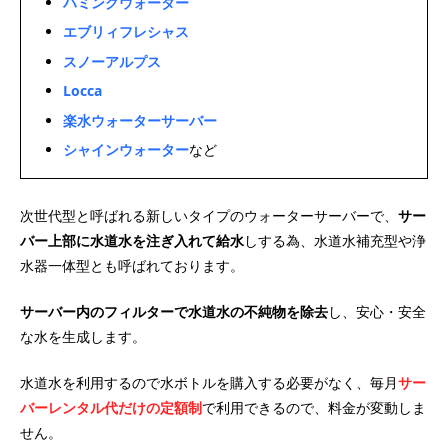
ハミングウォーター
エブリィフレシャス
スノーアルプス
Locca
楽水ウォーターサーバー
シャインウォーター
など
次世代型と呼ばれる新しいタイプのウォーターサーバーで、
サー
バー上部に水道水を注ぎ入れて給水
しする為、水道水補充型や浄
水器一体型とも呼ばれております。
サーバー内のフィルターで水道水の不純物を除去
し、安心・安全
な水を生成します。
水道水を利用するので水ボトルを購入する必要がなく、毎月
サー
バーレンタル代だけの定額制
で利用できるので、料金が変動しま
せん。