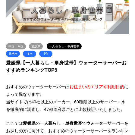
中国・四国
愛媛県
一人暮らし・単身世帯
天然水
浄水
PR
愛媛県【一人暮らし・単身世帯】ウォーターサーバーお
すすめランキングTOP5
おすすめのウォーターサーバーは
お住まいのエリアや利用目的
に
よって異なります。
当サイトでは40社以上のメーカー、60種類以上のサーバー・水
を徹底的に調査し、47都道府県ごとに比較検証いたしました。
ここでは
愛媛県
の
一人暮らし
・
単身世帯
で
ウォーターサーバー
を
お探しの方に向けて、おすすめのウォーターサーバーをランキン