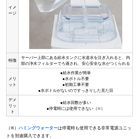
イメ
ージ
サーバー上部にある給水タンクに水道水を注ぎ入れると、内
特徴
部の浄水フィルターでろ過され、安心安全な水がつくられる
●給水作業が簡単
メリ
●水ボトル不要
ット
●初期工事不要
●水ボトルがないのですっきりした見た目
デメ
●給水回数が多い
リッ
●停電時には使用できない（※）
ト
（※）
ハミングウォーター
は停電時も使用できる非常電源ユニッ
トを別途購入できます。