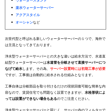
ウォータースタンド
楽水ウォーターサーバー
アクアスタイル
オーシャン
など
次世代型と呼ばれる新しいウォーターサーバーの１つで、海外で
は主流となってきております。
浄水型ウォーターサーバーとの大きな違いは給水方法で、水道直
結型ウォーターサーバーは
水道管を分岐させて直接サーバーにつ
なげて給水
します。その為、
サーバー設置時には初期工事が必要
ですが、工事後は自動的に給水される仕組みとなります。
工事自体は分岐部品を取り付けるだけの現状回復可能な簡単な内
容なので、賃貸住宅でも問題なく設置できますが、
水栓形状によ
っては設置ができない場合もある
のでご注意ください。
浄水型ウォーターサーバーと同じく、サーバー内のフィルターで