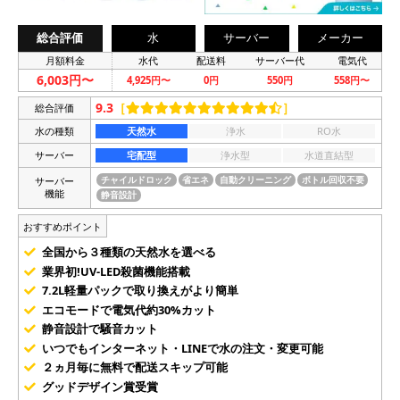
総合評価
水
サーバー
メーカー
月額料金
水代
配送料
サーバー代
電気代
6,003円〜
4,925円〜
0円
550円
558円〜
9.3
［
］
総合評価
水の種類
天然水
浄水
RO水
サーバー
宅配型
浄水型
水道直結型
サーバー
チャイルドロック
省エネ
自動クリーニング
ボトル回収不要
機能
静音設計
おすすめポイント
全国から３種類の天然水を選べる
業界初!UV-LED殺菌機能搭載
7.2L軽量パックで取り換えがより簡単
エコモードで電気代約30%カット
静音設計で騒音カット
いつでもインターネット・LINEで水の注文・変更可能
２ヵ月毎に無料で配送スキップ可能
グッドデザイン賞受賞