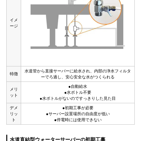
イメ
ージ
水道管から直接サーバーに給水され、内部の浄水フィルタ
特徴
ーでろ過し、安心安全な水がつくられる
●自動給水
メリ
●水ボトル不要
ット
●水ボトルがないのですっきりした見た目
デメ
●初期工事が必要
リッ
●サーバー設置場所の自由度が低い
ト
●停電時には使用できない
水道直結型ウォーターサーバーの初期工事