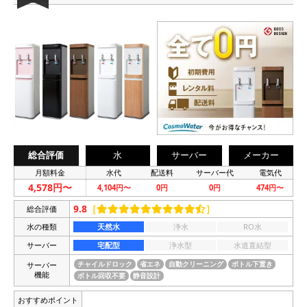
総合評価
水
サーバー
メーカー
月額料金
水代
配送料
サーバー代
電気代
4,578円〜
4,104円〜
0円
0円
474円〜
9.8
［
］
総合評価
水の種類
天然水
浄水
RO水
サーバー
宅配型
浄水型
水道直結型
サーバー
チャイルドロック
省エネ
自動クリーニング
ボトル下置き
機能
ボトル回収不要
静音設計
おすすめポイント