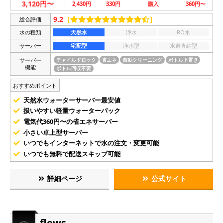
3,120円〜
2,430円
330円
購入
360円〜
9.2
［
］
総合評価
水の種類
天然水
浄水
RO水
サーバー
宅配型
浄水型
水道直結型
サーバー
チャイルドロック
省エネ
自動クリーニング
ボトル下置き
機能
ボトル回収不要
おすすめポイント
天然水ウォーターサーバー最安値
扱いやすい軽量ウォーターパック
電気代360円〜の省エネサーバー
小さい卓上型サーバー
いつでもインターネットで水の注文・変更可能
いつでも無料で配送スキップ可能
詳細ページ
公式サイト
flows