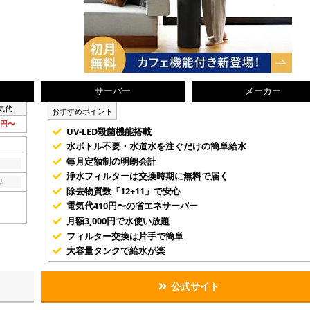
サーバー
メーカー
気代
おすすめポイント
0円〜
UV-LED殺菌機能搭載
水ボトル不要・水道水を注ぐだけの簡単給水
毎月定額制の明朗会計
浄水フィルターは交換時期に無料で届く
型
除去物質数「12+11」で安心
電気代410円〜の省エネサーバー
月額3,000円で水使い放題
フィルター交換は片手で簡単
大容量タンクで給水が楽
公式サイト