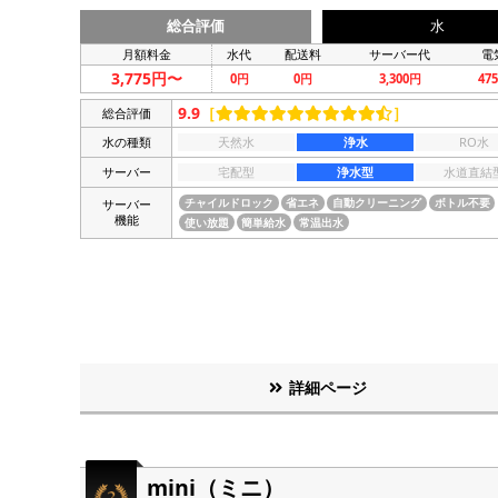
総合評価
水
月額料金
水代
配送料
サーバー代
電
3,775円〜
0円
0円
3,300円
47
9.9
［
］
総合評価
水の種類
天然水
浄水
RO水
サーバー
宅配型
浄水型
水道直結
サーバー
チャイルドロック
省エネ
自動クリーニング
ボトル不要
機能
使い放題
簡単給水
常温出水
詳細ページ
mini（ミニ）