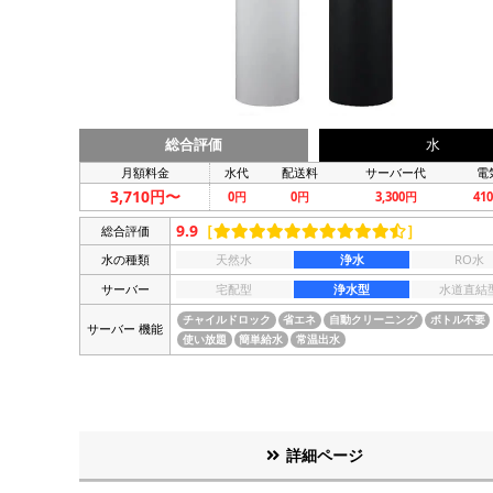
総合評価
水
月額料金
水代
配送料
サーバー代
電
3,710円〜
0円
0円
3,300円
41
9.9
［
］
総合評価
水の種類
天然水
浄水
RO水
サーバー
宅配型
浄水型
水道直結
チャイルドロック
省エネ
自動クリーニング
ボトル不要
サーバー 機能
使い放題
簡単給水
常温出水
詳細ページ