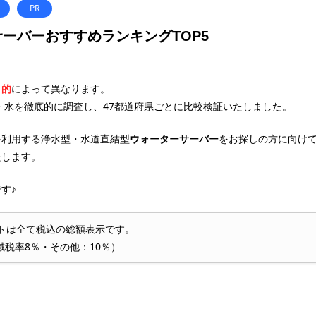
水
PR
ーバーおすすめランキングTOP5
目的
によって異なります。
・水を徹底的に調査し、47都道府県ごとに比較検証いたしました。
を利用する浄水型・水道直結型
ウォーターサーバー
をお探しの方に向け
たします。
す♪
トは全て税込の総額表示です。
減税率8％・その他：10％）