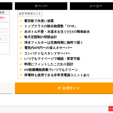
サーバー
メーカー
気代
おすすめポイント
5円〜
最安級で水使い放題
トップクラスの除去物質数「17+9」
水ボトル不要・水道水を注ぐだけの簡単給水
毎月定額制の明朗会計
型
浄水フィルターは交換時期に無料で届く
電気代475円〜の省エネサーバー
コンパクトなスタンドサーバー
いつでもマイページで確認・変更可能
料理にフィットしたこだわり設計
UV殺菌機能搭載でいつでもクリーン
停電時も使用できる非常用電源ユニットあり
公式サイト
キ