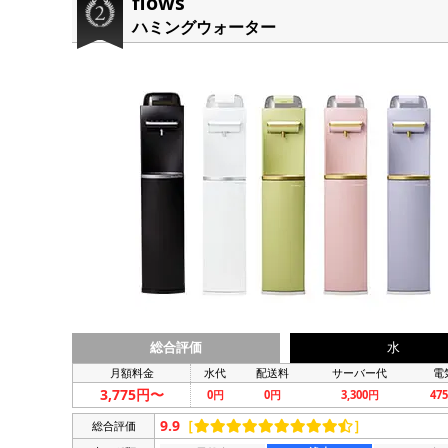
flows
ハミングウォーター
総合評価
水
月額料金
水代
配送料
サーバー代
電
3,775円〜
0円
0円
3,300円
47
9.9
［
］
総合評価