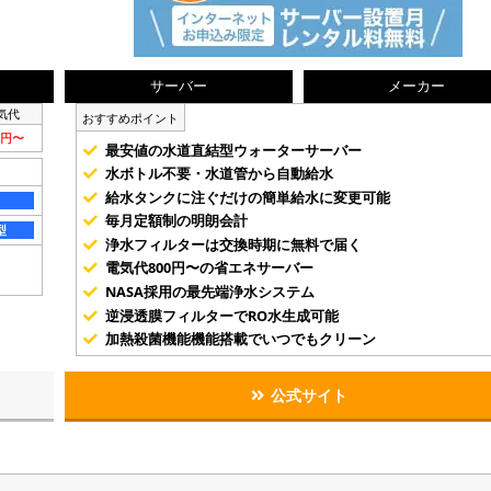
サーバー
メーカー
気代
おすすめポイント
0円〜
最安値の水道直結型ウォーターサーバー
水ボトル不要・水道管から自動給水
給水タンクに注ぐだけの簡単給水に変更可能
毎月定額制の明朗会計
型
浄水フィルターは交換時期に無料で届く
電気代800円〜の省エネサーバー
NASA採用の最先端浄水システム
逆浸透膜フィルターでRO水生成可能
加熱殺菌機能機能搭載でいつでもクリーン
公式サイト