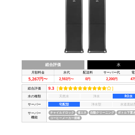
総合評価
水
月額料金
水代
配送料
サーバー代
電
5,267円〜
2,592円〜
0円
2,200円
4
9.3
［
］
総合評価
水の種類
天然水
浄水
RO水
サーバー
宅配型
浄水型
水道直結
サーバー
チャイルドロック
省エネ
自動クリーニング
ボトル下置
機能
コーヒーメーカー搭載