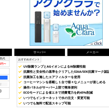
サーバー
メーカー
気代
おすすめポイント
75円〜
UV除菌ランプとAGイオンによるW除菌性能
抗菌性と安全性の基準をクリアしたSIAA/SEK抗菌マーク認
抗菌加工を施したエアフィルターを使用
コーヒーマシンを搭載し１台で様々なメニューが楽しめる
型
操作パネルがサーバー上部で簡単便利
き
ECOモードによる省エネで消費電力を約45%削減
いつでもインターネットで水の注文・変更可能
いつでも無料で配送スキップ可能