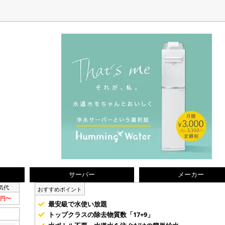
サーバー
メーカー
気代
おすすめポイント
5円〜
最安級で水使い放題
トップクラスの除去物質数「17+9」