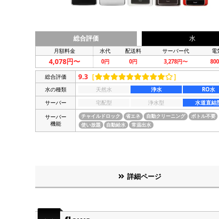
総合評価
水
月額料金
水代
配送料
サーバー代
電
4,078円〜
0円
0円
3,278円〜
80
9.3
［
］
総合評価
水の種類
天然水
浄水
RO水
サーバー
宅配型
浄水型
水道直結
サーバー
チャイルドロック
省エネ
自動クリーニング
ボトル不要
機能
使い放題
自動給水
常温出水
詳細ページ