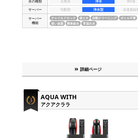
水の種類
天然水
浄水
RO水
サーバー
宅配型
浄水型
水道直結
サーバー
チャイルドロック
省エネ
自動クリーニング
ボトル不要
機能
使い放題
簡単給水
常温出水
詳細ページ
AQUA WITH
アクアクララ