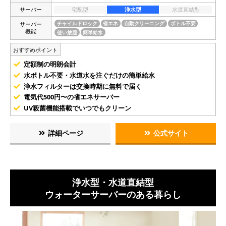
サーバー
宅配型
浄水型
水道直結型
サーバー
チャイルドロック
省エネ
自動クリーニング
ボトル不要
機能
使い放題
簡単給水
おすすめポイント
定額制の明朗会計
水ボトル不要・水道水を注ぐだけの簡単給水
浄水フィルターは交換時期に無料で届く
電気代500円〜の省エネサーバー
UV殺菌機能搭載でいつでもクリーン
詳細ページ
公式サイト
浄水型・水道直結型
ウォーターサーバーのある暮らし