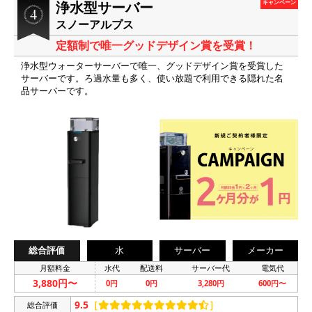
浄水型サーバー
キャンペーン
スノーアルプス
定額制で唯一グッドデザイン賞を受賞！
浄水型ウォーターサーバーで唯一、グッドデザイン賞を受賞した
サーバーです。ろ過水量も多く、使い放題で利用できる隠れた名
品サーバーです。
総合評価
水
サーバー
メーカー
月額料金
水代
配送料
サーバー代
電気代
3,880円〜
0円
0円
3,280円
600円〜
9.5
［
］
総合評価