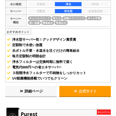
水の種類
天然水
浄水
RO水
サーバー
宅配型
浄水型
水道直結型
サーバー
チャイルドロック
省エネ
自動クリーニング
ボトル不要
機能
使い放題
簡単給水
常温出水
おすすめポイント
浄水型サーバー初！グッドデザイン賞受賞
定額制で水使い放題
水ボトル不要・水道水を注ぐだけの簡単給水
毎月定額制の明朗会計
浄水フィルターは交換時期に無料で届く
電気代600円〜の省エネサーバー
３段階浄水フィルターで不純物をしっかりカット
UV殺菌機能搭載でいつでもクリーン
詳細ページ
公式サイト
Purest
キャンペーン