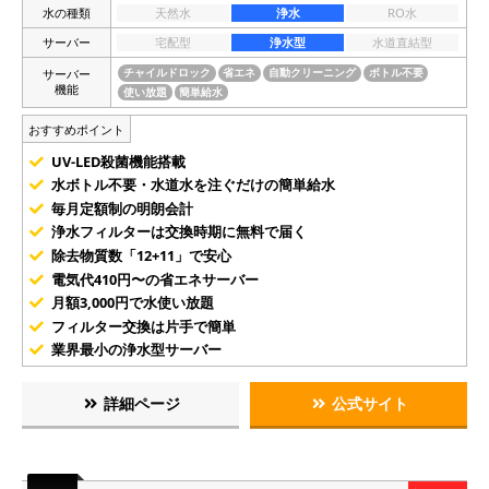
水の種類
天然水
浄水
RO水
サーバー
宅配型
浄水型
水道直結型
サーバー
チャイルドロック
省エネ
自動クリーニング
ボトル不要
機能
使い放題
簡単給水
おすすめポイント
UV-LED殺菌機能搭載
水ボトル不要・水道水を注ぐだけの簡単給水
毎月定額制の明朗会計
浄水フィルターは交換時期に無料で届く
除去物質数「12+11」で安心
電気代410円〜の省エネサーバー
月額3,000円で水使い放題
フィルター交換は片手で簡単
業界最小の浄水型サーバー
詳細ページ
公式サイト