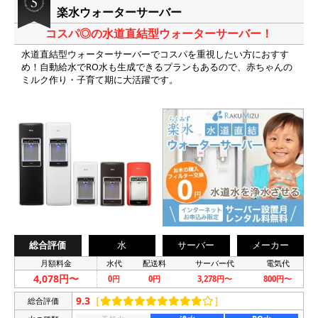
楽水ウォーターサーバー
コスパ◎の水道直結型ウォーターサーバー！
水道直結型ウォーターサーバーでコスパを重視したい方におすす
め！自動給水でRO水も生成できるプランもあるので、赤ちゃんの
ミルク作り・子育て期に大活躍です。
総合評価
水
サーバー
メーカー
月額料金
水代
配送料
サーバー代
電気代
4,078円〜
0円
0円
3,278円〜
800円〜
9.3
［
］
総合評価