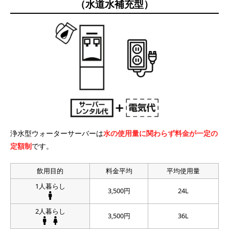
（水道水補充型）
浄水型ウォーターサーバーは
水の使用量に関わらず料金が一定の
定額制
です。
飲用目的
料金平均
平均使用量
1人暮らし
3,500円
24L
2人暮らし
3,500円
36L