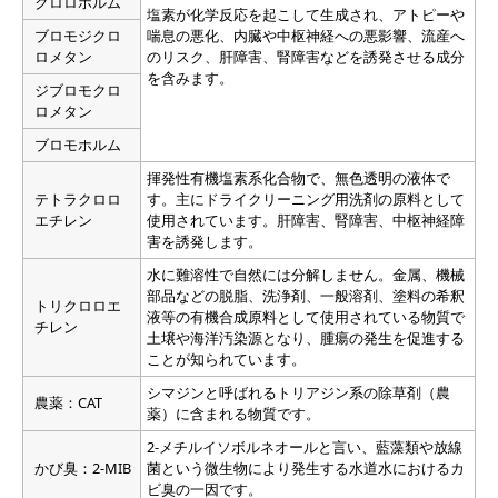
クロロホルム
塩素が化学反応を起こして生成され、アトピーや
ブロモジクロ
喘息の悪化、内臓や中枢神経への悪影響、流産へ
ロメタン
のリスク、肝障害、腎障害などを誘発させる成分
を含みます。
ジブロモクロ
ロメタン
ブロモホルム
揮発性有機塩素系化合物で、無色透明の液体で
テトラクロロ
す。主にドライクリーニング用洗剤の原料として
エチレン
使用されています。肝障害、腎障害、中枢神経障
害を誘発します。
水に難溶性で自然には分解しません。金属、機械
部品などの脱脂、洗浄剤、一般溶剤、塗料の希釈
トリクロロエ
液等の有機合成原料として使用されている物質で
チレン
土壌や海洋汚染源となり、腫瘍の発生を促進する
ことが知られています。
シマジンと呼ばれるトリアジン系の除草剤（農
農薬：CAT
薬）に含まれる物質です。
2-メチルイソボルネオールと言い、藍藻類や放線
かび臭：2-MIB
菌という微生物により発生する水道水におけるカ
ビ臭の一因です。