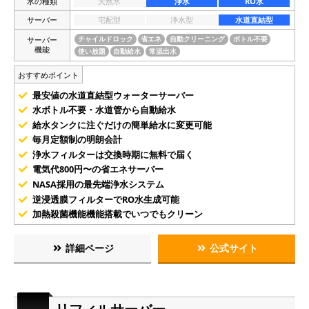
水の種類
天然水
浄水
RO水
サーバー
宅配型
浄水型
水道直結型
サーバー
チャイルドロック
省エネ
自動クリーニング
ボトル不要
機能
使い放題
自動給水
常温出水
おすすめポイント
最安値の水道直結型ウォーターサーバー
水ボトル不要・水道管から自動給水
給水タンクに注ぐだけの簡単給水に変更可能
毎月定額制の明朗会計
浄水フィルターは交換時期に無料で届く
電気代800円〜の省エネサーバー
NASA採用の最先端浄水システム
逆浸透膜フィルターでRO水生成可能
加熱殺菌機能機能搭載でいつでもクリーン
詳細ページ
公式サイト