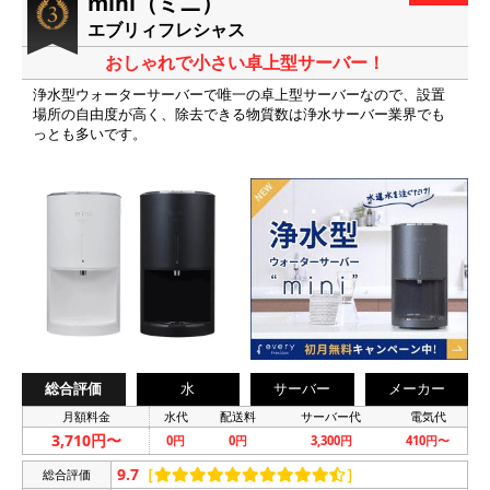
mini（ミニ）
エブリィフレシャス
おしゃれで小さい卓上型サーバー！
浄水型ウォーターサーバーで唯一の卓上型サーバーなので、設置
場所の自由度が高く、除去できる物質数は浄水サーバー業界でも
っとも多いです。
総合評価
水
サーバー
メーカー
月額料金
水代
配送料
サーバー代
電気代
3,710円〜
0円
0円
3,300円
410円〜
9.7
［
］
総合評価