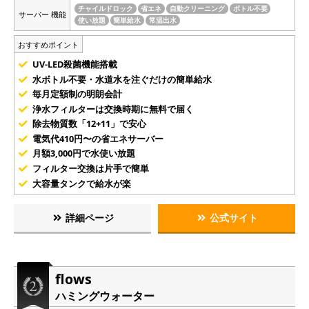
チャイルドロック
省エネ
自動クリーニング
ボトル不要
サーバー 機能
使い放題
簡単給水
常温出水
おすすめポイント
UV-LED殺菌機能搭載
水ボトル不要・水道水を注ぐだけの簡単給水
毎月定額制の明朗会計
浄水フィルターは交換時期に無料で届く
除去物質数「12+11」で安心
電気代410円〜の省エネサーバー
月額3,000円で水使い放題
フィルター交換は片手で簡単
大容量タンクで給水が楽
詳細ページ
公式サイト
flows
ハミングウォーター