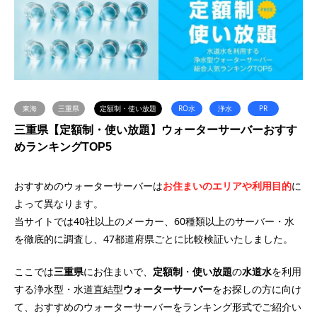
東海
三重県
定額制・使い放題
RO水
浄水
PR
三重県【定額制・使い放題】ウォーターサーバーおすす
めランキングTOP5
おすすめのウォーターサーバーは
お住まいのエリアや利用目的
に
よって異なります。
当サイトでは40社以上のメーカー、60種類以上のサーバー・水
を徹底的に調査し、47都道府県ごとに比較検証いたしました。
ここでは
三重県
にお住まいで、
定額制
・
使い放題
の
水道水
を利用
する浄水型・水道直結型
ウォーターサーバー
をお探しの方に向け
て、おすすめのウォーターサーバーをランキング形式でご紹介い