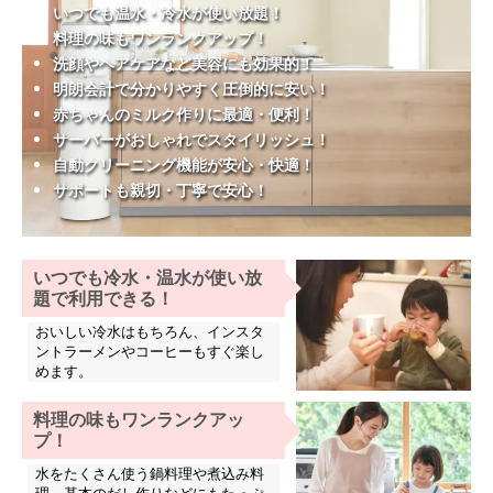
いつでも温水・冷水が使い放題！
料理の味もワンランクアップ！
洗顔やヘアケアなど美容にも効果的！
明朗会計で分かりやすく圧倒的に安い！
赤ちゃんのミルク作りに最適・便利！
サーバーがおしゃれでスタイリッシュ！
自動クリーニング機能が安心・快適！
サポートも親切・丁寧で安心！
いつでも冷水・温水が使い放
題で利用できる！
おいしい冷水はもちろん、インスタ
ントラーメンやコーヒーもすぐ楽し
めます。
料理の味もワンランクアッ
プ！
水をたくさん使う鍋料理や煮込み料