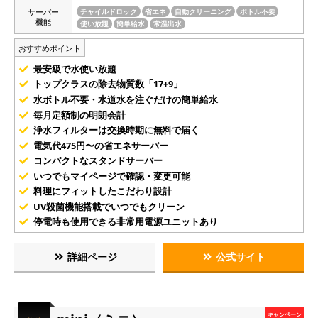
サーバー
チャイルドロック
省エネ
自動クリーニング
ボトル不要
機能
使い放題
簡単給水
常温出水
おすすめポイント
最安級で水使い放題
トップクラスの除去物質数「17+9」
水ボトル不要・水道水を注ぐだけの簡単給水
毎月定額制の明朗会計
浄水フィルターは交換時期に無料で届く
電気代475円〜の省エネサーバー
コンパクトなスタンドサーバー
いつでもマイページで確認・変更可能
料理にフィットしたこだわり設計
UV殺菌機能搭載でいつでもクリーン
停電時も使用できる非常用電源ユニットあり
詳細ページ
公式サイト
キャンペーン