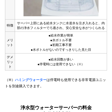
サーバー上部にある給水タンクに水道水を注ぎ入れると、内
特徴
部の浄水フィルターでろ過され、安心安全な水がつくられる
●給水作業が簡単
メリ
●水ボトル不要
ット
●初期工事不要
●水ボトルがないのですっきりした見た目
デメ
●給水回数が多い
リッ
●停電時には使用できない（※）
ト
（※）
ハミングウォーター
は停電時も使用できる非常電源ユニッ
トを別途購入できます。
浄水型ウォーターサーバーの料金