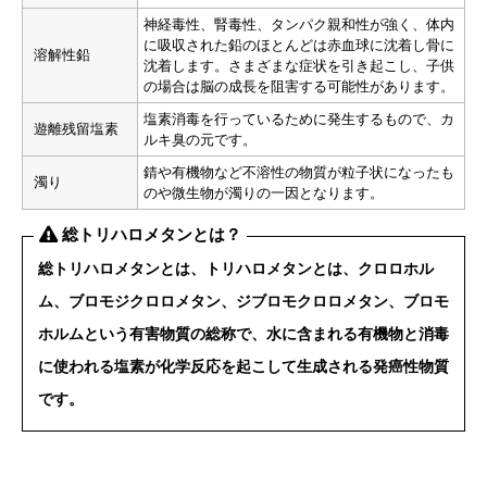
神経毒性、腎毒性、タンパク親和性が強く、体内
に吸収された鉛のほとんどは赤血球に沈着し骨に
溶解性鉛
沈着します。さまざまな症状を引き起こし、子供
の場合は脳の成長を阻害する可能性があります。
塩素消毒を行っているために発生するもので、カ
遊離残留塩素
ルキ臭の元です。
錆や有機物など不溶性の物質が粒子状になったも
濁り
のや微生物が濁りの一因となります。
総トリハロメタンとは？
総トリハロメタンとは、トリハロメタンとは、クロロホル
ム、ブロモジクロロメタン、ジブロモクロロメタン、ブロモ
ホルムという有害物質の総称で、水に含まれる有機物と消毒
に使われる塩素が化学反応を起こして生成される
発癌性物質
です。