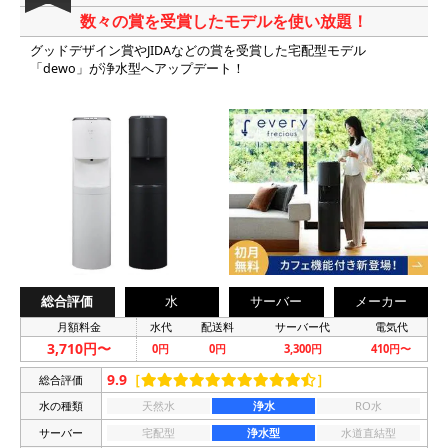
数々の賞を受賞したモデルを使い放題！
グッドデザイン賞やJIDAなどの賞を受賞した宅配型モデル
「dewo」が浄水型へアップデート！
総合評価
水
サーバー
メーカー
月額料金
水代
配送料
サーバー代
電気代
3,710円〜
0円
0円
3,300円
410円〜
9.9
［
］
総合評価
水の種類
天然水
浄水
RO水
サーバー
宅配型
浄水型
水道直結型