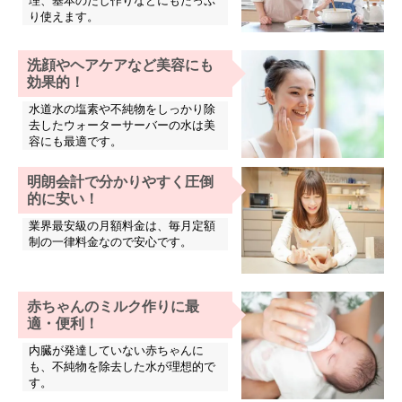
理、基本のだし作りなどにもたっぷ
り使えます。
洗顔やヘアケアなど美容にも
効果的！
水道水の塩素や不純物をしっかり除
去したウォーターサーバーの水は美
容にも最適です。
明朗会計で分かりやすく圧倒
的に安い！
業界最安級の月額料金は、毎月定額
制の一律料金なので安心です。
赤ちゃんのミルク作りに最
適・便利！
内臓が発達していない赤ちゃんに
も、不純物を除去した水が理想的で
す。