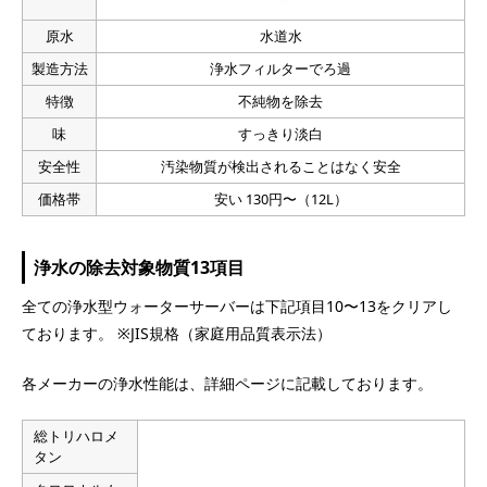
原水
水道水
製造方法
浄水フィルターでろ過
特徴
不純物を除去
味
すっきり淡白
安全性
汚染物質が検出されることはなく安全
価格帯
安い 130円〜（12L）
浄水の除去対象物質13項目
全ての浄水型ウォーターサーバーは下記項目10〜13をクリアし
ております。 ※JIS規格（家庭用品質表示法）
各メーカーの浄水性能は、詳細ページに記載しております。
総トリハロメ
タン