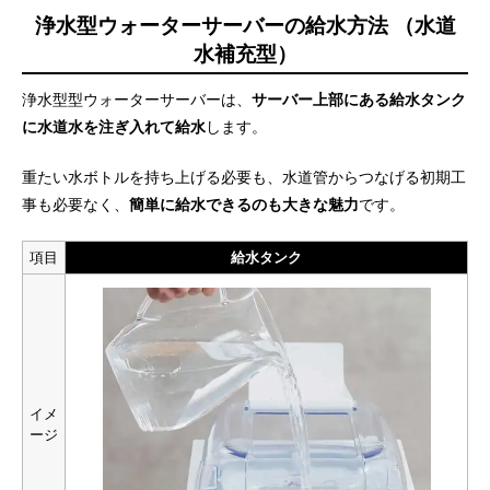
浄水型ウォーターサーバーの給水方法 （水道
水補充型）
浄水型型ウォーターサーバーは、
サーバー上部にある給水タンク
に水道水を注ぎ入れて給水
します。
重たい水ボトルを持ち上げる必要も、水道管からつなげる初期工
事も必要なく、
簡単に給水できるのも大きな魅力
です。
項目
給水タンク
イメ
ージ