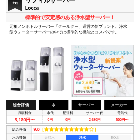
リフィルサーバー
+α
Locca
標準的で安定感のある浄水型サーバー！
元祖ノンボトルサーバー「クールクー」運営の新ブランド。浄水
型ウォーターサーバーの中では標準的な機能とコスパです。
総合評価
水
サーバー
メーカー
月額料金
水代
配送料
サーバー代
電気代
3,180円〜
0円
0円
2,680円
500円〜
9.0
［
］
総合評価
水の種類
天然水
浄水
RO水