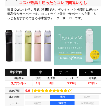
コスパ最高！迷ったらコレで間違いなし
毎日10Lの水を使い放題で利用でき、使いやすさと機能性に優れた
最高傑作サーバーです。コスモライフ運営でサポートも充実、も
っともおすすめできる浄水型ウォーターサーバーです。
総合評価
水
サーバー
メーカー
月額料金
水代
配送料
サーバー代
電気代
3,775円〜
0円
0円
3,300円
475円〜
9.9
［
］
総合評価
水の種類
天然水
浄水
RO水
サーバー
宅配型
浄水型
水道直結型