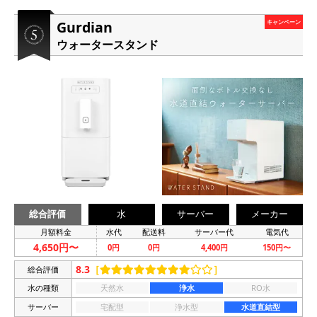
Gurdian
キャンペーン
ウォータースタンド
総合評価
水
サーバー
メーカー
月額料金
水代
配送料
サーバー代
電気代
4,650円〜
0円
0円
4,400円
150円〜
8.3
［
］
総合評価
水の種類
天然水
浄水
RO水
サーバー
宅配型
浄水型
水道直結型