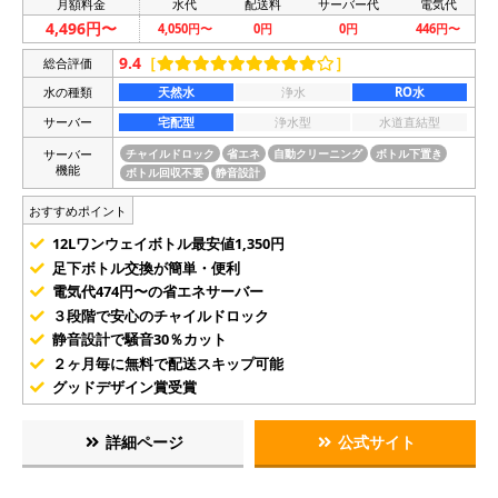
月額料金
水代
配送料
サーバー代
電気代
4,496円〜
4,050円〜
0円
0円
446円〜
9.4
［
］
総合評価
水の種類
天然水
浄水
RO水
サーバー
宅配型
浄水型
水道直結型
サーバー
チャイルドロック
省エネ
自動クリーニング
ボトル下置き
機能
ボトル回収不要
静音設計
おすすめポイント
12Lワンウェイボトル最安値1,350円
足下ボトル交換が簡単・便利
電気代474円〜の省エネサーバー
３段階で安心のチャイルドロック
静音設計で騒音30％カット
２ヶ月毎に無料で配送スキップ可能
グッドデザイン賞受賞
詳細ページ
公式サイト