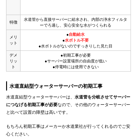
水道管から直接サーバーに給水され、内部の浄水フィルタ
特徴
ーでろ過し、安心安全な水がつくられる
●
自動給水
メリ
●
水ボトル不要
ット
●水ボトルがないのですっきりした見た目
デメ
●初期工事が必要
リッ
●サーバー設置場所の自由度が低い
ト
●停電時には使用できない
水道直結型ウォーターサーバーの初期工事
水道直結型ウォーターサーバーは、
水道管を分岐させてサーバー
につなげる初期工事が必要
なので、その他のウォーターサーバー
と比べて設置の障壁は高いです。
もちろん初期工事はメーカーか水道業社が行ってくれるのでご安
心ください。