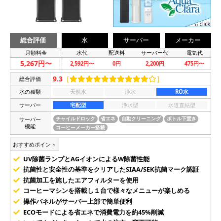
総合評価
水
サーバー
メーカー
月額料金
水代
配送料
サーバー代
電気代
5,267円〜
2,592円〜
0円
2,200円
475円〜
9.3
［
］
総合評価
水の種類
天然水
浄水
RO水
サーバー
宅配型
浄水型
水道直結型
サーバー
チャイルドロック
省エネ
自動クリーニング
ボトル下置き
機能
コーヒーメーカー搭載
おすすめポイント
UV除菌ランプとAGイオンによるW除菌性能
抗菌性と安全性の基準をクリアしたSIAA/SEK抗菌マーク認証
抗菌加工を施したエアフィルターを使用
コーヒーマシンを搭載し１台で様々なメニューが楽しめる
操作パネルがサーバー上部で簡単便利
ECOモードによる省エネで消費電力を約45%削減