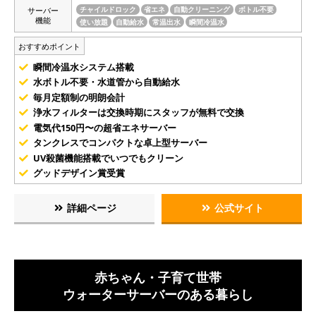
サーバー
チャイルドロック
省エネ
自動クリーニング
ボトル不要
機能
使い放題
自動給水
常温出水
瞬間冷温水
おすすめポイント
瞬間冷温水システム搭載
水ボトル不要・水道管から自動給水
毎月定額制の明朗会計
浄水フィルターは交換時期にスタッフが無料で交換
電気代150円〜の超省エネサーバー
タンクレスでコンパクトな卓上型サーバー
UV殺菌機能搭載でいつでもクリーン
グッドデザイン賞受賞
詳細ページ
公式サイト
赤ちゃん・子育て世帯
ウォーターサーバーのある暮らし