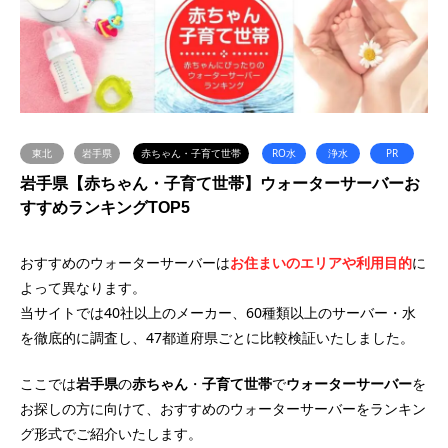
東北
岩手県
赤ちゃん・子育て世帯
RO水
浄水
PR
岩手県【赤ちゃん・子育て世帯】ウォーターサーバーお
すすめランキングTOP5
おすすめのウォーターサーバーは
お住まいのエリアや利用目的
に
よって異なります。
当サイトでは40社以上のメーカー、60種類以上のサーバー・水
を徹底的に調査し、47都道府県ごとに比較検証いたしました。
ここでは
岩手県
の
赤ちゃん
・
子育て世帯
で
ウォーターサーバー
を
お探しの方に向けて、おすすめのウォーターサーバーをランキン
グ形式でご紹介いたします。