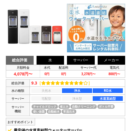
総合評価
水
サーバー
メーカー
月額料金
水代
配送料
サーバー代
電気代
4,078円〜
0円
0円
3,278円〜
800円〜
9.3
［
］
総合評価
水の種類
天然水
浄水
RO水
サーバー
宅配型
浄水型
水道直結型
サーバー
チャイルドロック
省エネ
自動クリーニング
ボトル不要
機能
使い放題
自動給水
常温出水
おすすめポイント
最安値の水道直結型ウォーターサーバー