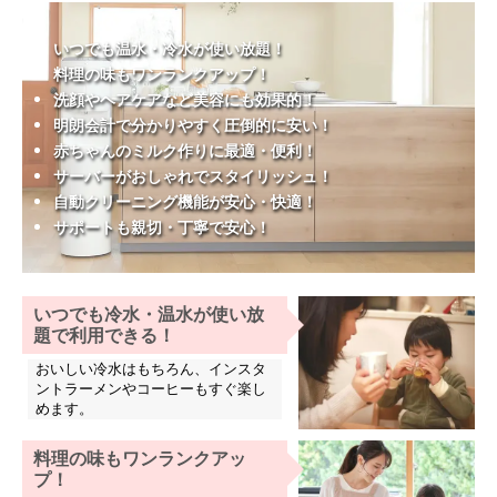
いつでも温水・冷水が使い放題！
料理の味もワンランクアップ！
洗顔やヘアケアなど美容にも効果的！
明朗会計で分かりやすく圧倒的に安い！
赤ちゃんのミルク作りに最適・便利！
サーバーがおしゃれでスタイリッシュ！
自動クリーニング機能が安心・快適！
サポートも親切・丁寧で安心！
いつでも冷水・温水が使い放
題で利用できる！
おいしい冷水はもちろん、インスタ
ントラーメンやコーヒーもすぐ楽し
めます。
料理の味もワンランクアッ
プ！