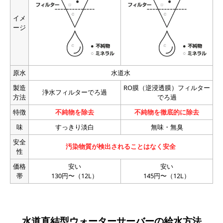
イメ
ージ
原水
水道水
製造
RO膜（逆浸透膜）フィルター
浄水フィルターでろ過
方法
でろ過
特徴
不純物を除去
不純物を徹底的に除去
味
すっきり淡白
無味・無臭
安全
汚染物質が検出されることはなく安全
性
価格
安い
安い
帯
130円〜（12L）
145円〜（12L）
水道直結型ウォーターサーバーの給水方法