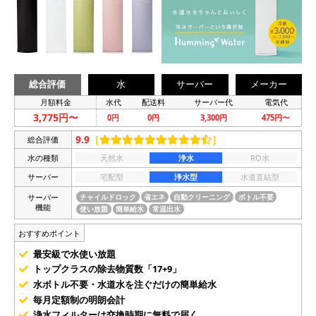
総合評価
水
サーバー
メーカー
月額料金
水代
配送料
サーバー代
電気代
3,775円〜
0円
0円
3,300円
475円〜
9.9
［
］
総合評価
水の種類
天然水
浄水
RO水
サーバー
宅配型
浄水型
水道直結型
サーバー
チャイルドロック
省エネ
自動クリーニング
ボトル不要
機能
使い放題
簡単給水
常温出水
おすすめポイント
最安級で水使い放題
トップクラスの除去物質数「17+9」
水ボトル不要・水道水を注ぐだけの簡単給水
毎月定額制の明朗会計
浄水フィルターは交換時期に無料で届く