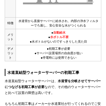
水道管から直接サーバーに給水され、内部の浄水フィルタ
特徴
ーでろ過し、安心安全な水がつくられる
●
自動給水
メリ
●
水ボトル不要
ット
●水ボトルがないのですっきりした見た目
デメ
●初期工事が必要
リッ
●サーバー設置場所の自由度が低い
ト
●停電時には使用できない
水道直結型ウォーターサーバーの初期工事
水道直結型ウォーターサーバーは、
水道管を分岐させてサーバー
につなげる初期工事が必要
なので、その他のウォーターサーバー
と比べて設置の障壁は高いです。
もちろん初期工事はメーカーか水道業社が行ってくれるのでご安