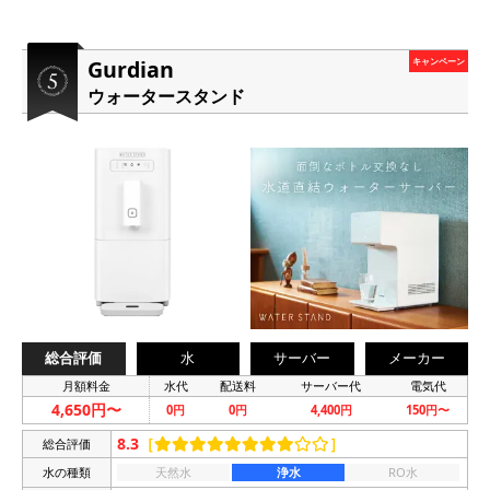
Gurdian
キャンペーン
ウォータースタンド
総合評価
水
サーバー
メーカー
月額料金
水代
配送料
サーバー代
電気代
4,650円〜
0円
0円
4,400円
150円〜
8.3
［
］
総合評価
水の種類
天然水
浄水
RO水