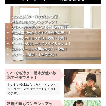
いつでも温水・冷水が使い放題！
料理の味もワンランクアップ！
洗顔やヘアケアなど美容にも効果的！
明朗会計で分かりやすく圧倒的に安い！
赤ちゃんのミルク作りに最適・便利！
サーバーがおしゃれでスタイリッシュ！
自動クリーニング機能が安心・快適！
サポートも親切・丁寧で安心！
いつでも冷水・温水が使い放
題で利用できる！
おいしい冷水はもちろん、インスタ
ントラーメンやコーヒーもすぐ楽し
めます。
料理の味もワンランクアッ