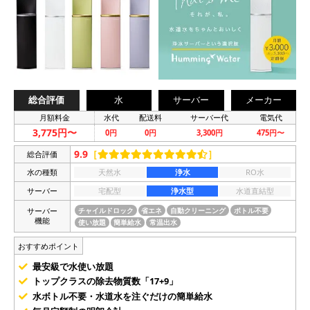
総合評価
水
サーバー
メーカー
月額料金
水代
配送料
サーバー代
電気代
3,775円〜
0円
0円
3,300円
475円〜
9.9
［
］
総合評価
水の種類
天然水
浄水
RO水
サーバー
宅配型
浄水型
水道直結型
サーバー
チャイルドロック
省エネ
自動クリーニング
ボトル不要
機能
使い放題
簡単給水
常温出水
おすすめポイント
最安級で水使い放題
トップクラスの除去物質数「17+9」
水ボトル不要・水道水を注ぐだけの簡単給水