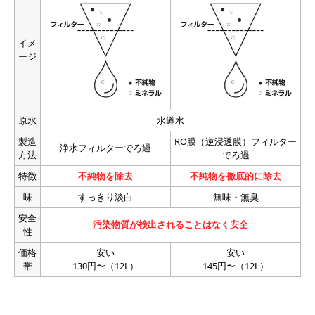
イメ
ージ
原水
水道水
製造
RO膜（逆浸透膜）フィルター
浄水フィルターでろ過
方法
でろ過
特徴
不純物を除去
不純物を徹底的に除去
味
すっきり淡白
無味・無臭
安全
汚染物質が検出されることはなく安全
性
価格
安い
安い
帯
130円〜（12L）
145円〜（12L）