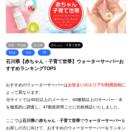
北陸・甲信越
石川県
赤ちゃん・子育て世帯
RO水
浄水
PR
石川県【赤ちゃん・子育て世帯】ウォーターサーバーお
すすめランキングTOP5
おすすめのウォーターサーバーは
お住まいのエリアや利用目的
に
よって異なります。
当サイトでは40社以上のメーカー、60種類以上のサーバー・水
を徹底的に調査し、47都道府県ごとに比較検証いたしました。
ここでは
石川県
の
赤ちゃん
・
子育て世帯
で
ウォーターサーバー
を
お探しの方に向けて、おすすめのウォーターサーバーをランキン