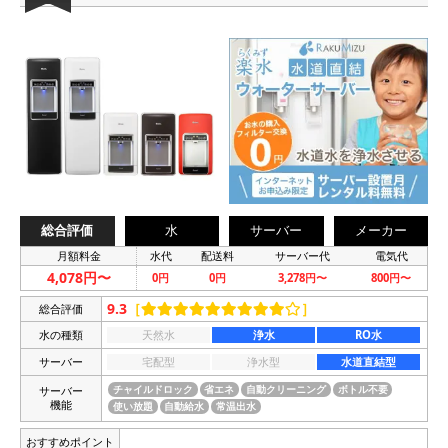
総合評価
水
サーバー
メーカー
月額料金
水代
配送料
サーバー代
電気代
4,078円〜
0円
0円
3,278円〜
800円〜
9.3
［
］
総合評価
水の種類
天然水
浄水
RO水
サーバー
宅配型
浄水型
水道直結型
サーバー
チャイルドロック
省エネ
自動クリーニング
ボトル不要
機能
使い放題
自動給水
常温出水
おすすめポイント