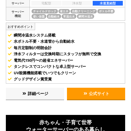
サーバー
宅配型
浄水型
水道直結型
サーバー
チャイルドロック
省エネ
自動クリーニング
ボトル不要
機能
使い放題
自動給水
常温出水
瞬間冷温水
おすすめポイント
瞬間冷温水システム搭載
水ボトル不要・水道管から自動給水
毎月定額制の明朗会計
浄水フィルターは交換時期にスタッフが無料で交換
電気代150円〜の超省エネサーバー
タンクレスでコンパクトな卓上型サーバー
UV殺菌機能搭載でいつでもクリーン
グッドデザイン賞受賞
詳細ページ
公式サイト
赤ちゃん・子育て世帯
ウォーターサーバーのある暮らし