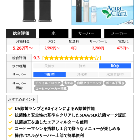
総合評価
水
サーバー
メーカー
月額料金
水代
配送料
サーバー代
電気代
5,267円〜
2,592円〜
0円
2,200円
475円〜
9.3
［
］
総合評価
水の種類
天然水
浄水
RO水
サーバー
宅配型
浄水型
水道直結型
サーバー
チャイルドロック
省エネ
自動クリーニング
ボトル下置き
機能
コーヒーメーカー搭載
おすすめポイント
UV除菌ランプとAGイオンによるW除菌性能
抗菌性と安全性の基準をクリアしたSIAA/SEK抗菌マーク認証
抗菌加工を施したエアフィルターを使用
コーヒーマシンを搭載し１台で様々なメニューが楽しめる
操作パネルがサーバー上部で簡単便利