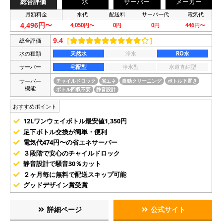
総合評価
水
サーバー
メーカー
月額料金
水代
配送料
サーバー代
電気代
4,496円〜
4,050円〜
0円
0円
446円〜
9.4
［
］
総合評価
水の種類
天然水
浄水
RO水
サーバー
宅配型
浄水型
水道直結型
サーバー
チャイルドロック
省エネ
自動クリーニング
ボトル下置き
機能
ボトル回収不要
静音設計
おすすめポイント
12Lワンウェイボトル最安値1,350円
足下ボトル交換が簡単・便利
電気代474円〜の省エネサーバー
３段階で安心のチャイルドロック
静音設計で騒音30％カット
２ヶ月毎に無料で配送スキップ可能
グッドデザイン賞受賞
詳細ページ
公式サイト