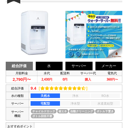
総合評価
水
サーバー
メーカー
月額料金
水代
配送料
サーバー代
電気代
2,790円〜
2,430円
0円
購入
360円〜
9.4
［
］
総合評価
水の種類
天然水
浄水
RO水
サーバー
宅配型
浄水型
水道直結型
サーバー
チャイルドロック
省エネ
自動クリーニング
ボトル下置き
機能
ボトル回収不要
おすすめポイント