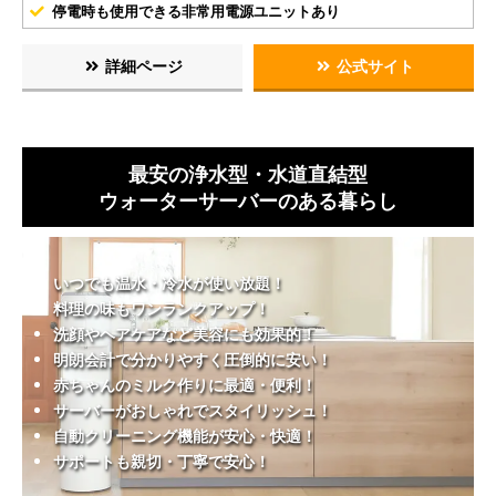
停電時も使用できる非常用電源ユニットあり
詳細ページ
公式サイト
最安の浄水型・水道直結型
ウォーターサーバーのある暮らし
いつでも温水・冷水が使い放題！
料理の味もワンランクアップ！
洗顔やヘアケアなど美容にも効果的！
明朗会計で分かりやすく圧倒的に安い！
赤ちゃんのミルク作りに最適・便利！
サーバーがおしゃれでスタイリッシュ！
自動クリーニング機能が安心・快適！
サポートも親切・丁寧で安心！