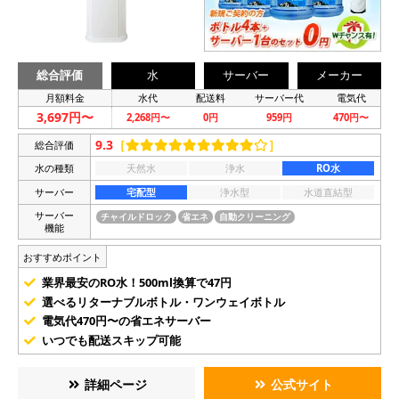
総合評価
水
サーバー
メーカー
月額料金
水代
配送料
サーバー代
電気代
3,697円〜
2,268円〜
0円
959円
470円〜
9.3
［
］
総合評価
水の種類
天然水
浄水
RO水
サーバー
宅配型
浄水型
水道直結型
サーバー
チャイルドロック
省エネ
自動クリーニング
機能
おすすめポイント
業界最安のRO水！500ml換算で47円
選べるリターナブルボトル・ワンウェイボトル
電気代470円〜の省エネサーバー
いつでも配送スキップ可能
詳細ページ
公式サイト