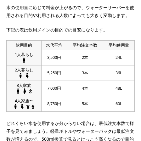
水の使用量に応じて料金が上がるので、ウォーターサーバーを使
用される目的や利用される人数によっても大きく変動します。
下記の表は飲用メインの目的での目安になります。
飲用目的
水代平均
平均注文本数
平均使用量
1人暮らし
3,500円
2本
24L
2人暮らし
5,250円
3本
36L
3人家族
7,000円
4本
48L
4人家族〜
8,750円
5本
60L
どれくらい水を使用するか分からない場合は、最低注文本数で様
子を見てみましょう。軽量ボトルやウォーターパックは最低注文
数が増えるので、500ml換算で見るとけっこう高くなるので目的