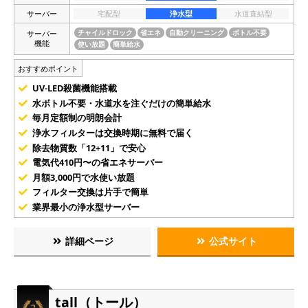
サーバー
宅配型
浄水型
水道直結型
サーバー
チャイルドロック
省エネ
自動クリーニング
ボトル不要
機能
使い放題
簡単給水
おすすめポイント
UV-LED殺菌機能搭載
水ボトル不要・水道水を注ぐだけの簡単給水
毎月定額制の明朗会計
浄水フィルターは交換時期に無料で届く
除去物質数「12+11」で安心
電気代410円〜の省エネサーバー
月額3,000円で水使い放題
フィルター交換は片手で簡単
業界最小の浄水型サーバー
詳細ページ
公式サイト
tall（トール）