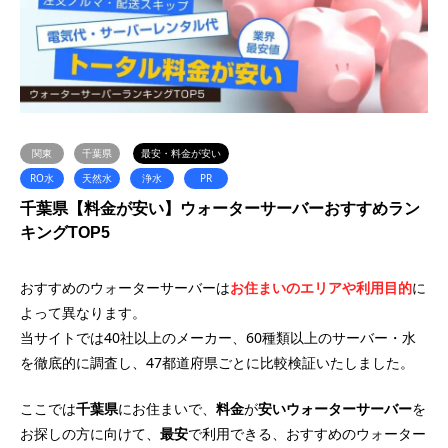
関東
千葉県
最安・料金が安い
RO水
天然水
浄水
PR
千葉県【料金が安い】ウォーターサーバーおすすめラン
キングTOP5
おすすめのウォーターサーバーは
お住まいのエリアや利用目的
に
よって異なります。
当サイトでは40社以上のメーカー、60種類以上のサーバー・水
を徹底的に調査し、47都道府県ごとに比較検証いたしました。
ここでは
千葉県
にお住まいで、
料金
が
安い
ウォーターサーバー
を
お探しの方に向けて、
最安
で利用できる、おすすめのウォーター