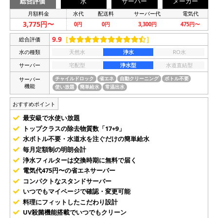
総合評価
水
サーバー
メーカー
月額料金
水代
配送料
サーバー代
電気代
3,775円〜
0円
0円
3,300円
475円〜
9.9
［
］
総合評価
水の種類
天然水
浄水
RO水
サーバー
宅配型
浄水型
水道直結型
サーバー
チャイルドロック
省エネ
自動クリーニング
ボトル不要
機能
使い放題
簡単給水
常温出水
おすすめポイント
最安級で水使い放題
トップクラスの除去物質数「17+9」
水ボトル不要・水道水を注ぐだけの簡単給水
毎月定額制の明朗会計
浄水フィルターは交換時期に無料で届く
電気代475円〜の省エネサーバー
コンパクトなスタンドサーバー
いつでもマイページで確認・変更可能
料理にフィットしたこだわり設計
UV殺菌機能搭載でいつでもクリーン