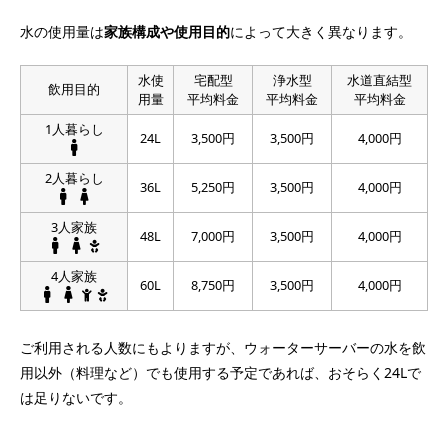
水の使用量は
家族構成や使用目的
によって大きく異なります。
水使
宅配型
浄水型
水道直結型
飲用目的
用量
平均料金
平均料金
平均料金
1人暮らし
24L
3,500円
3,500円
4,000円
2人暮らし
36L
5,250円
3,500円
4,000円
3人家族
48L
7,000円
3,500円
4,000円
4人家族
60L
8,750円
3,500円
4,000円
ご利用される人数にもよりますが、ウォーターサーバーの水を飲
用以外（料理など）でも使用する予定であれば、おそらく24Lで
は足りないです。