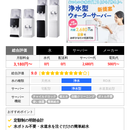
総合評価
水
サーバー
メーカー
月額料金
水代
配送料
サーバー代
電気代
3,180円〜
0円
0円
2,680円
500円〜
9.0
［
］
総合評価
水の種類
天然水
浄水
RO水
サーバー
宅配型
浄水型
水道直結型
サーバー
チャイルドロック
省エネ
自動クリーニング
ボトル不要
機能
使い放題
簡単給水
おすすめポイント
定額制の明朗会計
水ボトル不要・水道水を注ぐだけの簡単給水