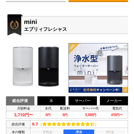
mini
エブリィフレシャス
総合評価
水
サーバー
メーカー
月額料金
水代
配送料
サーバー代
電気代
3,710円〜
0円
0円
3,300円
410円〜
9.7
［
］
総合評価
水の種類
天然水
浄水
RO水