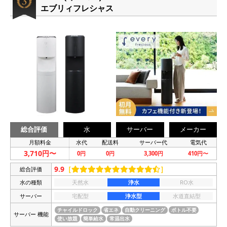
エブリィフレシャス
総合評価
水
サーバー
メーカー
月額料金
水代
配送料
サーバー代
電気代
3,710円〜
0円
0円
3,300円
410円〜
9.9
［
］
総合評価
水の種類
天然水
浄水
RO水
サーバー
宅配型
浄水型
水道直結型
チャイルドロック
省エネ
自動クリーニング
ボトル不要
サーバー 機能
使い放題
簡単給水
常温出水