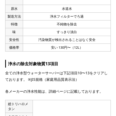
原水
水道水
製造方法
浄水フィルターでろ過
特徴
不純物を除去
味
すっきり淡白
安全性
汚染物質が検出されることはなく安全
価格帯
安い 130円〜（12L）
浄水の除去対象物質13項目
全ての浄水型ウォーターサーバーは下記項目10〜13をクリアし
ております。 ※JIS規格（家庭用品質表示法）
各メーカーの浄水性能は、詳細ページに記載しております。
総トリハロメ
タン