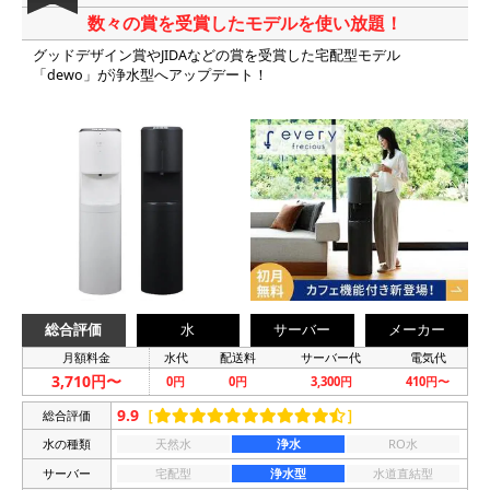
数々の賞を受賞したモデルを使い放題！
グッドデザイン賞やJIDAなどの賞を受賞した宅配型モデル
「dewo」が浄水型へアップデート！
総合評価
水
サーバー
メーカー
月額料金
水代
配送料
サーバー代
電気代
3,710円〜
0円
0円
3,300円
410円〜
9.9
［
］
総合評価
水の種類
天然水
浄水
RO水
サーバー
宅配型
浄水型
水道直結型