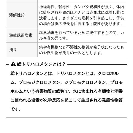
神経毒性、腎毒性、タンパク親和性が強く、体内
に吸収された鉛のほとんどは赤血球に沈着し骨に
溶解性鉛
沈着します。さまざまな症状を引き起こし、子供
の場合は脳の成長を阻害する可能性があります。
塩素消毒を行っているために発生するもので、カ
遊離残留塩素
ルキ臭の元です。
錆や有機物など不溶性の物質が粒子状になったも
濁り
のや微生物が濁りの一因となります。
総トリハロメタンとは？
総トリハロメタンとは、トリハロメタンとは、クロロホル
ム、ブロモジクロロメタン、ジブロモクロロメタン、ブロモ
ホルムという有害物質の総称で、水に含まれる有機物と消毒
に使われる塩素が化学反応を起こして生成される
発癌性物質
です。