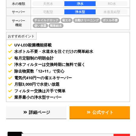
水の種類
天然水
浄水
RO水
サーバー
宅配型
浄水型
水道直結型
サーバー
チャイルドロック
省エネ
自動クリーニング
ボトル不要
機能
使い放題
簡単給水
おすすめポイント
UV-LED殺菌機能搭載
水ボトル不要・水道水を注ぐだけの簡単給水
毎月定額制の明朗会計
浄水フィルターは交換時期に無料で届く
除去物質数「12+11」で安心
電気代410円〜の省エネサーバー
月額3,000円で水使い放題
フィルター交換は片手で簡単
業界最小の浄水型サーバー
詳細ページ
公式サイト