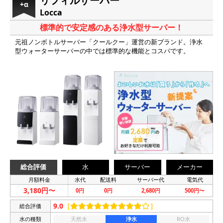
リフィルサーバー
+α
Locca
標準的で安定感のある浄水型サーバー！
元祖ノンボトルサーバー「クールクー」運営の新ブランド。浄水
型ウォーターサーバーの中では標準的な機能とコスパです。
総合評価
水
サーバー
メーカー
月額料金
水代
配送料
サーバー代
電気代
3,180円〜
0円
0円
2,680円
500円〜
9.0
［
］
総合評価
水の種類
天然水
浄水
RO水