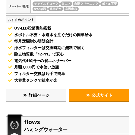
チャイルドロック
省エネ
自動クリーニング
ボトル不要
サーバー 機能
使い放題
簡単給水
常温出水
おすすめポイント
UV-LED殺菌機能搭載
水ボトル不要・水道水を注ぐだけの簡単給水
毎月定額制の明朗会計
浄水フィルターは交換時期に無料で届く
除去物質数「12+11」で安心
電気代410円〜の省エネサーバー
月額3,000円で水使い放題
フィルター交換は片手で簡単
大容量タンクで給水が楽
詳細ページ
公式サイト
flows
ハミングウォーター