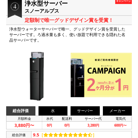
浄水型サーバー
キャンペーン
スノーアルプス
定額制で唯一グッドデザイン賞を受賞！
浄水型ウォーターサーバーで唯一、グッドデザイン賞を受賞した
サーバーです。ろ過水量も多く、使い放題で利用できる隠れた名
品サーバーです。
総合評価
水
サーバー
メーカー
月額料金
水代
配送料
サーバー代
電気代
3,880円〜
0円
0円
3,280円
600円〜
9.5
［
］
総合評価