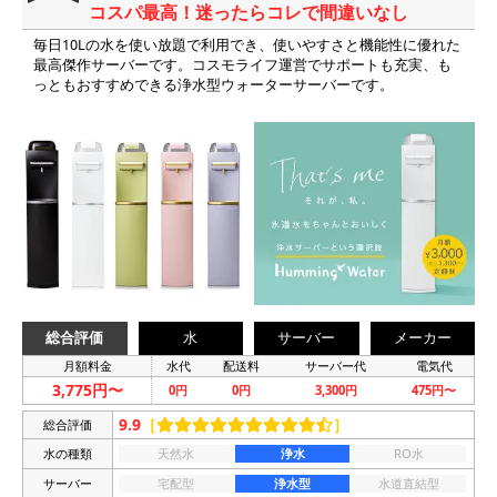
コスパ最高！迷ったらコレで間違いなし
毎日10Lの水を使い放題で利用でき、使いやすさと機能性に優れた
最高傑作サーバーです。コスモライフ運営でサポートも充実、も
っともおすすめできる浄水型ウォーターサーバーです。
総合評価
水
サーバー
メーカー
月額料金
水代
配送料
サーバー代
電気代
3,775円〜
0円
0円
3,300円
475円〜
9.9
［
］
総合評価
水の種類
天然水
浄水
RO水
サーバー
宅配型
浄水型
水道直結型