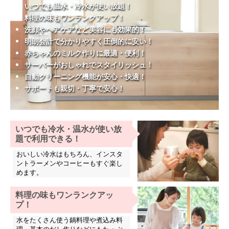
いつでも温水・冷水が使い放題！
料理の味もワンランクアップ！
洗顔やヘアケアなど美容にも効果的！
明朗会計で分かりやすく圧倒的に安い！
赤ちゃんのミルク作りに最適・便利！
サーバーがおしゃれでスタイリッシュ！
自動クリーニング機能が安心・快適！
サポートも親切・丁寧で安心！
いつでも冷水・温水が使い放
題で利用できる！
おいしい冷水はもちろん、インスタ
ントラーメンやコーヒーもすぐ楽し
めます。
料理の味もワンランクアッ
プ！
水をたくさん使う鍋料理や煮込み料