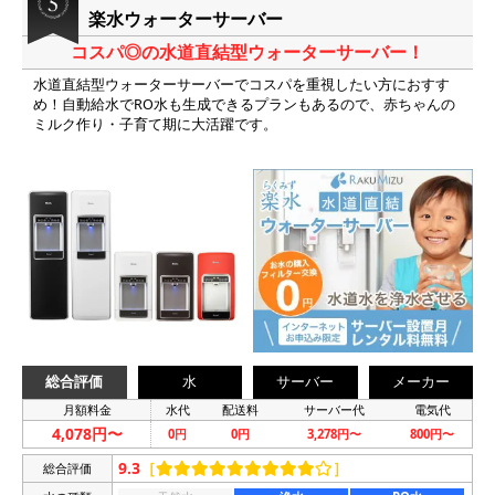
楽水ウォーターサーバー
コスパ◎の水道直結型ウォーターサーバー！
水道直結型ウォーターサーバーでコスパを重視したい方におすす
め！自動給水でRO水も生成できるプランもあるので、赤ちゃんの
ミルク作り・子育て期に大活躍です。
総合評価
水
サーバー
メーカー
月額料金
水代
配送料
サーバー代
電気代
4,078円〜
0円
0円
3,278円〜
800円〜
9.3
［
］
総合評価