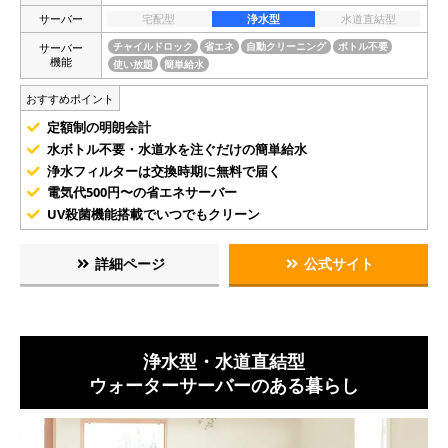
サーバー
宅配型
浄水型
水道直結型
サーバー
チャイルドロック
省エネ
自動クリーニング
ボトル不要
機能
使い放題
簡単給水
おすすめポイント
定額制の明朗会計
水ボトル不要・水道水を注ぐだけの簡単給水
浄水フィルターは交換時期に無料で届く
電気代500円〜の省エネサーバー
UV殺菌機能搭載でいつでもクリーン
詳細ページ
公式サイト
浄水型・水道直結型
ウォーターサーバーのある暮らし