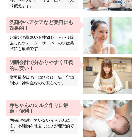
理、基本のだし作りなどにもたっぷ
り使えます。
洗顔やヘアケアなど美容にも
効果的！
水道水の塩素や不純物をしっかり除
去したウォーターサーバーの水は美
容にも最適です。
明朗会計で分かりやすく圧倒
的に安い！
業界最安級の月額料金は、毎月定額
制の一律料金なので安心です。
赤ちゃんのミルク作りに最
適・便利！
内臓が発達していない赤ちゃんに
も、不純物を除去した水が理想的で
す。