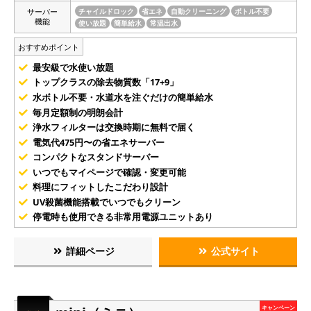
サーバー
チャイルドロック
省エネ
自動クリーニング
ボトル不要
機能
使い放題
簡単給水
常温出水
おすすめポイント
最安級で水使い放題
トップクラスの除去物質数「17+9」
水ボトル不要・水道水を注ぐだけの簡単給水
毎月定額制の明朗会計
浄水フィルターは交換時期に無料で届く
電気代475円〜の省エネサーバー
コンパクトなスタンドサーバー
いつでもマイページで確認・変更可能
料理にフィットしたこだわり設計
UV殺菌機能搭載でいつでもクリーン
停電時も使用できる非常用電源ユニットあり
詳細ページ
公式サイト
キャンペーン