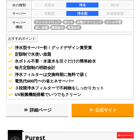
水の種類
天然水
浄水
RO水
サーバー
宅配型
浄水型
水道直結型
サーバー
チャイルドロック
省エネ
自動クリーニング
ボトル不要
機能
使い放題
簡単給水
常温出水
おすすめポイント
浄水型サーバー初！グッドデザイン賞受賞
定額制で水使い放題
水ボトル不要・水道水を注ぐだけの簡単給水
毎月定額制の明朗会計
浄水フィルターは交換時期に無料で届く
電気代600円〜の省エネサーバー
３段階浄水フィルターで不純物をしっかりカット
UV殺菌機能搭載でいつでもクリーン
詳細ページ
公式サイト
Purest
キャンペーン