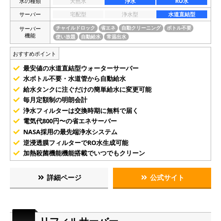
水の種類
天然水
浄水
RO水
サーバー
宅配型
浄水型
水道直結型
サーバー
チャイルドロック
省エネ
自動クリーニング
ボトル不要
機能
使い放題
自動給水
常温出水
おすすめポイント
最安値の水道直結型ウォーターサーバー
水ボトル不要・水道管から自動給水
給水タンクに注ぐだけの簡単給水に変更可能
毎月定額制の明朗会計
浄水フィルターは交換時期に無料で届く
電気代800円〜の省エネサーバー
NASA採用の最先端浄水システム
逆浸透膜フィルターでRO水生成可能
加熱殺菌機能機能搭載でいつでもクリーン
詳細ページ
公式サイト