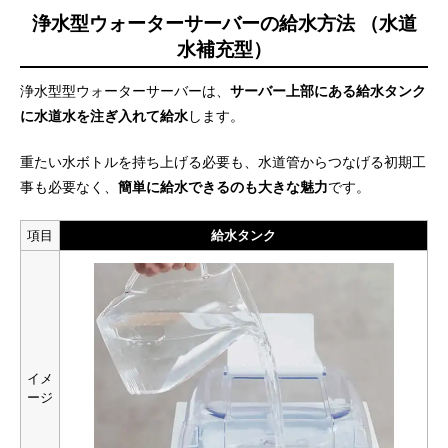
浄水型ウォーターサーバーの給水方法 （水道
水補充型）
浄水型型ウォーターサーバーは、
サーバー上部にある給水タンク
に水道水を注ぎ入れて給水
します。
重たい水ボトルを持ち上げる必要も、水道管からつなげる初期工
事も必要なく、
簡単に給水できるのも大きな魅力
です。
項目
給水タンク
イメ
ージ