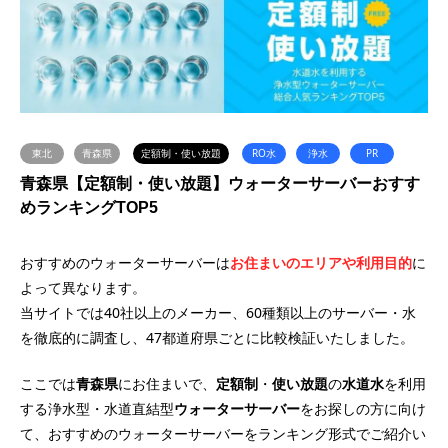
東北
青森県
定額制・使い放題
RO水
浄水
PR
青森県【定額制・使い放題】ウォーターサーバーおすす
めランキングTOP5
おすすめのウォーターサーバーは
お住まいのエリアや利用目的
に
よって異なります。
当サイトでは40社以上のメーカー、60種類以上のサーバー・水
を徹底的に調査し、47都道府県ごとに比較検証いたしました。
ここでは
青森県
にお住まいで、
定額制
・
使い放題
の
水道水
を利用
する浄水型・水道直結型
ウォーターサーバー
をお探しの方に向け
て、おすすめのウォーターサーバーをランキング形式でご紹介い