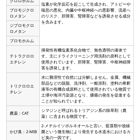
クロロホルム
塩素が化学反応を起こして生成され、アトピーや
ブロモジクロ
喘息の悪化、内臓や中枢神経への悪影響、流産へ
ロメタン
のリスク、肝障害、腎障害などを誘発させる成分
を含みます。
ジブロモクロ
ロメタン
ブロモホルム
揮発性有機塩素系化合物で、無色透明の液体で
テトラクロロ
す。主にドライクリーニング用洗剤の原料として
エチレン
使用されています。肝障害、腎障害、中枢神経障
害を誘発します。
水に難溶性で自然には分解しません。金属、機械
部品などの脱脂、洗浄剤、一般溶剤、塗料の希釈
トリクロロエ
液等の有機合成原料として使用されている物質で
チレン
土壌や海洋汚染源となり、腫瘍の発生を促進する
ことが知られています。
シマジンと呼ばれるトリアジン系の除草剤（農
農薬：CAT
薬）に含まれる物質です。
2-メチルイソボルネオールと言い、藍藻類や放線
かび臭：2-MIB
菌という微生物により発生する水道水におけるカ
ビ臭の一因です。