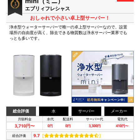
mini（ミニ）
エブリィフレシャス
おしゃれで小さい卓上型サーバー！
浄水型ウォーターサーバーで唯一の卓上型サーバーなので、設置
場所の自由度が高く、除去できる物質数は浄水サーバー業界でも
っとも多いです。
総合評価
水
サーバー
メーカー
月額料金
水代
配送料
サーバー代
電気代
3,710円〜
0円
0円
3,300円
410円〜
9.7
［
］
総合評価