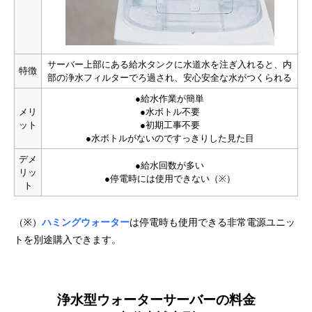
サーバー上部にある給水タンクに水道水を注ぎ入れると、内
特徴
部の浄水フィルターでろ過され、安心安全な水がつくられる
●給水作業が簡単
メリ
●水ボトル不要
ット
●初期工事不要
●水ボトルがないのですっきりした見た目
デメ
●給水回数が多い
リッ
●停電時には使用できない（※）
ト
（※）
ハミングウォーター
は停電時も使用できる非常電源ユニッ
トを別途購入できます。
浄水型ウォーターサーバーの料金