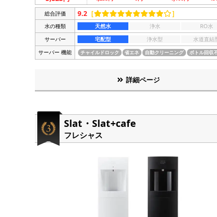
9.2
［
］
総合評価
水の種類
天然水
浄水
RO水
サーバー
宅配型
浄水型
水道直結
サーバー 機能
チャイルドロック
省エネ
自動クリーニング
ボトル回収
詳細ページ
Slat・Slat+cafe
フレシャス