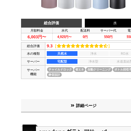
総合評価
水
月額料金
水代
配送料
サーバー代
電
6,003円〜
4,925円〜
0円
550円
5
9.3
［
］
総合評価
水の種類
天然水
浄水
RO水
サーバー
宅配型
浄水型
水道直結
サーバー
チャイルドロック
省エネ
自動クリーニング
ボトル回収
機能
静音設計
詳細ページ