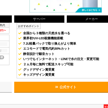
サーバー
メーカー
気代
おすすめポイント
58円〜
全国から３種類の天然水を選べる
業界初!UV-LED殺菌機能搭載
7.2L軽量パックで取り換えがより簡単
エコモードで電気代約30%カット
型
静音設計で騒音カット
不要
いつでもインターネット・LINEで水の注文・変更可能
２ヵ月毎に無料で配送スキップ可能
グッドデザイン賞受賞
キッズデザイン賞受賞
公式サイト
キ