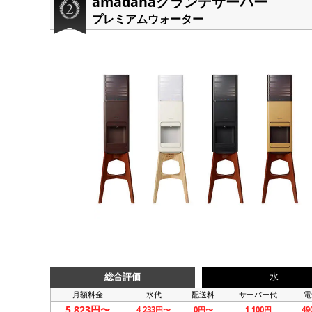
amadanaグランデサーバー
プレミアムウォーター
総合評価
水
月額料金
水代
配送料
サーバー代
電
5,823円〜
4,233円〜
0円〜
1,100円
4