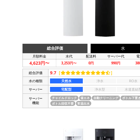
総合評価
水
月額料金
水代
配送料
サーバー代
電
4,623円〜
3,253円〜
0円
990円
3
9.7
［
］
総合評価
水の種類
天然水
浄水
RO水
サーバー
宅配型
浄水型
水道直結
サーバー
チャイルドロック
省エネ
自動クリーニング
ボトル下置
機能
ボトル回収不要
常温出水