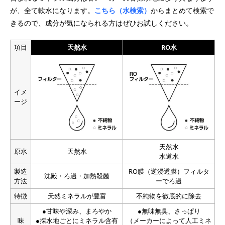
が、全て軟水になります。
こちら（水検索）
からまとめて検索で
きるので、成分が気になられる方はぜひお試しください。
項目
天然水
RO水
イメ
ージ
天然水
原水
天然水
水道水
製造
RO膜（逆浸透膜）フィルタ
沈殿・ろ過・加熱殺菌
方法
ーでろ過
特徴
天然ミネラルが豊富
不純物を徹底的に除去
●甘味や深み、まろやか
●無味無臭、さっぱり
味
●採水地ごとにミネラル含有
（メーカーによって人工ミネ