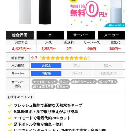
総合評価
水
サーバー
メーカー
月額料金
水代
配送料
サーバー代
電気代
4,623円〜
3,253円〜
0円
990円
380円〜
9.7
［
］
総合評価
水の種類
天然水
浄水
RO水
サーバー
宅配型
浄水型
水道直結型
サーバー
チャイルドロック
省エネ
自動クリーニング
ボトル下置き
機能
ボトル回収不要
常温出水
おすすめポイント
フレッシュ機能で新鮮な天然水をキープ
9.3L軽量ボトルで取り換えがより簡単
エコモードで電気代約70%カット
足下ボトル交換が簡単・便利
いつでもインターネット・LINEで水の注文・変更可能