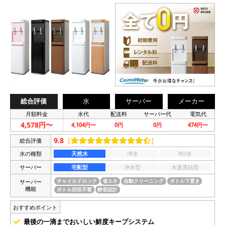
総合評価
水
サーバー
メーカー
月額料金
水代
配送料
サーバー代
電気代
4,578円〜
4,104円〜
0円
0円
474円〜
9.8
［
］
総合評価
水の種類
天然水
浄水
RO水
サーバー
宅配型
浄水型
水道直結型
サーバー
チャイルドロック
省エネ
自動クリーニング
ボトル下置き
機能
ボトル回収不要
静音設計
おすすめポイント
最後の一滴までおいしい鮮度キープシステム