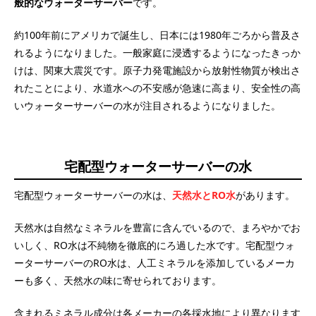
般的なウォーターサーバー
です。
約100年前にアメリカで誕生し、日本には1980年ごろから普及さ
れるようになりました。一般家庭に浸透するようになったきっか
けは、関東大震災です。原子力発電施設から放射性物質が検出さ
れたことにより、水道水への不安感が急速に高まり、安全性の高
いウォーターサーバーの水が注目されるようになりました。
宅配型ウォーターサーバーの水
宅配型ウォーターサーバーの水は、
天然水とRO水
があります。
天然水は自然なミネラルを豊富に含んでいるので、まろやかでお
いしく、RO水は不純物を徹底的にろ過した水です。宅配型ウォ
ーターサーバーのRO水は、人工ミネラルを添加しているメーカ
ーも多く、天然水の味に寄せられております。
含まれるミネラル成分は各メーカーの各採水地により異なります