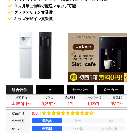
２ヵ月毎に無料で配送スキップ可能
グッドデザイン賞受賞
キッズデザイン賞受賞
総合評価
水
サーバー
メーカー
月額料金
水代
配送料
サーバー代
電気代
4,953円〜
3,253円〜
0円
1,320円
380円〜
9.8
［
］
総合評価
水の種類
天然水
浄水
RO水
サーバー
宅配型
浄水型
水道直結型