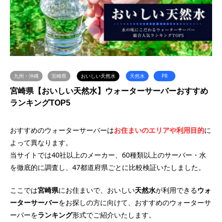
九州・沖縄
宮崎県
おいしい天然水
天然水
PR
宮崎県【おいしい天然水】ウォーターサーバーおすすめ
ランキングTOP5
おすすめのウォーターサーバーは
お住まいのエリアや利用目的
に
よって異なります。
当サイトでは40社以上のメーカー、60種類以上のサーバー・水
を徹底的に調査し、47都道府県ごとに比較検証いたしました。
ここでは
宮崎県
にお住まいで、おいしい
天然水
が利用できる
ウォ
ーターサーバー
をお探しの方に向けて、おすすめのウォーターサ
ーバーを
ランキング
形式でご紹介いたします。