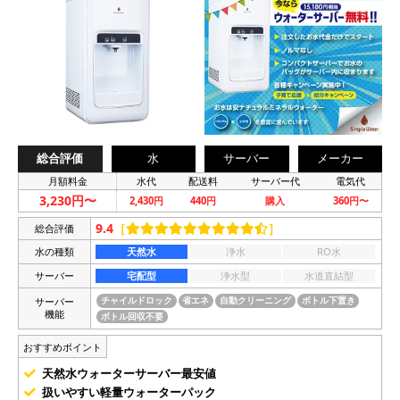
総合評価
水
サーバー
メーカー
月額料金
水代
配送料
サーバー代
電気代
3,230円〜
2,430円
440円
購入
360円〜
9.4
［
］
総合評価
水の種類
天然水
浄水
RO水
サーバー
宅配型
浄水型
水道直結型
サーバー
チャイルドロック
省エネ
自動クリーニング
ボトル下置き
機能
ボトル回収不要
おすすめポイント
天然水ウォーターサーバー最安値
扱いやすい軽量ウォーターパック