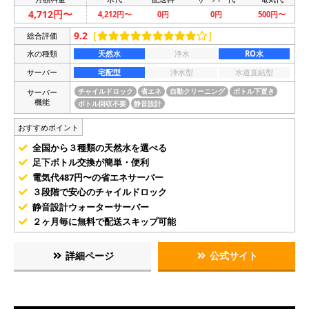
4,712円〜
4,212円〜
0円
0円
500円〜
9.2
［
］
総合評価
水の種類
天然水
浄水
RO水
サーバー
宅配型
浄水型
水道直結型
サーバー
チャイルドロック
省エネ
自動クリーニング
ボトル下置き
機能
ボトル回収不要
静音設計
おすすめポイント
全国から３種類の天然水を選べる
足下ボトル交換が簡単・便利
電気代487円〜の省エネサーバー
３段階で安心のチャイルドロック
静音設計ウォーターサーバー
２ヶ月毎に無料で配送スキップ可能
詳細ページ
公式サイト