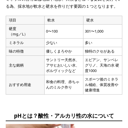
る為、採水地が軟水と硬水を作りだす要因の１つとなります。
項目
軟水
硬水
硬度
0〜100
301〜1,000
（mg／L）
ミネラル
少ない
多い
味の特徴
優しくまろやか
独特のクセがある
サントリー天然水、
エビアン、サンペレ
主な銘柄
アサヒおいしい水、
グリノ、天海の水 硬
ボルヴィックなど
度1000
スポーツ後のミネラ
和食の料理、赤ちゃ
おすすめ用途
ル補給、体質改善や
んのミルク作り
健康増進
pHとは？酸性・アルカリ性の水について