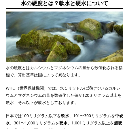
水の硬度とは？軟水と硬水について
水の硬度とはカルシウムとマグネシウムの量から数値化される指
標で、算出基準は国によって異なります。
WHO（世界保健機関）では、水１リットルに溶けているカルシ
ウムとマグネシウムの量を数値化した値が120ミリグラム以上を
硬水、それ以下が軟水としております。
日本では100ミリグラム以下を
軟水
、101〜300ミリグラムを
中硬
水
、301〜1,000ミリグラムを
硬水
、1,001ミリグラム以上を
超硬