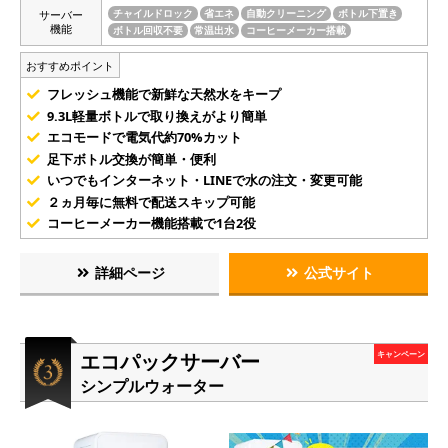
サーバー
チャイルドロック
省エネ
自動クリーニング
ボトル下置き
機能
ボトル回収不要
常温出水
コーヒーメーカー搭載
おすすめポイント
フレッシュ機能で新鮮な天然水をキープ
9.3L軽量ボトルで取り換えがより簡単
エコモードで電気代約70%カット
足下ボトル交換が簡単・便利
いつでもインターネット・LINEで水の注文・変更可能
２ヵ月毎に無料で配送スキップ可能
コーヒーメーカー機能搭載で1台2役
詳細ページ
公式サイト
エコパックサーバー
キャンペーン
シンプルウォーター