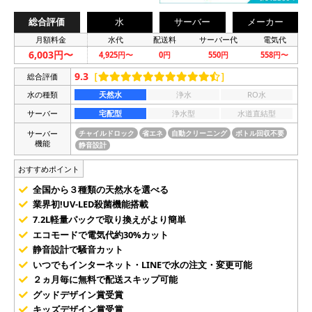
総合評価
水
サーバー
メーカー
月額料金
水代
配送料
サーバー代
電気代
6,003円〜
4,925円〜
0円
550円
558円〜
9.3
［
］
総合評価
水の種類
天然水
浄水
RO水
サーバー
宅配型
浄水型
水道直結型
サーバー
チャイルドロック
省エネ
自動クリーニング
ボトル回収不要
機能
静音設計
おすすめポイント
全国から３種類の天然水を選べる
業界初!UV-LED殺菌機能搭載
7.2L軽量パックで取り換えがより簡単
エコモードで電気代約30%カット
静音設計で騒音カット
いつでもインターネット・LINEで水の注文・変更可能
２ヵ月毎に無料で配送スキップ可能
グッドデザイン賞受賞
キッズデザイン賞受賞