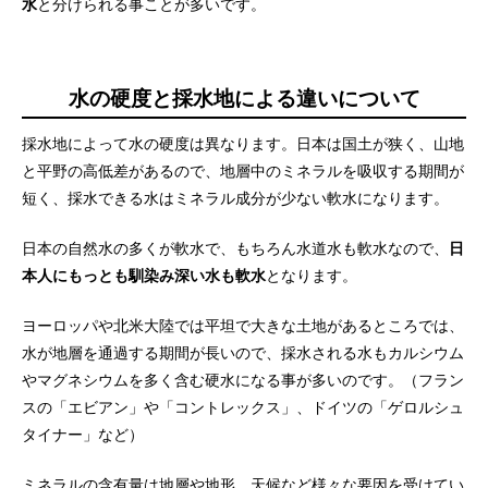
水
と分けられる事ことが多いです。
水の硬度と採水地による違いについて
採水地によって水の硬度は異なります。日本は国土が狭く、山地
と平野の高低差があるので、地層中のミネラルを吸収する期間が
短く、採水できる水はミネラル成分が少ない軟水になります。
日本の自然水の多くが軟水で、もちろん水道水も軟水なので、
日
本人にもっとも馴染み深い水も軟水
となります。
ヨーロッパや北米大陸では平坦で大きな土地があるところでは、
水が地層を通過する期間が長いので、採水される水もカルシウム
やマグネシウムを多く含む硬水になる事が多いのです。（フラン
スの「エビアン」や「コントレックス」、ドイツの「ゲロルシュ
タイナー」など）
ミネラルの含有量は地層や地形、天候など様々な要因を受けてい