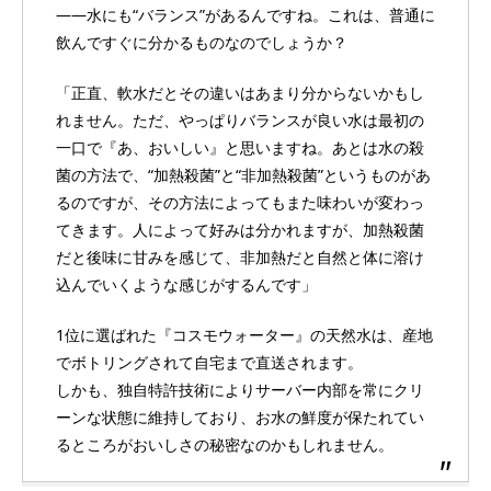
――水にも“バランス”があるんですね。これは、普通に
飲んですぐに分かるものなのでしょうか？
「正直、軟水だとその違いはあまり分からないかもし
れません。ただ、やっぱりバランスが良い水は最初の
一口で『あ、おいしい』と思いますね。あとは水の殺
菌の方法で、“加熱殺菌”と“非加熱殺菌”というものがあ
るのですが、その方法によってもまた味わいが変わっ
てきます。人によって好みは分かれますが、加熱殺菌
だと後味に甘みを感じて、非加熱だと自然と体に溶け
込んでいくような感じがするんです」
1位に選ばれた『コスモウォーター』の天然水は、産地
でボトリングされて自宅まで直送されます。
しかも、独自特許技術によりサーバー内部を常にクリ
ーンな状態に維持しており、お水の鮮度が保たれてい
るところがおいしさの秘密なのかもしれません。