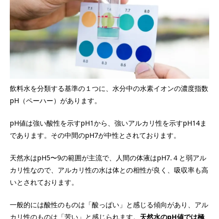
飲料水を分類する基準の１つに、水分中の水素イオンの濃度指数
pH（ペーハー）があります。
pH値は強い酸性を示すpH1から、強いアルカリ性を示すpH14ま
であります。その中間のpH7が中性とされております。
天然水はpH5〜9の範囲が主流で、人間の体液はpH7.４と弱アル
カリ性なので、アルカリ性の水は体との相性が良く、吸収率も高
いとされております。
一般的には酸性のものは「酸っぱい」と感じる傾向があり、アル
カリ性のものは「苦い」と感じられます。
天然水のpH値では極