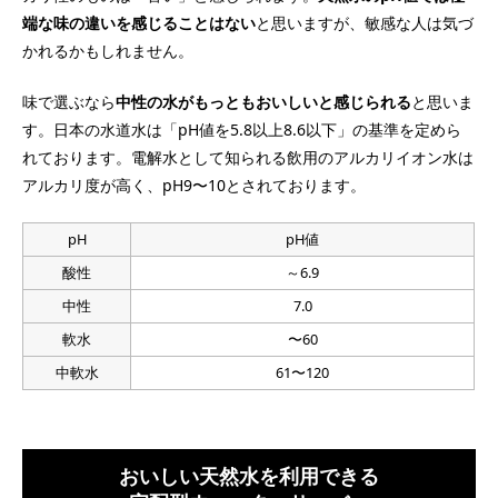
端な味の違いを感じることはない
と思いますが、敏感な人は気づ
かれるかもしれません。
味で選ぶなら
中性の水がもっともおいしいと感じられる
と思いま
す。日本の水道水は「pH値を5.8以上8.6以下」の基準を定めら
れております。電解水として知られる飲用のアルカリイオン水は
アルカリ度が高く、pH9〜10とされております。
pH
pH値
酸性
～6.9
中性
7.0
軟水
〜60
中軟水
61〜120
おいしい天然水を利用できる