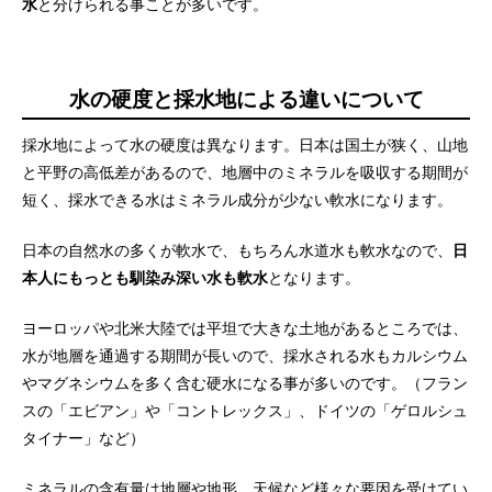
水
と分けられる事ことが多いです。
水の硬度と採水地による違いについて
採水地によって水の硬度は異なります。日本は国土が狭く、山地
と平野の高低差があるので、地層中のミネラルを吸収する期間が
短く、採水できる水はミネラル成分が少ない軟水になります。
日本の自然水の多くが軟水で、もちろん水道水も軟水なので、
日
本人にもっとも馴染み深い水も軟水
となります。
ヨーロッパや北米大陸では平坦で大きな土地があるところでは、
水が地層を通過する期間が長いので、採水される水もカルシウム
やマグネシウムを多く含む硬水になる事が多いのです。（フラン
スの「エビアン」や「コントレックス」、ドイツの「ゲロルシュ
タイナー」など）
ミネラルの含有量は地層や地形、天候など様々な要因を受けてい