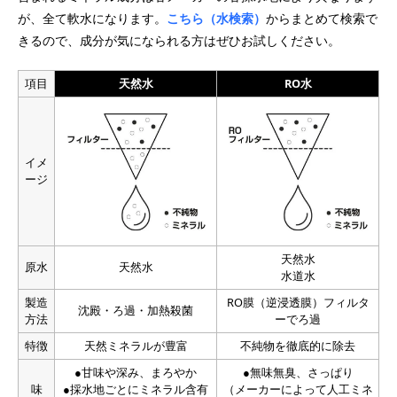
が、全て軟水になります。
こちら（水検索）
からまとめて検索で
きるので、成分が気になられる方はぜひお試しください。
項目
天然水
RO水
イメ
ージ
天然水
原水
天然水
水道水
製造
RO膜（逆浸透膜）フィルタ
沈殿・ろ過・加熱殺菌
方法
ーでろ過
特徴
天然ミネラルが豊富
不純物を徹底的に除去
●甘味や深み、まろやか
●無味無臭、さっぱり
味
●採水地ごとにミネラル含有
（メーカーによって人工ミネ