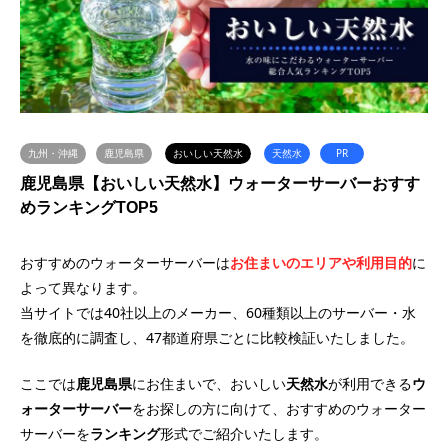
九州・沖縄
鹿児島県
おいしい天然水
天然水
PR
鹿児島県【おいしい天然水】ウォーターサーバーおすす
めランキングTOP5
おすすめのウォーターサーバーは
お住まいのエリアや利用目的
に
よって異なります。
当サイトでは40社以上のメーカー、60種類以上のサーバー・水
を徹底的に調査し、47都道府県ごとに比較検証いたしました。
ここでは
鹿児島県
にお住まいで、おいしい
天然水
が利用できる
ウ
ォーターサーバー
をお探しの方に向けて、おすすめのウォーター
サーバーを
ランキング
形式でご紹介いたします。