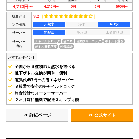
4,712円〜
4,212円〜
0円
0円
500円〜
9.2
［
］
総合評価
水の種類
天然水
浄水
RO水
サーバー
宅配型
浄水型
水道直結型
サーバー
チャイルドロック
省エネ
自動クリーニング
ボトル下置き
機能
ボトル回収不要
静音設計
おすすめポイント
全国から３種類の天然水を選べる
足下ボトル交換が簡単・便利
電気代487円〜の省エネサーバー
３段階で安心のチャイルドロック
静音設計ウォーターサーバー
２ヶ月毎に無料で配送スキップ可能
詳細ページ
公式サイト