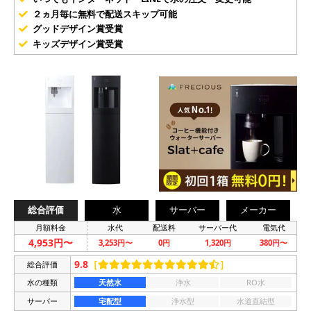
２ヵ月毎に無料で配送スキップ可能
グッドデザイン賞受賞
キッズデザイン賞受賞
総合評価
水
サーバー
メーカー
月額料金
水代
配送料
サーバー代
電気代
4,953円〜
3,253円〜
0円
1,320円
380円〜
9.8
［
］
総合評価
水の種類
天然水
浄水
RO水
サーバー
宅配型
浄水型
水道直結型