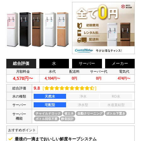
総合評価
水
サーバー
メーカー
月額料金
水代
配送料
サーバー代
電気代
4,578円〜
4,104円〜
0円
0円
474円〜
9.8
［
］
総合評価
水の種類
天然水
浄水
RO水
サーバー
宅配型
浄水型
水道直結型
サーバー
チャイルドロック
省エネ
自動クリーニング
ボトル下置き
機能
ボトル回収不要
静音設計
おすすめポイント
最後の一滴までおいしい鮮度キープシステム