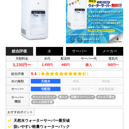
総合評価
水
サーバー
メーカー
月額料金
水代
配送料
サーバー代
電気代
3,230円〜
2,430円
440円
購入
360円〜
9.4
［
］
総合評価
水の種類
天然水
浄水
RO水
サーバー
宅配型
浄水型
水道直結型
サーバー
チャイルドロック
省エネ
自動クリーニング
ボトル下置き
機能
ボトル回収不要
おすすめポイント
天然水ウォーターサーバー最安値
扱いやすい軽量ウォーターパック