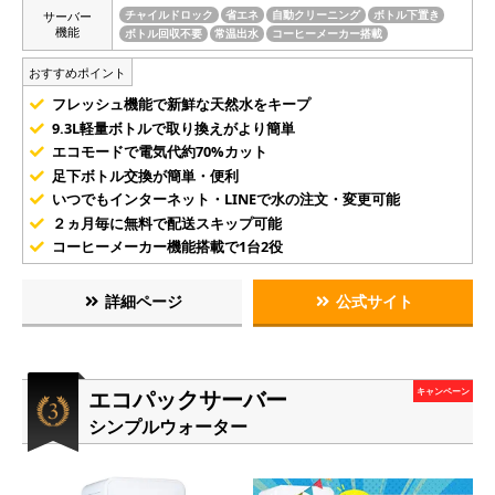
サーバー
チャイルドロック
省エネ
自動クリーニング
ボトル下置き
機能
ボトル回収不要
常温出水
コーヒーメーカー搭載
おすすめポイント
フレッシュ機能で新鮮な天然水をキープ
9.3L軽量ボトルで取り換えがより簡単
エコモードで電気代約70%カット
足下ボトル交換が簡単・便利
いつでもインターネット・LINEで水の注文・変更可能
２ヵ月毎に無料で配送スキップ可能
コーヒーメーカー機能搭載で1台2役
詳細ページ
公式サイト
エコパックサーバー
キャンペーン
シンプルウォーター