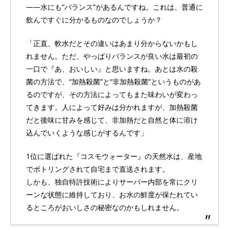
――水にも“バランス”があるんですね。これは、普通に
飲んですぐに分かるものなのでしょうか？
「正直、軟水だとその違いはあまり分からないかもし
れません。ただ、やっぱりバランスが良い水は最初の
一口で『あ、おいしい』と思いますね。あとは水の殺
菌の方法で、“加熱殺菌”と“非加熱殺菌”というものがあ
るのですが、その方法によってもまた味わいが変わっ
てきます。人によって好みは分かれますが、加熱殺菌
だと後味に甘みを感じて、非加熱だと自然と体に溶け
込んでいくような感じがするんです」
1位に選ばれた『コスモウォーター』の天然水は、産地
でボトリングされて自宅まで直送されます。
しかも、独自特許技術によりサーバー内部を常にクリ
ーンな状態に維持しており、お水の鮮度が保たれてい
るところがおいしさの秘密なのかもしれません。