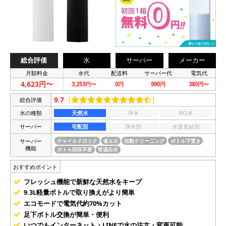
総合評価
水
サーバー
メーカー
月額料金
水代
配送料
サーバー代
電気代
4,623円〜
3,253円〜
0円
990円
380円〜
9.7
［
］
総合評価
水の種類
天然水
浄水
RO水
サーバー
宅配型
浄水型
水道直結型
サーバー
チャイルドロック
省エネ
自動クリーニング
ボトル下置き
機能
ボトル回収不要
常温出水
おすすめポイント
フレッシュ機能で新鮮な天然水をキープ
9.3L軽量ボトルで取り換えがより簡単
エコモードで電気代約70%カット
足下ボトル交換が簡単・便利
いつでもインターネット・LINEで水の注文・変更可能