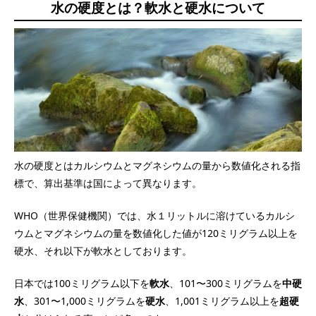
水の硬度とは？軟水と硬水について
水の硬度とはカルシウムとマグネシウムの量から数値化される指
標で、算出基準は国によって異なります。
WHO（世界保健機関）では、水１リットルに溶けているカルシ
ウムとマグネシウムの量を数値化した値が120ミリグラム以上を
硬水、それ以下が軟水としております。
日本では100ミリグラム以下を
軟水
、101〜300ミリグラムを
中硬
水
、301〜1,000ミリグラムを
硬水
、1,001ミリグラム以上を
超硬