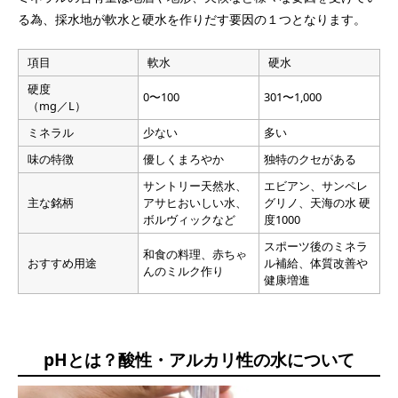
る為、採水地が軟水と硬水を作りだす要因の１つとなります。
項目
軟水
硬水
硬度
0〜100
301〜1,000
（mg／L）
ミネラル
少ない
多い
味の特徴
優しくまろやか
独特のクセがある
サントリー天然水、
エビアン、サンペレ
主な銘柄
アサヒおいしい水、
グリノ、天海の水 硬
ボルヴィックなど
度1000
スポーツ後のミネラ
和食の料理、赤ちゃ
おすすめ用途
ル補給、体質改善や
んのミルク作り
健康増進
pHとは？酸性・アルカリ性の水について