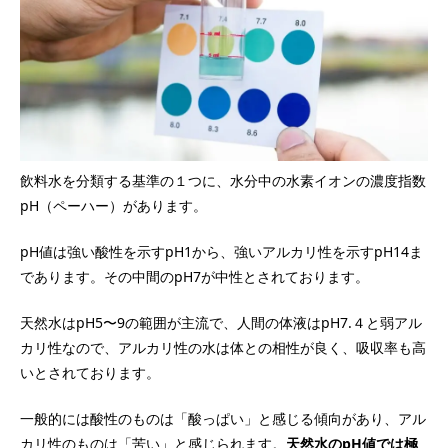
飲料水を分類する基準の１つに、水分中の水素イオンの濃度指数
pH（ペーハー）があります。
pH値は強い酸性を示すpH1から、強いアルカリ性を示すpH14ま
であります。その中間のpH7が中性とされております。
天然水はpH5〜9の範囲が主流で、人間の体液はpH7.４と弱アル
カリ性なので、アルカリ性の水は体との相性が良く、吸収率も高
いとされております。
一般的には酸性のものは「酸っぱい」と感じる傾向があり、アル
カリ性のものは「苦い」と感じられます。
天然水のpH値では極