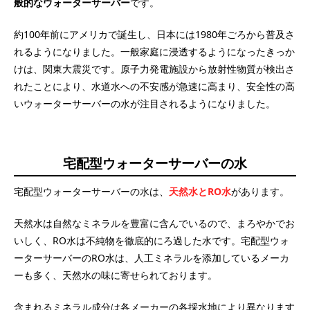
般的なウォーターサーバー
です。
約100年前にアメリカで誕生し、日本には1980年ごろから普及さ
れるようになりました。一般家庭に浸透するようになったきっか
けは、関東大震災です。原子力発電施設から放射性物質が検出さ
れたことにより、水道水への不安感が急速に高まり、安全性の高
いウォーターサーバーの水が注目されるようになりました。
宅配型ウォーターサーバーの水
宅配型ウォーターサーバーの水は、
天然水とRO水
があります。
天然水は自然なミネラルを豊富に含んでいるので、まろやかでお
いしく、RO水は不純物を徹底的にろ過した水です。宅配型ウォ
ーターサーバーのRO水は、人工ミネラルを添加しているメーカ
ーも多く、天然水の味に寄せられております。
含まれるミネラル成分は各メーカーの各採水地により異なります