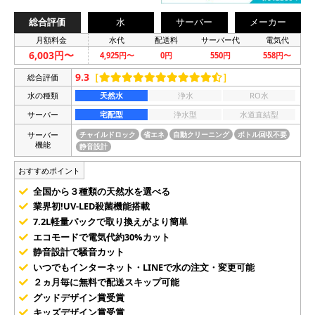
総合評価
水
サーバー
メーカー
月額料金
水代
配送料
サーバー代
電気代
6,003円〜
4,925円〜
0円
550円
558円〜
9.3
［
］
総合評価
水の種類
天然水
浄水
RO水
サーバー
宅配型
浄水型
水道直結型
サーバー
チャイルドロック
省エネ
自動クリーニング
ボトル回収不要
機能
静音設計
おすすめポイント
全国から３種類の天然水を選べる
業界初!UV-LED殺菌機能搭載
7.2L軽量パックで取り換えがより簡単
エコモードで電気代約30%カット
静音設計で騒音カット
いつでもインターネット・LINEで水の注文・変更可能
２ヵ月毎に無料で配送スキップ可能
グッドデザイン賞受賞
キッズデザイン賞受賞