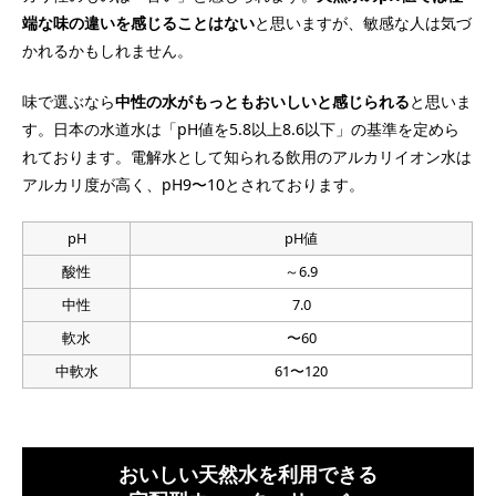
端な味の違いを感じることはない
と思いますが、敏感な人は気づ
かれるかもしれません。
味で選ぶなら
中性の水がもっともおいしいと感じられる
と思いま
す。日本の水道水は「pH値を5.8以上8.6以下」の基準を定めら
れております。電解水として知られる飲用のアルカリイオン水は
アルカリ度が高く、pH9〜10とされております。
pH
pH値
酸性
～6.9
中性
7.0
軟水
〜60
中軟水
61〜120
おいしい天然水を利用できる