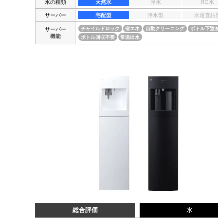
水の種類
天然水
浄水
RO水
サーバー
宅配型
浄水型
水道直結
サーバー
チャイルドロック
省エネ
自動クリーニング
ボトル下置
機能
ボトル回収不要
常温出水
総合評価
水