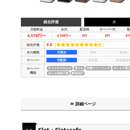
総合評価
水
月額料金
水代
配送料
サーバー代
電
4,578円〜
4,104円〜
0円
0円
4
9.8
［
］
総合評価
水の種類
天然水
浄水
RO水
サーバー
宅配型
浄水型
水道直結
サーバー
チャイルドロック
省エネ
自動クリーニング
ボトル下置
機能
ボトル回収不要
静音設計
詳細ページ
Slat・Slat+cafe