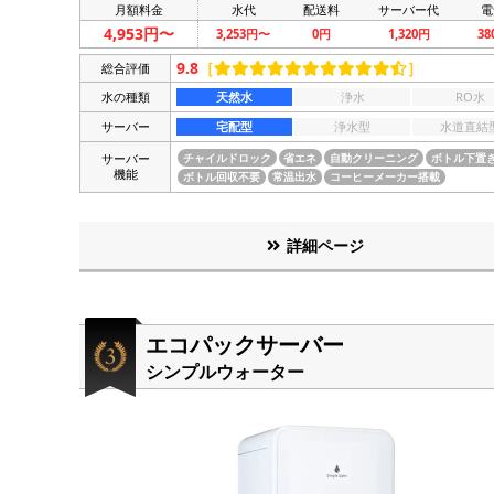
月額料金
水代
配送料
サーバー代
電
4,953円〜
3,253円〜
0円
1,320円
3
9.8
［
］
総合評価
水の種類
天然水
浄水
RO水
サーバー
宅配型
浄水型
水道直結
サーバー
チャイルドロック
省エネ
自動クリーニング
ボトル下置
機能
ボトル回収不要
常温出水
コーヒーメーカー搭載
詳細ページ
エコパックサーバー
シンプルウォーター