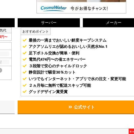
サーバー
メーカー
気代
おすすめポイント
74円〜
最後の一滴までおいしい鮮度キープシステム
アクアソムリエが認めるおいしい天然水No.1
足下ボトル交換が簡単・便利
電気代474円〜の省エネサーバー
型
３段階で安心のチャイルドロック
き
静音設計で騒音30％カット
いつでもインターネット・アプリで水の注文・変更可能
２ヵ月毎に無料で配送スキップ可能
グッドデザイン賞受賞
公式サイト
キ