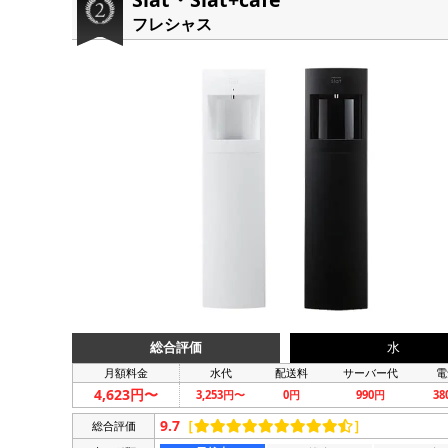
フレシャス
総合評価
水
月額料金
水代
配送料
サーバー代
電
4,623円〜
3,253円〜
0円
990円
3
9.7
［
］
総合評価