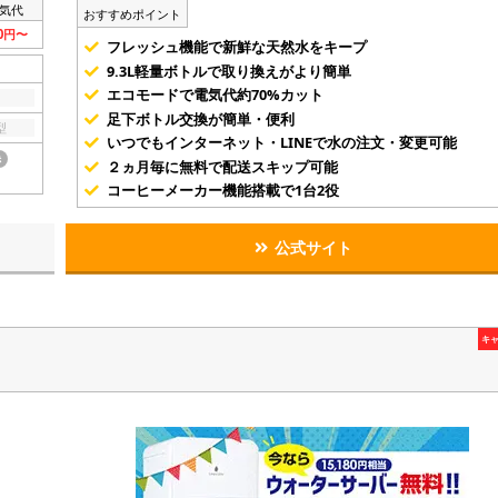
気代
おすすめポイント
80円〜
フレッシュ機能で新鮮な天然水をキープ
9.3L軽量ボトルで取り換えがより簡単
エコモードで電気代約70%カット
足下ボトル交換が簡単・便利
型
いつでもインターネット・LINEで水の注文・変更可能
き
２ヵ月毎に無料で配送スキップ可能
コーヒーメーカー機能搭載で1台2役
公式サイト
キ