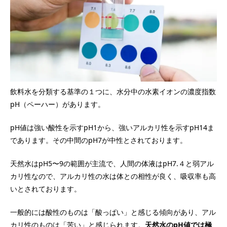
飲料水を分類する基準の１つに、水分中の水素イオンの濃度指数
pH（ペーハー）があります。
pH値は強い酸性を示すpH1から、強いアルカリ性を示すpH14ま
であります。その中間のpH7が中性とされております。
天然水はpH5〜9の範囲が主流で、人間の体液はpH7.４と弱アル
カリ性なので、アルカリ性の水は体との相性が良く、吸収率も高
いとされております。
一般的には酸性のものは「酸っぱい」と感じる傾向があり、アル
カリ性のものは「苦い」と感じられます。
天然水のpH値では極