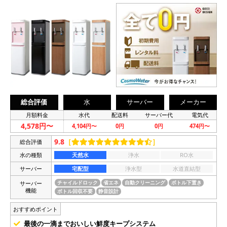
総合評価
水
サーバー
メーカー
月額料金
水代
配送料
サーバー代
電気代
4,578円〜
4,104円〜
0円
0円
474円〜
9.8
［
］
総合評価
水の種類
天然水
浄水
RO水
サーバー
宅配型
浄水型
水道直結型
サーバー
チャイルドロック
省エネ
自動クリーニング
ボトル下置き
機能
ボトル回収不要
静音設計
おすすめポイント
最後の一滴までおいしい鮮度キープシステム