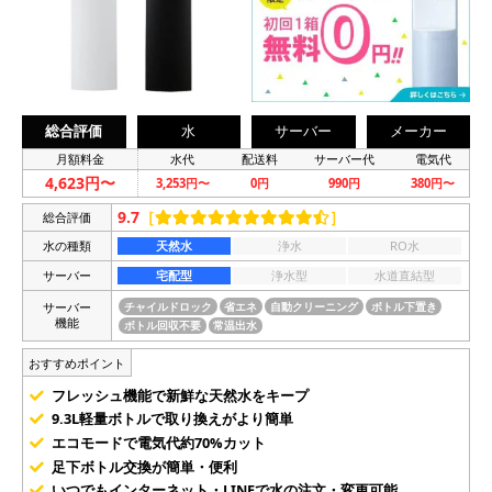
総合評価
水
サーバー
メーカー
月額料金
水代
配送料
サーバー代
電気代
4,623円〜
3,253円〜
0円
990円
380円〜
9.7
［
］
総合評価
水の種類
天然水
浄水
RO水
サーバー
宅配型
浄水型
水道直結型
サーバー
チャイルドロック
省エネ
自動クリーニング
ボトル下置き
機能
ボトル回収不要
常温出水
おすすめポイント
フレッシュ機能で新鮮な天然水をキープ
9.3L軽量ボトルで取り換えがより簡単
エコモードで電気代約70%カット
足下ボトル交換が簡単・便利
いつでもインターネット・LINEで水の注文・変更可能