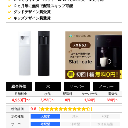
２ヵ月毎に無料で配送スキップ可能
グッドデザイン賞受賞
キッズデザイン賞受賞
総合評価
水
サーバー
メーカー
月額料金
水代
配送料
サーバー代
電気代
4,953円〜
3,253円〜
0円
1,320円
380円〜
9.8
［
］
総合評価
水の種類
天然水
浄水
RO水
サーバー
宅配型
浄水型
水道直結型