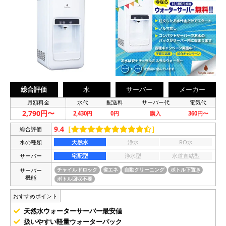
総合評価
水
サーバー
メーカー
月額料金
水代
配送料
サーバー代
電気代
2,790円〜
2,430円
0円
購入
360円〜
9.4
［
］
総合評価
水の種類
天然水
浄水
RO水
サーバー
宅配型
浄水型
水道直結型
サーバー
チャイルドロック
省エネ
自動クリーニング
ボトル下置き
機能
ボトル回収不要
おすすめポイント
天然水ウォーターサーバー最安値
扱いやすい軽量ウォーターパック