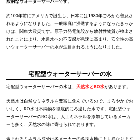
般的なウォーターサーバー
です。
約100年前にアメリカで誕生し、日本には1980年ごろから普及さ
れるようになりました。一般家庭に浸透するようになったきっか
けは、関東大震災です。原子力発電施設から放射性物質が検出さ
れたことにより、水道水への不安感が急速に高まり、安全性の高
いウォーターサーバーの水が注目されるようになりました。
宅配型ウォーターサーバーの水
宅配型ウォーターサーバーの水は、
天然水とRO水
があります。
天然水は自然なミネラルを豊富に含んでいるので、まろやかでお
いしく、RO水は不純物を徹底的にろ過した水です。宅配型ウォ
ーターサーバーのRO水は、人工ミネラルを添加しているメーカ
ーも多く、天然水の味に寄せられております。
含まれるミネラル成分は各メーカーの各採水地により異なります