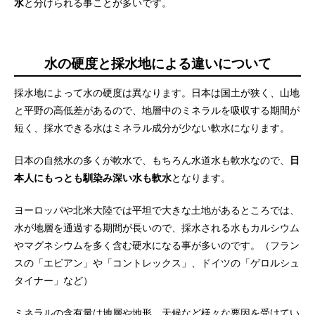
水
と分けられる事ことが多いです。
水の硬度と採水地による違いについて
採水地によって水の硬度は異なります。日本は国土が狭く、山地
と平野の高低差があるので、地層中のミネラルを吸収する期間が
短く、採水できる水はミネラル成分が少ない軟水になります。
日本の自然水の多くが軟水で、もちろん水道水も軟水なので、
日
本人にもっとも馴染み深い水も軟水
となります。
ヨーロッパや北米大陸では平坦で大きな土地があるところでは、
水が地層を通過する期間が長いので、採水される水もカルシウム
やマグネシウムを多く含む硬水になる事が多いのです。（フラン
スの「エビアン」や「コントレックス」、ドイツの「ゲロルシュ
タイナー」など）
ミネラルの含有量は地層や地形、天候など様々な要因を受けてい