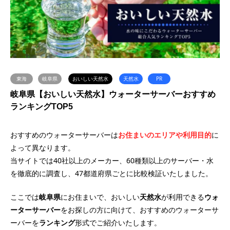
東海
岐阜県
おいしい天然水
天然水
PR
岐阜県【おいしい天然水】ウォーターサーバーおすすめ
ランキングTOP5
おすすめのウォーターサーバーは
お住まいのエリアや利用目的
に
よって異なります。
当サイトでは40社以上のメーカー、60種類以上のサーバー・水
を徹底的に調査し、47都道府県ごとに比較検証いたしました。
ここでは
岐阜県
にお住まいで、おいしい
天然水
が利用できる
ウォ
ーターサーバー
をお探しの方に向けて、おすすめのウォーターサ
ーバーを
ランキング
形式でご紹介いたします。