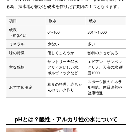
る為、採水地が軟水と硬水を作りだす要因の１つとなります。
項目
軟水
硬水
硬度
0〜100
301〜1,000
（mg／L）
ミネラル
少ない
多い
味の特徴
優しくまろやか
独特のクセがある
サントリー天然水、
エビアン、サンペレ
主な銘柄
アサヒおいしい水、
グリノ、天海の水 硬
ボルヴィックなど
度1000
スポーツ後のミネラ
和食の料理、赤ちゃ
おすすめ用途
ル補給、体質改善や
んのミルク作り
健康増進
pHとは？酸性・アルカリ性の水について