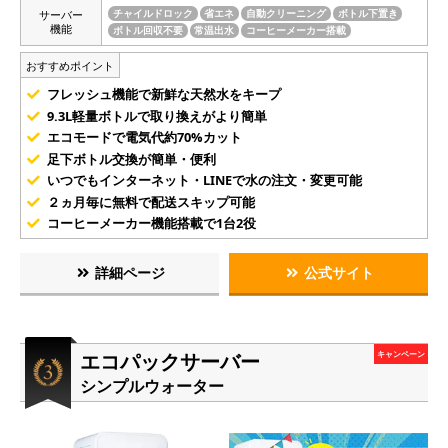
サーバー
チャイルドロック
省エネ
自動クリーニング
ボトル下置き
機能
ボトル回収不要
常温出水
コーヒーメーカー搭載
おすすめポイント
フレッシュ機能で新鮮な天然水をキープ
9.3L軽量ボトルで取り換えがより簡単
エコモードで電気代約70%カット
足下ボトル交換が簡単・便利
いつでもインターネット・LINEで水の注文・変更可能
２ヵ月毎に無料で配送スキップ可能
コーヒーメーカー機能搭載で1台2役
詳細ページ
公式サイト
エコパックサーバー
キャンペーン
シンプルウォーター