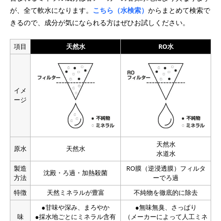
が、全て軟水になります。
こちら（水検索）
からまとめて検索で
きるので、成分が気になられる方はぜひお試しください。
項目
天然水
RO水
イメ
ージ
天然水
原水
天然水
水道水
製造
RO膜（逆浸透膜）フィルタ
沈殿・ろ過・加熱殺菌
方法
ーでろ過
特徴
天然ミネラルが豊富
不純物を徹底的に除去
●甘味や深み、まろやか
●無味無臭、さっぱり
味
●採水地ごとにミネラル含有
（メーカーによって人工ミネ