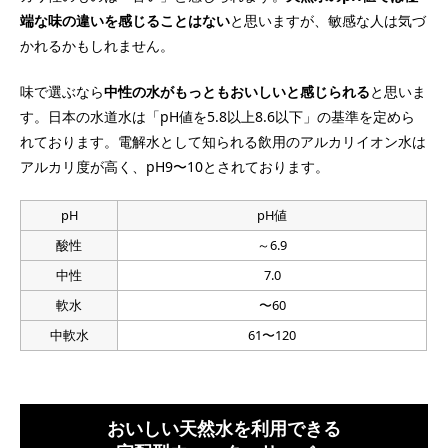
端な味の違いを感じることはない
と思いますが、敏感な人は気づ
かれるかもしれません。
味で選ぶなら
中性の水がもっともおいしいと感じられる
と思いま
す。日本の水道水は「pH値を5.8以上8.6以下」の基準を定めら
れております。電解水として知られる飲用のアルカリイオン水は
アルカリ度が高く、pH9〜10とされております。
pH
pH値
酸性
～6.9
中性
7.0
軟水
〜60
中軟水
61〜120
おいしい天然水を利用できる