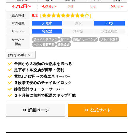
4,712円〜
4,212円〜
0円
0円
500円〜
9.2
［
］
総合評価
水の種類
天然水
浄水
RO水
サーバー
宅配型
浄水型
水道直結型
サーバー
チャイルドロック
省エネ
自動クリーニング
ボトル下置き
機能
ボトル回収不要
静音設計
おすすめポイント
全国から３種類の天然水を選べる
足下ボトル交換が簡単・便利
電気代487円〜の省エネサーバー
３段階で安心のチャイルドロック
静音設計ウォーターサーバー
２ヶ月毎に無料で配送スキップ可能
詳細ページ
公式サイト