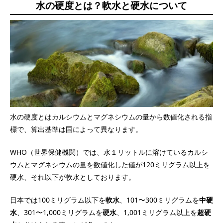
水の硬度とは？軟水と硬水について
水の硬度とはカルシウムとマグネシウムの量から数値化される指
標で、算出基準は国によって異なります。
WHO（世界保健機関）では、水１リットルに溶けているカルシ
ウムとマグネシウムの量を数値化した値が120ミリグラム以上を
硬水、それ以下が軟水としております。
日本では100ミリグラム以下を
軟水
、101〜300ミリグラムを
中硬
水
、301〜1,000ミリグラムを
硬水
、1,001ミリグラム以上を
超硬