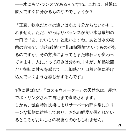
――水にも“バランス”があるんですね。これは、普通に
飲んですぐに分かるものなのでしょうか？
「正直、軟水だとその違いはあまり分からないかもし
れません。ただ、やっぱりバランスが良い水は最初の
一口で『あ、おいしい』と思いますね。あとは水の殺
菌の方法で、“加熱殺菌”と“非加熱殺菌”というものがあ
るのですが、その方法によってもまた味わいが変わっ
てきます。人によって好みは分かれますが、加熱殺菌
だと後味に甘みを感じて、非加熱だと自然と体に溶け
込んでいくような感じがするんです」
1位に選ばれた『コスモウォーター』の天然水は、産地
でボトリングされて自宅まで直送されます。
しかも、独自特許技術によりサーバー内部を常にクリ
ーンな状態に維持しており、お水の鮮度が保たれてい
るところがおいしさの秘密なのかもしれません。