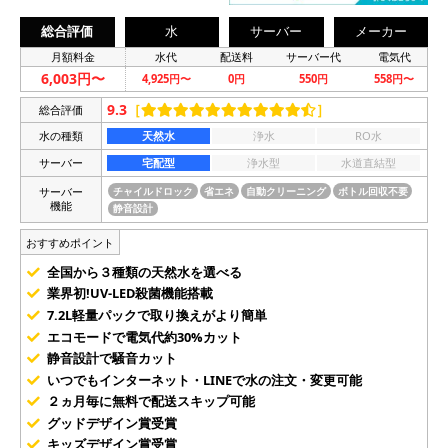
総合評価
水
サーバー
メーカー
月額料金
水代
配送料
サーバー代
電気代
6,003円〜
4,925円〜
0円
550円
558円〜
9.3
［
］
総合評価
水の種類
天然水
浄水
RO水
サーバー
宅配型
浄水型
水道直結型
サーバー
チャイルドロック
省エネ
自動クリーニング
ボトル回収不要
機能
静音設計
おすすめポイント
全国から３種類の天然水を選べる
業界初!UV-LED殺菌機能搭載
7.2L軽量パックで取り換えがより簡単
エコモードで電気代約30%カット
静音設計で騒音カット
いつでもインターネット・LINEで水の注文・変更可能
２ヵ月毎に無料で配送スキップ可能
グッドデザイン賞受賞
キッズデザイン賞受賞