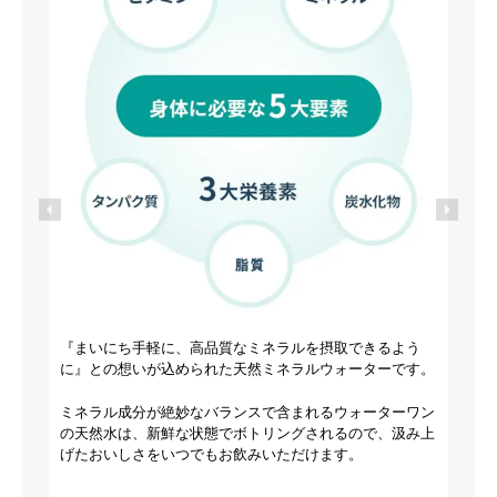
p
5
『まいにち手軽に、高品質なミネラルを摂取できるよう
に』との想いが込められた天然ミネラルウォーターです。
p
ミネラル成分が絶妙なバランスで含まれるウォーターワン
の天然水は、新鮮な状態でボトリングされるので、汲み上
げたおいしさをいつでもお飲みいただけます。