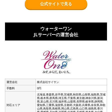
公式サイトで見る
ウォーターワン
JLサーバーの運営会社
運営会社
株式会社サイサン
手数料
0円
北海道,青森県,岩手県,宮城県,秋田県,山形県,福島県,茨城
県,栃木県,群馬県,埼玉県,千葉県,東京都,神奈川県,新潟
県,富山県,石川県,福井県,山梨県,長野県,岐阜県,静岡県,
対応エリア
愛知県,三重県,滋賀県,京都府,大阪府,兵庫県,奈良県,和歌
山県,鳥取県,島根県,岡山県,広島県,山口県,徳島県,香川
県,愛媛県,高知県,福岡県,佐賀県,長崎県,熊本県,大分県,