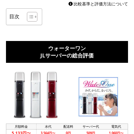
比較基準と評価方法について
目次
ウォーターワン
JLサーバーの総合評価
月額料金
水代
配送料
サーバー代
電気代
5,133円〜
3,564円〜
0円
509円
1,060円〜