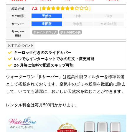
7.2
［
］
総合評価
水の種類
天然水
浄水
RO水
サーバー
宅配型
浄水型
水道直結型
サーバー
チャイルドロック
ボトル回収不要
機能
おすすめポイント
キーロック付きのスライドカバー
いつでもインターネットで水の注文・変更可能
2ヶ月毎に無料で配送スキップ可能
ウォーターワン「JLサーバー」は超高性能フィルターを標準装備
として搭載されております。空気中のゴミや粉塵を徹底的に除去
して、いつでも清潔に、おいしい天然水を飲むことができます。
レンタル料金は毎月509円かかります。