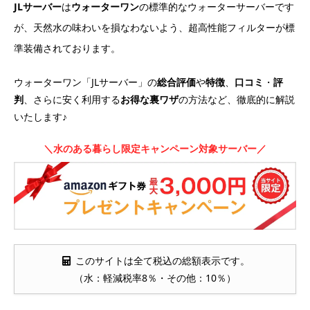
JLサーバー
は
ウォーターワン
の標準的なウォーターサーバーです
が、天然水の味わいを損なわないよう、超高性能フィルターが標
準装備されております。
ウォーターワン「JLサーバー」の
総合評価
や
特徴
、
口コミ
・
評
判
、さらに安く利用する
お得な裏ワザ
の方法など、徹底的に解説
いたします♪
＼水のある暮らし限定キャンペーン対象サーバー／
このサイトは全て税込の総額表示です。
（水：軽減税率8％・その他：10％）