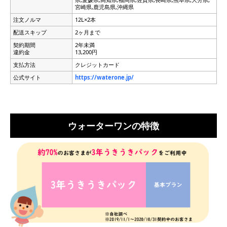
宮崎県,鹿児島県,沖縄県
注文ノルマ
12L×2本
配送スキップ
2ヶ月まで
契約期間
2年未満
違約金
13,200円
支払方法
クレジットカード
公式サイト
https://waterone.jp/
ウォーターワンの特徴