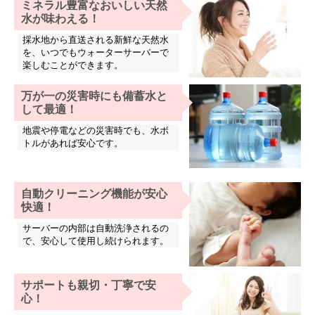
ミネラル豊富なおいしい天然
水が味わえる！
採水地から直送される新鮮な天然水
を、いつでもウォーターサーバーで
楽しむことができます。
万が一の災害時にも備蓄水と
して最適！
地震や停電などの災害時でも、水ボ
トルがあれば安心です。
自動クリーニング機能が安心
快適！
サーバーの内部は自動洗浄されるの
で、安心して使用し続けられます。
サポートも親切・丁寧で安
心！