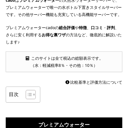
cado
は
プレミアムウォーター
の天然水ウォーターサーバーで、
プレミアムウォーターで唯一の水ボトル下置きスタイルサーバー
です。その他サーバー機能も充実している高機能サーバーです。
プレミアムウォーターcadoの
総合評価
や
特徴
、
口コミ
・
評判
、
さらに安く利用する
お得な裏ワザ
の方法など、徹底的に解説いた
します♪
このサイトは全て税込の総額表示です。
（水：軽減税率8％・その他：10％）
比較基準と評価方法について
目次
プレミアムウォーター