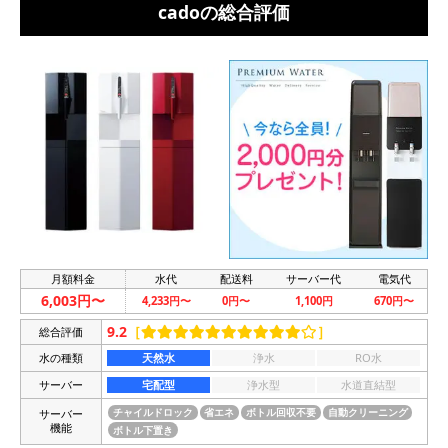
cadoの総合評価
月額料金
水代
配送料
サーバー代
電気代
6,003円〜
4,233円〜
0円〜
1,100円
670円〜
9.2
［
］
総合評価
水の種類
天然水
浄水
RO水
サーバー
宅配型
浄水型
水道直結型
サーバー
チャイルドロック
省エネ
ボトル回収不要
自動クリーニング
機能
ボトル下置き