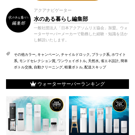
アクアナビゲーター
水のある暮らし編集部
一般社団法人「日本アクアソムリエ協会」加盟。ウォ
ーターサーバーメーカーで勤務した経験・知識を活か
し解説いたします。
その他カラー
,
キャンペーン
,
チャイルドロック
,
ブラック系
,
ホワイト
系
,
モンドセレクション賞
,
ワンウェイボトル
,
天然水
,
省エネ設計
,
簡単
ボトル交換
,
自動クリーニング
,
軽量ボトル
,
配送スキップ
ウォーターサーバーランキング