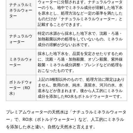
ウォーターに分類されます。ナチュラルウォータ
ナチュラルミ
ーのうち、地中でミネラル成分が溶解した地下水
ネラルウォー
を原水とし、処理方法など一定の基準を満たした
ター
ものだけが「ナチュラルミネラルウォーター」と
記載することができます。
特定の水源から採水した地下水で、沈殿・ろ過・
ナチュラルウ
加熱殺菌以外の処理をしていないもの。ミネラル
ォーター
成分の溶解が少ないお水です。
採水した地下水を、品質を安定させたりするため
ミネラルウォ
に、沈殿・ろ過・加熱殺菌、オゾン殺菌、紫外線
ーター
殺菌・ミネラル成分調整・ブレンドなどの処理を
おこなったものです。
上記の3種類以外のもので、処理方法に限定はあり
ボトルドウォ
ません。飲用の水、純水、蒸留水、河川の水、水
ーター（RO
道水などが含まれます。後から人工的にミネラル
水）
成分を添加したRO水もボトルドウォーターです。
プレミアムウォーターの天然水は「ナチュラルミネラルウォータ
ー」で、RO水（ボトルドウォーター）など、人工的にミネラル
を添加した水と違い、自然な天然水と言えます。