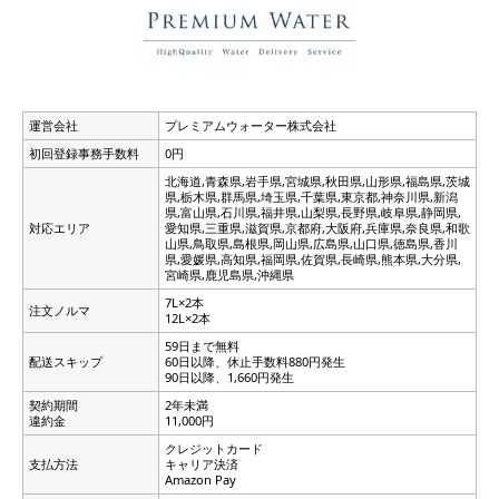
運営会社
プレミアムウォーター株式会社
初回登録事務手数料
0円
北海道,青森県,岩手県,宮城県,秋田県,山形県,福島県,茨城
県,栃木県,群馬県,埼玉県,千葉県,東京都,神奈川県,新潟
県,富山県,石川県,福井県,山梨県,長野県,岐阜県,静岡県,
対応エリア
愛知県,三重県,滋賀県,京都府,大阪府,兵庫県,奈良県,和歌
山県,鳥取県,島根県,岡山県,広島県,山口県,徳島県,香川
県,愛媛県,高知県,福岡県,佐賀県,長崎県,熊本県,大分県,
宮崎県,鹿児島県,沖縄県
7L×2本
注文ノルマ
12L×2本
59日まで無料
配送スキップ
60日以降、休止手数料880円発生
90日以降、1,660円発生
契約期間
2年未満
違約金
11,000円
クレジットカード
支払方法
キャリア決済
Amazon Pay