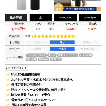
総合評価
水
サーバー
メーカー
月額料金
水代
配送料
サーバー代
電気代
3,710円〜
0円
0円
3,300円
410円〜
9.9
［
］
総合評価
水の種類
天然水
浄水
RO水
サーバー
宅配型
浄水型
水道直結型
チャイルドロック
省エネ
自動クリーニング
ボトル不要
サーバー 機能
使い放題
簡単給水
常温出水
おすすめポイント
UV-LED殺菌機能搭載
水ボトル不要・水道水を注ぐだけの簡単給水
毎月定額制の明朗会計
浄水フィルターは交換時期に無料で届く
除去物質数「12+11」で安心
電気代410円〜の省エネサーバー
月額3,000円で水使い放題