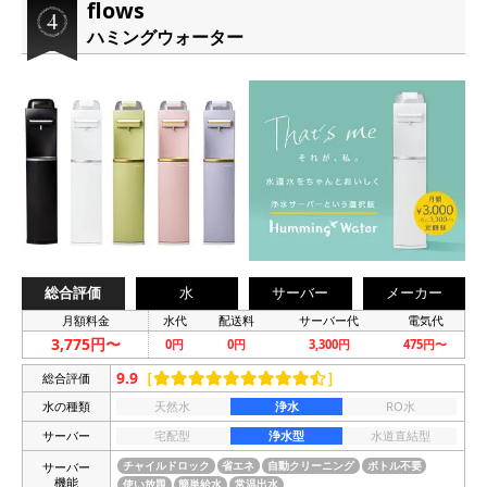
flows
ハミングウォーター
総合評価
水
サーバー
メーカー
月額料金
水代
配送料
サーバー代
電気代
3,775円〜
0円
0円
3,300円
475円〜
9.9
［
］
総合評価
水の種類
天然水
浄水
RO水
サーバー
宅配型
浄水型
水道直結型
サーバー
チャイルドロック
省エネ
自動クリーニング
ボトル不要
機能
使い放題
簡単給水
常温出水