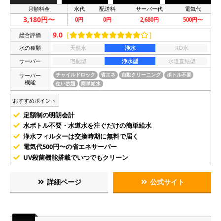
月額料金
水代
配送料
サーバー代
電気代
3,180円〜
0円
0円
2,680円
500円〜
9.0
［
］
総合評価
水の種類
天然水
浄水
RO水
サーバー
宅配型
浄水型
水道直結型
サーバー
チャイルドロック
省エネ
自動クリーニング
ボトル不要
機能
使い放題
簡単給水
おすすめポイント
定額制の明朗会計
水ボトル不要・水道水を注ぐだけの簡単給水
浄水フィルターは交換時期に無料で届く
電気代500円〜の省エネサーバー
UV殺菌機能搭載でいつでもクリーン
詳細ページ
公式サイト