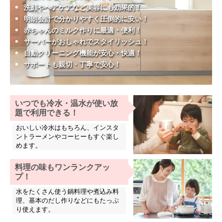
洗顔やヘアケアなど美容にも効果的！
明朗会計で分かりやすく圧倒的に安い！
赤ちゃんのミルク作りに最適・便利！
サーバーがおしゃれでスタイリッシュ！
自動クリーニング機能が安心・快適！
サポートも親切・丁寧で安心！
いつでも冷水・温水が使い放
題で利用できる！
おいしい冷水はもちろん、インスタ
ントラーメンやコーヒーもすぐ楽し
めます。
料理の味もワンランクアッ
プ！
水をたくさん使う鍋料理や煮込み料
理、基本のだし作りなどにもたっぷ
り使えます。