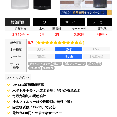
総合評価
水
サーバー
メーカー
月額料金
水代
配送料
サーバー代
電気代
3,710円〜
0円
0円
3,300円
410円〜
9.7
［
］
総合評価
水の種類
天然水
浄水
RO水
サーバー
宅配型
浄水型
水道直結型
サーバー
チャイルドロック
省エネ
自動クリーニング
ボトル不要
機能
使い放題
簡単給水
おすすめポイント
UV-LED殺菌機能搭載
水ボトル不要・水道水を注ぐだけの簡単給水
毎月定額制の明朗会計
浄水フィルターは交換時期に無料で届く
除去物質数「12+11」で安心
電気代410円〜の省エネサーバー