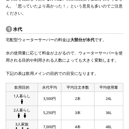
ん。「思っていたより高かった！」という意見も多いのでご注意
ください。
1
水代
宅配型ウォーターサーバーの料金は
大部分が水代
です。
水の使用量に応じて料金が上がるので、ウォーターサーバーを使
用される目的や利用される人数によっても大きく変動します。
下記の表は飲用メインの目的での目安になります。
飲用目的
水代平均
平均注文本数
平均使用量
1人暮らし
3,500円
2本
24L
2人暮らし
5,250円
3本
36L
3人家族
7,000円
4本
48L