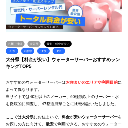
九州・沖縄
大分県
最安・料金が安い
RO水
天然水
浄水
PR
大分県【料金が安い】ウォーターサーバーおすすめラン
キングTOP5
おすすめのウォーターサーバーは
お住まいのエリアや利用目的
に
よって異なります。
当サイトでは40社以上のメーカー、60種類以上のサーバー・水
を徹底的に調査し、47都道府県ごとに比較検証いたしました。
ここでは
大分県
にお住まいで、
料金
が
安い
ウォーターサーバー
を
お探しの方に向けて、
最安
で利用できる、おすすめのウォーター