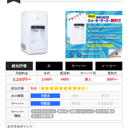
総合評価
水
サーバー
メーカー
月額料金
水代
配送料
サーバー代
電気代
3,230円〜
2,430円
440円
購入
360円〜
9.4
［
］
総合評価
水の種類
天然水
浄水
RO水
サーバー
宅配型
浄水型
水道直結型
サーバー
チャイルドロック
省エネ
自動クリーニング
ボトル下置き
機能
ボトル回収不要
おすすめポイント