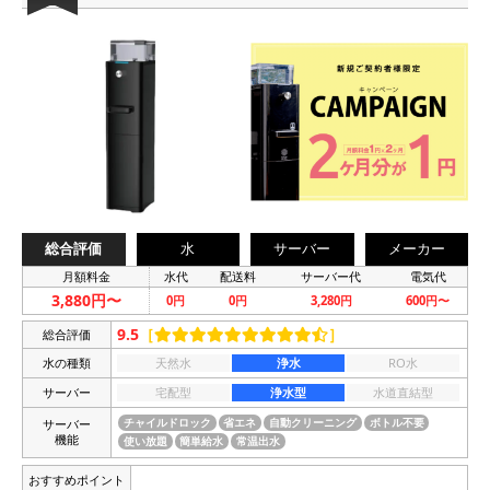
総合評価
水
サーバー
メーカー
月額料金
水代
配送料
サーバー代
電気代
3,880円〜
0円
0円
3,280円
600円〜
9.5
［
］
総合評価
水の種類
天然水
浄水
RO水
サーバー
宅配型
浄水型
水道直結型
サーバー
チャイルドロック
省エネ
自動クリーニング
ボトル不要
機能
使い放題
簡単給水
常温出水
おすすめポイント