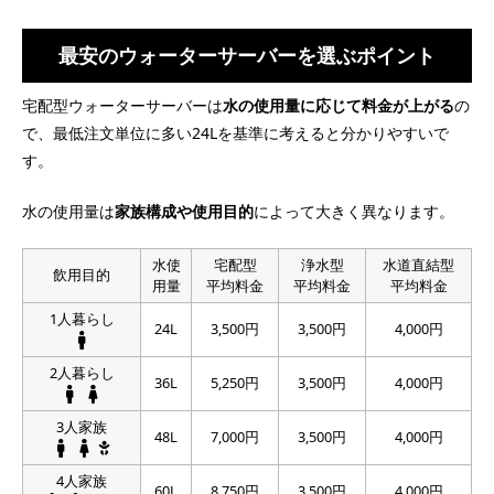
最安のウォーターサーバーを選ぶポイント
宅配型ウォーターサーバーは
水の使用量に応じて料金が上がる
の
で、最低注文単位に多い24Lを基準に考えると分かりやすいで
す。
水の使用量は
家族構成や使用目的
によって大きく異なります。
水使
宅配型
浄水型
水道直結型
飲用目的
用量
平均料金
平均料金
平均料金
1人暮らし
24L
3,500円
3,500円
4,000円
2人暮らし
36L
5,250円
3,500円
4,000円
3人家族
48L
7,000円
3,500円
4,000円
4人家族
60L
8,750円
3,500円
4,000円