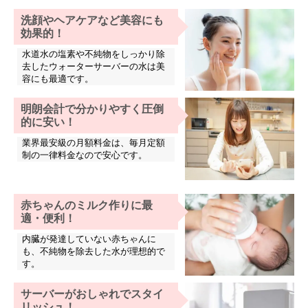
洗顔やヘアケアなど美容にも
効果的！
水道水の塩素や不純物をしっかり除
去したウォーターサーバーの水は美
容にも最適です。
明朗会計で分かりやすく圧倒
的に安い！
業界最安級の月額料金は、毎月定額
制の一律料金なので安心です。
赤ちゃんのミルク作りに最
適・便利！
内臓が発達していない赤ちゃんに
も、不純物を除去した水が理想的で
す。
サーバーがおしゃれでスタイ
リッシュ！