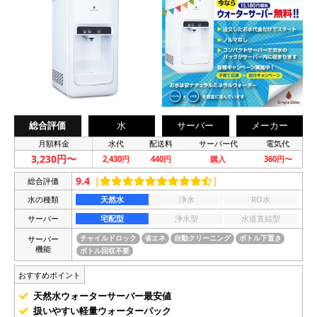
総合評価
水
サーバー
メーカー
月額料金
水代
配送料
サーバー代
電気代
3,230円〜
2,430円
440円
購入
360円〜
9.4
［
］
総合評価
水の種類
天然水
浄水
RO水
サーバー
宅配型
浄水型
水道直結型
サーバー
チャイルドロック
省エネ
自動クリーニング
ボトル下置き
機能
ボトル回収不要
おすすめポイント
天然水ウォーターサーバー最安値
扱いやすい軽量ウォーターパック