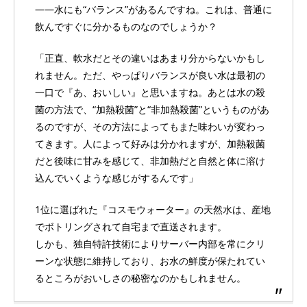
――水にも“バランス”があるんですね。これは、普通に
飲んですぐに分かるものなのでしょうか？
「正直、軟水だとその違いはあまり分からないかもし
れません。ただ、やっぱりバランスが良い水は最初の
一口で『あ、おいしい』と思いますね。あとは水の殺
菌の方法で、“加熱殺菌”と“非加熱殺菌”というものがあ
るのですが、その方法によってもまた味わいが変わっ
てきます。人によって好みは分かれますが、加熱殺菌
だと後味に甘みを感じて、非加熱だと自然と体に溶け
込んでいくような感じがするんです」
1位に選ばれた『コスモウォーター』の天然水は、産地
でボトリングされて自宅まで直送されます。
しかも、独自特許技術によりサーバー内部を常にクリ
ーンな状態に維持しており、お水の鮮度が保たれてい
るところがおいしさの秘密なのかもしれません。