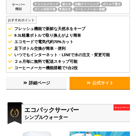
サーバー
チャイルドロック
省エネ
自動クリーニング
ボトル下置き
機能
ボトル回収不要
常温出水
コーヒーメーカー搭載
おすすめポイント
フレッシュ機能で新鮮な天然水をキープ
9.3L軽量ボトルで取り換えがより簡単
エコモードで電気代約70%カット
足下ボトル交換が簡単・便利
いつでもインターネット・LINEで水の注文・変更可能
２ヵ月毎に無料で配送スキップ可能
コーヒーメーカー機能搭載で1台2役
詳細ページ
公式サイト
エコパックサーバー
キャンペーン
シンプルウォーター