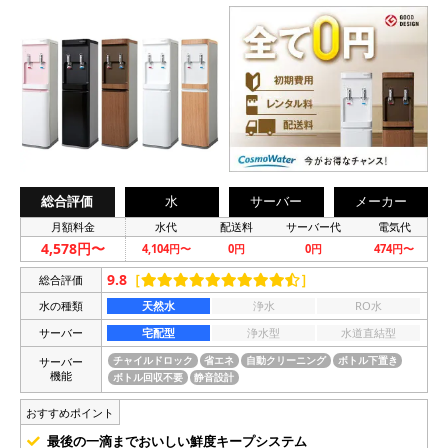
総合評価
水
サーバー
メーカー
月額料金
水代
配送料
サーバー代
電気代
4,578円〜
4,104円〜
0円
0円
474円〜
9.8
［
］
総合評価
水の種類
天然水
浄水
RO水
サーバー
宅配型
浄水型
水道直結型
サーバー
チャイルドロック
省エネ
自動クリーニング
ボトル下置き
機能
ボトル回収不要
静音設計
おすすめポイント
最後の一滴までおいしい鮮度キープシステム