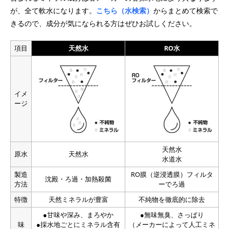
が、全て軟水になります。
こちら（水検索）
からまとめて検索で
きるので、成分が気になられる方はぜひお試しください。
項目
天然水
RO水
イメ
ージ
天然水
原水
天然水
水道水
製造
RO膜（逆浸透膜）フィルタ
沈殿・ろ過・加熱殺菌
方法
ーでろ過
特徴
天然ミネラルが豊富
不純物を徹底的に除去
●甘味や深み、まろやか
●無味無臭、さっぱり
味
●採水地ごとにミネラル含有
（メーカーによって人工ミネ