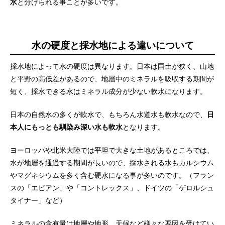
水
と分けられる事ことが多いです。
水の硬度と採水地による違いについて
採水地によって水の硬度は異なります。日本は国土が狭く、山地
と平野の高低差があるので、地層中のミネラルを吸収する期間が
短く、採水できる水はミネラル成分が少ない軟水になります。
日本の自然水の多くが軟水で、もちろん水道水も軟水なので、
日
本人にもっとも馴染み深い水も軟水
となります。
ヨーロッパや北米大陸では平坦で大きな土地があるところでは、
水が地層を通過する期間が長いので、採水される水もカルシウム
やマグネシウムを多く含む硬水になる事が多いのです。（フラン
スの「エビアン」や「コントレックス」、ドイツの「ゲロルシュ
タイナー」など）
ミネラルの含有量は地層や地形、天候など様々な要因を受けてい