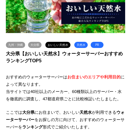
九州・沖縄
大分県
おいしい天然水
天然水
PR
大分県【おいしい天然水】ウォーターサーバーおすすめ
ランキングTOP5
おすすめのウォーターサーバーは
お住まいのエリアや利用目的
に
よって異なります。
当サイトでは40社以上のメーカー、60種類以上のサーバー・水
を徹底的に調査し、47都道府県ごとに比較検証いたしました。
ここでは
大分県
にお住まいで、おいしい
天然水
が利用できる
ウォ
ーターサーバー
をお探しの方に向けて、おすすめのウォーターサ
ーバーを
ランキング
形式でご紹介いたします。