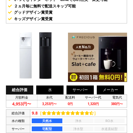
２ヵ月毎に無料で配送スキップ可能
グッドデザイン賞受賞
キッズデザイン賞受賞
総合評価
水
サーバー
メーカー
月額料金
水代
配送料
サーバー代
電気代
4,953円〜
3,253円〜
0円
1,320円
380円〜
9.8
［
］
総合評価
水の種類
天然水
浄水
RO水
サーバー
宅配型
浄水型
水道直結型