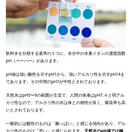
飲料水を分類する基準の１つに、水分中の水素イオンの濃度指数
pH（ペーハー）があります。
pH値は強い酸性を示すpH1から、強いアルカリ性を示すpH14ま
であります。その中間のpH7が中性とされております。
天然水はpH5〜9の範囲が主流で、人間の体液はpH7.４と弱アル
カリ性なので、アルカリ性の水は体との相性が良く、吸収率も高
いとされております。
一般的には酸性のものは「酸っぱい」と感じる傾向があり、アル
カリ性のものは「苦い」と感じられます。
天然水のpH値では極