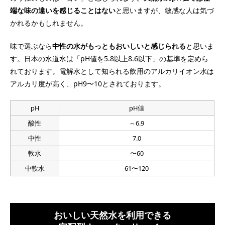
端な味の違いを感じることはない
と思いますが、敏感な人は気づ
かれるかもしれません。
味で選ぶなら
中性の水がもっともおいしいと感じられる
と思いま
す。日本の水道水は「pH値を5.8以上8.6以下」の基準を定めら
れております。電解水として知られる飲用のアルカリイオン水は
アルカリ度が高く、pH9〜10とされております。
pH
pH値
酸性
～6.9
中性
7.0
軟水
〜60
中軟水
61〜120
おいしい天然水を利用できる