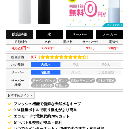
総合評価
水
サーバー
メーカー
月額料金
水代
配送料
サーバー代
電気代
4,623円〜
3,253円〜
0円
990円
380円〜
9.7
［
］
総合評価
水の種類
天然水
浄水
RO水
サーバー
宅配型
浄水型
水道直結型
サーバー
チャイルドロック
省エネ
自動クリーニング
ボトル下置き
機能
ボトル回収不要
常温出水
おすすめポイント
フレッシュ機能で新鮮な天然水をキープ
9.3L軽量ボトルで取り換えがより簡単
エコモードで電気代約70%カット
足下ボトル交換が簡単・便利
いつでもインターネット・LINEで水の注文・変更可能