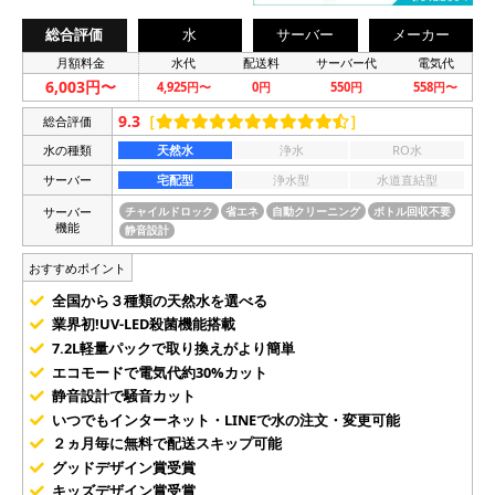
総合評価
水
サーバー
メーカー
月額料金
水代
配送料
サーバー代
電気代
6,003円〜
4,925円〜
0円
550円
558円〜
9.3
［
］
総合評価
水の種類
天然水
浄水
RO水
サーバー
宅配型
浄水型
水道直結型
サーバー
チャイルドロック
省エネ
自動クリーニング
ボトル回収不要
機能
静音設計
おすすめポイント
全国から３種類の天然水を選べる
業界初!UV-LED殺菌機能搭載
7.2L軽量パックで取り換えがより簡単
エコモードで電気代約30%カット
静音設計で騒音カット
いつでもインターネット・LINEで水の注文・変更可能
２ヵ月毎に無料で配送スキップ可能
グッドデザイン賞受賞
キッズデザイン賞受賞