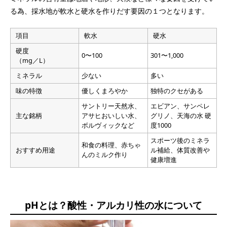
る為、採水地が軟水と硬水を作りだす要因の１つとなります。
項目
軟水
硬水
硬度
0〜100
301〜1,000
（mg／L）
ミネラル
少ない
多い
味の特徴
優しくまろやか
独特のクセがある
サントリー天然水、
エビアン、サンペレ
主な銘柄
アサヒおいしい水、
グリノ、天海の水 硬
ボルヴィックなど
度1000
スポーツ後のミネラ
和食の料理、赤ちゃ
おすすめ用途
ル補給、体質改善や
んのミルク作り
健康増進
pHとは？酸性・アルカリ性の水について