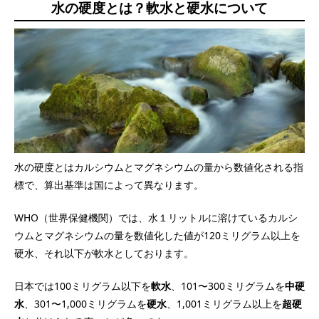
水の硬度とは？軟水と硬水について
水の硬度とはカルシウムとマグネシウムの量から数値化される指
標で、算出基準は国によって異なります。
WHO（世界保健機関）では、水１リットルに溶けているカルシ
ウムとマグネシウムの量を数値化した値が120ミリグラム以上を
硬水、それ以下が軟水としております。
日本では100ミリグラム以下を
軟水
、101〜300ミリグラムを
中硬
水
、301〜1,000ミリグラムを
硬水
、1,001ミリグラム以上を
超硬