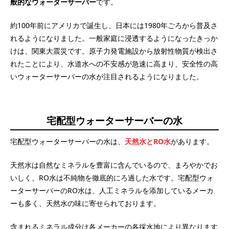
般的なウォーターサーバー
です。
約100年前にアメリカで誕生し、日本には1980年ごろから普及さ
れるようになりました。一般家庭に浸透するようになったきっか
けは、関東大震災です。原子力発電施設から放射性物質が検出さ
れたことにより、水道水への不安感が急速に高まり、安全性の高
いウォーターサーバーの水が注目されるようになりました。
宅配型ウォーターサーバーの水
宅配型ウォーターサーバーの水は、
天然水とRO水
があります。
天然水は自然なミネラルを豊富に含んでいるので、まろやかでお
いしく、RO水は不純物を徹底的にろ過した水です。宅配型ウォ
ーターサーバーのRO水は、人工ミネラルを添加しているメーカ
ーも多く、天然水の味に寄せられております。
含まれるミネラル成分は各メーカーの各採水地により異なります