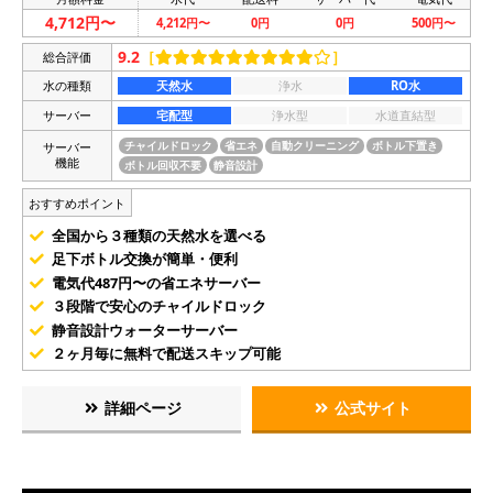
4,712円〜
4,212円〜
0円
0円
500円〜
9.2
［
］
総合評価
水の種類
天然水
浄水
RO水
サーバー
宅配型
浄水型
水道直結型
サーバー
チャイルドロック
省エネ
自動クリーニング
ボトル下置き
機能
ボトル回収不要
静音設計
おすすめポイント
全国から３種類の天然水を選べる
足下ボトル交換が簡単・便利
電気代487円〜の省エネサーバー
３段階で安心のチャイルドロック
静音設計ウォーターサーバー
２ヶ月毎に無料で配送スキップ可能
詳細ページ
公式サイト