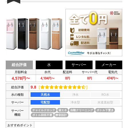
総合評価
水
サーバー
メーカー
月額料金
水代
配送料
サーバー代
電気代
4,578円〜
4,104円〜
0円
0円
474円〜
9.8
［
］
総合評価
水の種類
天然水
浄水
RO水
サーバー
宅配型
浄水型
水道直結型
サーバー
チャイルドロック
省エネ
自動クリーニング
ボトル下置き
機能
ボトル回収不要
静音設計
おすすめポイント