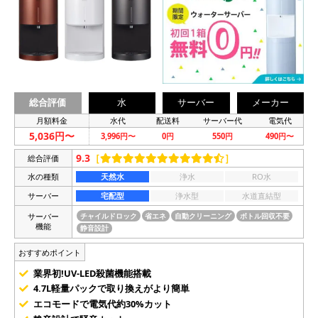
総合評価
水
サーバー
メーカー
月額料金
水代
配送料
サーバー代
電気代
5,036円〜
3,996円〜
0円
550円
490円〜
9.3
［
］
総合評価
水の種類
天然水
浄水
RO水
サーバー
宅配型
浄水型
水道直結型
サーバー
チャイルドロック
省エネ
自動クリーニング
ボトル回収不要
機能
静音設計
おすすめポイント
業界初!UV-LED殺菌機能搭載
4.7L軽量パックで取り換えがより簡単
エコモードで電気代約30%カット