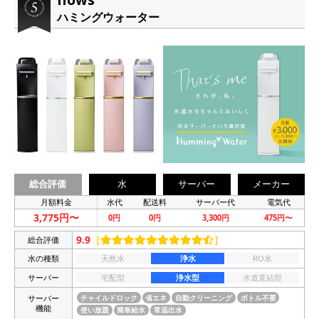
ハミングウォーター
総合評価
水
サーバー
メーカー
月額料金
水代
配送料
サーバー代
電気代
3,775円〜
0円
0円
3,300円
475円〜
9.9
［
］
総合評価
水の種類
天然水
浄水
RO水
サーバー
宅配型
浄水型
水道直結型
サーバー
チャイルドロック
省エネ
自動クリーニング
ボトル不要
機能
使い放題
簡単給水
常温出水