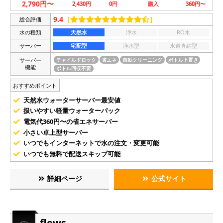
2,790円〜
2,430円
0円
購入
360円〜
9.4
［
］
総合評価
水の種類
天然水
浄水
RO水
サーバー
宅配型
浄水型
水道直結型
サーバー
チャイルドロック
省エネ
自動クリーニング
ボトル下置き
機能
ボトル回収不要
おすすめポイント
天然水ウォーターサーバー最安値
扱いやすい軽量ウォーターパック
電気代360円〜の省エネサーバー
小さい卓上型サーバー
いつでもインターネットで水の注文・変更可能
いつでも無料で配送スキップ可能
詳細ページ
公式サイト
flows