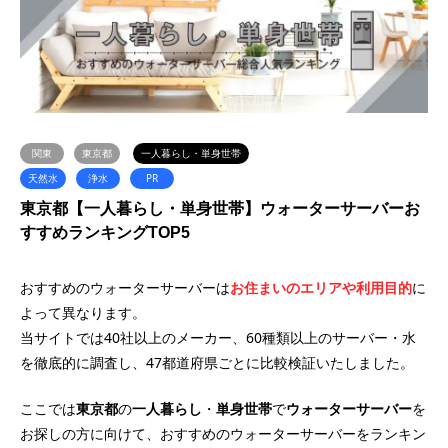
関東
東京都
一人暮らし・単身世帯
天然水
浄水
PR
東京都【一人暮らし・単身世帯】ウォーターサーバーお
すすめランキングTOP5
おすすめのウォーターサーバーは
お住まいのエリアや利用目的
に
よって異なります。
当サイトでは40社以上のメーカー、60種類以上のサーバー・水
を徹底的に調査し、47都道府県ごとに比較検証いたしました。
ここでは
東京都
の
一人暮らし
・
単身世帯
で
ウォーターサーバー
を
お探しの方に向けて、おすすめのウォーターサーバーをランキン