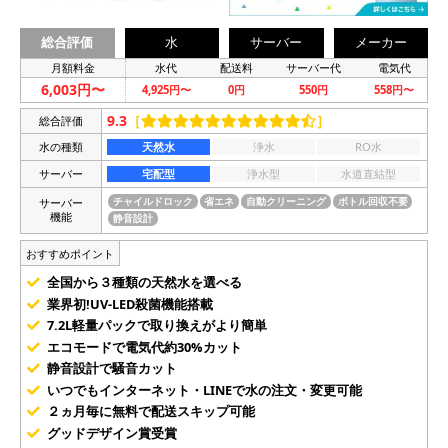
総合評価
水
サーバー
メーカー
月額料金
水代
配送料
サーバー代
電気代
6,003円〜
4,925円〜
0円
550円
558円〜
9.3
［
］
総合評価
水の種類
天然水
浄水
RO水
サーバー
宅配型
浄水型
水道直結型
サーバー
チャイルドロック
省エネ
自動クリーニング
ボトル回収不要
機能
静音設計
おすすめポイント
全国から３種類の天然水を選べる
業界初!UV-LED殺菌機能搭載
7.2L軽量パックで取り換えがより簡単
エコモードで電気代約30%カット
静音設計で騒音カット
いつでもインターネット・LINEで水の注文・変更可能
２ヵ月毎に無料で配送スキップ可能
グッドデザイン賞受賞