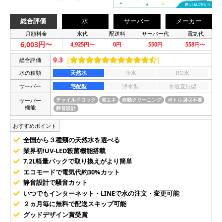
総合評価
水
サーバー
メーカー
月額料金
水代
配送料
サーバー代
電気代
6,003円〜
4,925円〜
0円
550円
558円〜
9.3
［
］
総合評価
水の種類
天然水
浄水
RO水
サーバー
宅配型
浄水型
水道直結型
サーバー
チャイルドロック
省エネ
自動クリーニング
ボトル回収不要
機能
静音設計
おすすめポイント
全国から３種類の天然水を選べる
業界初!UV-LED殺菌機能搭載
7.2L軽量パックで取り換えがより簡単
エコモードで電気代約30%カット
静音設計で騒音カット
いつでもインターネット・LINEで水の注文・変更可能
２ヵ月毎に無料で配送スキップ可能
グッドデザイン賞受賞