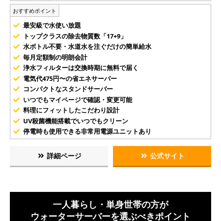
おすすめポイント
最安級で水使い放題
トップクラスの除去物質数「17+9」
水ボトル不要・水道水を注ぐだけの簡単給水
毎月定額制の明朗会計
浄水フィルターは交換時期に無料で届く
電気代475円〜の省エネサーバー
コンパクトなスタンドサーバー
いつでもマイページで確認・変更可能
料理にフィットしたこだわり設計
UV殺菌機能搭載でいつでもクリーン
停電時も使用できる非常用電源ユニットあり
詳細ページ
公式サイト
一人暮らし・単身世帯の方が
ウォーターサーバーを選ぶべきポイント