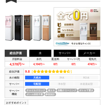
総合評価
水
サーバー
メーカー
月額料金
水代
配送料
サーバー代
電気代
4,578円〜
4,104円〜
0円
0円
474円〜
9.8
［
］
総合評価
水の種類
天然水
浄水
RO水
サーバー
宅配型
浄水型
水道直結型
サーバー
チャイルドロック
省エネ
自動クリーニング
ボトル下置き
機能
ボトル回収不要
静音設計
おすすめポイント