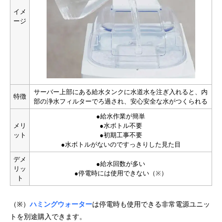
イメ
ージ
サーバー上部にある給水タンクに水道水を注ぎ入れると、内
特徴
部の浄水フィルターでろ過され、安心安全な水がつくられる
●給水作業が簡単
メリ
●水ボトル不要
ット
●初期工事不要
●水ボトルがないのですっきりした見た目
デメ
●給水回数が多い
リッ
●停電時には使用できない（※）
ト
（※）
ハミングウォーター
は停電時も使用できる非常電源ユニッ
トを別途購入できます。