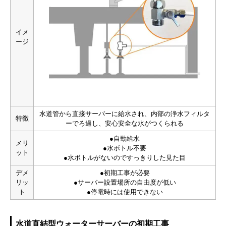
イメ
ージ
水道管から直接サーバーに給水され、内部の浄水フィルタ
特徴
ーでろ過し、安心安全な水がつくられる
●自動給水
メリ
●水ボトル不要
ット
●水ボトルがないのですっきりした見た目
デメ
●初期工事が必要
リッ
●サーバー設置場所の自由度が低い
ト
●停電時には使用できない
水道直結型ウォーターサーバーの初期工事