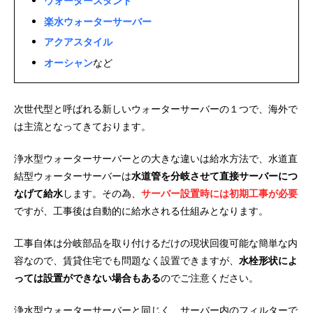
ウォータースタンド
楽水ウォーターサーバー
アクアスタイル
オーシャン
など
次世代型と呼ばれる新しいウォーターサーバーの１つで、海外で
は主流となってきております。
浄水型ウォーターサーバーとの大きな違いは給水方法で、水道直
結型ウォーターサーバーは
水道管を分岐させて直接サーバーにつ
なげて給水
します。その為、
サーバー設置時には初期工事が必要
ですが、工事後は自動的に給水される仕組みとなります。
工事自体は分岐部品を取り付けるだけの現状回復可能な簡単な内
容なので、賃貸住宅でも問題なく設置できますが、
水栓形状によ
っては設置ができない場合もある
のでご注意ください。
浄水型ウォーターサーバーと同じく、サーバー内のフィルターで