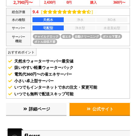
2,790円〜
2,430円
0円
購入
360円〜
9.4
［
］
総合評価
水の種類
天然水
浄水
RO水
サーバー
宅配型
浄水型
水道直結型
サーバー
チャイルドロック
省エネ
自動クリーニング
ボトル下置き
機能
ボトル回収不要
おすすめポイント
天然水ウォーターサーバー最安値
扱いやすい軽量ウォーターパック
電気代360円〜の省エネサーバー
小さい卓上型サーバー
いつでもインターネットで水の注文・変更可能
いつでも無料で配送スキップ可能
詳細ページ
公式サイト
flows