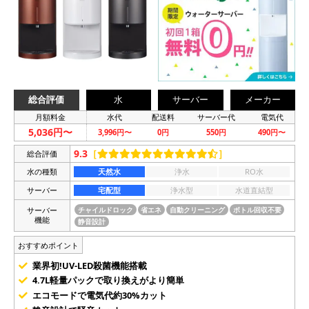
総合評価
水
サーバー
メーカー
月額料金
水代
配送料
サーバー代
電気代
5,036円〜
3,996円〜
0円
550円
490円〜
9.3
［
］
総合評価
水の種類
天然水
浄水
RO水
サーバー
宅配型
浄水型
水道直結型
サーバー
チャイルドロック
省エネ
自動クリーニング
ボトル回収不要
機能
静音設計
おすすめポイント
業界初!UV-LED殺菌機能搭載
4.7L軽量パックで取り換えがより簡単
エコモードで電気代約30%カット