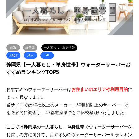
東海
静岡県
一人暮らし・単身世帯
天然水
浄水
PR
静岡県【一人暮らし・単身世帯】ウォーターサーバーお
すすめランキングTOP5
おすすめのウォーターサーバーは
お住まいのエリアや利用目的
に
よって異なります。
当サイトでは40社以上のメーカー、60種類以上のサーバー・水
を徹底的に調査し、47都道府県ごとに比較検証いたしました。
ここでは
静岡県
の
一人暮らし
・
単身世帯
で
ウォーターサーバー
を
お探しの方に向けて、おすすめのウォーターサーバーをランキン