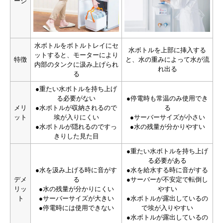
ージ
水ボトルをボトルトレイにセ
水ボトルを上部に挿入する
ットすると、モーターにより
特徴
と、水の重みによって水が流
内部のタンクに汲み上げられ
れ出る
る
●重たい水ボトルを持ち上げ
る必要がない
●停電時も常温のみ使用でき
メリ
●水ボトルが収納されるので
る
ット
埃が入りにくい
●サーバーサイズが小さい
●水ボトルが隠れるのですっ
●水の残量が分かりやすい
きりした見た目
●重たい水ボトルを持ち上げ
る必要がある
●水を汲み上げる時に音がす
●水を給水する時に音がする
デメ
る
●サーバーが不安定で転倒し
リッ
●水の残量が分かりにくい
やすい
ト
●サーバーサイズが大きい
●水ボトルが露出しているの
●停電時には使用できない
で埃が入りやすい
●水ボトルが露出しているの