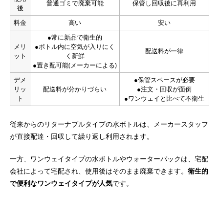
普通ゴミで廃棄可能
保管し回収後に再利用
後
料金
高い
安い
●常に新品で衛生的
メリ
●ボトル内に空気が入りにく
配送料が一律
ット
く新鮮
●置き配可能(メーカーによる)
デメ
●保管スペースが必要
リッ
配送料が分かりづらい
●注文・回収が面倒
ト
●ワンウェイと比べて不衛生
従来からのリターナブルタイプの水ボトルは、メーカースタッフ
が直接配達・回収して繰り返し利用されます。
一方、ワンウェイタイプの水ボトルやウォーターパックは、宅配
会社によって宅配され、使用後はそのまま廃棄できます。
衛生的
で便利なワンウェイタイプが人気
です。