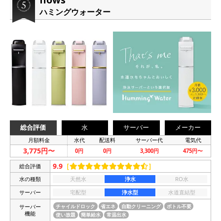
ハミングウォーター
総合評価
水
サーバー
メーカー
月額料金
水代
配送料
サーバー代
電気代
3,775円〜
0円
0円
3,300円
475円〜
9.9
［
］
総合評価
水の種類
天然水
浄水
RO水
サーバー
宅配型
浄水型
水道直結型
サーバー
チャイルドロック
省エネ
自動クリーニング
ボトル不要
機能
使い放題
簡単給水
常温出水