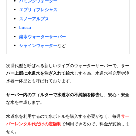
ハミングウォーター
エブリィフレシャス
スノーアルプス
Locca
楽水ウォーターサーバー
シャインウォーター
など
次世代型と呼ばれる新しいタイプのウォーターサーバーで、
サー
バー上部に水道水を注ぎ入れて給水
しする為、水道水補充型や浄
水器一体型とも呼ばれております。
サーバー内のフィルターで水道水の不純物を除去
し、安心・安全
な水を生成します。
水道水を利用するので水ボトルを購入する必要がなく、毎月
サー
バーレンタル代だけの定額制
で利用できるので、料金が変動しま
せん。