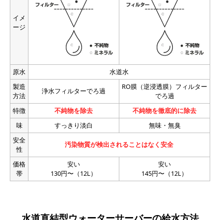
イメ
ージ
原水
水道水
製造
RO膜（逆浸透膜）フィルター
浄水フィルターでろ過
方法
でろ過
特徴
不純物を除去
不純物を徹底的に除去
味
すっきり淡白
無味・無臭
安全
汚染物質が検出されることはなく安全
性
価格
安い
安い
帯
130円〜（12L）
145円〜（12L）
水道直結型ウォーターサーバーの給水方法