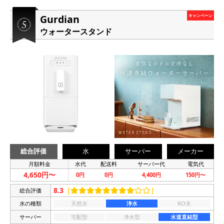
Gurdian
キャンペーン
ウォータースタンド
総合評価
水
サーバー
メーカー
月額料金
水代
配送料
サーバー代
電気代
4,650円〜
0円
0円
4,400円
150円〜
8.3
［
］
総合評価
水の種類
天然水
浄水
RO水
サーバー
宅配型
浄水型
水道直結型