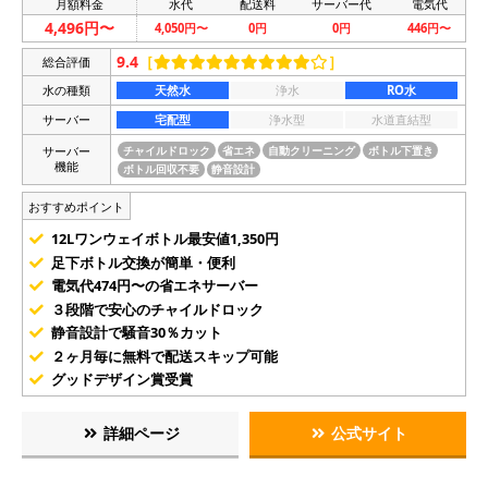
月額料金
水代
配送料
サーバー代
電気代
4,496円〜
4,050円〜
0円
0円
446円〜
9.4
［
］
総合評価
水の種類
天然水
浄水
RO水
サーバー
宅配型
浄水型
水道直結型
サーバー
チャイルドロック
省エネ
自動クリーニング
ボトル下置き
機能
ボトル回収不要
静音設計
おすすめポイント
12Lワンウェイボトル最安値1,350円
足下ボトル交換が簡単・便利
電気代474円〜の省エネサーバー
３段階で安心のチャイルドロック
静音設計で騒音30％カット
２ヶ月毎に無料で配送スキップ可能
グッドデザイン賞受賞
詳細ページ
公式サイト