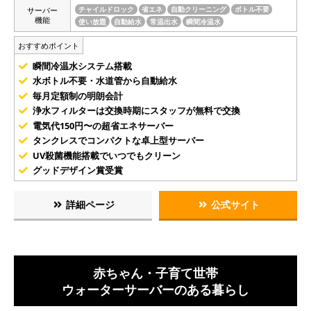
サーバー
チャイルドロック
省エネ
自動クリーニング
ボトル不要
機能
使い放題
自動給水
常温出水
瞬間冷温水
おすすめポイント
瞬間冷温水システム搭載
水ボトル不要・水道管から自動給水
毎月定額制の明朗会計
浄水フィルターは交換時期にスタッフが無料で交換
電気代150円〜の超省エネサーバー
タンクレスでコンパクトな卓上型サーバー
UV殺菌機能搭載でいつでもクリーン
グッドデザイン賞受賞
詳細ページ
公式サイト
赤ちゃん・子育て世帯
ウォーターサーバーのある暮らし