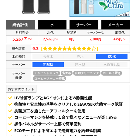
総合評価
水
サーバー
メーカー
月額料金
水代
配送料
サーバー代
電気代
5,267円〜
2,592円〜
0円
2,200円
475円〜
9.3
［
］
総合評価
水の種類
天然水
浄水
RO水
サーバー
宅配型
浄水型
水道直結型
サーバー
チャイルドロック
省エネ
自動クリーニング
ボトル下置き
機能
コーヒーメーカー搭載
おすすめポイント
UV除菌ランプとAGイオンによるW除菌性能
抗菌性と安全性の基準をクリアしたSIAA/SEK抗菌マーク認証
抗菌加工を施したエアフィルターを使用
コーヒーマシンを搭載し１台で様々なメニューが楽しめる
操作パネルがサーバー上部で簡単便利
ECOモードによる省エネで消費電力を約45%削減