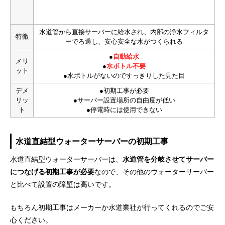
水道管から直接サーバーに給水され、内部の浄水フィルタ
特徴
ーでろ過し、安心安全な水がつくられる
●
自動給水
メリ
●
水ボトル不要
ット
●水ボトルがないのですっきりした見た目
デメ
●初期工事が必要
リッ
●サーバー設置場所の自由度が低い
ト
●停電時には使用できない
水道直結型ウォーターサーバーの初期工事
水道直結型ウォーターサーバーは、
水道管を分岐させてサーバー
につなげる初期工事が必要
なので、その他のウォーターサーバー
と比べて設置の障壁は高いです。
もちろん初期工事はメーカーか水道業社が行ってくれるのでご安
心ください。