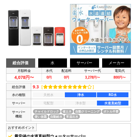
総合評価
水
サーバー
メーカー
月額料金
水代
配送料
サーバー代
電気代
4,078円〜
0円
0円
3,278円〜
800円〜
9.3
［
］
総合評価
水の種類
天然水
浄水
RO水
サーバー
宅配型
浄水型
水道直結型
サーバー
チャイルドロック
省エネ
自動クリーニング
ボトル不要
機能
使い放題
自動給水
常温出水
おすすめポイント
最安値の水道直結型ウォーターサーバー