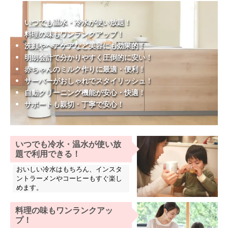
いつでも温水・冷水が使い放題！
料理の味もワンランクアップ！
洗顔やヘアケアなど美容にも効果的！
明朗会計で分かりやすく圧倒的に安い！
赤ちゃんのミルク作りに最適・便利！
サーバーがおしゃれでスタイリッシュ！
自動クリーニング機能が安心・快適！
サポートも親切・丁寧で安心！
いつでも冷水・温水が使い放
題で利用できる！
おいしい冷水はもちろん、インスタ
ントラーメンやコーヒーもすぐ楽し
めます。
料理の味もワンランクアッ
プ！