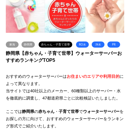
東海
静岡県
赤ちゃん・子育て世帯
RO水
浄水
PR
静岡県【赤ちゃん・子育て世帯】ウォーターサーバーお
すすめランキングTOP5
おすすめのウォーターサーバーは
お住まいのエリアや利用目的
に
よって異なります。
当サイトでは40社以上のメーカー、60種類以上のサーバー・水
を徹底的に調査し、47都道府県ごとに比較検証いたしました。
ここでは
静岡県
の
赤ちゃん
・
子育て世帯
で
ウォーターサーバー
を
お探しの方に向けて、おすすめのウォーターサーバーをランキン
グ形式でご紹介いたします。