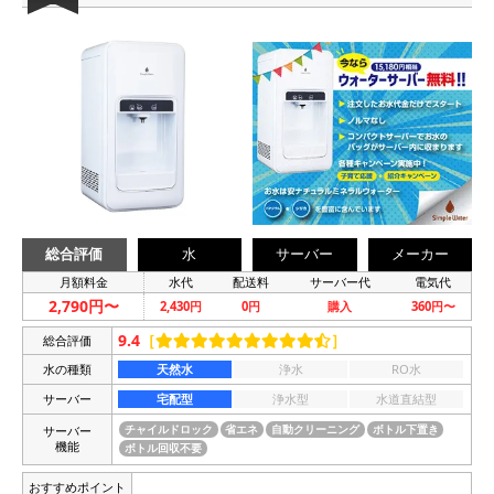
総合評価
水
サーバー
メーカー
月額料金
水代
配送料
サーバー代
電気代
2,790円〜
2,430円
0円
購入
360円〜
9.4
［
］
総合評価
水の種類
天然水
浄水
RO水
サーバー
宅配型
浄水型
水道直結型
サーバー
チャイルドロック
省エネ
自動クリーニング
ボトル下置き
機能
ボトル回収不要
おすすめポイント