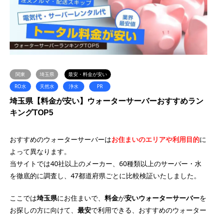
関東
埼玉県
最安・料金が安い
RO水
天然水
浄水
PR
埼玉県【料金が安い】ウォーターサーバーおすすめラン
キングTOP5
おすすめのウォーターサーバーは
お住まいのエリアや利用目的
に
よって異なります。
当サイトでは40社以上のメーカー、60種類以上のサーバー・水
を徹底的に調査し、47都道府県ごとに比較検証いたしました。
ここでは
埼玉県
にお住まいで、
料金
が
安い
ウォーターサーバー
を
お探しの方に向けて、
最安
で利用できる、おすすめのウォーター