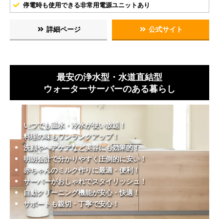
停電時も使用できる非常用電源ユニットあり
詳細ページ
公式サイト
最安の浄水型・水道直結型
ウォーターサーバーのある暮らし
いつでも温水・冷水が使い放題！
料理の味もワンランクアップ！
洗顔やヘアケアなど美容にも効果的！
明朗会計で分かりやすく圧倒的に安い！
赤ちゃんのミルク作りに最適・便利！
サーバーがおしゃれでスタイリッシュ！
自動クリーニング機能が安心・快適！
サポートも親切・丁寧で安心！