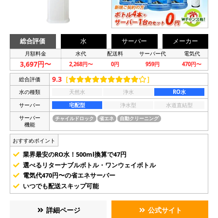
総合評価
水
サーバー
メーカー
月額料金
水代
配送料
サーバー代
電気代
3,697円〜
2,268円〜
0円
959円
470円〜
9.3
［
］
総合評価
水の種類
天然水
浄水
RO水
サーバー
宅配型
浄水型
水道直結型
サーバー
チャイルドロック
省エネ
自動クリーニング
機能
おすすめポイント
業界最安のRO水！500ml換算で47円
選べるリターナブルボトル・ワンウェイボトル
電気代470円〜の省エネサーバー
いつでも配送スキップ可能
詳細ページ
公式サイト