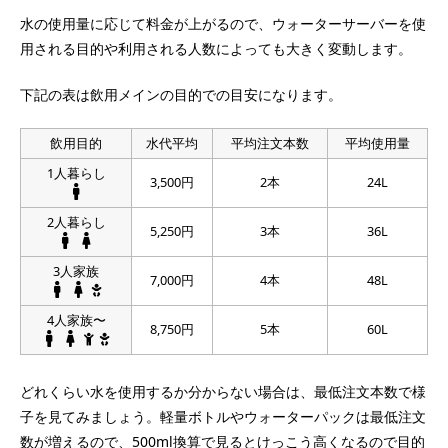
水の使用量に応じて料金が上がるので、ウォーターサーバーを使
用される目的や利用される人数によっても大きく変動します。
下記の表は飲用メインの目的での目安になります。
飲用目的
水代平均
平均注文本数
平均使用量
1人暮らし
3,500円
2本
24L
2人暮らし
5,250円
3本
36L
3人家族
7,000円
4本
48L
4人家族〜
8,750円
5本
60L
どれくらい水を使用するか分からない場合は、最低注文本数で様
子を見てみましょう。軽量ボトルやウォーターパックは最低注文
数が増えるので、500ml換算で見るとけっこう高くなるので目的