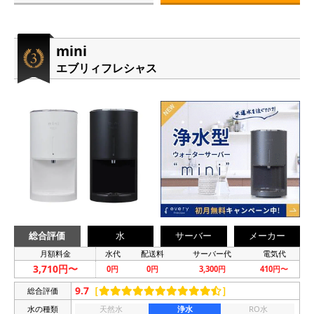
mini
エブリィフレシャス
総合評価
水
サーバー
メーカー
月額料金
水代
配送料
サーバー代
電気代
3,710円〜
0円
0円
3,300円
410円〜
9.7
［
］
総合評価
水の種類
天然水
浄水
RO水