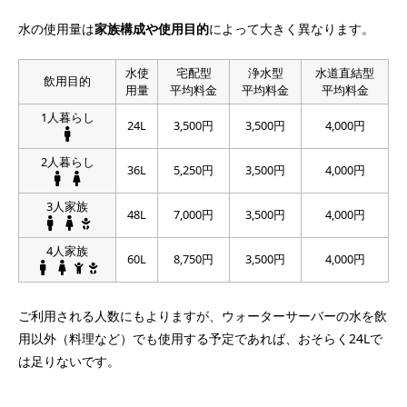
水の使用量は
家族構成や使用目的
によって大きく異なります。
水使
宅配型
浄水型
水道直結型
飲用目的
用量
平均料金
平均料金
平均料金
1人暮らし
24L
3,500円
3,500円
4,000円
2人暮らし
36L
5,250円
3,500円
4,000円
3人家族
48L
7,000円
3,500円
4,000円
4人家族
60L
8,750円
3,500円
4,000円
ご利用される人数にもよりますが、ウォーターサーバーの水を飲
用以外（料理など）でも使用する予定であれば、おそらく24Lで
は足りないです。