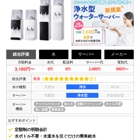
総合評価
水
サーバー
メーカー
月額料金
水代
配送料
サーバー代
電気代
3,180円〜
0円
0円
2,680円
500円〜
9.0
［
］
総合評価
水の種類
天然水
浄水
RO水
サーバー
宅配型
浄水型
水道直結型
サーバー
チャイルドロック
省エネ
自動クリーニング
ボトル不要
機能
使い放題
簡単給水
おすすめポイント
定額制の明朗会計
水ボトル不要・水道水を注ぐだけの簡単給水