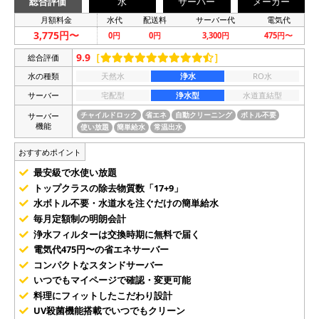
総合評価
水
サーバー
メーカー
月額料金
水代
配送料
サーバー代
電気代
3,775円〜
0円
0円
3,300円
475円〜
9.9
［
］
総合評価
水の種類
天然水
浄水
RO水
サーバー
宅配型
浄水型
水道直結型
サーバー
チャイルドロック
省エネ
自動クリーニング
ボトル不要
機能
使い放題
簡単給水
常温出水
おすすめポイント
最安級で水使い放題
トップクラスの除去物質数「17+9」
水ボトル不要・水道水を注ぐだけの簡単給水
毎月定額制の明朗会計
浄水フィルターは交換時期に無料で届く
電気代475円〜の省エネサーバー
コンパクトなスタンドサーバー
いつでもマイページで確認・変更可能
料理にフィットしたこだわり設計
UV殺菌機能搭載でいつでもクリーン