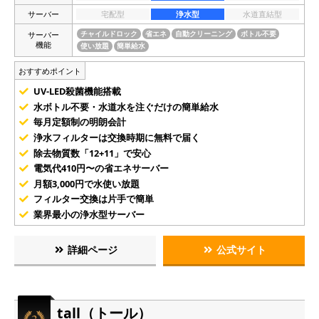
サーバー
宅配型
浄水型
水道直結型
サーバー
チャイルドロック
省エネ
自動クリーニング
ボトル不要
機能
使い放題
簡単給水
おすすめポイント
UV-LED殺菌機能搭載
水ボトル不要・水道水を注ぐだけの簡単給水
毎月定額制の明朗会計
浄水フィルターは交換時期に無料で届く
除去物質数「12+11」で安心
電気代410円〜の省エネサーバー
月額3,000円で水使い放題
フィルター交換は片手で簡単
業界最小の浄水型サーバー
詳細ページ
公式サイト
tall（トール）