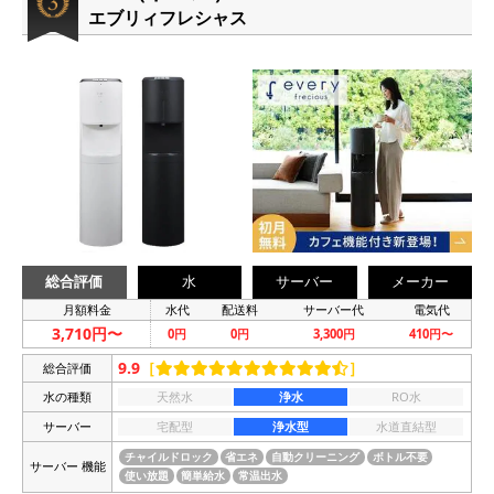
エブリィフレシャス
総合評価
水
サーバー
メーカー
月額料金
水代
配送料
サーバー代
電気代
3,710円〜
0円
0円
3,300円
410円〜
9.9
［
］
総合評価
水の種類
天然水
浄水
RO水
サーバー
宅配型
浄水型
水道直結型
チャイルドロック
省エネ
自動クリーニング
ボトル不要
サーバー 機能
使い放題
簡単給水
常温出水