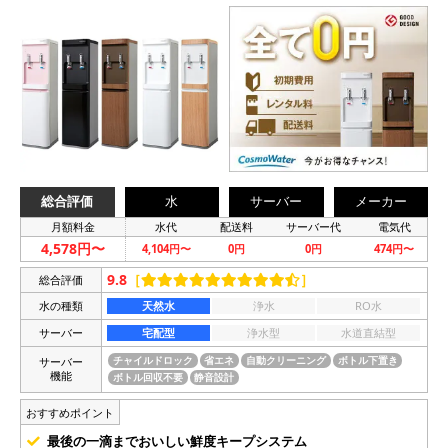
総合評価
水
サーバー
メーカー
月額料金
水代
配送料
サーバー代
電気代
4,578円〜
4,104円〜
0円
0円
474円〜
9.8
［
］
総合評価
水の種類
天然水
浄水
RO水
サーバー
宅配型
浄水型
水道直結型
サーバー
チャイルドロック
省エネ
自動クリーニング
ボトル下置き
機能
ボトル回収不要
静音設計
おすすめポイント
最後の一滴までおいしい鮮度キープシステム