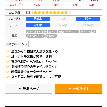
4,712円〜
4,212円〜
0円
0円
500円〜
9.2
［
］
総合評価
水の種類
天然水
浄水
RO水
サーバー
宅配型
浄水型
水道直結型
サーバー
チャイルドロック
省エネ
自動クリーニング
ボトル下置き
機能
ボトル回収不要
静音設計
おすすめポイント
全国から３種類の天然水を選べる
足下ボトル交換が簡単・便利
電気代487円〜の省エネサーバー
３段階で安心のチャイルドロック
静音設計ウォーターサーバー
２ヶ月毎に無料で配送スキップ可能
詳細ページ
公式サイト