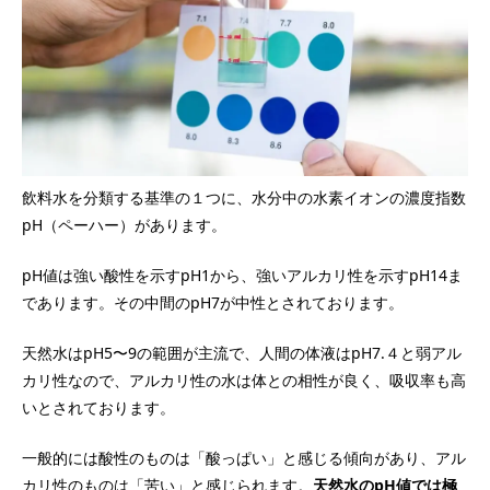
飲料水を分類する基準の１つに、水分中の水素イオンの濃度指数
pH（ペーハー）があります。
pH値は強い酸性を示すpH1から、強いアルカリ性を示すpH14ま
であります。その中間のpH7が中性とされております。
天然水はpH5〜9の範囲が主流で、人間の体液はpH7.４と弱アル
カリ性なので、アルカリ性の水は体との相性が良く、吸収率も高
いとされております。
一般的には酸性のものは「酸っぱい」と感じる傾向があり、アル
カリ性のものは「苦い」と感じられます。
天然水のpH値では極