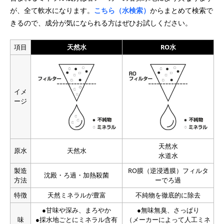
が、全て軟水になります。
こちら（水検索）
からまとめて検索で
きるので、成分が気になられる方はぜひお試しください。
項目
天然水
RO水
イメ
ージ
天然水
原水
天然水
水道水
製造
RO膜（逆浸透膜）フィルタ
沈殿・ろ過・加熱殺菌
方法
ーでろ過
特徴
天然ミネラルが豊富
不純物を徹底的に除去
●甘味や深み、まろやか
●無味無臭、さっぱり
味
●採水地ごとにミネラル含有
（メーカーによって人工ミネ