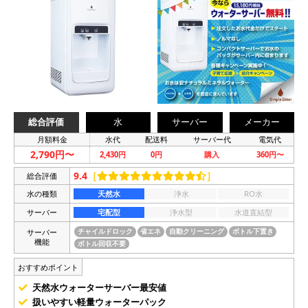
総合評価
水
サーバー
メーカー
月額料金
水代
配送料
サーバー代
電気代
2,790円〜
2,430円
0円
購入
360円〜
9.4
［
］
総合評価
水の種類
天然水
浄水
RO水
サーバー
宅配型
浄水型
水道直結型
サーバー
チャイルドロック
省エネ
自動クリーニング
ボトル下置き
機能
ボトル回収不要
おすすめポイント
天然水ウォーターサーバー最安値
扱いやすい軽量ウォーターパック