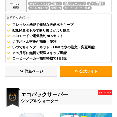
サーバー
チャイルドロック
省エネ
自動クリーニング
ボトル下置き
機能
ボトル回収不要
常温出水
コーヒーメーカー搭載
おすすめポイント
フレッシュ機能で新鮮な天然水をキープ
9.3L軽量ボトルで取り換えがより簡単
エコモードで電気代約70%カット
足下ボトル交換が簡単・便利
いつでもインターネット・LINEで水の注文・変更可能
２ヵ月毎に無料で配送スキップ可能
コーヒーメーカー機能搭載で1台2役
詳細ページ
公式サイト
エコパックサーバー
キャンペーン
シンプルウォーター