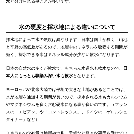
水
と分けられる事ことが多いです。
水の硬度と採水地による違いについて
採水地によって水の硬度は異なります。日本は国土が狭く、山地
と平野の高低差があるので、地層中のミネラルを吸収する期間が
短く、採水できる水はミネラル成分が少ない軟水になります。
日本の自然水の多くが軟水で、もちろん水道水も軟水なので、
日
本人にもっとも馴染み深い水も軟水
となります。
ヨーロッパや北米大陸では平坦で大きな土地があるところでは、
水が地層を通過する期間が長いので、採水される水もカルシウム
やマグネシウムを多く含む硬水になる事が多いのです。（フラン
スの「エビアン」や「コントレックス」、ドイツの「ゲロルシュ
タイナー」など）
ミネラルの含有量は地層や地形、天候など様々な要因を受けてい