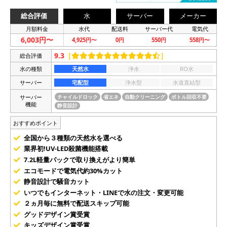
総合評価
水
サーバー
メーカー
月額料金
水代
配送料
サーバー代
電気代
6,003円〜
4,925円〜
0円
550円
558円〜
9.3
［
］
総合評価
水の種類
天然水
浄水
RO水
サーバー
宅配型
浄水型
水道直結型
サーバー
チャイルドロック
省エネ
自動クリーニング
ボトル回収不要
機能
静音設計
おすすめポイント
全国から３種類の天然水を選べる
業界初!UV-LED殺菌機能搭載
7.2L軽量パックで取り換えがより簡単
エコモードで電気代約30%カット
静音設計で騒音カット
いつでもインターネット・LINEで水の注文・変更可能
２ヵ月毎に無料で配送スキップ可能
グッドデザイン賞受賞
キッズデザイン賞受賞