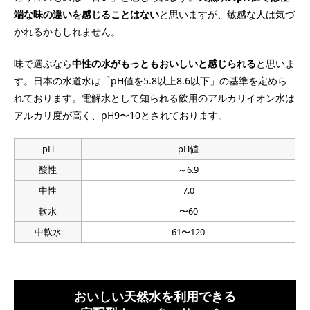
端な味の違いを感じることはない
と思いますが、敏感な人は気づ
かれるかもしれません。
味で選ぶなら
中性の水がもっともおいしいと感じられる
と思いま
す。日本の水道水は「pH値を5.8以上8.6以下」の基準を定めら
れております。電解水として知られる飲用のアルカリイオン水は
アルカリ度が高く、pH9〜10とされております。
pH
pH値
酸性
～6.9
中性
7.0
軟水
〜60
中軟水
61〜120
おいしい天然水を利用できる