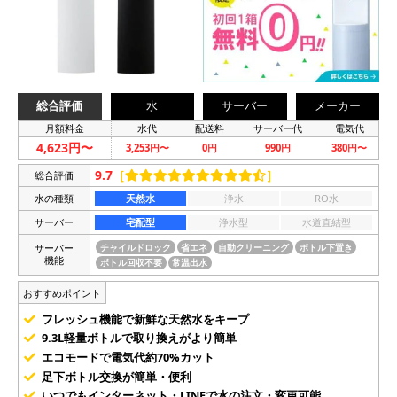
総合評価
水
サーバー
メーカー
月額料金
水代
配送料
サーバー代
電気代
4,623円〜
3,253円〜
0円
990円
380円〜
9.7
［
］
総合評価
水の種類
天然水
浄水
RO水
サーバー
宅配型
浄水型
水道直結型
サーバー
チャイルドロック
省エネ
自動クリーニング
ボトル下置き
機能
ボトル回収不要
常温出水
おすすめポイント
フレッシュ機能で新鮮な天然水をキープ
9.3L軽量ボトルで取り換えがより簡単
エコモードで電気代約70%カット
足下ボトル交換が簡単・便利
いつでもインターネット・LINEで水の注文・変更可能