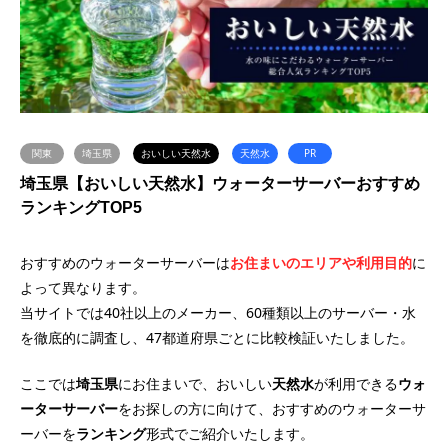
関東
埼玉県
おいしい天然水
天然水
PR
埼玉県【おいしい天然水】ウォーターサーバーおすすめ
ランキングTOP5
おすすめのウォーターサーバーは
お住まいのエリアや利用目的
に
よって異なります。
当サイトでは40社以上のメーカー、60種類以上のサーバー・水
を徹底的に調査し、47都道府県ごとに比較検証いたしました。
ここでは
埼玉県
にお住まいで、おいしい
天然水
が利用できる
ウォ
ーターサーバー
をお探しの方に向けて、おすすめのウォーターサ
ーバーを
ランキング
形式でご紹介いたします。