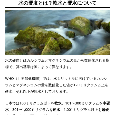
水の硬度とは？軟水と硬水について
水の硬度とはカルシウムとマグネシウムの量から数値化される指
標で、算出基準は国によって異なります。
WHO（世界保健機関）では、水１リットルに溶けているカルシ
ウムとマグネシウムの量を数値化した値が120ミリグラム以上を
硬水、それ以下が軟水としております。
日本では100ミリグラム以下を
軟水
、101〜300ミリグラムを
中硬
水
、301〜1,000ミリグラムを
硬水
、1,001ミリグラム以上を
超硬