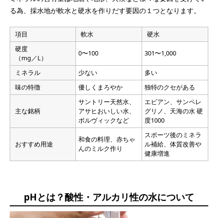
る為、採水地が軟水と硬水を作りだす要因の１つとなります。
項目
軟水
硬水
硬度
0〜100
301〜1,000
（mg／L）
ミネラル
少ない
多い
味の特徴
優しくまろやか
独特のクセがある
サントリー天然水、
エビアン、サンペレ
主な銘柄
アサヒおいしい水、
グリノ、天海の水 硬
ボルヴィックなど
度1000
スポーツ後のミネラ
和食の料理、赤ちゃ
おすすめ用途
ル補給、体質改善や
んのミルク作り
健康増進
pHとは？酸性・アルカリ性の水について