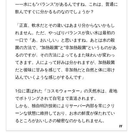
――水にも“バランス”があるんですね。これは、普通に
飲んですぐに分かるものなのでしょうか？
「正直、軟水だとその違いはあまり分からないかもし
れません。ただ、やっぱりバランスが良い水は最初の
一口で『あ、おいしい』と思いますね。あとは水の殺
菌の方法で、“加熱殺菌”と“非加熱殺菌”というものがあ
るのですが、その方法によってもまた味わいが変わっ
てきます。人によって好みは分かれますが、加熱殺菌
だと後味に甘みを感じて、非加熱だと自然と体に溶け
込んでいくような感じがするんです」
1位に選ばれた『コスモウォーター』の天然水は、産地
でボトリングされて自宅まで直送されます。
しかも、独自特許技術によりサーバー内部を常にクリ
ーンな状態に維持しており、お水の鮮度が保たれてい
るところがおいしさの秘密なのかもしれません。