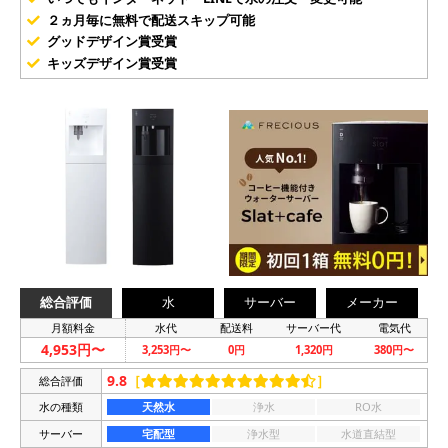
２ヵ月毎に無料で配送スキップ可能
グッドデザイン賞受賞
キッズデザイン賞受賞
総合評価
水
サーバー
メーカー
月額料金
水代
配送料
サーバー代
電気代
4,953円〜
3,253円〜
0円
1,320円
380円〜
9.8
［
］
総合評価
水の種類
天然水
浄水
RO水
サーバー
宅配型
浄水型
水道直結型