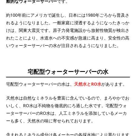
般的なウォーターサーバー
です。
約100年前にアメリカで誕生し、日本には1980年ごろから普及さ
れるようになりました。一般家庭に浸透するようになったきっか
けは、関東大震災です。原子力発電施設から放射性物質が検出さ
れたことにより、水道水への不安感が急速に高まり、安全性の高
いウォーターサーバーの水が注目されるようになりました。
宅配型ウォーターサーバーの水
宅配型ウォーターサーバーの水は、
天然水とRO水
があります。
天然水は自然なミネラルを豊富に含んでいるので、まろやかでお
いしく、RO水は不純物を徹底的にろ過した水です。宅配型ウォ
ーターサーバーのRO水は、人工ミネラルを添加しているメーカ
ーも多く、天然水の味に寄せられております。
含まれるミネラル成分は各メーカーの各採水地により異なります