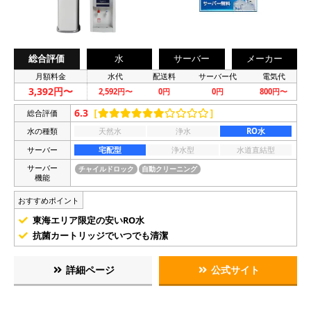
総合評価
水
サーバー
メーカー
月額料金
水代
配送料
サーバー代
電気代
3,392円〜
2,592円〜
0円
0円
800円〜
6.3
［
］
総合評価
水の種類
天然水
浄水
RO水
サーバー
宅配型
浄水型
水道直結型
サーバー
チャイルドロック
自動クリーニング
機能
おすすめポイント
東海エリア限定の安いRO水
抗菌カートリッジでいつでも清潔
詳細ページ
公式サイト