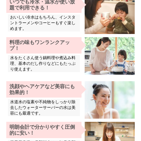
いつでも冷水・温水が使い放
題で利用できる！
おいしい冷水はもちろん、インスタ
ントラーメンやコーヒーもすぐ楽し
めます。
料理の味もワンランクアッ
プ！
水をたくさん使う鍋料理や煮込み料
理、基本のだし作りなどにもたっぷ
り使えます。
洗顔やヘアケアなど美容にも
効果的！
水道水の塩素や不純物をしっかり除
去したウォーターサーバーの水は美
容にも最適です。
明朗会計で分かりやすく圧倒
的に安い！