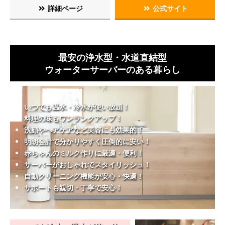
詳細ページ
公式サイト
最安の浄水型・水道直結型
ウォーターサーバーのある暮らし
いつでも温水・冷水が使い放題！
料理の味もワンランクアップ！
洗顔やヘアケアなど美容にも効果的！
明朗会計で分かりやすく圧倒的に安い！
赤ちゃんのミルク作りに最適・便利！
サーバーがおしゃれでスタイリッシュ！
自動クリーニング機能が安心・快適！
サポートも親切・丁寧で安心！