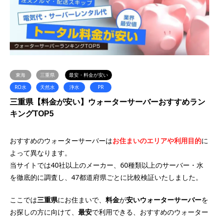
東海
三重県
最安・料金が安い
RO水
天然水
浄水
PR
三重県【料金が安い】ウォーターサーバーおすすめラン
キングTOP5
おすすめのウォーターサーバーは
お住まいのエリアや利用目的
に
よって異なります。
当サイトでは40社以上のメーカー、60種類以上のサーバー・水
を徹底的に調査し、47都道府県ごとに比較検証いたしました。
ここでは
三重県
にお住まいで、
料金
が
安い
ウォーターサーバー
を
お探しの方に向けて、
最安
で利用できる、おすすめのウォーター