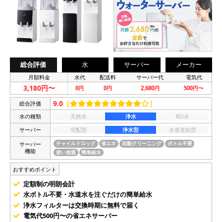
総合評価
水
サーバー
メーカー
月額料金
水代
配送料
サーバー代
電気代
3,180円〜
0円
0円
2,680円
500円〜
9.0
［
］
総合評価
水の種類
天然水
浄水
RO水
サーバー
宅配型
浄水型
水道直結型
サーバー
チャイルドロック
省エネ
自動クリーニング
ボトル不要
機能
使い放題
簡単給水
おすすめポイント
定額制の明朗会計
水ボトル不要・水道水を注ぐだけの簡単給水
浄水フィルターは交換時期に無料で届く
電気代500円〜の省エネサーバー