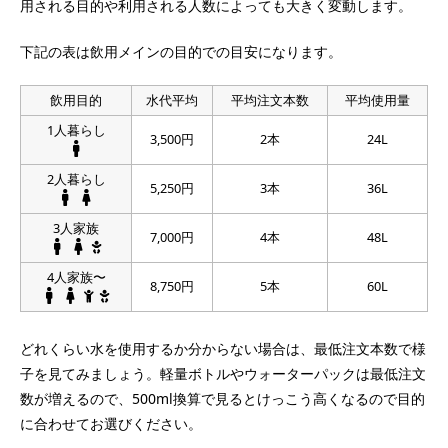
用される目的や利用される人数によっても大きく変動します。
下記の表は飲用メインの目的での目安になります。
飲用目的
水代平均
平均注文本数
平均使用量
1人暮らし
3,500円
2本
24L
2人暮らし
5,250円
3本
36L
3人家族
7,000円
4本
48L
4人家族〜
8,750円
5本
60L
どれくらい水を使用するか分からない場合は、最低注文本数で様
子を見てみましょう。軽量ボトルやウォーターパックは最低注文
数が増えるので、500ml換算で見るとけっこう高くなるので目的
に合わせてお選びください。