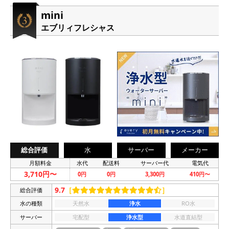
mini
エブリィフレシャス
総合評価
水
サーバー
メーカー
月額料金
水代
配送料
サーバー代
電気代
3,710円〜
0円
0円
3,300円
410円〜
9.7
［
］
総合評価
水の種類
天然水
浄水
RO水
サーバー
宅配型
浄水型
水道直結型