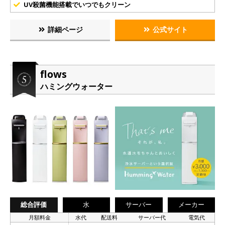
UV殺菌機能搭載でいつでもクリーン
詳細ページ
公式サイト
flows
ハミングウォーター
総合評価
水
サーバー
メーカー
月額料金
水代
配送料
サーバー代
電気代