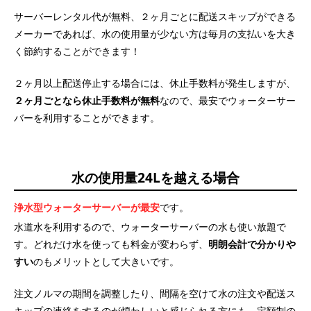
サーバーレンタル代が無料、２ヶ月ごとに配送スキップができる
メーカーであれば、水の使用量が少ない方は毎月の支払いを大き
く節約することができます！
２ヶ月以上配送停止する場合には、休止手数料が発生しますが、
２ヶ月ごとなら休止手数料が無料
なので、最安でウォーターサー
バーを利用することができます。
水の使用量24Lを越える場合
浄水型ウォーターサーバーが最安
です。
水道水を利用するので、ウォーターサーバーの水も使い放題で
す。どれだけ水を使っても料金が変わらず、
明朗会計で分かりや
すい
のもメリットとして大きいです。
注文ノルマの期間を調整したり、間隔を空けて水の注文や配送ス
キップの連絡をするのが煩わしいと感じられる方にも、定額制の