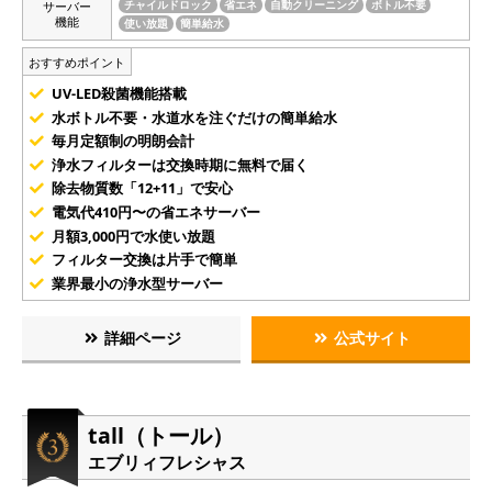
サーバー
チャイルドロック
省エネ
自動クリーニング
ボトル不要
機能
使い放題
簡単給水
おすすめポイント
UV-LED殺菌機能搭載
水ボトル不要・水道水を注ぐだけの簡単給水
毎月定額制の明朗会計
浄水フィルターは交換時期に無料で届く
除去物質数「12+11」で安心
電気代410円〜の省エネサーバー
月額3,000円で水使い放題
フィルター交換は片手で簡単
業界最小の浄水型サーバー
詳細ページ
公式サイト
tall（トール）
エブリィフレシャス