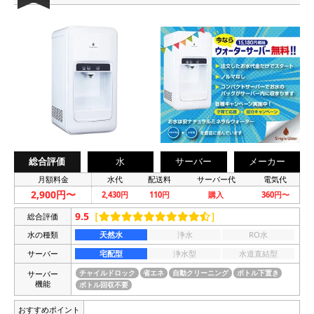
総合評価
水
サーバー
メーカー
月額料金
水代
配送料
サーバー代
電気代
2,900円〜
2,430円
110円
購入
360円〜
9.5
［
］
総合評価
水の種類
天然水
浄水
RO水
サーバー
宅配型
浄水型
水道直結型
サーバー
チャイルドロック
省エネ
自動クリーニング
ボトル下置き
機能
ボトル回収不要
おすすめポイント