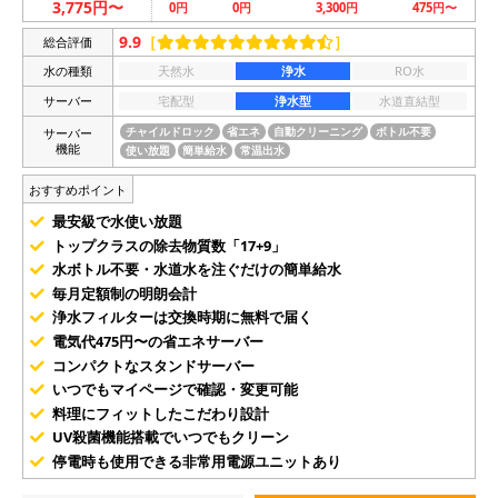
3,775円〜
0円
0円
3,300円
475円〜
9.9
［
］
総合評価
水の種類
天然水
浄水
RO水
サーバー
宅配型
浄水型
水道直結型
サーバー
チャイルドロック
省エネ
自動クリーニング
ボトル不要
機能
使い放題
簡単給水
常温出水
おすすめポイント
最安級で水使い放題
トップクラスの除去物質数「17+9」
水ボトル不要・水道水を注ぐだけの簡単給水
毎月定額制の明朗会計
浄水フィルターは交換時期に無料で届く
電気代475円〜の省エネサーバー
コンパクトなスタンドサーバー
いつでもマイページで確認・変更可能
料理にフィットしたこだわり設計
UV殺菌機能搭載でいつでもクリーン
停電時も使用できる非常用電源ユニットあり