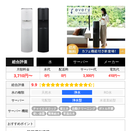
総合評価
水
サーバー
メーカー
月額料金
水代
配送料
サーバー代
電気代
3,710円〜
0円
0円
3,300円
410円〜
9.9
［
］
総合評価
水の種類
天然水
浄水
RO水
サーバー
宅配型
浄水型
水道直結型
チャイルドロック
省エネ
自動クリーニング
ボトル不要
サーバー 機能
使い放題
簡単給水
常温出水
おすすめポイント