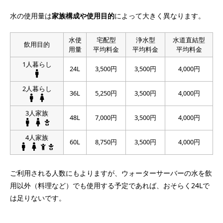
水の使用量は
家族構成や使用目的
によって大きく異なります。
水使
宅配型
浄水型
水道直結型
飲用目的
用量
平均料金
平均料金
平均料金
1人暮らし
24L
3,500円
3,500円
4,000円
2人暮らし
36L
5,250円
3,500円
4,000円
3人家族
48L
7,000円
3,500円
4,000円
4人家族
60L
8,750円
3,500円
4,000円
ご利用される人数にもよりますが、ウォーターサーバーの水を飲
用以外（料理など）でも使用する予定であれば、おそらく24Lで
は足りないです。