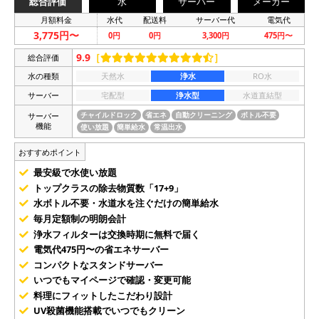
総合評価
水
サーバー
メーカー
月額料金
水代
配送料
サーバー代
電気代
3,775円〜
0円
0円
3,300円
475円〜
9.9
［
］
総合評価
水の種類
天然水
浄水
RO水
サーバー
宅配型
浄水型
水道直結型
サーバー
チャイルドロック
省エネ
自動クリーニング
ボトル不要
機能
使い放題
簡単給水
常温出水
おすすめポイント
最安級で水使い放題
トップクラスの除去物質数「17+9」
水ボトル不要・水道水を注ぐだけの簡単給水
毎月定額制の明朗会計
浄水フィルターは交換時期に無料で届く
電気代475円〜の省エネサーバー
コンパクトなスタンドサーバー
いつでもマイページで確認・変更可能
料理にフィットしたこだわり設計
UV殺菌機能搭載でいつでもクリーン