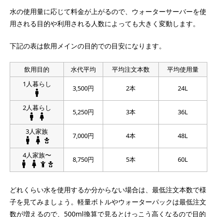
水の使用量に応じて料金が上がるので、ウォーターサーバーを使
用される目的や利用される人数によっても大きく変動します。
下記の表は飲用メインの目的での目安になります。
飲用目的
水代平均
平均注文本数
平均使用量
1人暮らし
3,500円
2本
24L
2人暮らし
5,250円
3本
36L
3人家族
7,000円
4本
48L
4人家族〜
8,750円
5本
60L
どれくらい水を使用するか分からない場合は、最低注文本数で様
子を見てみましょう。軽量ボトルやウォーターパックは最低注文
数が増えるので、500ml換算で見るとけっこう高くなるので目的