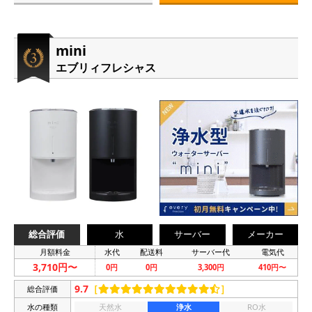
mini
エブリィフレシャス
総合評価
水
サーバー
メーカー
月額料金
水代
配送料
サーバー代
電気代
3,710円〜
0円
0円
3,300円
410円〜
9.7
［
］
総合評価
水の種類
天然水
浄水
RO水