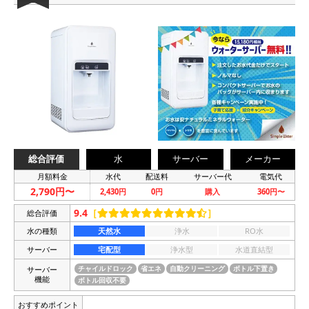
総合評価
水
サーバー
メーカー
月額料金
水代
配送料
サーバー代
電気代
2,790円〜
2,430円
0円
購入
360円〜
9.4
［
］
総合評価
水の種類
天然水
浄水
RO水
サーバー
宅配型
浄水型
水道直結型
サーバー
チャイルドロック
省エネ
自動クリーニング
ボトル下置き
機能
ボトル回収不要
おすすめポイント