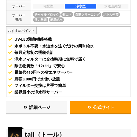
サーバー
宅配型
浄水型
水道直結型
サーバー
チャイルドロック
省エネ
自動クリーニング
ボトル不要
機能
使い放題
簡単給水
おすすめポイント
UV-LED殺菌機能搭載
水ボトル不要・水道水を注ぐだけの簡単給水
毎月定額制の明朗会計
浄水フィルターは交換時期に無料で届く
除去物質数「12+11」で安心
電気代410円〜の省エネサーバー
月額3,000円で水使い放題
フィルター交換は片手で簡単
業界最小の浄水型サーバー
詳細ページ
公式サイト
tall（トール）