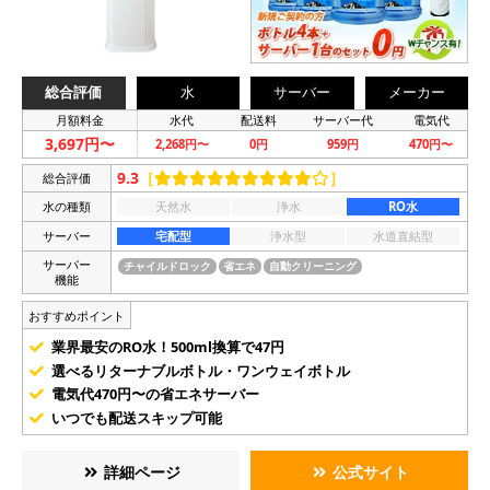
総合評価
水
サーバー
メーカー
月額料金
水代
配送料
サーバー代
電気代
3,697円〜
2,268円〜
0円
959円
470円〜
9.3
［
］
総合評価
水の種類
天然水
浄水
RO水
サーバー
宅配型
浄水型
水道直結型
サーバー
チャイルドロック
省エネ
自動クリーニング
機能
おすすめポイント
業界最安のRO水！500ml換算で47円
選べるリターナブルボトル・ワンウェイボトル
電気代470円〜の省エネサーバー
いつでも配送スキップ可能
詳細ページ
公式サイト