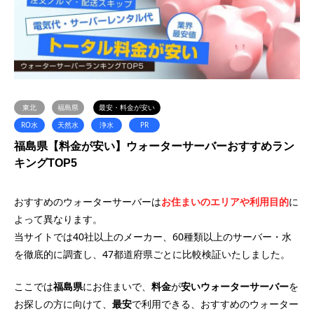
東北
福島県
最安・料金が安い
RO水
天然水
浄水
PR
福島県【料金が安い】ウォーターサーバーおすすめラン
キングTOP5
おすすめのウォーターサーバーは
お住まいのエリアや利用目的
に
よって異なります。
当サイトでは40社以上のメーカー、60種類以上のサーバー・水
を徹底的に調査し、47都道府県ごとに比較検証いたしました。
ここでは
福島県
にお住まいで、
料金
が
安い
ウォーターサーバー
を
お探しの方に向けて、
最安
で利用できる、おすすめのウォーター