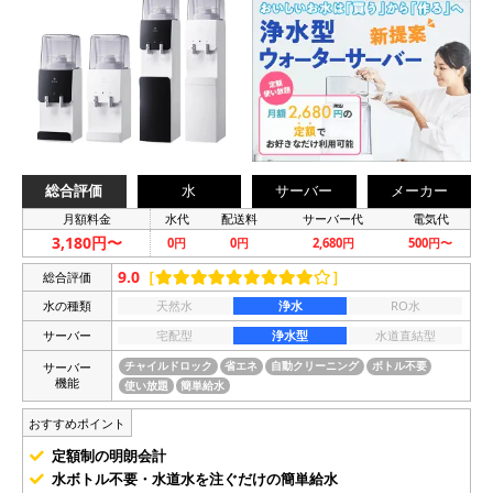
総合評価
水
サーバー
メーカー
月額料金
水代
配送料
サーバー代
電気代
3,180円〜
0円
0円
2,680円
500円〜
9.0
［
］
総合評価
水の種類
天然水
浄水
RO水
サーバー
宅配型
浄水型
水道直結型
サーバー
チャイルドロック
省エネ
自動クリーニング
ボトル不要
機能
使い放題
簡単給水
おすすめポイント
定額制の明朗会計
水ボトル不要・水道水を注ぐだけの簡単給水