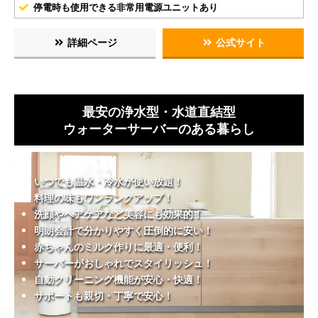
停電時も使用できる非常用電源ユニットあり
詳細ページ
公式サイト
最安の浄水型・水道直結型
ウォーターサーバーのある暮らし
いつでも温水・冷水が使い放題！
料理の味もワンランクアップ！
洗顔やヘアケアなど美容にも効果的！
明朗会計で分かりやすく圧倒的に安い！
赤ちゃんのミルク作りに最適・便利！
サーバーがおしゃれでスタイリッシュ！
自動クリーニング機能が安心・快適！
サポートも親切・丁寧で安心！