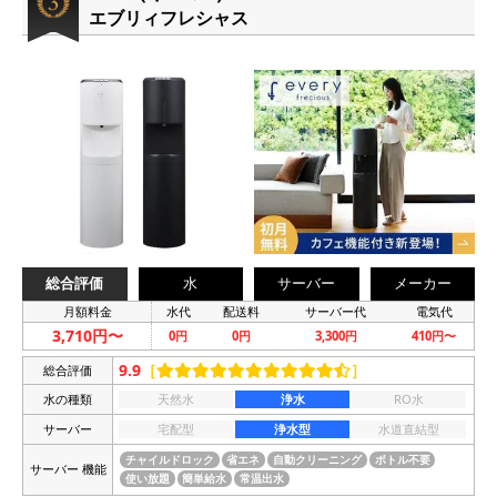
エブリィフレシャス
総合評価
水
サーバー
メーカー
月額料金
水代
配送料
サーバー代
電気代
3,710円〜
0円
0円
3,300円
410円〜
9.9
［
］
総合評価
水の種類
天然水
浄水
RO水
サーバー
宅配型
浄水型
水道直結型
チャイルドロック
省エネ
自動クリーニング
ボトル不要
サーバー 機能
使い放題
簡単給水
常温出水