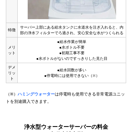
サーバー上部にある給水タンクに水道水を注ぎ入れると、内
特徴
部の浄水フィルターでろ過され、安心安全な水がつくられる
●給水作業が簡単
メリ
●水ボトル不要
ット
●初期工事不要
●水ボトルがないのですっきりした見た目
デメ
●給水回数が多い
リッ
●停電時には使用できない（※）
ト
（※）
ハミングウォーター
は停電時も使用できる非常電源ユニッ
トを別途購入できます。
浄水型ウォーターサーバーの料金