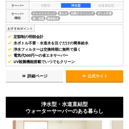
サーバー
宅配型
浄水型
水道直結型
サーバー
チャイルドロック
省エネ
自動クリーニング
ボトル不要
機能
使い放題
簡単給水
おすすめポイント
定額制の明朗会計
水ボトル不要・水道水を注ぐだけの簡単給水
浄水フィルターは交換時期に無料で届く
電気代500円〜の省エネサーバー
UV殺菌機能搭載でいつでもクリーン
詳細ページ
公式サイト
浄水型・水道直結型
ウォーターサーバーのある暮らし