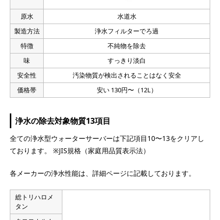
原水
水道水
製造方法
浄水フィルターでろ過
特徴
不純物を除去
味
すっきり淡白
安全性
汚染物質が検出されることはなく安全
価格帯
安い 130円〜（12L）
浄水の除去対象物質13項目
全ての浄水型ウォーターサーバーは下記項目10〜13をクリアし
ております。 ※JIS規格（家庭用品質表示法）
各メーカーの浄水性能は、詳細ページに記載しております。
総トリハロメ
タン