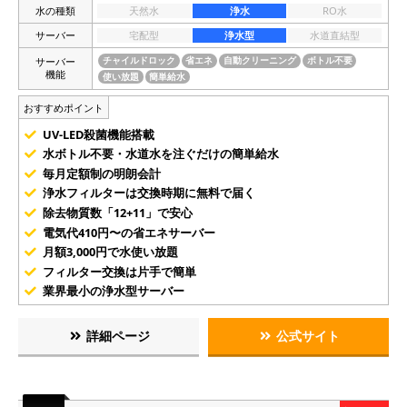
水の種類
天然水
浄水
RO水
サーバー
宅配型
浄水型
水道直結型
サーバー
チャイルドロック
省エネ
自動クリーニング
ボトル不要
機能
使い放題
簡単給水
おすすめポイント
UV-LED殺菌機能搭載
水ボトル不要・水道水を注ぐだけの簡単給水
毎月定額制の明朗会計
浄水フィルターは交換時期に無料で届く
除去物質数「12+11」で安心
電気代410円〜の省エネサーバー
月額3,000円で水使い放題
フィルター交換は片手で簡単
業界最小の浄水型サーバー
詳細ページ
公式サイト