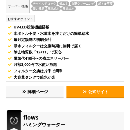
チャイルドロック
省エネ
自動クリーニング
ボトル不要
サーバー 機能
使い放題
簡単給水
常温出水
おすすめポイント
UV-LED殺菌機能搭載
水ボトル不要・水道水を注ぐだけの簡単給水
毎月定額制の明朗会計
浄水フィルターは交換時期に無料で届く
除去物質数「12+11」で安心
電気代410円〜の省エネサーバー
月額3,000円で水使い放題
フィルター交換は片手で簡単
大容量タンクで給水が楽
詳細ページ
公式サイト
flows
ハミングウォーター