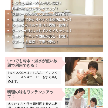
いつでも温水・冷水が使い放題！
料理の味もワンランクアップ！
洗顔やヘアケアなど美容にも効果的！
明朗会計で分かりやすく圧倒的に安い！
赤ちゃんのミルク作りに最適・便利！
サーバーがおしゃれでスタイリッシュ！
自動クリーニング機能が安心・快適！
サポートも親切・丁寧で安心！
いつでも冷水・温水が使い放
題で利用できる！
おいしい冷水はもちろん、インスタ
ントラーメンやコーヒーもすぐ楽し
めます。
料理の味もワンランクアッ
プ！
水をたくさん使う鍋料理や煮込み料