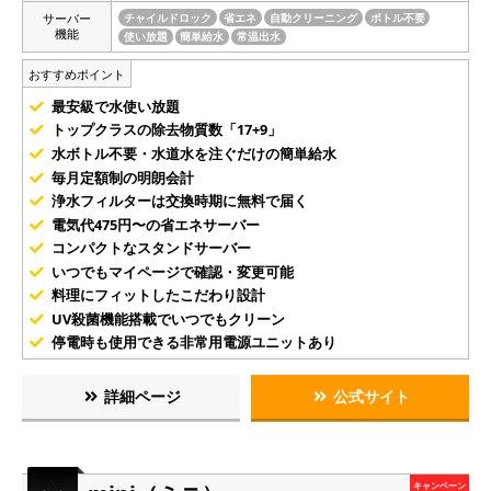
サーバー
チャイルドロック
省エネ
自動クリーニング
ボトル不要
機能
使い放題
簡単給水
常温出水
おすすめポイント
最安級で水使い放題
トップクラスの除去物質数「17+9」
水ボトル不要・水道水を注ぐだけの簡単給水
毎月定額制の明朗会計
浄水フィルターは交換時期に無料で届く
電気代475円〜の省エネサーバー
コンパクトなスタンドサーバー
いつでもマイページで確認・変更可能
料理にフィットしたこだわり設計
UV殺菌機能搭載でいつでもクリーン
停電時も使用できる非常用電源ユニットあり
詳細ページ
公式サイト
キャンペーン