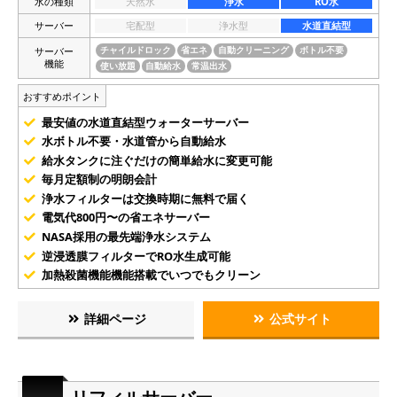
水の種類
天然水
浄水
RO水
サーバー
宅配型
浄水型
水道直結型
サーバー
チャイルドロック
省エネ
自動クリーニング
ボトル不要
機能
使い放題
自動給水
常温出水
おすすめポイント
最安値の水道直結型ウォーターサーバー
水ボトル不要・水道管から自動給水
給水タンクに注ぐだけの簡単給水に変更可能
毎月定額制の明朗会計
浄水フィルターは交換時期に無料で届く
電気代800円〜の省エネサーバー
NASA採用の最先端浄水システム
逆浸透膜フィルターでRO水生成可能
加熱殺菌機能機能搭載でいつでもクリーン
詳細ページ
公式サイト