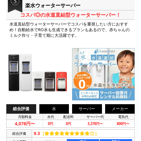
楽水ウォーターサーバー
コスパ◎の水道直結型ウォーターサーバー！
水道直結型ウォーターサーバーでコスパを重視したい方におすす
め！自動給水でRO水も生成できるプランもあるので、赤ちゃんの
ミルク作り・子育て期に大活躍です。
総合評価
水
サーバー
メーカー
月額料金
水代
配送料
サーバー代
電気代
4,078円〜
0円
0円
3,278円〜
800円〜
9.3
［
］
総合評価