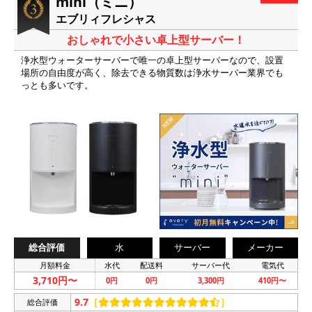
mini（ミニ）
エブリィフレシャス
おしゃれで小さい卓上型サーバー！
浄水型ウォーターサーバーで唯一の卓上型サーバーなので、設置
場所の自由度が高く、除去できる物質数は浄水サーバー業界でも
っとも多いです。
総合評価
水
サーバー
メーカー
月額料金
水代
配送料
サーバー代
電気代
3,710円〜
0円
0円
3,300円
410円〜
9.7
［
］
総合評価