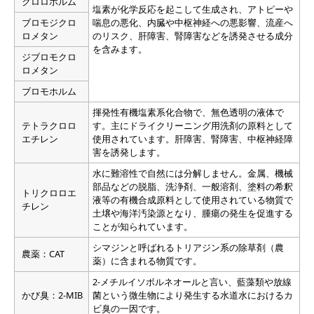
クロロホルム
塩素が化学反応を起こして生成され、アトピーや
ブロモジクロ
喘息の悪化、内臓や中枢神経への悪影響、流産へ
ロメタン
のリスク、肝障害、腎障害などを誘発させる成分
を含みます。
ジブロモクロ
ロメタン
ブロモホルム
揮発性有機塩素系化合物で、無色透明の液体で
テトラクロロ
す。主にドライクリーニング用洗剤の原料として
エチレン
使用されています。肝障害、腎障害、中枢神経障
害を誘発します。
水に難溶性で自然には分解しません。金属、機械
部品などの脱脂、洗浄剤、一般溶剤、塗料の希釈
トリクロロエ
液等の有機合成原料として使用されている物質で
チレン
土壌や海洋汚染源となり、腫瘍の発生を促進する
ことが知られています。
シマジンと呼ばれるトリアジン系の除草剤（農
農薬：CAT
薬）に含まれる物質です。
2-メチルイソボルネオールと言い、藍藻類や放線
かび臭：2-MIB
菌という微生物により発生する水道水におけるカ
ビ臭の一因です。