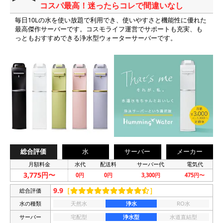
コスパ最高！迷ったらコレで間違いなし
毎日10Lの水を使い放題で利用でき、使いやすさと機能性に優れた
最高傑作サーバーです。コスモライフ運営でサポートも充実、も
っともおすすめできる浄水型ウォーターサーバーです。
総合評価
水
サーバー
メーカー
月額料金
水代
配送料
サーバー代
電気代
3,775円〜
0円
0円
3,300円
475円〜
9.9
［
］
総合評価
水の種類
天然水
浄水
RO水
サーバー
宅配型
浄水型
水道直結型