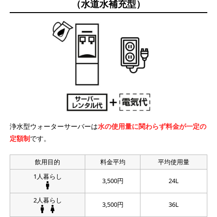
（水道水補充型）
浄水型ウォーターサーバーは
水の使用量に関わらず料金が一定の
定額制
です。
飲用目的
料金平均
平均使用量
1人暮らし
3,500円
24L
2人暮らし
3,500円
36L