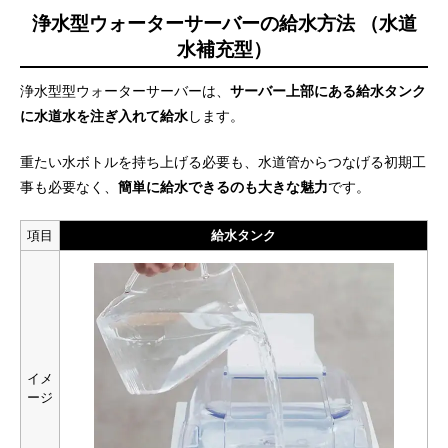
浄水型ウォーターサーバーの給水方法 （水道
水補充型）
浄水型型ウォーターサーバーは、
サーバー上部にある給水タンク
に水道水を注ぎ入れて給水
します。
重たい水ボトルを持ち上げる必要も、水道管からつなげる初期工
事も必要なく、
簡単に給水できるのも大きな魅力
です。
項目
給水タンク
イメ
ージ