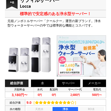
リフィルサーバー
+α
Locca
標準的で安定感のある浄水型サーバー！
元祖ノンボトルサーバー「クールクー」運営の新ブランド。浄水
型ウォーターサーバーの中では標準的な機能とコスパです。
総合評価
水
サーバー
メーカー
月額料金
水代
配送料
サーバー代
電気代
3,180円〜
0円
0円
2,680円
500円〜
9.0
［
］
総合評価
水の種類
天然水
浄水
RO水