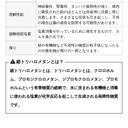
神経毒性、腎毒性、タンパク親和性が強く、体内
に吸収された鉛のほとんどは赤血球に沈着し骨に
溶解性鉛
沈着します。さまざまな症状を引き起こし、子供
の場合は脳の成長を阻害する可能性があります。
塩素消毒を行っているために発生するもので、カ
遊離残留塩素
ルキ臭の元です。
錆や有機物など不溶性の物質が粒子状になったも
濁り
のや微生物が濁りの一因となります。
総トリハロメタンとは？
総トリハロメタンとは、トリハロメタンとは、クロロホル
ム、ブロモジクロロメタン、ジブロモクロロメタン、ブロモ
ホルムという有害物質の総称で、水に含まれる有機物と消毒
に使われる塩素が化学反応を起こして生成される
発癌性物質
です。