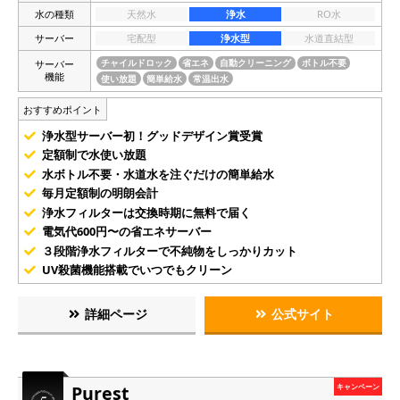
水の種類
天然水
浄水
RO水
サーバー
宅配型
浄水型
水道直結型
サーバー
チャイルドロック
省エネ
自動クリーニング
ボトル不要
機能
使い放題
簡単給水
常温出水
おすすめポイント
浄水型サーバー初！グッドデザイン賞受賞
定額制で水使い放題
水ボトル不要・水道水を注ぐだけの簡単給水
毎月定額制の明朗会計
浄水フィルターは交換時期に無料で届く
電気代600円〜の省エネサーバー
３段階浄水フィルターで不純物をしっかりカット
UV殺菌機能搭載でいつでもクリーン
詳細ページ
公式サイト
Purest
キャンペーン