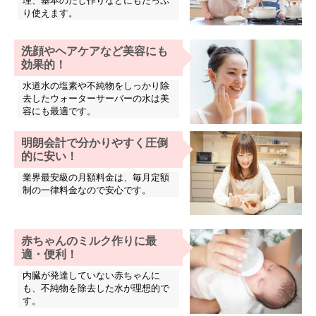
理、基本のだし作りなどにもたっぷ
り使えます。
洗顔やヘアケアなど美容にも
効果的！
水道水の塩素や不純物をしっかり除
去したウォーターサーバーの水は美
容にも最適です。
明朗会計で分かりやすく圧倒
的に安い！
業界最安級の月額料金は、毎月定額
制の一律料金なので安心です。
赤ちゃんのミルク作りに最
適・便利！
内臓が発達していない赤ちゃんに
も、不純物を除去した水が理想的で
す。