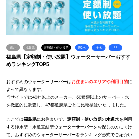
東北
福島県
定額制・使い放題
RO水
浄水
PR
福島県【定額制・使い放題】ウォーターサーバーおすす
めランキングTOP5
おすすめのウォーターサーバーは
お住まいのエリアや利用目的
に
よって異なります。
当サイトでは40社以上のメーカー、60種類以上のサーバー・水
を徹底的に調査し、47都道府県ごとに比較検証いたしました。
ここでは
福島県
にお住まいで、
定額制
・
使い放題
の
水道水
を利用
する浄水型・水道直結型
ウォーターサーバー
をお探しの方に向け
て、おすすめのウォーターサーバーをランキング形式でご紹介い