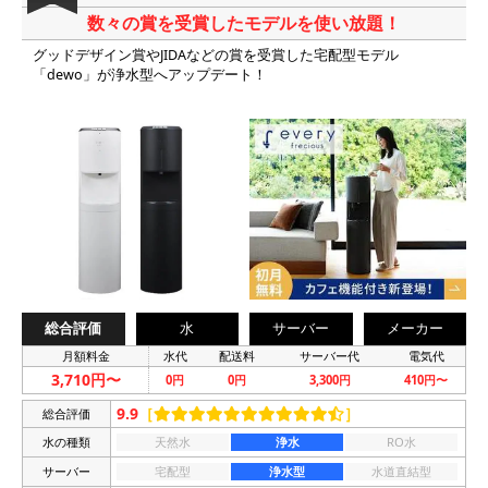
数々の賞を受賞したモデルを使い放題！
グッドデザイン賞やJIDAなどの賞を受賞した宅配型モデル
「dewo」が浄水型へアップデート！
総合評価
水
サーバー
メーカー
月額料金
水代
配送料
サーバー代
電気代
3,710円〜
0円
0円
3,300円
410円〜
9.9
［
］
総合評価
水の種類
天然水
浄水
RO水
サーバー
宅配型
浄水型
水道直結型