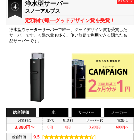
浄水型サーバー
キャンペーン
スノーアルプス
定額制で唯一グッドデザイン賞を受賞！
浄水型ウォーターサーバーで唯一、グッドデザイン賞を受賞した
サーバーです。ろ過水量も多く、使い放題で利用できる隠れた名
品サーバーです。
総合評価
水
サーバー
メーカー
月額料金
水代
配送料
サーバー代
電気代
3,880円〜
0円
0円
3,280円
600円〜
9.5
［
］
総合評価