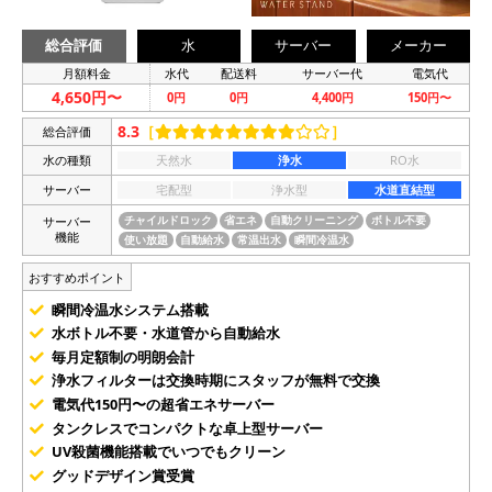
総合評価
水
サーバー
メーカー
月額料金
水代
配送料
サーバー代
電気代
4,650円〜
0円
0円
4,400円
150円〜
8.3
［
］
総合評価
水の種類
天然水
浄水
RO水
サーバー
宅配型
浄水型
水道直結型
サーバー
チャイルドロック
省エネ
自動クリーニング
ボトル不要
機能
使い放題
自動給水
常温出水
瞬間冷温水
おすすめポイント
瞬間冷温水システム搭載
水ボトル不要・水道管から自動給水
毎月定額制の明朗会計
浄水フィルターは交換時期にスタッフが無料で交換
電気代150円〜の超省エネサーバー
タンクレスでコンパクトな卓上型サーバー
UV殺菌機能搭載でいつでもクリーン
グッドデザイン賞受賞