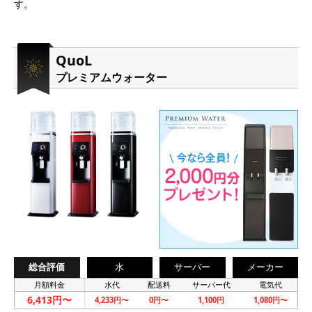
す。
QuoL
プレミアムウォーター
総合評価
水
サーバー
メーカー
月額料金
水代
配送料
サーバー代
電気代
6,413円〜
4,233円〜
0円〜
1,100円
1,080円〜