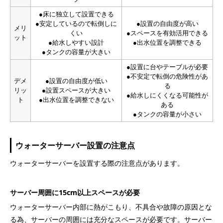
●床に独立して設置できる
●安定しているので転倒しに
●設置の自由度が高い
メリ
くい
●スペースを有効活用できる
ット
●給水しやすい設計
●出水位置を調整できる
●タンクの容量が大きい
●設置に台やテーブルが必要
●不安定で転倒の危険性があ
デメ
●設置の自由度が低い
る
リッ
●設置スペースが大きい
●給水しにくくなる可能性が
ト
●出水位置を調整できない
ある
●タンクの容量が小さい
ウォーターサーバー設置の注意点
ウォーターサーバーを設置する際の注意点があります。
サーバー周囲に15cm以上スペースが必要
ウォーターサーバー内部に熱がこもり、不具合や故障の原因とな
る為、サーバーの周囲には充分なスペースが必要です。サーバー