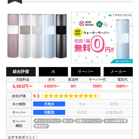
総合評価
水
サーバー
メーカー
月額料金
水代
配送料
サーバー代
電気代
6,003円〜
4,925円〜
0円
550円
558円〜
9.3
［
］
総合評価
水の種類
天然水
浄水
RO水
サーバー
宅配型
浄水型
水道直結型
サーバー
チャイルドロック
省エネ
自動クリーニング
ボトル回収不要
機能
静音設計
おすすめポイント