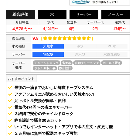
総合評価
水
サーバー
メーカー
月額料金
水代
配送料
サーバー代
電気代
4,578円〜
4,104円〜
0円
0円
474円〜
9.8
［
］
総合評価
水の種類
天然水
浄水
RO水
サーバー
宅配型
浄水型
水道直結型
サーバー
チャイルドロック
省エネ
自動クリーニング
ボトル下置き
機能
ボトル回収不要
静音設計
おすすめポイント
最後の一滴までおいしい鮮度キープシステム
アクアソムリエが認めるおいしい天然水No.1
足下ボトル交換が簡単・便利
電気代474円〜の省エネサーバー
３段階で安心のチャイルドロック
静音設計で騒音30％カット
いつでもインターネット・アプリで水の注文・変更可能
２ヵ月毎に無料で配送スキップ可能