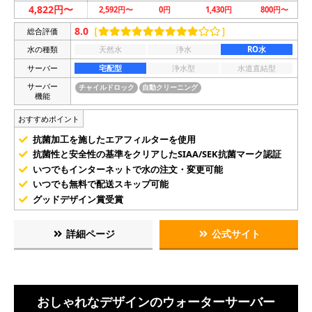
4,822円〜
2,592円〜
0円
1,430円
800円〜
8.0
［
］
総合評価
水の種類
天然水
浄水
RO水
サーバー
宅配型
浄水型
水道直結型
サーバー
チャイルドロック
自動クリーニング
機能
おすすめポイント
抗菌加工を施したエアフィルターを使用
抗菌性と安全性の基準をクリアしたSIAA/SEK抗菌マーク認証
いつでもインターネットで水の注文・変更可能
いつでも無料で配送スキップ可能
グッドデザイン賞受賞
詳細ページ
公式サイト
おしゃれなデザインのウォーターサーバー