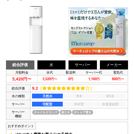
総合評価
水
サーバー
メーカー
月額料金
水代
配送料
サーバー代
電気代
5,420円〜
3,520円〜
0円
1,100円
800円〜
9.2
［
］
総合評価
水の種類
天然水
浄水
RO水
サーバー
宅配型
浄水型
水道直結型
サーバー
チャイルドロック
省エネ
ボトル下置き
機能
おすすめポイント