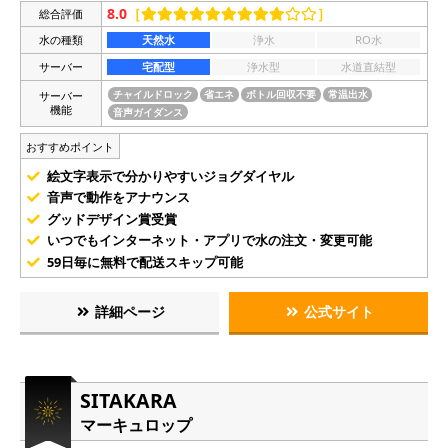
8.0
［
］
総合評価
水の種類
天然水
浄水
RO水
サーバー
宅配型
浄水型
水道直結型
サーバー
チャイルドロック
省エネ
ボトル回収不要
常温出水
機能
音声ガイダンス
おすすめポイント
絵文字表示で分かりやすいジョグダイヤル
音声で動作をアナウンス
グッドデザイン賞受賞
いつでもインターネット・アプリで水の注文・変更可能
59日毎に無料で配送スキップ可能
詳細ページ
公式サイト
SITAKARA
マーキュロップ