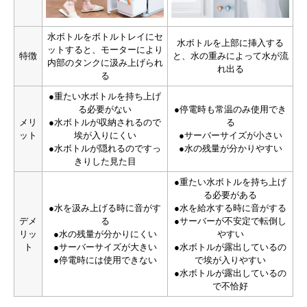
水ボトルをボトルトレイにセ
水ボトルを上部に挿入する
ットすると、モーターにより
特徴
と、水の重みによって水が流
内部のタンクに汲み上げられ
れ出る
る
●重たい水ボトルを持ち上げ
る必要がない
●停電時も常温のみ使用でき
メリ
●水ボトルが収納されるので
る
ット
埃が入りにくい
●サーバーサイズが小さい
●水ボトルが隠れるのですっ
●水の残量が分かりやすい
きりした見た目
●重たい水ボトルを持ち上げ
る必要がある
●水を汲み上げる時に音がす
●水を給水する時に音がする
デメ
る
●サーバーが不安定で転倒し
リッ
●水の残量が分かりにくい
やすい
ト
●サーバーサイズが大きい
●水ボトルが露出しているの
●停電時には使用できない
で埃が入りやすい
●水ボトルが露出しているの
で不恰好