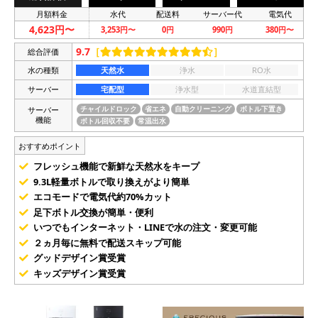
月額料金
水代
配送料
サーバー代
電気代
4,623円〜
3,253円〜
0円
990円
380円〜
9.7
［
］
総合評価
水の種類
天然水
浄水
RO水
サーバー
宅配型
浄水型
水道直結型
サーバー
チャイルドロック
省エネ
自動クリーニング
ボトル下置き
機能
ボトル回収不要
常温出水
おすすめポイント
フレッシュ機能で新鮮な天然水をキープ
9.3L軽量ボトルで取り換えがより簡単
エコモードで電気代約70%カット
足下ボトル交換が簡単・便利
いつでもインターネット・LINEで水の注文・変更可能
２ヵ月毎に無料で配送スキップ可能
グッドデザイン賞受賞
キッズデザイン賞受賞