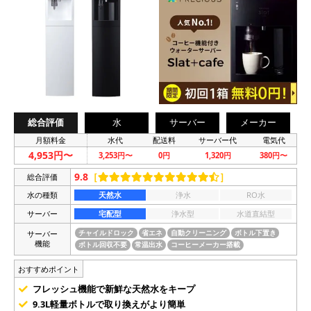
総合評価
水
サーバー
メーカー
月額料金
水代
配送料
サーバー代
電気代
4,953円〜
3,253円〜
0円
1,320円
380円〜
9.8
［
］
総合評価
水の種類
天然水
浄水
RO水
サーバー
宅配型
浄水型
水道直結型
サーバー
チャイルドロック
省エネ
自動クリーニング
ボトル下置き
機能
ボトル回収不要
常温出水
コーヒーメーカー搭載
おすすめポイント
フレッシュ機能で新鮮な天然水をキープ
9.3L軽量ボトルで取り換えがより簡単