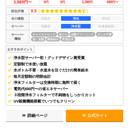
3,880円〜
0円
0円
3,280円
600円〜
9.5
［
］
総合評価
水の種類
天然水
浄水
RO水
サーバー
宅配型
浄水型
水道直結型
サーバー
チャイルドロック
省エネ
自動クリーニング
ボトル不要
機能
使い放題
簡単給水
常温出水
おすすめポイント
浄水型サーバー初！グッドデザイン賞受賞
定額制で水使い放題
水ボトル不要・水道水を注ぐだけの簡単給水
毎月定額制の明朗会計
浄水フィルターは交換時期に無料で届く
電気代600円〜の省エネサーバー
３段階浄水フィルターで不純物をしっかりカット
UV殺菌機能搭載でいつでもクリーン
詳細ページ
公式サイト