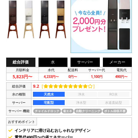
総合評価
水
サーバー
メーカー
月額料金
水代
配送料
サーバー代
電気代
5,823円〜
4,233円〜
0円〜
1,100円
490円〜
9.2
［
］
総合評価
水の種類
天然水
浄水
RO水
サーバー
宅配型
浄水型
水道直結型
サーバー 機能
チャイルドロック
省エネ
自動クリーニング
ボトル回収不要
おすすめポイント
インテリアに溶け込むおしゃれなデザイン
電気代490円〜の省エネサーバー