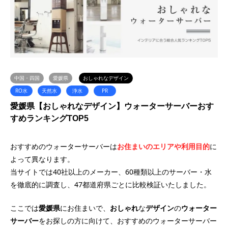
中国・四国
愛媛県
おしゃれなデザイン
RO水
天然水
浄水
PR
愛媛県【おしゃれなデザイン】ウォーターサーバーおす
すめランキングTOP5
おすすめのウォーターサーバーは
お住まいのエリアや利用目的
に
よって異なります。
当サイトでは40社以上のメーカー、60種類以上のサーバー・水
を徹底的に調査し、47都道府県ごとに比較検証いたしました。
ここでは
愛媛県
にお住まいで、
おしゃれ
な
デザイン
の
ウォーター
サーバー
をお探しの方に向けて、おすすめのウォーターサーバー