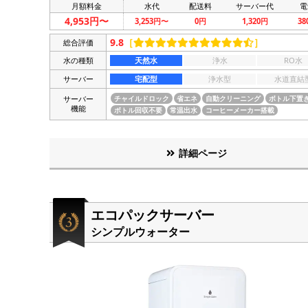
月額料金
水代
配送料
サーバー代
電
4,953円〜
3,253円〜
0円
1,320円
3
9.8
［
］
総合評価
水の種類
天然水
浄水
RO水
サーバー
宅配型
浄水型
水道直結
サーバー
チャイルドロック
省エネ
自動クリーニング
ボトル下置
機能
ボトル回収不要
常温出水
コーヒーメーカー搭載
詳細ページ
エコパックサーバー
シンプルウォーター