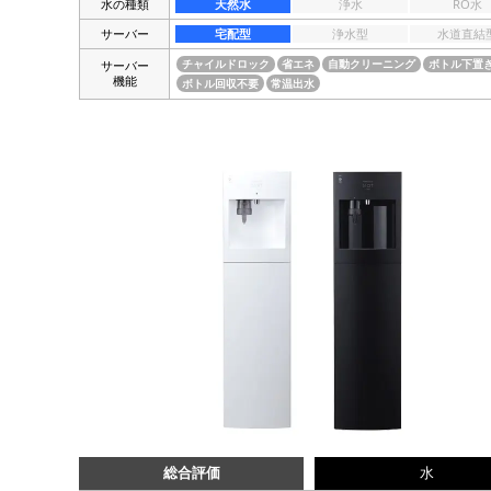
水の種類
天然水
浄水
RO水
サーバー
宅配型
浄水型
水道直結
サーバー
チャイルドロック
省エネ
自動クリーニング
ボトル下置
機能
ボトル回収不要
常温出水
総合評価
水