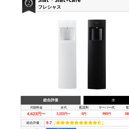
フレシャス
総合評価
水
月額料金
水代
配送料
サーバー代
電
4,623円〜
3,253円〜
0円
990円
3
9.7
［
］
総合評価