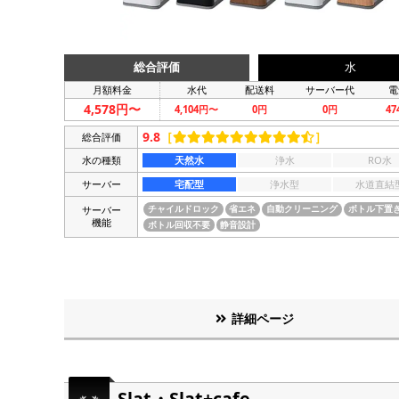
総合評価
水
月額料金
水代
配送料
サーバー代
電
4,578円〜
4,104円〜
0円
0円
4
9.8
［
］
総合評価
水の種類
天然水
浄水
RO水
サーバー
宅配型
浄水型
水道直結
サーバー
チャイルドロック
省エネ
自動クリーニング
ボトル下置
機能
ボトル回収不要
静音設計
詳細ページ
Slat・Slat+cafe