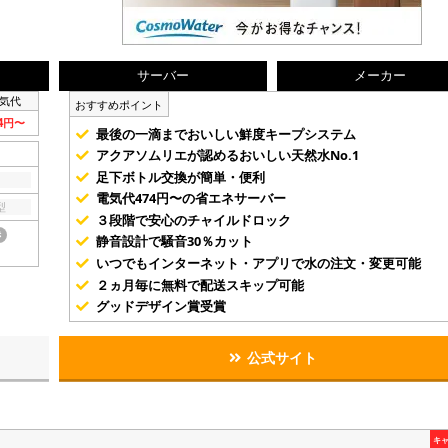
サーバー
メーカー
気代
おすすめポイント
74円〜
最後の一滴までおいしい鮮度キープシステム
アクアソムリエが認めるおいしい天然水No.1
足下ボトル交換が簡単・便利
電気代474円〜の省エネサーバー
型
３段階で安心のチャイルドロック
き
静音設計で騒音30％カット
いつでもインターネット・アプリで水の注文・変更可能
２ヵ月毎に無料で配送スキップ可能
グッドデザイン賞受賞
公式サイト
キ