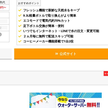
気代
おすすめポイント
80円〜
フレッシュ機能で新鮮な天然水をキープ
9.3L軽量ボトルで取り換えがより簡単
エコモードで電気代約70%カット
足下ボトル交換が簡単・便利
型
いつでもインターネット・LINEで水の注文・変更可能
き
２ヵ月毎に無料で配送スキップ可能
コーヒーメーカー機能搭載で1台2役
公式サイト
キ