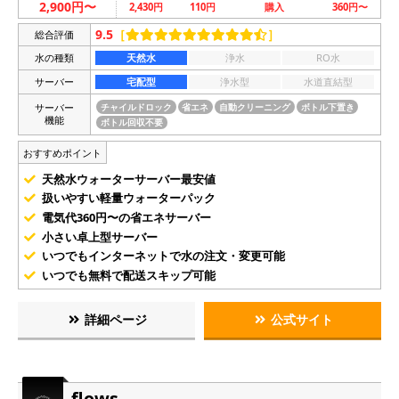
2,900円〜
2,430円
110円
購入
360円〜
9.5
［
］
総合評価
水の種類
天然水
浄水
RO水
サーバー
宅配型
浄水型
水道直結型
サーバー
チャイルドロック
省エネ
自動クリーニング
ボトル下置き
機能
ボトル回収不要
おすすめポイント
天然水ウォーターサーバー最安値
扱いやすい軽量ウォーターパック
電気代360円〜の省エネサーバー
小さい卓上型サーバー
いつでもインターネットで水の注文・変更可能
いつでも無料で配送スキップ可能
詳細ページ
公式サイト
flows