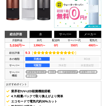
総合評価
水
サーバー
メーカー
月額料金
水代
配送料
サーバー代
電気代
5,036円〜
3,996円〜
0円
550円
490円〜
9.3
［
］
総合評価
水の種類
天然水
浄水
RO水
サーバー
宅配型
浄水型
水道直結型
サーバー
チャイルドロック
省エネ
自動クリーニング
ボトル回収不要
機能
静音設計
おすすめポイント
業界初!UV-LED殺菌機能搭載
4.7L軽量パックで取り換えがより簡単
エコモードで電気代約30%カット