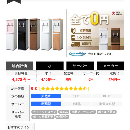
総合評価
水
サーバー
メーカー
月額料金
水代
配送料
サーバー代
電気代
4,578円〜
4,104円〜
0円
0円
474円〜
9.8
［
］
総合評価
水の種類
天然水
浄水
RO水
サーバー
宅配型
浄水型
水道直結型
サーバー
チャイルドロック
省エネ
自動クリーニング
ボトル下置き
機能
ボトル回収不要
静音設計
おすすめポイント