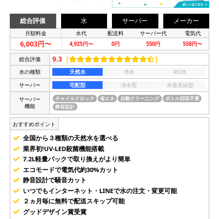
総合評価
水
サーバー
メーカー
月額料金
水代
配送料
サーバー代
電気代
6,003円〜
4,925円〜
0円
550円
558円〜
9.3
［
］
総合評価
水の種類
天然水
浄水
RO水
サーバー
宅配型
浄水型
水道直結型
サーバー
チャイルドロック
省エネ
自動クリーニング
ボトル回収不要
機能
静音設計
おすすめポイント
全国から３種類の天然水を選べる
業界初!UV-LED殺菌機能搭載
7.2L軽量パックで取り換えがより簡単
エコモードで電気代約30%カット
静音設計で騒音カット
いつでもインターネット・LINEで水の注文・変更可能
２ヵ月毎に無料で配送スキップ可能
グッドデザイン賞受賞