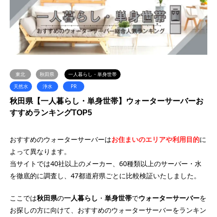
東北
秋田県
一人暮らし・単身世帯
天然水
浄水
PR
秋田県【一人暮らし・単身世帯】ウォーターサーバーお
すすめランキングTOP5
おすすめのウォーターサーバーは
お住まいのエリアや利用目的
に
よって異なります。
当サイトでは40社以上のメーカー、60種類以上のサーバー・水
を徹底的に調査し、47都道府県ごとに比較検証いたしました。
ここでは
秋田県
の
一人暮らし
・
単身世帯
で
ウォーターサーバー
を
お探しの方に向けて、おすすめのウォーターサーバーをランキン