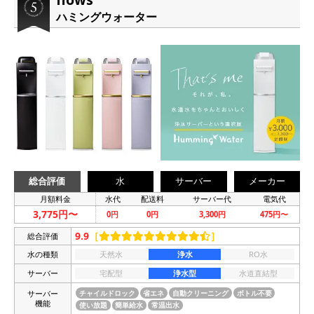
ハミングウォーター
総合評価
水
サーバー
メーカー
月額料金
水代
配送料
サーバー代
電気代
3,775円〜
0円
0円
3,300円
475円〜
9.9
［
］
総合評価
水の種類
天然水
浄水
RO水
サーバー
宅配型
浄水型
水道直結型
サーバー
チャイルドロック
省エネ
自動クリーニング
ボトル不要
機能
使い放題
簡単給水
常温出水