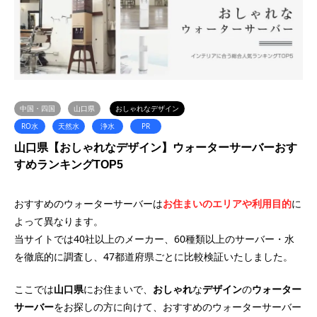
中国・四国
山口県
おしゃれなデザイン
RO水
天然水
浄水
PR
山口県【おしゃれなデザイン】ウォーターサーバーおす
すめランキングTOP5
おすすめのウォーターサーバーは
お住まいのエリアや利用目的
に
よって異なります。
当サイトでは40社以上のメーカー、60種類以上のサーバー・水
を徹底的に調査し、47都道府県ごとに比較検証いたしました。
ここでは
山口県
にお住まいで、
おしゃれ
な
デザイン
の
ウォーター
サーバー
をお探しの方に向けて、おすすめのウォーターサーバー