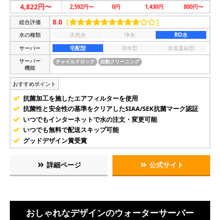
4,822円〜
2,592円〜
0円
1,430円
800円〜
8.0
［
］
総合評価
水の種類
天然水
浄水
RO水
サーバー
宅配型
浄水型
水道直結型
サーバー
チャイルドロック
自動クリーニング
機能
おすすめポイント
抗菌加工を施したエアフィルターを使用
抗菌性と安全性の基準をクリアしたSIAA/SEK抗菌マーク認証
いつでもインターネットで水の注文・変更可能
いつでも無料で配送スキップ可能
グッドデザイン賞受賞
詳細ページ
公式サイト
おしゃれなデザインのウォーターサーバー