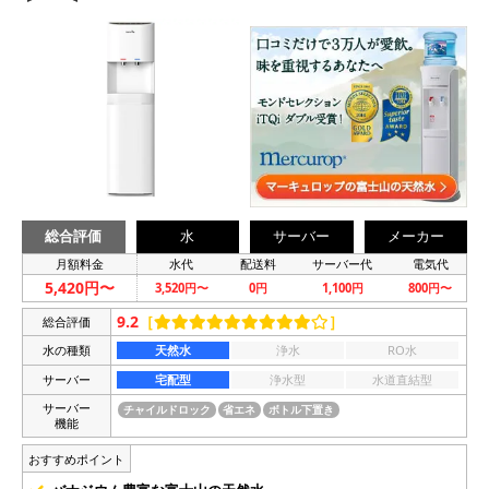
総合評価
水
サーバー
メーカー
月額料金
水代
配送料
サーバー代
電気代
5,420円〜
3,520円〜
0円
1,100円
800円〜
9.2
［
］
総合評価
水の種類
天然水
浄水
RO水
サーバー
宅配型
浄水型
水道直結型
サーバー
チャイルドロック
省エネ
ボトル下置き
機能
おすすめポイント