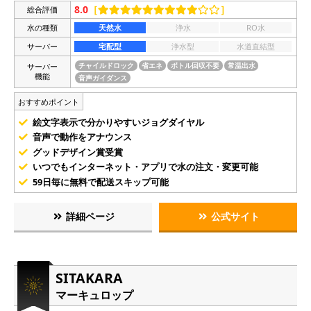
8.0
［
］
総合評価
水の種類
天然水
浄水
RO水
サーバー
宅配型
浄水型
水道直結型
サーバー
チャイルドロック
省エネ
ボトル回収不要
常温出水
機能
音声ガイダンス
おすすめポイント
絵文字表示で分かりやすいジョグダイヤル
音声で動作をアナウンス
グッドデザイン賞受賞
いつでもインターネット・アプリで水の注文・変更可能
59日毎に無料で配送スキップ可能
詳細ページ
公式サイト
SITAKARA
マーキュロップ