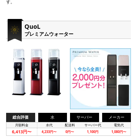
す。
QuoL
プレミアムウォーター
総合評価
水
サーバー
メーカー
月額料金
水代
配送料
サーバー代
電気代
6,413円〜
4,233円〜
0円〜
1,100円
1,080円〜