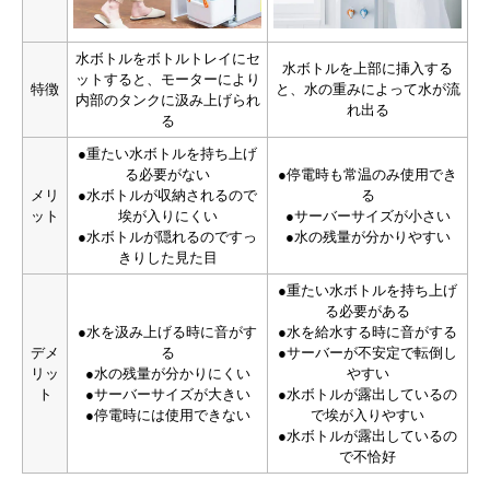
水ボトルをボトルトレイにセ
水ボトルを上部に挿入する
ットすると、モーターにより
特徴
と、水の重みによって水が流
内部のタンクに汲み上げられ
れ出る
る
●重たい水ボトルを持ち上げ
る必要がない
●停電時も常温のみ使用でき
メリ
●水ボトルが収納されるので
る
ット
埃が入りにくい
●サーバーサイズが小さい
●水ボトルが隠れるのですっ
●水の残量が分かりやすい
きりした見た目
●重たい水ボトルを持ち上げ
る必要がある
●水を汲み上げる時に音がす
●水を給水する時に音がする
デメ
る
●サーバーが不安定で転倒し
リッ
●水の残量が分かりにくい
やすい
ト
●サーバーサイズが大きい
●水ボトルが露出しているの
●停電時には使用できない
で埃が入りやすい
●水ボトルが露出しているの
で不恰好