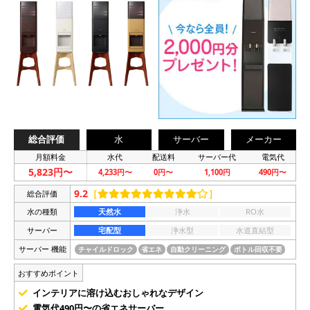
総合評価
水
サーバー
メーカー
月額料金
水代
配送料
サーバー代
電気代
5,823円〜
4,233円〜
0円〜
1,100円
490円〜
9.2
［
］
総合評価
水の種類
天然水
浄水
RO水
サーバー
宅配型
浄水型
水道直結型
サーバー 機能
チャイルドロック
省エネ
自動クリーニング
ボトル回収不要
おすすめポイント
インテリアに溶け込むおしゃれなデザイン
電気代490円〜の省エネサーバー