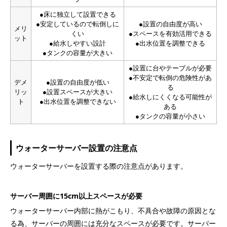
●床に独立して設置できる
●安定しているので転倒しに
●設置の自由度が高い
メリ
くい
●スペースを有効活用できる
ット
●給水しやすい設計
●出水位置を調整できる
●タンクの容量が大きい
●設置に台やテーブルが必要
●不安定で転倒の危険性があ
デメ
●設置の自由度が低い
る
リッ
●設置スペースが大きい
●給水しにくくなる可能性が
ト
●出水位置を調整できない
ある
●タンクの容量が小さい
ウォーターサーバー設置の注意点
ウォーターサーバーを設置する際の注意点があります。
サーバー周囲に15cm以上スペースが必要
ウォーターサーバー内部に熱がこもり、不具合や故障の原因とな
る為、サーバーの周囲には充分なスペースが必要です。サーバー