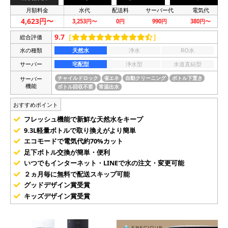
月額料金
水代
配送料
サーバー代
電気代
4,623円〜
3,253円〜
0円
990円
380円〜
9.7
［
］
総合評価
水の種類
天然水
浄水
RO水
サーバー
宅配型
浄水型
水道直結型
サーバー
チャイルドロック
省エネ
自動クリーニング
ボトル下置き
機能
ボトル回収不要
常温出水
おすすめポイント
フレッシュ機能で新鮮な天然水をキープ
9.3L軽量ボトルで取り換えがより簡単
エコモードで電気代約70%カット
足下ボトル交換が簡単・便利
いつでもインターネット・LINEで水の注文・変更可能
２ヵ月毎に無料で配送スキップ可能
グッドデザイン賞受賞
キッズデザイン賞受賞