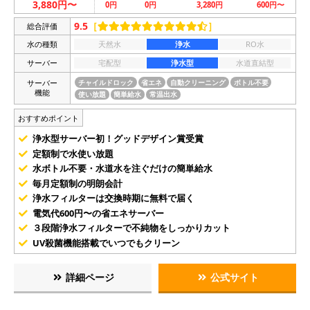
3,880円〜
0円
0円
3,280円
600円〜
9.5
［
］
総合評価
水の種類
天然水
浄水
RO水
サーバー
宅配型
浄水型
水道直結型
サーバー
チャイルドロック
省エネ
自動クリーニング
ボトル不要
機能
使い放題
簡単給水
常温出水
おすすめポイント
浄水型サーバー初！グッドデザイン賞受賞
定額制で水使い放題
水ボトル不要・水道水を注ぐだけの簡単給水
毎月定額制の明朗会計
浄水フィルターは交換時期に無料で届く
電気代600円〜の省エネサーバー
３段階浄水フィルターで不純物をしっかりカット
UV殺菌機能搭載でいつでもクリーン
詳細ページ
公式サイト