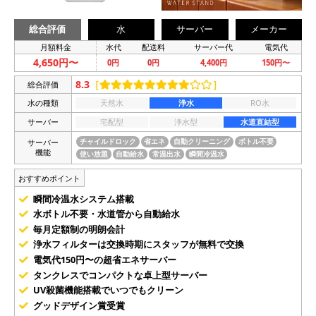
総合評価
水
サーバー
メーカー
月額料金
水代
配送料
サーバー代
電気代
4,650円〜
0円
0円
4,400円
150円〜
8.3
［
］
総合評価
水の種類
天然水
浄水
RO水
サーバー
宅配型
浄水型
水道直結型
サーバー
チャイルドロック
省エネ
自動クリーニング
ボトル不要
機能
使い放題
自動給水
常温出水
瞬間冷温水
おすすめポイント
瞬間冷温水システム搭載
水ボトル不要・水道管から自動給水
毎月定額制の明朗会計
浄水フィルターは交換時期にスタッフが無料で交換
電気代150円〜の超省エネサーバー
タンクレスでコンパクトな卓上型サーバー
UV殺菌機能搭載でいつでもクリーン
グッドデザイン賞受賞