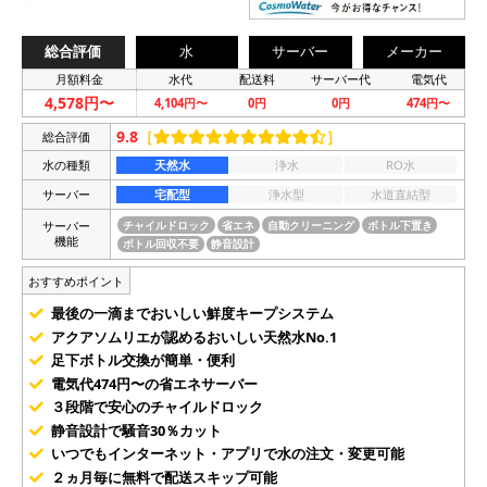
総合評価
水
サーバー
メーカー
月額料金
水代
配送料
サーバー代
電気代
4,578円〜
4,104円〜
0円
0円
474円〜
9.8
［
］
総合評価
水の種類
天然水
浄水
RO水
サーバー
宅配型
浄水型
水道直結型
サーバー
チャイルドロック
省エネ
自動クリーニング
ボトル下置き
機能
ボトル回収不要
静音設計
おすすめポイント
最後の一滴までおいしい鮮度キープシステム
アクアソムリエが認めるおいしい天然水No.1
足下ボトル交換が簡単・便利
電気代474円〜の省エネサーバー
３段階で安心のチャイルドロック
静音設計で騒音30％カット
いつでもインターネット・アプリで水の注文・変更可能
２ヵ月毎に無料で配送スキップ可能