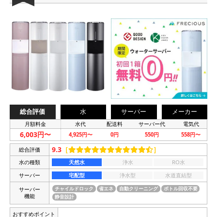
総合評価
水
サーバー
メーカー
月額料金
水代
配送料
サーバー代
電気代
6,003円〜
4,925円〜
0円
550円
558円〜
9.3
［
］
総合評価
水の種類
天然水
浄水
RO水
サーバー
宅配型
浄水型
水道直結型
サーバー
チャイルドロック
省エネ
自動クリーニング
ボトル回収不要
機能
静音設計
おすすめポイント