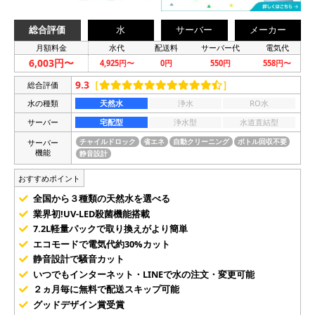
総合評価
水
サーバー
メーカー
月額料金
水代
配送料
サーバー代
電気代
6,003円〜
4,925円〜
0円
550円
558円〜
9.3
［
］
総合評価
水の種類
天然水
浄水
RO水
サーバー
宅配型
浄水型
水道直結型
サーバー
チャイルドロック
省エネ
自動クリーニング
ボトル回収不要
機能
静音設計
おすすめポイント
全国から３種類の天然水を選べる
業界初!UV-LED殺菌機能搭載
7.2L軽量パックで取り換えがより簡単
エコモードで電気代約30%カット
静音設計で騒音カット
いつでもインターネット・LINEで水の注文・変更可能
２ヵ月毎に無料で配送スキップ可能
グッドデザイン賞受賞