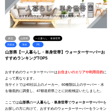
東北
山形県
一人暮らし・単身世帯
天然水
浄水
PR
山形県【一人暮らし・単身世帯】ウォーターサーバーお
すすめランキングTOP5
おすすめのウォーターサーバーは
お住まいのエリアや利用目的
に
よって異なります。
当サイトでは40社以上のメーカー、60種類以上のサーバー・水
を徹底的に調査し、47都道府県ごとに比較検証いたしました。
ここでは
山形県
の
一人暮らし
・
単身世帯
で
ウォーターサーバー
を
お探しの方に向けて、おすすめのウォーターサーバーをランキン