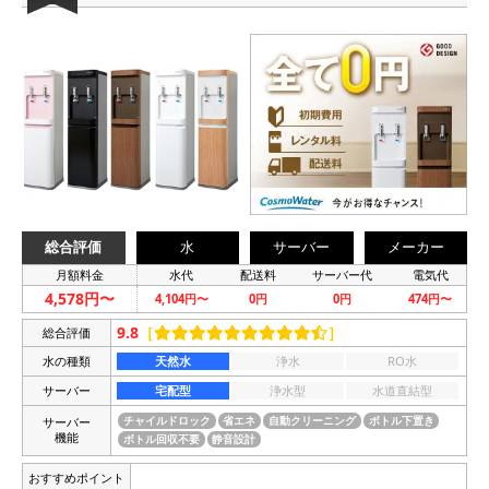
総合評価
水
サーバー
メーカー
月額料金
水代
配送料
サーバー代
電気代
4,578円〜
4,104円〜
0円
0円
474円〜
9.8
［
］
総合評価
水の種類
天然水
浄水
RO水
サーバー
宅配型
浄水型
水道直結型
サーバー
チャイルドロック
省エネ
自動クリーニング
ボトル下置き
機能
ボトル回収不要
静音設計
おすすめポイント