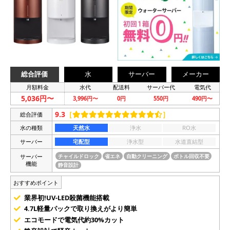
総合評価
水
サーバー
メーカー
月額料金
水代
配送料
サーバー代
電気代
5,036円〜
3,996円〜
0円
550円
490円〜
9.3
［
］
総合評価
水の種類
天然水
浄水
RO水
サーバー
宅配型
浄水型
水道直結型
サーバー
チャイルドロック
省エネ
自動クリーニング
ボトル回収不要
機能
静音設計
おすすめポイント
業界初!UV-LED殺菌機能搭載
4.7L軽量パックで取り換えがより簡単
エコモードで電気代約30%カット