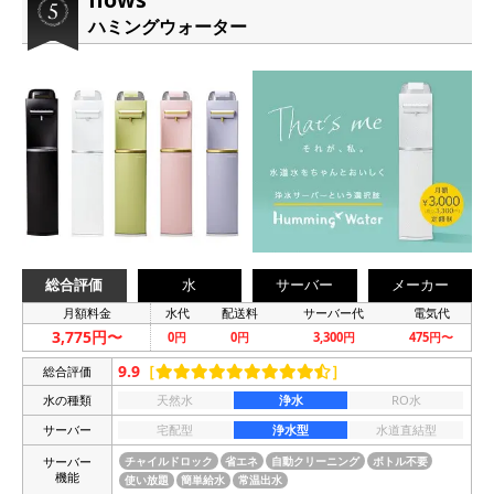
ハミングウォーター
総合評価
水
サーバー
メーカー
月額料金
水代
配送料
サーバー代
電気代
3,775円〜
0円
0円
3,300円
475円〜
9.9
［
］
総合評価
水の種類
天然水
浄水
RO水
サーバー
宅配型
浄水型
水道直結型
サーバー
チャイルドロック
省エネ
自動クリーニング
ボトル不要
機能
使い放題
簡単給水
常温出水