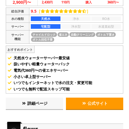
2,900円〜
2,430円
110円
購入
360円〜
9.5
［
］
総合評価
水の種類
天然水
浄水
RO水
サーバー
宅配型
浄水型
水道直結型
サーバー
チャイルドロック
省エネ
自動クリーニング
ボトル下置き
機能
ボトル回収不要
おすすめポイント
天然水ウォーターサーバー最安値
扱いやすい軽量ウォーターパック
電気代360円〜の省エネサーバー
小さい卓上型サーバー
いつでもインターネットで水の注文・変更可能
いつでも無料で配送スキップ可能
詳細ページ
公式サイト
flows