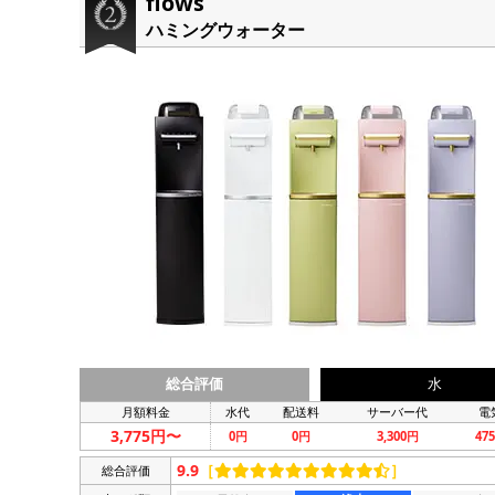
flows
ハミングウォーター
総合評価
水
月額料金
水代
配送料
サーバー代
電
3,775円〜
0円
0円
3,300円
47
9.9
［
］
総合評価