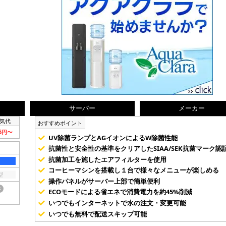
サーバー
メーカー
気代
おすすめポイント
75円〜
UV除菌ランプとAGイオンによるW除菌性能
抗菌性と安全性の基準をクリアしたSIAA/SEK抗菌マーク認
抗菌加工を施したエアフィルターを使用
コーヒーマシンを搭載し１台で様々なメニューが楽しめる
型
操作パネルがサーバー上部で簡単便利
き
ECOモードによる省エネで消費電力を約45%削減
いつでもインターネットで水の注文・変更可能
いつでも無料で配送スキップ可能