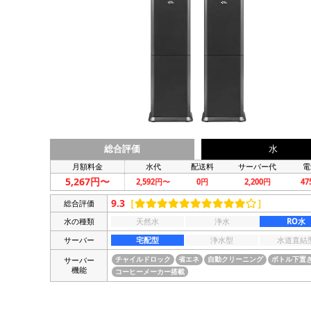
総合評価
水
月額料金
水代
配送料
サーバー代
電
5,267円〜
2,592円〜
0円
2,200円
4
9.3
［
］
総合評価
水の種類
天然水
浄水
RO水
サーバー
宅配型
浄水型
水道直結
サーバー
チャイルドロック
省エネ
自動クリーニング
ボトル下置
機能
コーヒーメーカー搭載