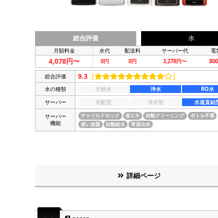
総合評価
水
月額料金
水代
配送料
サーバー代
電
4,078円〜
0円
0円
3,278円〜
80
9.3
［
］
総合評価
水の種類
天然水
浄水
RO水
サーバー
宅配型
浄水型
水道直結
サーバー
チャイルドロック
省エネ
自動クリーニング
ボトル不要
機能
使い放題
自動給水
常温出水
詳細ページ