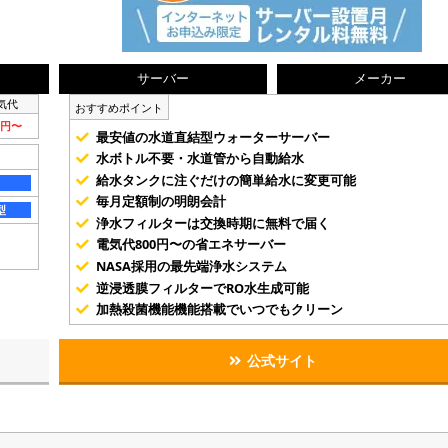
サーバー
メーカー
気代
おすすめポイント
0円〜
最安値の水道直結型ウォーターサーバー
水ボトル不要・水道管から自動給水
給水タンクに注ぐだけの簡単給水に変更可能
毎月定額制の明朗会計
型
浄水フィルターは交換時期に無料で届く
電気代800円〜の省エネサーバー
NASA採用の最先端浄水システム
逆浸透膜フィルターでRO水生成可能
加熱殺菌機能機能搭載でいつでもクリーン
公式サイト