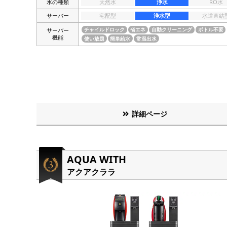
水の種類
天然水
浄水
RO水
サーバー
宅配型
浄水型
水道直結
サーバー
チャイルドロック
省エネ
自動クリーニング
ボトル不要
機能
使い放題
簡単給水
常温出水
詳細ページ
AQUA WITH
アクアクララ