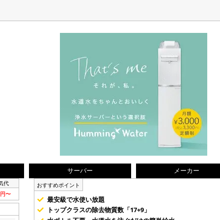
サーバー
メーカー
気代
おすすめポイント
5円〜
最安級で水使い放題
トップクラスの除去物質数「17+9」