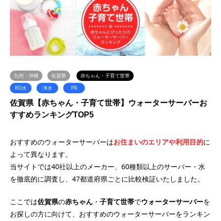
九州・沖縄
佐賀県
赤ちゃん・子育て世帯
RO水
浄水
PR
佐賀県【赤ちゃん・子育て世帯】ウォーターサーバーお
すすめランキングTOP5
おすすめのウォーターサーバーは
お住まいのエリアや利用目的
に
よって異なります。
当サイトでは40社以上のメーカー、60種類以上のサーバー・水
を徹底的に調査し、47都道府県ごとに比較検証いたしました。
ここでは
佐賀県
の
赤ちゃん
・
子育て世帯
で
ウォーターサーバー
を
お探しの方に向けて、おすすめのウォーターサーバーをランキン