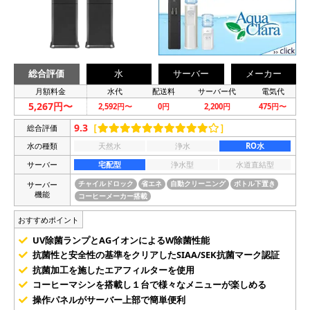
総合評価
水
サーバー
メーカー
月額料金
水代
配送料
サーバー代
電気代
5,267円〜
2,592円〜
0円
2,200円
475円〜
9.3
［
］
総合評価
水の種類
天然水
浄水
RO水
サーバー
宅配型
浄水型
水道直結型
サーバー
チャイルドロック
省エネ
自動クリーニング
ボトル下置き
機能
コーヒーメーカー搭載
おすすめポイント
UV除菌ランプとAGイオンによるW除菌性能
抗菌性と安全性の基準をクリアしたSIAA/SEK抗菌マーク認証
抗菌加工を施したエアフィルターを使用
コーヒーマシンを搭載し１台で様々なメニューが楽しめる
操作パネルがサーバー上部で簡単便利