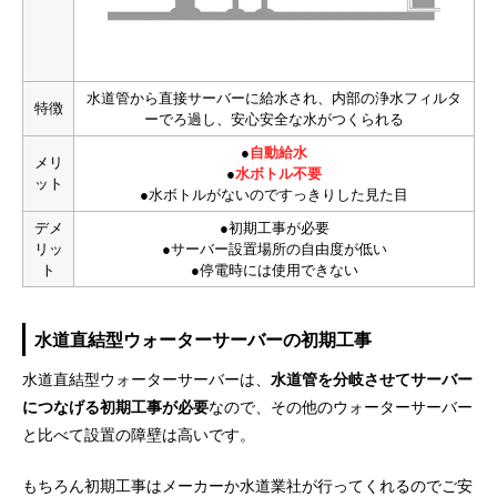
水道管から直接サーバーに給水され、内部の浄水フィルタ
特徴
ーでろ過し、安心安全な水がつくられる
●
自動給水
メリ
●
水ボトル不要
ット
●水ボトルがないのですっきりした見た目
デメ
●初期工事が必要
リッ
●サーバー設置場所の自由度が低い
ト
●停電時には使用できない
水道直結型ウォーターサーバーの初期工事
水道直結型ウォーターサーバーは、
水道管を分岐させてサーバー
につなげる初期工事が必要
なので、その他のウォーターサーバー
と比べて設置の障壁は高いです。
もちろん初期工事はメーカーか水道業社が行ってくれるのでご安