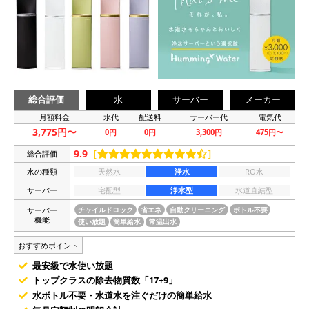
総合評価
水
サーバー
メーカー
月額料金
水代
配送料
サーバー代
電気代
3,775円〜
0円
0円
3,300円
475円〜
9.9
［
］
総合評価
水の種類
天然水
浄水
RO水
サーバー
宅配型
浄水型
水道直結型
サーバー
チャイルドロック
省エネ
自動クリーニング
ボトル不要
機能
使い放題
簡単給水
常温出水
おすすめポイント
最安級で水使い放題
トップクラスの除去物質数「17+9」
水ボトル不要・水道水を注ぐだけの簡単給水