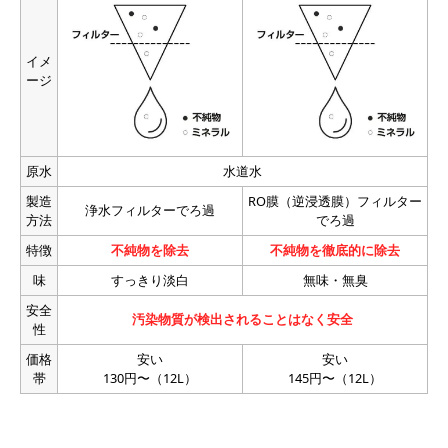
イメ
ージ
原水
水道水
製造
RO膜（逆浸透膜）フィルター
浄水フィルターでろ過
方法
でろ過
特徴
不純物を除去
不純物を徹底的に除去
味
すっきり淡白
無味・無臭
安全
汚染物質が検出されることはなく安全
性
価格
安い
安い
帯
130円〜（12L）
145円〜（12L）