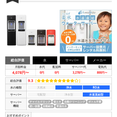
総合評価
水
サーバー
メーカー
月額料金
水代
配送料
サーバー代
電気代
4,078円〜
0円
0円
3,278円〜
800円〜
9.3
［
］
総合評価
水の種類
天然水
浄水
RO水
サーバー
宅配型
浄水型
水道直結型
サーバー
チャイルドロック
省エネ
自動クリーニング
ボトル不要
機能
使い放題
自動給水
常温出水
おすすめポイント