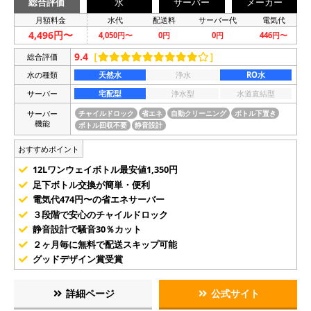
総合評価
水
サーバー
メーカー
月額料金
水代
配送料
サーバー代
電気代
4,496円〜
4,050円〜
0円
0円
446円〜
9.4
［
］
総合評価
水の種類
天然水
浄水
RO水
サーバー
宅配型
浄水型
水道直結型
サーバー
チャイルドロック
省エネ
自動クリーニング
ボトル下置き
機能
ボトル回収不要
静音設計
おすすめポイント
12Lワンウェイボトル最安値1,350円
足下ボトル交換が簡単・便利
電気代474円〜の省エネサーバー
３段階で安心のチャイルドロック
静音設計で騒音30％カット
２ヶ月毎に無料で配送スキップ可能
グッドデザイン賞受賞
詳細ページ
公式サイト