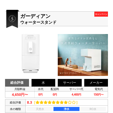
ガーディアン
キャンペーン
ウォータースタンド
総合評価
水
サーバー
メーカー
月額料金
水代
配送料
サーバー代
電気代
4,650円〜
0円
0円
4,400円
150円〜
8.3
［
］
総合評価
水の種類
天然水
浄水
RO水