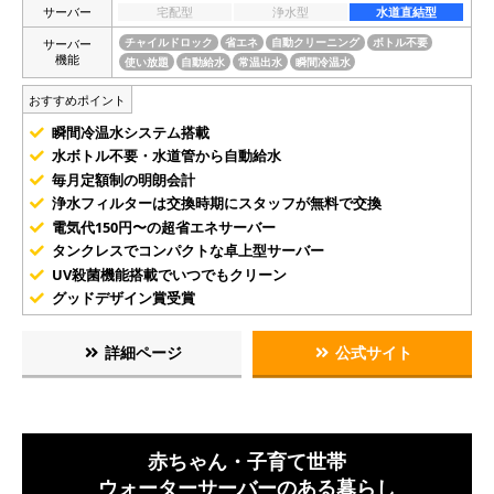
サーバー
宅配型
浄水型
水道直結型
サーバー
チャイルドロック
省エネ
自動クリーニング
ボトル不要
機能
使い放題
自動給水
常温出水
瞬間冷温水
おすすめポイント
瞬間冷温水システム搭載
水ボトル不要・水道管から自動給水
毎月定額制の明朗会計
浄水フィルターは交換時期にスタッフが無料で交換
電気代150円〜の超省エネサーバー
タンクレスでコンパクトな卓上型サーバー
UV殺菌機能搭載でいつでもクリーン
グッドデザイン賞受賞
詳細ページ
公式サイト
赤ちゃん・子育て世帯
ウォーターサーバーのある暮らし