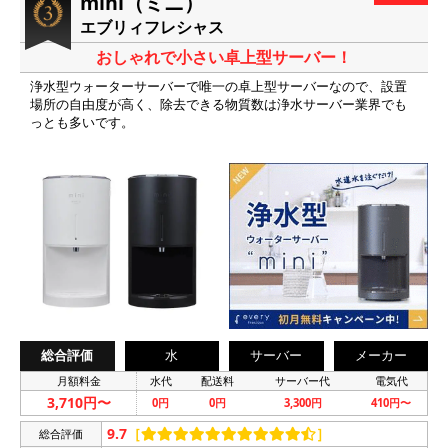
mini（ミニ）
エブリィフレシャス
おしゃれで小さい卓上型サーバー！
浄水型ウォーターサーバーで唯一の卓上型サーバーなので、設置
場所の自由度が高く、除去できる物質数は浄水サーバー業界でも
っとも多いです。
総合評価
水
サーバー
メーカー
月額料金
水代
配送料
サーバー代
電気代
3,710円〜
0円
0円
3,300円
410円〜
9.7
［
］
総合評価