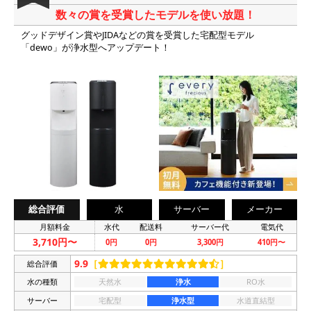
数々の賞を受賞したモデルを使い放題！
グッドデザイン賞やJIDAなどの賞を受賞した宅配型モデル
「dewo」が浄水型へアップデート！
総合評価
水
サーバー
メーカー
月額料金
水代
配送料
サーバー代
電気代
3,710円〜
0円
0円
3,300円
410円〜
9.9
［
］
総合評価
水の種類
天然水
浄水
RO水
サーバー
宅配型
浄水型
水道直結型