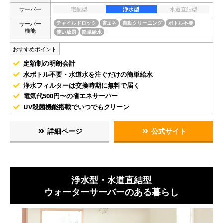
サーバー
宅配型
浄水型
水道直結型
サーバー
チャイルドロック
省エネ
自動クリーニング
ボトル不要
機能
使い放題
簡単給水
おすすめポイント
定額制の明朗会計
水ボトル不要・水道水を注ぐだけの簡単給水
浄水フィルターは交換時期に無料で届く
電気代500円〜の省エネサーバー
UV殺菌機能搭載でいつでもクリーン
詳細ページ
公式サイト
浄水型・水道直結型
ウォーターサーバーのある暮らし