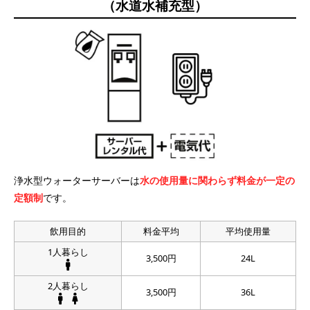
（水道水補充型）
浄水型ウォーターサーバーは
水の使用量に関わらず料金が一定の
定額制
です。
飲用目的
料金平均
平均使用量
1人暮らし
3,500円
24L
2人暮らし
3,500円
36L