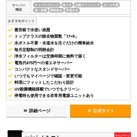
サーバー
チャイルドロック
省エネ
自動クリーニング
ボトル不要
機能
使い放題
簡単給水
常温出水
おすすめポイント
最安級で水使い放題
トップクラスの除去物質数「17+9」
水ボトル不要・水道水を注ぐだけの簡単給水
毎月定額制の明朗会計
浄水フィルターは交換時期に無料で届く
電気代475円〜の省エネサーバー
コンパクトなスタンドサーバー
いつでもマイページで確認・変更可能
料理にフィットしたこだわり設計
UV殺菌機能搭載でいつでもクリーン
停電時も使用できる非常用電源ユニットあり
詳細ページ
公式サイト
キャンペーン