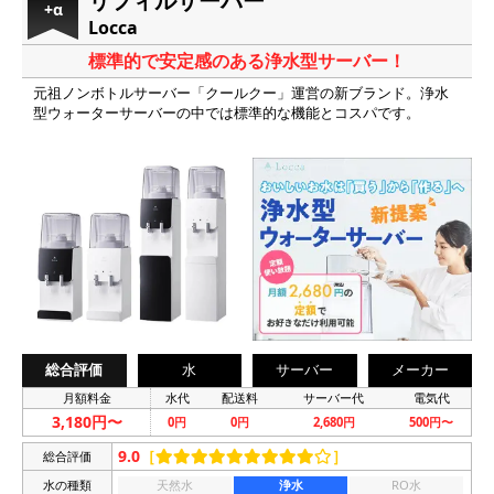
リフィルサーバー
+α
Locca
標準的で安定感のある浄水型サーバー！
元祖ノンボトルサーバー「クールクー」運営の新ブランド。浄水
型ウォーターサーバーの中では標準的な機能とコスパです。
総合評価
水
サーバー
メーカー
月額料金
水代
配送料
サーバー代
電気代
3,180円〜
0円
0円
2,680円
500円〜
9.0
［
］
総合評価
水の種類
天然水
浄水
RO水