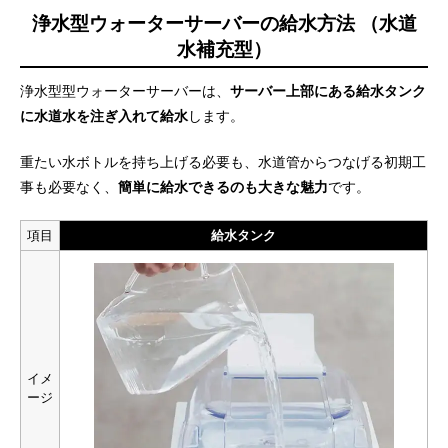
浄水型ウォーターサーバーの給水方法 （水道
水補充型）
浄水型型ウォーターサーバーは、
サーバー上部にある給水タンク
に水道水を注ぎ入れて給水
します。
重たい水ボトルを持ち上げる必要も、水道管からつなげる初期工
事も必要なく、
簡単に給水できるのも大きな魅力
です。
項目
給水タンク
イメ
ージ