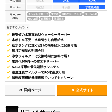
水の種類
天然水
浄水
RO水
サーバー
宅配型
浄水型
水道直結型
サーバー
チャイルドロック
省エネ
自動クリーニング
ボトル不要
機能
使い放題
自動給水
常温出水
おすすめポイント
最安値の水道直結型ウォーターサーバー
水ボトル不要・水道管から自動給水
給水タンクに注ぐだけの簡単給水に変更可能
毎月定額制の明朗会計
浄水フィルターは交換時期に無料で届く
電気代800円〜の省エネサーバー
NASA採用の最先端浄水システム
逆浸透膜フィルターでRO水生成可能
加熱殺菌機能機能搭載でいつでもクリーン
詳細ページ
公式サイト