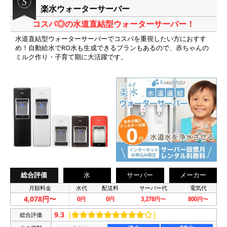
楽水ウォーターサーバー
コスパ◎の水道直結型ウォーターサーバー！
水道直結型ウォーターサーバーでコスパを重視したい方におすす
め！自動給水でRO水も生成できるプランもあるので、赤ちゃんの
ミルク作り・子育て期に大活躍です。
総合評価
水
サーバー
メーカー
月額料金
水代
配送料
サーバー代
電気代
4,078円〜
0円
0円
3,278円〜
800円〜
9.3
［
］
総合評価