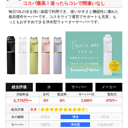
コスパ最高！迷ったらコレで間違いなし
毎日10Lの水を使い放題で利用でき、使いやすさと機能性に優れた
最高傑作サーバーです。コスモライフ運営でサポートも充実、も
っともおすすめできる浄水型ウォーターサーバーです。
総合評価
水
サーバー
メーカー
月額料金
水代
配送料
サーバー代
電気代
3,775円〜
0円
0円
3,300円
475円〜
9.9
［
］
総合評価
水の種類
天然水
浄水
RO水
サーバー
宅配型
浄水型
水道直結型