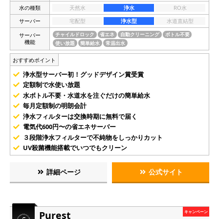
水の種類
天然水
浄水
RO水
サーバー
宅配型
浄水型
水道直結型
サーバー
チャイルドロック
省エネ
自動クリーニング
ボトル不要
機能
使い放題
簡単給水
常温出水
おすすめポイント
浄水型サーバー初！グッドデザイン賞受賞
定額制で水使い放題
水ボトル不要・水道水を注ぐだけの簡単給水
毎月定額制の明朗会計
浄水フィルターは交換時期に無料で届く
電気代600円〜の省エネサーバー
３段階浄水フィルターで不純物をしっかりカット
UV殺菌機能搭載でいつでもクリーン
詳細ページ
公式サイト
Purest
キャンペーン