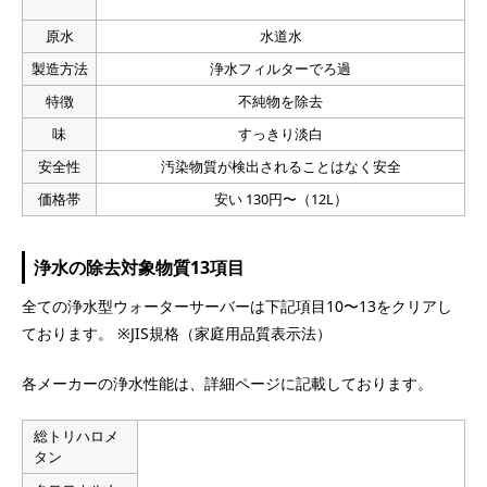
原水
水道水
製造方法
浄水フィルターでろ過
特徴
不純物を除去
味
すっきり淡白
安全性
汚染物質が検出されることはなく安全
価格帯
安い 130円〜（12L）
浄水の除去対象物質13項目
全ての浄水型ウォーターサーバーは下記項目10〜13をクリアし
ております。 ※JIS規格（家庭用品質表示法）
各メーカーの浄水性能は、詳細ページに記載しております。
総トリハロメ
タン