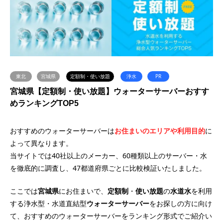
東北
宮城県
定額制・使い放題
浄水
PR
宮城県【定額制・使い放題】ウォーターサーバーおすす
めランキングTOP5
おすすめのウォーターサーバーは
お住まいのエリアや利用目的
に
よって異なります。
当サイトでは40社以上のメーカー、60種類以上のサーバー・水
を徹底的に調査し、47都道府県ごとに比較検証いたしました。
ここでは
宮城県
にお住まいで、
定額制
・
使い放題
の
水道水
を利用
する浄水型・水道直結型
ウォーターサーバー
をお探しの方に向け
て、おすすめのウォーターサーバーをランキング形式でご紹介い