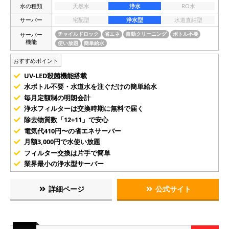
水の種類
天然水
浄水
RO水
サーバー
宅配型
浄水型
水道直結型
サーバー
チャイルドロック
省エネ
自動クリーニング
ボトル不要
機能
使い放題
簡単給水
おすすめポイント
UV-LED殺菌機能搭載
水ボトル不要・水道水を注ぐだけの簡単給水
毎月定額制の明朗会計
浄水フィルターは交換時期に無料で届く
除去物質数「12+11」で安心
電気代410円〜の省エネサーバー
月額3,000円で水使い放題
フィルター交換は片手で簡単
業界最小の浄水型サーバー
詳細ページ
公式サイト