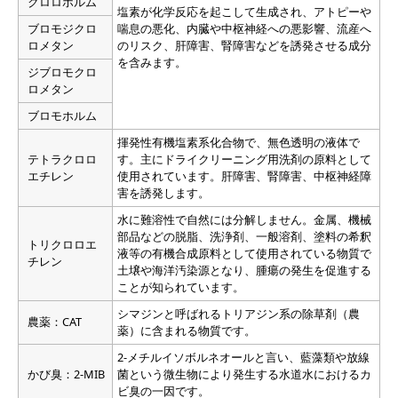
クロロホルム
塩素が化学反応を起こして生成され、アトピーや
ブロモジクロ
喘息の悪化、内臓や中枢神経への悪影響、流産へ
ロメタン
のリスク、肝障害、腎障害などを誘発させる成分
を含みます。
ジブロモクロ
ロメタン
ブロモホルム
揮発性有機塩素系化合物で、無色透明の液体で
テトラクロロ
す。主にドライクリーニング用洗剤の原料として
エチレン
使用されています。肝障害、腎障害、中枢神経障
害を誘発します。
水に難溶性で自然には分解しません。金属、機械
部品などの脱脂、洗浄剤、一般溶剤、塗料の希釈
トリクロロエ
液等の有機合成原料として使用されている物質で
チレン
土壌や海洋汚染源となり、腫瘍の発生を促進する
ことが知られています。
シマジンと呼ばれるトリアジン系の除草剤（農
農薬：CAT
薬）に含まれる物質です。
2-メチルイソボルネオールと言い、藍藻類や放線
かび臭：2-MIB
菌という微生物により発生する水道水におけるカ
ビ臭の一因です。