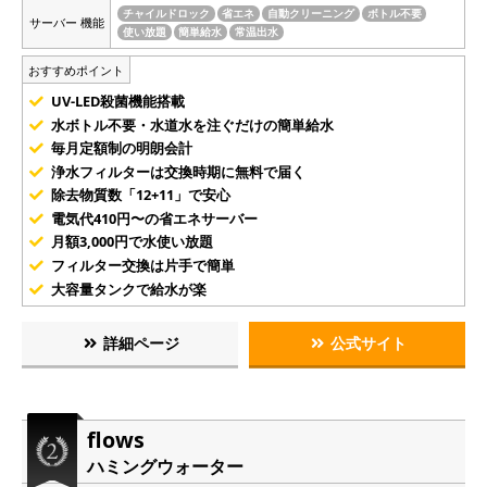
チャイルドロック
省エネ
自動クリーニング
ボトル不要
サーバー 機能
使い放題
簡単給水
常温出水
おすすめポイント
UV-LED殺菌機能搭載
水ボトル不要・水道水を注ぐだけの簡単給水
毎月定額制の明朗会計
浄水フィルターは交換時期に無料で届く
除去物質数「12+11」で安心
電気代410円〜の省エネサーバー
月額3,000円で水使い放題
フィルター交換は片手で簡単
大容量タンクで給水が楽
詳細ページ
公式サイト
flows
ハミングウォーター