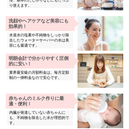
理、基本のだし作りなどにもたっぷ
り使えます。
洗顔やヘアケアなど美容にも
効果的！
水道水の塩素や不純物をしっかり除
去したウォーターサーバーの水は美
容にも最適です。
明朗会計で分かりやすく圧倒
的に安い！
業界最安級の月額料金は、毎月定額
制の一律料金なので安心です。
赤ちゃんのミルク作りに最
適・便利！
内臓が発達していない赤ちゃんに
も、不純物を除去した水が理想的で
す。