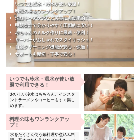
いつでも温水・冷水が使い放題！
料理の味もワンランクアップ！
洗顔やヘアケアなど美容にも効果的！
明朗会計で分かりやすく圧倒的に安い！
赤ちゃんのミルク作りに最適・便利！
サーバーがおしゃれでスタイリッシュ！
自動クリーニング機能が安心・快適！
サポートも親切・丁寧で安心！
いつでも冷水・温水が使い放
題で利用できる！
おいしい冷水はもちろん、インスタ
ントラーメンやコーヒーもすぐ楽し
めます。
料理の味もワンランクアッ
プ！
水をたくさん使う鍋料理や煮込み料