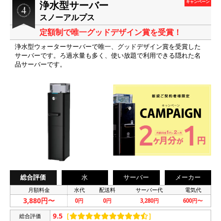
浄水型サーバー
キャンペーン
スノーアルプス
定額制で唯一グッドデザイン賞を受賞！
浄水型ウォーターサーバーで唯一、グッドデザイン賞を受賞した
サーバーです。ろ過水量も多く、使い放題で利用できる隠れた名
品サーバーです。
総合評価
水
サーバー
メーカー
月額料金
水代
配送料
サーバー代
電気代
3,880円〜
0円
0円
3,280円
600円〜
9.5
［
］
総合評価