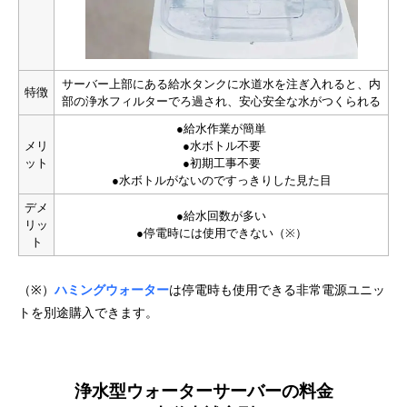
サーバー上部にある給水タンクに水道水を注ぎ入れると、内
特徴
部の浄水フィルターでろ過され、安心安全な水がつくられる
●給水作業が簡単
メリ
●水ボトル不要
ット
●初期工事不要
●水ボトルがないのですっきりした見た目
デメ
●給水回数が多い
リッ
●停電時には使用できない（※）
ト
（※）
ハミングウォーター
は停電時も使用できる非常電源ユニッ
トを別途購入できます。
浄水型ウォーターサーバーの料金