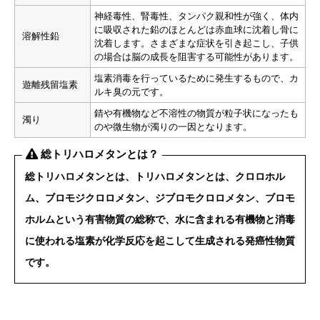
神経毒性、腎毒性、タンパク親和性が強く、体内
に吸収された鉛のほとんどは赤血球に沈着し骨に
溶解性鉛
沈着します。さまざまな症状を引き起こし、子供
の場合は脳の成長を阻害する可能性があります。
塩素消毒を行っているために発生するもので、カ
遊離残留塩素
ルキ臭の元です。
錆や有機物など不溶性の物質が粒子状になったも
濁り
のや微生物が濁りの一因となります。
総トリハロメタンとは？
総トリハロメタンとは、トリハロメタンとは、クロロホル
ム、ブロモジクロロメタン、ジブロモクロロメタン、ブロモ
ホルムという有害物質の総称で、水に含まれる有機物と消毒
に使われる塩素が化学反応を起こして生成される
発癌性物質
です。